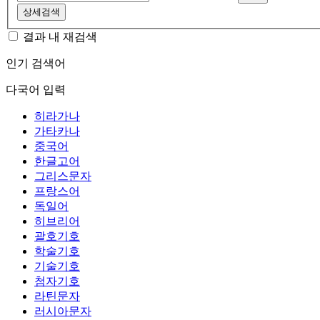
상세검색
결과 내 재검색
인기 검색어
다국어 입력
히라가나
가타카나
중국어
한글고어
그리스문자
프랑스어
독일어
히브리어
괄호기호
학술기호
기술기호
첨자기호
라틴문자
러시아문자