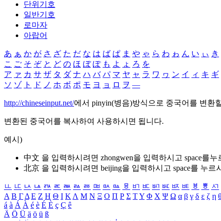
단위기호
일반기호
로마자
아랍어
あ
ぁ
か
が
さ
ざ
た
だ
な
は
ば
ぱ
ま
や
ゃ
ら
わ
ゎ
ん
い
ぃ
き
こ
ご
そ
ぞ
と
ど
の
ほ
ぼ
ぽ
も
よ
ょ
ろ
を
ア
ァ
カ
サ
ザ
タ
ダ
ナ
ハ
バ
パ
マ
ヤ
ャ
ラ
ワ
ヮ
ン
イ
ィ
キ
ギ
ソ
ゾ
ト
ド
ノ
ホ
ボ
ポ
モ
ヨ
ョ
ロ
ヲ
―
http://chineseinput.net/
에서 pinyin(병음)방식으로 중국어를 변환
변환된 중국어를 복사하여 사용하시면 됩니다.
예시)
中文 을 입력하시려면
zhongwen
을 입력하시고 space를
北京 을 입력하시려면
beijing
을 입력하시고 space를 누르
ㅥ
ㅦ
ㅧ
ㅨ
ㅩ
ㅪ
ㅫ
ㅬ
ㅭ
ㅮ
ㅯ
ㅰ
ㅱ
ㅲ
ㅳ
ㅴ
ㅵ
ㅶ
ㅷ
ㅸ
ㅹ
ㅺ
Α
Β
Γ
Δ
Ε
Ζ
Η
Θ
Ι
Κ
Λ
Μ
Ν
Ξ
Ο
Π
Ρ
Σ
Τ
Υ
Φ
Χ
Ψ
Ω
α
β
γ
δ
ε
ζ
η
á
à
Á
À
é
è
É
È
ç
Ç
ê
Ä
Ö
Ü
ä
ö
ü
ß