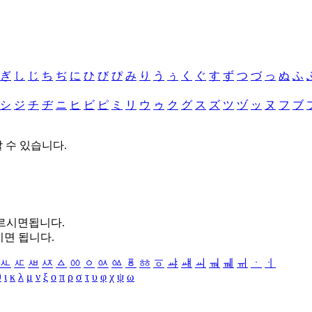
ぎ
し
じ
ち
ぢ
に
ひ
び
ぴ
み
り
う
ぅ
く
ぐ
す
ず
つ
づ
っ
ぬ
ふ
シ
ジ
チ
ヂ
ニ
ヒ
ビ
ピ
ミ
リ
ウ
ゥ
ク
グ
ス
ズ
ツ
ヅ
ッ
ヌ
フ
ブ
할 수 있습니다.
누르시면됩니다.
시면 됩니다.
ㅻ
ㅼ
ㅽ
ㅾ
ㅿ
ㆀ
ㆁ
ㆂ
ㆃ
ㆄ
ㆅ
ㆆ
ㆇ
ㆈ
ㆉ
ㆊ
ㆋ
ㆌ
ㆍ
ㆎ
θ
ι
κ
λ
μ
ν
ξ
ο
π
ρ
σ
τ
υ
φ
χ
ψ
ω