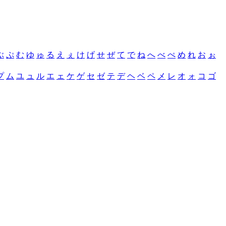
ぶ
ぷ
む
ゆ
ゅ
る
え
ぇ
け
げ
せ
ぜ
て
で
ね
へ
べ
ぺ
め
れ
お
ぉ
プ
ム
ユ
ュ
ル
エ
ェ
ケ
ゲ
セ
ゼ
テ
デ
ヘ
ベ
ペ
メ
レ
オ
ォ
コ
ゴ