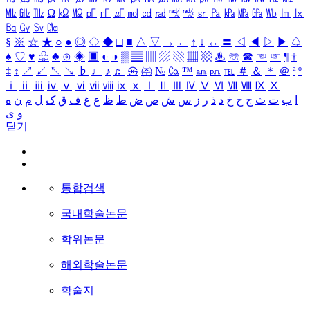
㎒
㎓
㎔
Ω
㏀
㏁
㎊
㎋
㎌
㏖
㏅
㎭
㎮
㎯
㏛
㎩
㎪
㎫
㎬
㏝
㏐
㏓
㏃
㏉
㏜
㏆
§
※
☆
★
○
●
◎
◇
◆
□
■
△
▽
→
←
↑
↓
↔
〓
◁
◀
▷
▶
♤
♠
♡
♥
♧
♣
⊙
◈
▣
◐
◑
▒
▤
▥
▨
▧
▦
▩
♨
☏
☎
☜
☞
¶
†
‡
↕
↗
↙
↖
↘
♭
♩
♪
♬
㉿
㈜
№
㏇
™
㏂
㏘
℡
＃
＆
＊
＠
ª
º
ⅰ
ⅱ
ⅲ
ⅳ
ⅴ
ⅵ
ⅶ
ⅷ
ⅸ
ⅹ
Ⅰ
Ⅱ
Ⅲ
Ⅳ
Ⅴ
Ⅵ
Ⅶ
Ⅷ
Ⅸ
Ⅹ
ا
ب
ت
ث
ج
ح
خ
د
ذ
ر
ز
س
ش
ص
ض
ط
ظ
ع
غ
ف
ق
ک
ل
م
ن
ه
و
ی
닫기
통합검색
국내학술논문
학위논문
해외학술논문
학술지