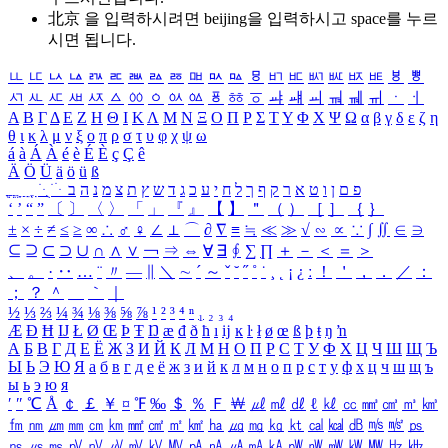
北京 을 입력하시려면
beijing
을 입력하시고 space를 누르
시면 됩니다.
ㅥ
ㅦ
ㅧ
ㅨ
ㅩ
ㅪ
ㅫ
ㅬ
ㅭ
ㅮ
ㅯ
ㅰ
ㅱ
ㅲ
ㅳ
ㅴ
ㅵ
ㅶ
ㅷ
ㅸ
ㅹ
ㅺ
ㅻ
ㅼ
ㅽ
ㅾ
ㅿ
ㆀ
ㆁ
ㆂ
ㆃ
ㆄ
ㆅ
ㆆ
ㆇ
ㆈ
ㆉ
ㆊ
ㆋ
ㆌ
ㆍ
ㆎ
Α
Β
Γ
Δ
Ε
Ζ
Η
Θ
Ι
Κ
Λ
Μ
Ν
Ξ
Ο
Π
Ρ
Σ
Τ
Υ
Φ
Χ
Ψ
Ω
α
β
γ
δ
ε
ζ
η
θ
ι
κ
λ
μ
ν
ξ
ο
π
ρ
σ
τ
υ
φ
χ
ψ
ω
á
à
Á
À
é
è
É
È
ç
Ç
ê
Ä
Ö
Ü
ä
ö
ü
ß
ְ
ֳ
ֲ
ֱ
ָ
ַ
ֵ
ֶ
ִ
ֹ
ּ
ֻ
ׂ
ׁ
ּ
ב
ה
נ
מ
צ
ת
ץ
ש
ד
ג
כ
ע
י
ח
ל
ך
ף
ק
ר
א
ט
ו
ן
ם
פ
‘
’
“
”
〔
〕
〈
〉
「
」
『
』
【
】
＂
（
）
［
］
｛
｝
±
×
÷
≠
≤
≥
∞
∴
♂
♀
∠
⊥
⌒
∂
∇
≡
≒
≪
≫
√
∽
∝
∵
∫
∬
∈
∋
⊆
⊇
⊂
⊃
∪
∩
∧
∨
￢
⇒
⇔
∀
∃
∮
∑
∏
＋
－
＜
＝
＞
、
。
·
‥
…
¨
〃
―
∥
＼
∼
´
～
ˇ
˘
˝
˚
˙
¸
˛
¡
¿
ː
！
＇
，
．
／
：
；
？
＾
＿
｀
｜
½
⅓
⅔
¼
¾
⅛
⅜
⅝
⅞
¹
²
³
⁴
ⁿ
₁
₂
₃
₄
Æ
Ð
Ħ
Ĳ
Ł
Ø
Œ
Þ
Ŧ
Ŋ
æ
đ
ð
ħ
ı
ĳ
ĸ
ŀ
ł
ø
œ
ß
þ
ŧ
ŋ
ŉ
А
Б
В
Г
Д
Е
Ё
Ж
З
И
Й
К
Л
М
Н
О
П
Р
С
Т
У
Ф
Х
Ц
Ч
Ш
Щ
Ъ
Ы
Ь
Э
Ю
Я
а
б
в
г
д
е
ё
ж
з
и
й
к
л
м
н
о
п
р
с
т
у
ф
х
ц
ч
ш
щ
ъ
ы
ь
э
ю
я
′
″
℃
Å
￠
￡
￥
¤
℉
‰
＄
％
Ｆ
￦
㎕
㎖
㎗
ℓ
㎘
㏄
㎣
㎤
㎥
㎦
㎙
㎚
㎛
㎜
㎝
㎞
㎟
㎠
㎡
㎢
㏊
㎍
㎎
㎏
㏏
㎈
㎉
㏈
㎧
㎨
㎰
㎱
㎲
㎳
㎴
㎵
㎶
㎷
㎸
㎹
㎀
㎁
㎂
㎃
㎄
㎺
㎻
㎽
㎾
㎿
㎐
㎑