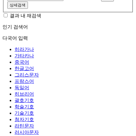
상세검색
결과 내 재검색
인기 검색어
다국어 입력
히라가나
가타카나
중국어
한글고어
그리스문자
프랑스어
독일어
히브리어
괄호기호
학술기호
기술기호
첨자기호
라틴문자
러시아문자