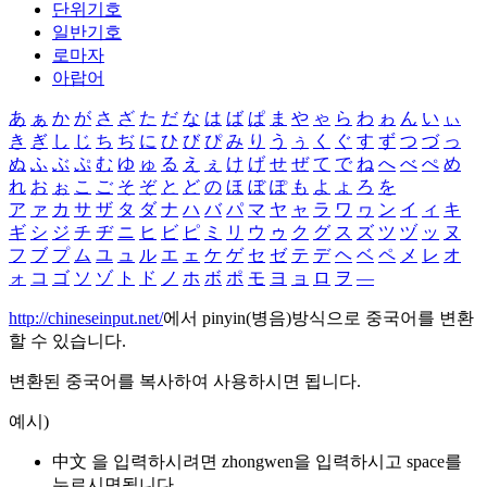
단위기호
일반기호
로마자
아랍어
あ
ぁ
か
が
さ
ざ
た
だ
な
は
ば
ぱ
ま
や
ゃ
ら
わ
ゎ
ん
い
ぃ
き
ぎ
し
じ
ち
ぢ
に
ひ
び
ぴ
み
り
う
ぅ
く
ぐ
す
ず
つ
づ
っ
ぬ
ふ
ぶ
ぷ
む
ゆ
ゅ
る
え
ぇ
け
げ
せ
ぜ
て
で
ね
へ
べ
ぺ
め
れ
お
ぉ
こ
ご
そ
ぞ
と
ど
の
ほ
ぼ
ぽ
も
よ
ょ
ろ
を
ア
ァ
カ
サ
ザ
タ
ダ
ナ
ハ
バ
パ
マ
ヤ
ャ
ラ
ワ
ヮ
ン
イ
ィ
キ
ギ
シ
ジ
チ
ヂ
ニ
ヒ
ビ
ピ
ミ
リ
ウ
ゥ
ク
グ
ス
ズ
ツ
ヅ
ッ
ヌ
フ
ブ
プ
ム
ユ
ュ
ル
エ
ェ
ケ
ゲ
セ
ゼ
テ
デ
ヘ
ベ
ペ
メ
レ
オ
ォ
コ
ゴ
ソ
ゾ
ト
ド
ノ
ホ
ボ
ポ
モ
ヨ
ョ
ロ
ヲ
―
http://chineseinput.net/
에서 pinyin(병음)방식으로 중국어를 변환
할 수 있습니다.
변환된 중국어를 복사하여 사용하시면 됩니다.
예시)
中文 을 입력하시려면
zhongwen
을 입력하시고 space를
누르시면됩니다.