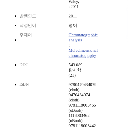
Wiley,
c2011
발행연도
2011
작성언어
영어
주제어
Chromatographic
analysis
;
Multidimensional
chromatography
DDC
543.089
판사항
(21)
ISBN
9780470434079
(cloth)
0470434074
(cloth)
9781118003466
(oBook)
1118003462
(oBook)
9781118003442