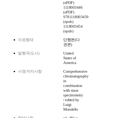
(ePDF)
1118003446
(ePDF)
9781118003459
(epub)
1118003454
(epub)
자료형태
단행본(다
권본)
발행국(도시)
United
States of
America
서명/저자사항
Comprehensive
chromatography
in
combination
with mass
spectrometry
/ edited by
Luigi
Mondello