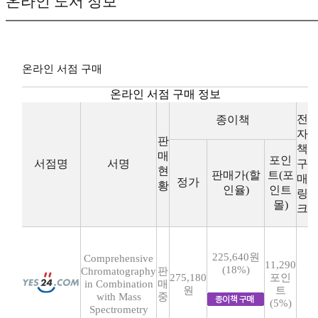
온라인 도서 정보
온라인 서점 구매
온라인 서점 구매 정보
전
종이책
자
판
책
매
포인
서점명
서명
구
현
판매가(할
트(포
매
정가
황
인율)
인트
링
몰)
크
225,640원
Comprehensive
11,290
(18%)
Chromatography
판
275,180
포인
in Combination
매
원
트
with Mass
중
(5%)
Spectrometry