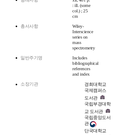
형태사항
xii, 481 p.
: ill. (some
col.) ; 25
cm
총서사항
Wiley-
Interscience
series on
mass
spectrometry
일반주기명
Includes
bibliographical
references
and index
소장기관
경희대학교
국제캠퍼스
도서관
국립부경대학
교 도서관
국립중앙도서
관
단국대학교