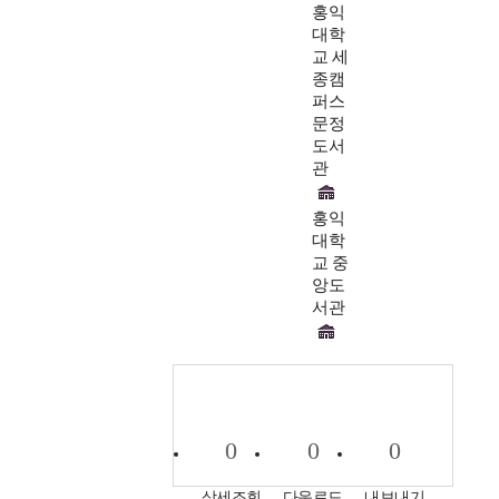
홍익
대학
교 세
종캠
퍼스
문정
도서
관
홍익
대학
교 중
앙도
서관
0
0
0
상세조회
다운로드
내보내기