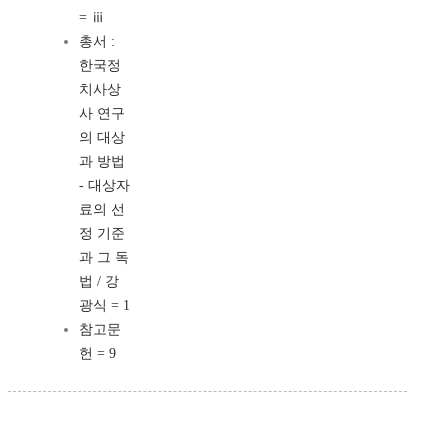
= ⅲ
총서 :
한국정
치사상
사 연구
의 대상
과 방법
- 대상자
료의 선
정 기준
과 그 독
법 / 강
광식 = 1
참고문
헌 = 9