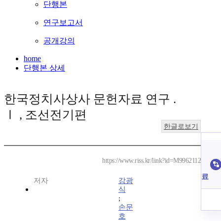
단행본
연구보고서
공개강의
home
단행본 상세
한국정치사상사 문헌자료 연구 .
Ⅰ , 조선전기편
한글로보기
https://www.riss.kr/link?id=M9962112
료
저자
강광
식
;
손문
호