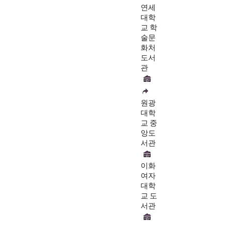
연세
대학
교 학
술문
화처
도서
관
원광
대학
교 중
앙도
서관
이화
여자
대학
교 도
서관