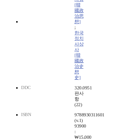
[韓
國政
治思
想]
;
한국
정치
사상
사
[韓
國政
治史
想
史]
DDC
320.0951
판사
항
(22)
ISBN
9788930311601
(v.1)
93900
:
₩15,000