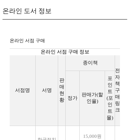
온라인 도서 정보
온라인 서점 구매
온라인 서점 구매 정보
종이책
전
자
포
판
책
인
매
서점명
서명
구
트
현
판매가(할
매
정가
(포
황
인율)
링
인
크
트
몰)
15,000원
한국정치