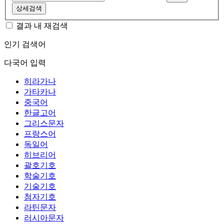
상세검색
결과 내 재검색
인기 검색어
다국어 입력
히라가나
가타카나
중국어
한글고어
그리스문자
프랑스어
독일어
히브리어
괄호기호
학술기호
기술기호
첨자기호
라틴문자
러시아문자