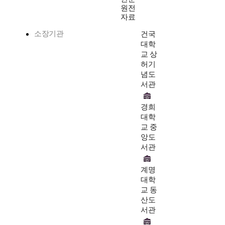
원전
자료
소장기관
건국
대학
교 상
허기
념도
서관
경희
대학
교 중
앙도
서관
계명
대학
교 동
산도
서관