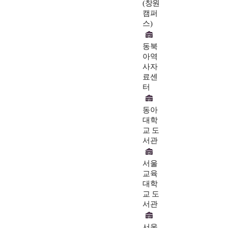
(창원
캠퍼
스)
동북
아역
사자
료센
터
동아
대학
교 도
서관
서울
교육
대학
교 도
서관
서울