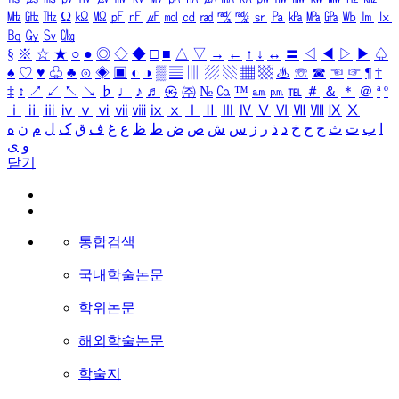
㎒
㎓
㎔
Ω
㏀
㏁
㎊
㎋
㎌
㏖
㏅
㎭
㎮
㎯
㏛
㎩
㎪
㎫
㎬
㏝
㏐
㏓
㏃
㏉
㏜
㏆
§
※
☆
★
○
●
◎
◇
◆
□
■
△
▽
→
←
↑
↓
↔
〓
◁
◀
▷
▶
♤
♠
♡
♥
♧
♣
⊙
◈
▣
◐
◑
▒
▤
▥
▨
▧
▦
▩
♨
☏
☎
☜
☞
¶
†
‡
↕
↗
↙
↖
↘
♭
♩
♪
♬
㉿
㈜
№
㏇
™
㏂
㏘
℡
＃
＆
＊
＠
ª
º
ⅰ
ⅱ
ⅲ
ⅳ
ⅴ
ⅵ
ⅶ
ⅷ
ⅸ
ⅹ
Ⅰ
Ⅱ
Ⅲ
Ⅳ
Ⅴ
Ⅵ
Ⅶ
Ⅷ
Ⅸ
Ⅹ
ا
ب
ت
ث
ج
ح
خ
د
ذ
ر
ز
س
ش
ص
ض
ط
ظ
ع
غ
ف
ق
ک
ل
م
ن
ه
و
ی
닫기
통합검색
국내학술논문
학위논문
해외학술논문
학술지