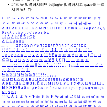
北京 을 입력하시려면
beijing
을 입력하시고 space를 누르
시면 됩니다.
ㅥ
ㅦ
ㅧ
ㅨ
ㅩ
ㅪ
ㅫ
ㅬ
ㅭ
ㅮ
ㅯ
ㅰ
ㅱ
ㅲ
ㅳ
ㅴ
ㅵ
ㅶ
ㅷ
ㅸ
ㅹ
ㅺ
ㅻ
ㅼ
ㅽ
ㅾ
ㅿ
ㆀ
ㆁ
ㆂ
ㆃ
ㆄ
ㆅ
ㆆ
ㆇ
ㆈ
ㆉ
ㆊ
ㆋ
ㆌ
ㆍ
ㆎ
Α
Β
Γ
Δ
Ε
Ζ
Η
Θ
Ι
Κ
Λ
Μ
Ν
Ξ
Ο
Π
Ρ
Σ
Τ
Υ
Φ
Χ
Ψ
Ω
α
β
γ
δ
ε
ζ
η
θ
ι
κ
λ
μ
ν
ξ
ο
π
ρ
σ
τ
υ
φ
χ
ψ
ω
á
à
Á
À
é
è
É
È
ç
Ç
ê
Ä
Ö
Ü
ä
ö
ü
ß
ְ
ֳ
ֲ
ֱ
ָ
ַ
ֵ
ֶ
ִ
ֹ
ּ
ֻ
ׂ
ׁ
ּ
ב
ה
נ
מ
צ
ת
ץ
ש
ד
ג
כ
ע
י
ח
ל
ך
ף
ק
ר
א
ט
ו
ן
ם
פ
‘
’
“
”
〔
〕
〈
〉
「
」
『
』
【
】
＂
（
）
［
］
｛
｝
±
×
÷
≠
≤
≥
∞
∴
♂
♀
∠
⊥
⌒
∂
∇
≡
≒
≪
≫
√
∽
∝
∵
∫
∬
∈
∋
⊆
⊇
⊂
⊃
∪
∩
∧
∨
￢
⇒
⇔
∀
∃
∮
∑
∏
＋
－
＜
＝
＞
、
。
·
‥
…
¨
〃
―
∥
＼
∼
´
～
ˇ
˘
˝
˚
˙
¸
˛
¡
¿
ː
！
＇
，
．
／
：
；
？
＾
＿
｀
｜
½
⅓
⅔
¼
¾
⅛
⅜
⅝
⅞
¹
²
³
⁴
ⁿ
₁
₂
₃
₄
Æ
Ð
Ħ
Ĳ
Ł
Ø
Œ
Þ
Ŧ
Ŋ
æ
đ
ð
ħ
ı
ĳ
ĸ
ŀ
ł
ø
œ
ß
þ
ŧ
ŋ
ŉ
А
Б
В
Г
Д
Е
Ё
Ж
З
И
Й
К
Л
М
Н
О
П
Р
С
Т
У
Ф
Х
Ц
Ч
Ш
Щ
Ъ
Ы
Ь
Э
Ю
Я
а
б
в
г
д
е
ё
ж
з
и
й
к
л
м
н
о
п
р
с
т
у
ф
х
ц
ч
ш
щ
ъ
ы
ь
э
ю
я
′
″
℃
Å
￠
￡
￥
¤
℉
‰
＄
％
Ｆ
￦
㎕
㎖
㎗
ℓ
㎘
㏄
㎣
㎤
㎥
㎦
㎙
㎚
㎛
㎜
㎝
㎞
㎟
㎠
㎡
㎢
㏊
㎍
㎎
㎏
㏏
㎈
㎉
㏈
㎧
㎨
㎰
㎱
㎲
㎳
㎴
㎵
㎶
㎷
㎸
㎹
㎀
㎁
㎂
㎃
㎄
㎺
㎻
㎽
㎾
㎿
㎐
㎑