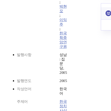
;
박현
모
;
이익
주
;
한국
학중
앙연
구원
발행사항
성남
: 집
문
당,
2005
발행연도
2005
작성언어
한국
어
주제어
한국
정치
사상