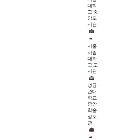
대학
교 중
앙도
서관
서울
시립
대학
교 도
서관
성균
관대
학교
중앙
학술
정보
관