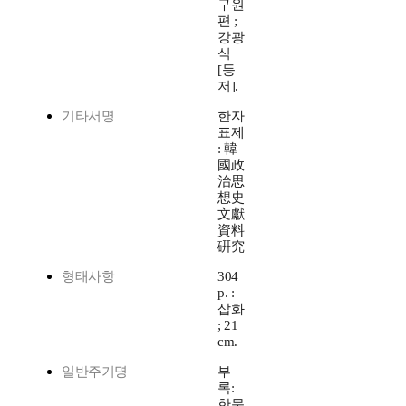
구원
편 ;
강광
식
[등
저].
기타서명
한자
표제
: 韓
國政
治思
想史
文獻
資料
硏究
형태사항
304
p. :
삽화
; 21
cm.
일반주기명
부
록:
한문