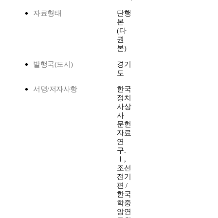
자료형태
단행
본
(다
권
본)
발행국(도시)
경기
도
서명/저자사항
한국
정치
사상
사
문헌
자료
연
구.
Ⅰ,
조선
전기
편 /
한국
학중
앙연