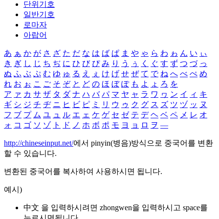
단위기호
일반기호
로마자
아랍어
あ
ぁ
か
が
さ
ざ
た
だ
な
は
ば
ぱ
ま
や
ゃ
ら
わ
ゎ
ん
い
ぃ
き
ぎ
し
じ
ち
ぢ
に
ひ
び
ぴ
み
り
う
ぅ
く
ぐ
す
ず
つ
づ
っ
ぬ
ふ
ぶ
ぷ
む
ゆ
ゅ
る
え
ぇ
け
げ
せ
ぜ
て
で
ね
へ
べ
ぺ
め
れ
お
ぉ
こ
ご
そ
ぞ
と
ど
の
ほ
ぼ
ぽ
も
よ
ょ
ろ
を
ア
ァ
カ
サ
ザ
タ
ダ
ナ
ハ
バ
パ
マ
ヤ
ャ
ラ
ワ
ヮ
ン
イ
ィ
キ
ギ
シ
ジ
チ
ヂ
ニ
ヒ
ビ
ピ
ミ
リ
ウ
ゥ
ク
グ
ス
ズ
ツ
ヅ
ッ
ヌ
フ
ブ
プ
ム
ユ
ュ
ル
エ
ェ
ケ
ゲ
セ
ゼ
テ
デ
ヘ
ベ
ペ
メ
レ
オ
ォ
コ
ゴ
ソ
ゾ
ト
ド
ノ
ホ
ボ
ポ
モ
ヨ
ョ
ロ
ヲ
―
http://chineseinput.net/
에서 pinyin(병음)방식으로 중국어를 변환
할 수 있습니다.
변환된 중국어를 복사하여 사용하시면 됩니다.
예시)
中文 을 입력하시려면
zhongwen
을 입력하시고 space를
누르시면됩니다.