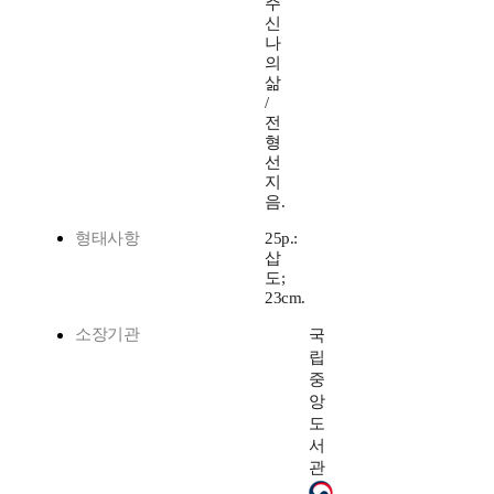
주
신
나
의
삶
/
전
형
선
지
음.
형태사항
25p.:
삽
도;
23cm.
소장기관
국
립
중
앙
도
서
관