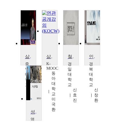
삶과 죽음의 철학
삶을 버티게 하는 가치들
철학과 삶
인간의 삶과 사회복지
K-
중
경
경
MOOC
앙
일
북
동
대
대
대
아
학
학
학
대
교
교
교
학
류
신
신
교
제
효
창
이
동
진
환
국
환
성공적인 삶을 위한 행복한 부자학
영
남