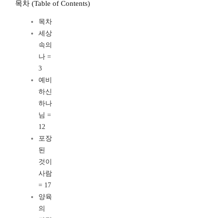
목차 (Table of Contents)
목차
세상
속의
나 =
3
예비
하신
하나
님 =
12
포장
된
것이
사람
= 17
양육
의