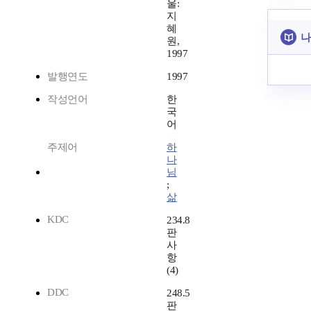
울:
지
혜
나
원,
1997
발행연도
1997
작성언어
한
국
어
주제어
하
나
님
;
삶
KDC
234.8
판
사
항
(4)
DDC
248.5
판