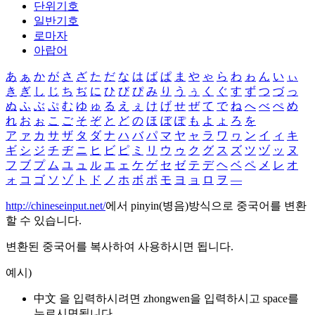
단위기호
일반기호
로마자
아랍어
あ
ぁ
か
が
さ
ざ
た
だ
な
は
ば
ぱ
ま
や
ゃ
ら
わ
ゎ
ん
い
ぃ
き
ぎ
し
じ
ち
ぢ
に
ひ
び
ぴ
み
り
う
ぅ
く
ぐ
す
ず
つ
づ
っ
ぬ
ふ
ぶ
ぷ
む
ゆ
ゅ
る
え
ぇ
け
げ
せ
ぜ
て
で
ね
へ
べ
ぺ
め
れ
お
ぉ
こ
ご
そ
ぞ
と
ど
の
ほ
ぼ
ぽ
も
よ
ょ
ろ
を
ア
ァ
カ
サ
ザ
タ
ダ
ナ
ハ
バ
パ
マ
ヤ
ャ
ラ
ワ
ヮ
ン
イ
ィ
キ
ギ
シ
ジ
チ
ヂ
ニ
ヒ
ビ
ピ
ミ
リ
ウ
ゥ
ク
グ
ス
ズ
ツ
ヅ
ッ
ヌ
フ
ブ
プ
ム
ユ
ュ
ル
エ
ェ
ケ
ゲ
セ
ゼ
テ
デ
ヘ
ベ
ペ
メ
レ
オ
ォ
コ
ゴ
ソ
ゾ
ト
ド
ノ
ホ
ボ
ポ
モ
ヨ
ョ
ロ
ヲ
―
http://chineseinput.net/
에서 pinyin(병음)방식으로 중국어를 변환
할 수 있습니다.
변환된 중국어를 복사하여 사용하시면 됩니다.
예시)
中文 을 입력하시려면
zhongwen
을 입력하시고 space를
누르시면됩니다.