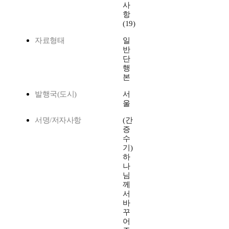
사
항
(19)
자료형태
일
반
단
행
본
발행국(도시)
서
울
서명/저자사항
(간
증
수
기)
하
나
님
께
서
바
꾸
어