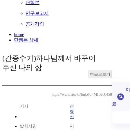
단행본
연구보고서
공개강의
home
단행본 상세
(간증수기)하나님께서 바꾸어
주신 나의 삶
한글로보기
이
https://www.riss.kr/link?id=M10206458
료
저자
전
형
선
발행사항
서