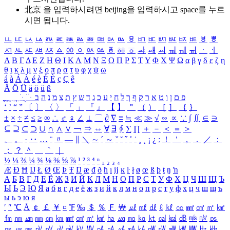
北京 을 입력하시려면
beijing
을 입력하시고 space를 누르
시면 됩니다.
ㅥ
ㅦ
ㅧ
ㅨ
ㅩ
ㅪ
ㅫ
ㅬ
ㅭ
ㅮ
ㅯ
ㅰ
ㅱ
ㅲ
ㅳ
ㅴ
ㅵ
ㅶ
ㅷ
ㅸ
ㅹ
ㅺ
ㅻ
ㅼ
ㅽ
ㅾ
ㅿ
ㆀ
ㆁ
ㆂ
ㆃ
ㆄ
ㆅ
ㆆ
ㆇ
ㆈ
ㆉ
ㆊ
ㆋ
ㆌ
ㆍ
ㆎ
Α
Β
Γ
Δ
Ε
Ζ
Η
Θ
Ι
Κ
Λ
Μ
Ν
Ξ
Ο
Π
Ρ
Σ
Τ
Υ
Φ
Χ
Ψ
Ω
α
β
γ
δ
ε
ζ
η
θ
ι
κ
λ
μ
ν
ξ
ο
π
ρ
σ
τ
υ
φ
χ
ψ
ω
á
à
Á
À
é
è
É
È
ç
Ç
ê
Ä
Ö
Ü
ä
ö
ü
ß
ְ
ֳ
ֲ
ֱ
ָ
ַ
ֵ
ֶ
ִ
ֹ
ּ
ֻ
ׂ
ׁ
ּ
ב
ה
נ
מ
צ
ת
ץ
ש
ד
ג
כ
ע
י
ח
ל
ך
ף
ק
ר
א
ט
ו
ן
ם
פ
‘
’
“
”
〔
〕
〈
〉
「
」
『
』
【
】
＂
（
）
［
］
｛
｝
±
×
÷
≠
≤
≥
∞
∴
♂
♀
∠
⊥
⌒
∂
∇
≡
≒
≪
≫
√
∽
∝
∵
∫
∬
∈
∋
⊆
⊇
⊂
⊃
∪
∩
∧
∨
￢
⇒
⇔
∀
∃
∮
∑
∏
＋
－
＜
＝
＞
、
。
·
‥
…
¨
〃
―
∥
＼
∼
´
～
ˇ
˘
˝
˚
˙
¸
˛
¡
¿
ː
！
＇
，
．
／
：
；
？
＾
＿
｀
｜
½
⅓
⅔
¼
¾
⅛
⅜
⅝
⅞
¹
²
³
⁴
ⁿ
₁
₂
₃
₄
Æ
Ð
Ħ
Ĳ
Ł
Ø
Œ
Þ
Ŧ
Ŋ
æ
đ
ð
ħ
ı
ĳ
ĸ
ŀ
ł
ø
œ
ß
þ
ŧ
ŋ
ŉ
А
Б
В
Г
Д
Е
Ё
Ж
З
И
Й
К
Л
М
Н
О
П
Р
С
Т
У
Ф
Х
Ц
Ч
Ш
Щ
Ъ
Ы
Ь
Э
Ю
Я
а
б
в
г
д
е
ё
ж
з
и
й
к
л
м
н
о
п
р
с
т
у
ф
х
ц
ч
ш
щ
ъ
ы
ь
э
ю
я
′
″
℃
Å
￠
￡
￥
¤
℉
‰
＄
％
Ｆ
￦
㎕
㎖
㎗
ℓ
㎘
㏄
㎣
㎤
㎥
㎦
㎙
㎚
㎛
㎜
㎝
㎞
㎟
㎠
㎡
㎢
㏊
㎍
㎎
㎏
㏏
㎈
㎉
㏈
㎧
㎨
㎰
㎱
㎲
㎳
㎴
㎵
㎶
㎷
㎸
㎹
㎀
㎁
㎂
㎃
㎄
㎺
㎻
㎽
㎾
㎿
㎐
㎑