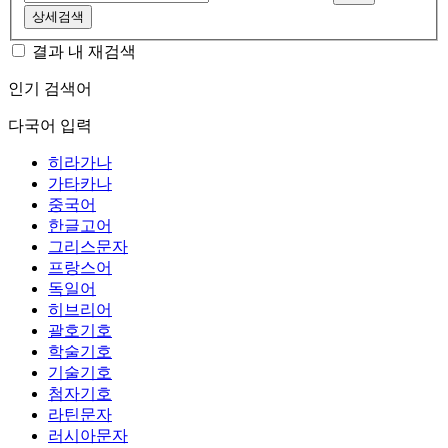
상세검색
결과 내 재검색
인기 검색어
다국어 입력
히라가나
가타카나
중국어
한글고어
그리스문자
프랑스어
독일어
히브리어
괄호기호
학술기호
기술기호
첨자기호
라틴문자
러시아문자