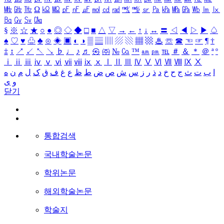
㎒
㎓
㎔
Ω
㏀
㏁
㎊
㎋
㎌
㏖
㏅
㎭
㎮
㎯
㏛
㎩
㎪
㎫
㎬
㏝
㏐
㏓
㏃
㏉
㏜
㏆
§
※
☆
★
○
●
◎
◇
◆
□
■
△
▽
→
←
↑
↓
↔
〓
◁
◀
▷
▶
♤
♠
♡
♥
♧
♣
⊙
◈
▣
◐
◑
▒
▤
▥
▨
▧
▦
▩
♨
☏
☎
☜
☞
¶
†
‡
↕
↗
↙
↖
↘
♭
♩
♪
♬
㉿
㈜
№
㏇
™
㏂
㏘
℡
＃
＆
＊
＠
ª
º
ⅰ
ⅱ
ⅲ
ⅳ
ⅴ
ⅵ
ⅶ
ⅷ
ⅸ
ⅹ
Ⅰ
Ⅱ
Ⅲ
Ⅳ
Ⅴ
Ⅵ
Ⅶ
Ⅷ
Ⅸ
Ⅹ
ا
ب
ت
ث
ج
ح
خ
د
ذ
ر
ز
س
ش
ص
ض
ط
ظ
ع
غ
ف
ق
ک
ل
م
ن
ه
و
ی
닫기
통합검색
국내학술논문
학위논문
해외학술논문
학술지