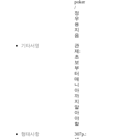
poker
/
정
우
용
지
음
기타서명
관
제:
초
보
부
터
매
니
아
까
지
알
아
야
할
형태사항
307p.: