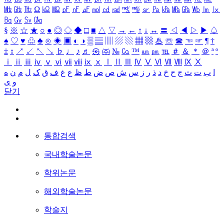
㎒
㎓
㎔
Ω
㏀
㏁
㎊
㎋
㎌
㏖
㏅
㎭
㎮
㎯
㏛
㎩
㎪
㎫
㎬
㏝
㏐
㏓
㏃
㏉
㏜
㏆
§
※
☆
★
○
●
◎
◇
◆
□
■
△
▽
→
←
↑
↓
↔
〓
◁
◀
▷
▶
♤
♠
♡
♥
♧
♣
⊙
◈
▣
◐
◑
▒
▤
▥
▨
▧
▦
▩
♨
☏
☎
☜
☞
¶
†
‡
↕
↗
↙
↖
↘
♭
♩
♪
♬
㉿
㈜
№
㏇
™
㏂
㏘
℡
＃
＆
＊
＠
ª
º
ⅰ
ⅱ
ⅲ
ⅳ
ⅴ
ⅵ
ⅶ
ⅷ
ⅸ
ⅹ
Ⅰ
Ⅱ
Ⅲ
Ⅳ
Ⅴ
Ⅵ
Ⅶ
Ⅷ
Ⅸ
Ⅹ
ا
ب
ت
ث
ج
ح
خ
د
ذ
ر
ز
س
ش
ص
ض
ط
ظ
ع
غ
ف
ق
ک
ل
م
ن
ه
و
ی
닫기
통합검색
국내학술논문
학위논문
해외학술논문
학술지