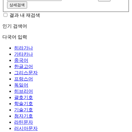
상세검색
결과 내 재검색
인기 검색어
다국어 입력
히라가나
가타카나
중국어
한글고어
그리스문자
프랑스어
독일어
히브리어
괄호기호
학술기호
기술기호
첨자기호
라틴문자
러시아문자