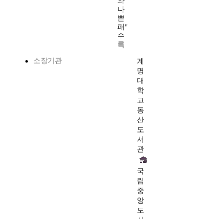
와
나
쁜
패"
수
록
소장기관
계
명
대
학
교
동
산
도
서
관
국
립
중
앙
도