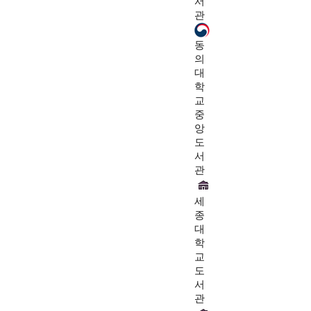
서
관
동
의
대
학
교
중
앙
도
서
관
세
종
대
학
교
도
서
관