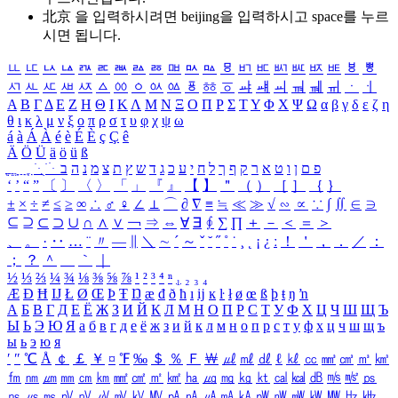
北京 을 입력하시려면
beijing
을 입력하시고 space를 누르
시면 됩니다.
ㅥ
ㅦ
ㅧ
ㅨ
ㅩ
ㅪ
ㅫ
ㅬ
ㅭ
ㅮ
ㅯ
ㅰ
ㅱ
ㅲ
ㅳ
ㅴ
ㅵ
ㅶ
ㅷ
ㅸ
ㅹ
ㅺ
ㅻ
ㅼ
ㅽ
ㅾ
ㅿ
ㆀ
ㆁ
ㆂ
ㆃ
ㆄ
ㆅ
ㆆ
ㆇ
ㆈ
ㆉ
ㆊ
ㆋ
ㆌ
ㆍ
ㆎ
Α
Β
Γ
Δ
Ε
Ζ
Η
Θ
Ι
Κ
Λ
Μ
Ν
Ξ
Ο
Π
Ρ
Σ
Τ
Υ
Φ
Χ
Ψ
Ω
α
β
γ
δ
ε
ζ
η
θ
ι
κ
λ
μ
ν
ξ
ο
π
ρ
σ
τ
υ
φ
χ
ψ
ω
á
à
Á
À
é
è
É
È
ç
Ç
ê
Ä
Ö
Ü
ä
ö
ü
ß
ְ
ֳ
ֲ
ֱ
ָ
ַ
ֵ
ֶ
ִ
ֹ
ּ
ֻ
ׂ
ׁ
ּ
ב
ה
נ
מ
צ
ת
ץ
ש
ד
ג
כ
ע
י
ח
ל
ך
ף
ק
ר
א
ט
ו
ן
ם
פ
‘
’
“
”
〔
〕
〈
〉
「
」
『
』
【
】
＂
（
）
［
］
｛
｝
±
×
÷
≠
≤
≥
∞
∴
♂
♀
∠
⊥
⌒
∂
∇
≡
≒
≪
≫
√
∽
∝
∵
∫
∬
∈
∋
⊆
⊇
⊂
⊃
∪
∩
∧
∨
￢
⇒
⇔
∀
∃
∮
∑
∏
＋
－
＜
＝
＞
、
。
·
‥
…
¨
〃
―
∥
＼
∼
´
～
ˇ
˘
˝
˚
˙
¸
˛
¡
¿
ː
！
＇
，
．
／
：
；
？
＾
＿
｀
｜
½
⅓
⅔
¼
¾
⅛
⅜
⅝
⅞
¹
²
³
⁴
ⁿ
₁
₂
₃
₄
Æ
Ð
Ħ
Ĳ
Ł
Ø
Œ
Þ
Ŧ
Ŋ
æ
đ
ð
ħ
ı
ĳ
ĸ
ŀ
ł
ø
œ
ß
þ
ŧ
ŋ
ŉ
А
Б
В
Г
Д
Е
Ё
Ж
З
И
Й
К
Л
М
Н
О
П
Р
С
Т
У
Ф
Х
Ц
Ч
Ш
Щ
Ъ
Ы
Ь
Э
Ю
Я
а
б
в
г
д
е
ё
ж
з
и
й
к
л
м
н
о
п
р
с
т
у
ф
х
ц
ч
ш
щ
ъ
ы
ь
э
ю
я
′
″
℃
Å
￠
￡
￥
¤
℉
‰
＄
％
Ｆ
￦
㎕
㎖
㎗
ℓ
㎘
㏄
㎣
㎤
㎥
㎦
㎙
㎚
㎛
㎜
㎝
㎞
㎟
㎠
㎡
㎢
㏊
㎍
㎎
㎏
㏏
㎈
㎉
㏈
㎧
㎨
㎰
㎱
㎲
㎳
㎴
㎵
㎶
㎷
㎸
㎹
㎀
㎁
㎂
㎃
㎄
㎺
㎻
㎽
㎾
㎿
㎐
㎑