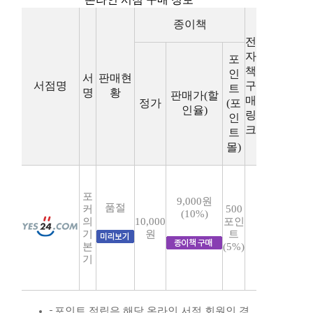
종이책
전
자
포
책
인
서
판매현
서점명
구
트
명
황
판매가(할
매
정가
(포
인율)
링
인
크
트
몰)
포
9,000원
품절
커
500
(10%)
의
10,000
포인
기
원
트
본
(5%)
기
포인트 적립은 해당 온라인 서점 회원인 경