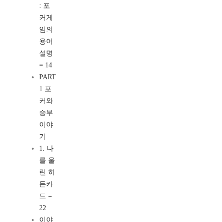
: 포
커게
임의
용어
설명
= 14
PART
1 포
커와
승부
이야
기
1. 나
를 울
린 히
든카
드 =
22
이야