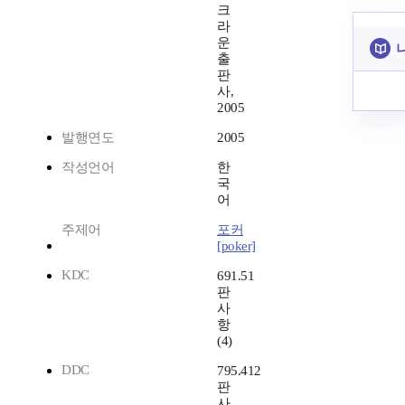
크
라
운
출
판
사,
2005
발행연도
2005
작성언어
한
국
어
주제어
포커
[poker]
KDC
691.51
판
사
항
(4)
DDC
795.412
판
사