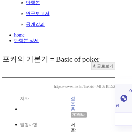
단행본
연구보고서
공개강의
home
단행본 상세
포커의 기본기 = Basic of poker
한글로보기
https://www.riss.kr/link?id=M10218552
이
저자
정
우
료
용
발행사항
서
울: