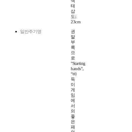
색
태
삽
도;
23cm
일반주기명
권
말
부
록
으
로
"Starting
hands",
"바
둑
이
게
임
에
서
의
좋
은
패