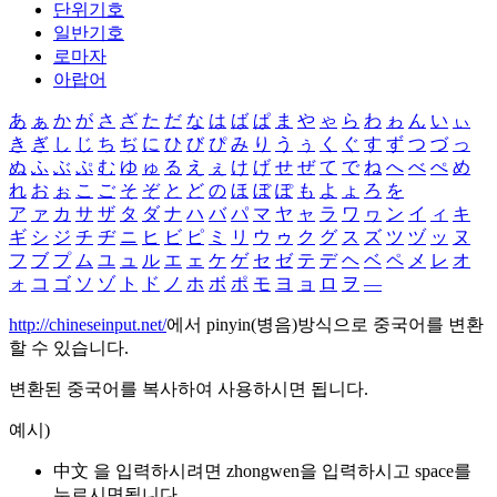
단위기호
일반기호
로마자
아랍어
あ
ぁ
か
が
さ
ざ
た
だ
な
は
ば
ぱ
ま
や
ゃ
ら
わ
ゎ
ん
い
ぃ
き
ぎ
し
じ
ち
ぢ
に
ひ
び
ぴ
み
り
う
ぅ
く
ぐ
す
ず
つ
づ
っ
ぬ
ふ
ぶ
ぷ
む
ゆ
ゅ
る
え
ぇ
け
げ
せ
ぜ
て
で
ね
へ
べ
ぺ
め
れ
お
ぉ
こ
ご
そ
ぞ
と
ど
の
ほ
ぼ
ぽ
も
よ
ょ
ろ
を
ア
ァ
カ
サ
ザ
タ
ダ
ナ
ハ
バ
パ
マ
ヤ
ャ
ラ
ワ
ヮ
ン
イ
ィ
キ
ギ
シ
ジ
チ
ヂ
ニ
ヒ
ビ
ピ
ミ
リ
ウ
ゥ
ク
グ
ス
ズ
ツ
ヅ
ッ
ヌ
フ
ブ
プ
ム
ユ
ュ
ル
エ
ェ
ケ
ゲ
セ
ゼ
テ
デ
ヘ
ベ
ペ
メ
レ
オ
ォ
コ
ゴ
ソ
ゾ
ト
ド
ノ
ホ
ボ
ポ
モ
ヨ
ョ
ロ
ヲ
―
http://chineseinput.net/
에서 pinyin(병음)방식으로 중국어를 변환
할 수 있습니다.
변환된 중국어를 복사하여 사용하시면 됩니다.
예시)
中文 을 입력하시려면
zhongwen
을 입력하시고 space를
누르시면됩니다.