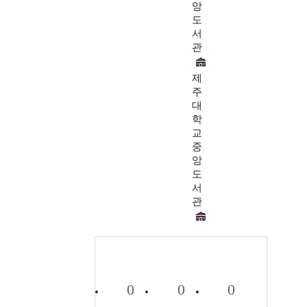
앙
도
서
관
제
주
대
학
교
중
앙
도
서
관
0
0
0