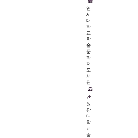
연
세
대
학
교
학
술
문
화
처
도
서
관
원
광
대
학
교
중