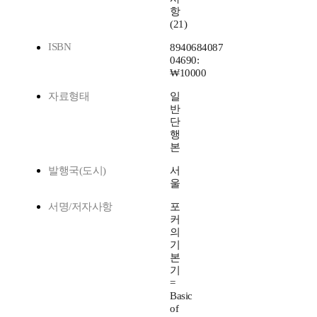
항
(21)
ISBN
8940684087
04690:
₩10000
자료형태
일
반
단
행
본
발행국(도시)
서
울
서명/저자사항
포
커
의
기
본
기
=
Basic
of