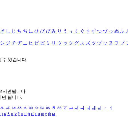
ぎ
し
じ
ち
ぢ
に
ひ
び
ぴ
み
り
う
ぅ
く
ぐ
す
ず
つ
づ
っ
ぬ
ふ
シ
ジ
チ
ヂ
ニ
ヒ
ビ
ピ
ミ
リ
ウ
ゥ
ク
グ
ス
ズ
ツ
ヅ
ッ
ヌ
フ
ブ
할 수 있습니다.
누르시면됩니다.
시면 됩니다.
ㅻ
ㅼ
ㅽ
ㅾ
ㅿ
ㆀ
ㆁ
ㆂ
ㆃ
ㆄ
ㆅ
ㆆ
ㆇ
ㆈ
ㆉ
ㆊ
ㆋ
ㆌ
ㆍ
ㆎ
θ
ι
κ
λ
μ
ν
ξ
ο
π
ρ
σ
τ
υ
φ
χ
ψ
ω