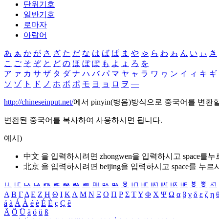
단위기호
일반기호
로마자
아랍어
あ
ぁ
か
が
さ
ざ
た
だ
な
は
ば
ぱ
ま
や
ゃ
ら
わ
ゎ
ん
い
ぃ
き
こ
ご
そ
ぞ
と
ど
の
ほ
ぼ
ぽ
も
よ
ょ
ろ
を
ア
ァ
カ
サ
ザ
タ
ダ
ナ
ハ
バ
パ
マ
ヤ
ャ
ラ
ワ
ヮ
ン
イ
ィ
キ
ギ
ソ
ゾ
ト
ド
ノ
ホ
ボ
ポ
モ
ヨ
ョ
ロ
ヲ
―
http://chineseinput.net/
에서 pinyin(병음)방식으로 중국어를 변환
변환된 중국어를 복사하여 사용하시면 됩니다.
예시)
中文 을 입력하시려면
zhongwen
을 입력하시고 space를
北京 을 입력하시려면
beijing
을 입력하시고 space를 누르
ㅥ
ㅦ
ㅧ
ㅨ
ㅩ
ㅪ
ㅫ
ㅬ
ㅭ
ㅮ
ㅯ
ㅰ
ㅱ
ㅲ
ㅳ
ㅴ
ㅵ
ㅶ
ㅷ
ㅸ
ㅹ
ㅺ
Α
Β
Γ
Δ
Ε
Ζ
Η
Θ
Ι
Κ
Λ
Μ
Ν
Ξ
Ο
Π
Ρ
Σ
Τ
Υ
Φ
Χ
Ψ
Ω
α
β
γ
δ
ε
ζ
η
á
à
Á
À
é
è
É
È
ç
Ç
ê
Ä
Ö
Ü
ä
ö
ü
ß