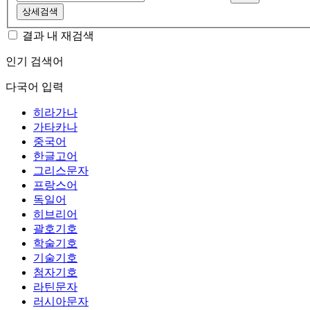
상세검색
결과 내 재검색
인기 검색어
다국어 입력
히라가나
가타카나
중국어
한글고어
그리스문자
프랑스어
독일어
히브리어
괄호기호
학술기호
기술기호
첨자기호
라틴문자
러시아문자