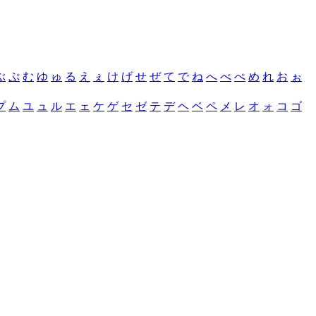
ぶ
ぷ
む
ゆ
ゅ
る
え
ぇ
け
げ
せ
ぜ
て
で
ね
へ
べ
ぺ
め
れ
お
ぉ
プ
ム
ユ
ュ
ル
エ
ェ
ケ
ゲ
セ
ゼ
テ
デ
ヘ
ベ
ペ
メ
レ
オ
ォ
コ
ゴ