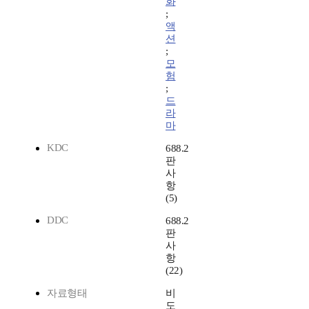
화
;
액
션
;
모
험
;
드
라
마
KDC
688.2
판
사
항
(5)
DDC
688.2
판
사
항
(22)
자료형태
비
도