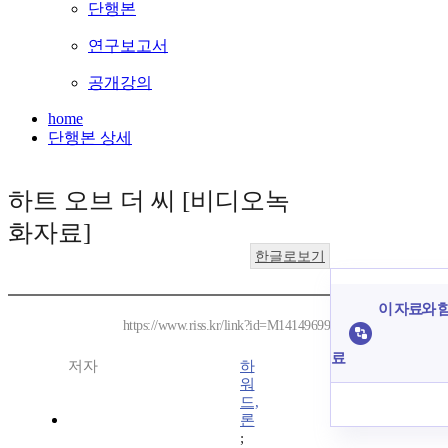
단행본
연구보고서
공개강의
home
단행본 상세
하트 오브 더 씨 [비디오녹
화자료]
한글로보기
이 자료와 함
https://www.riss.kr/link?id=M14149699
료
저자
하
워
드,
론
;