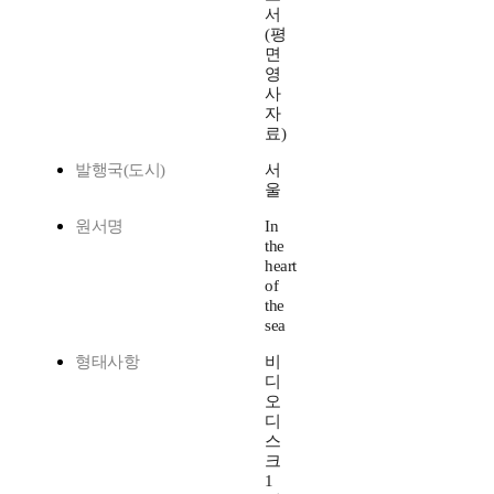
서
(평
면
영
사
자
료)
발행국(도시)
서
울
원서명
In
the
heart
of
the
sea
형태사항
비
디
오
디
스
크
1