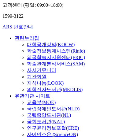
고객센터 (평일: 09:00~18:00)
1599-3122
ARS 번호안내
관련누리집
대학공개강의(KOCW)
학술정보통계시스템(Rinfo)
외국학술지지원센터(FRIC)
학술관계분석서비스(SAM)
사서커뮤니티
기관회원
지식나눔(LOOK)
의학전자도서관(MEDLIS)
유관기관 사이트
교육부(MOE)
국립장애인도서관(NLD)
국립중앙도서관(NL)
국회도서관(NAL)
연구윤리정보포털(CRE)
사이언스온 (ScienceON)