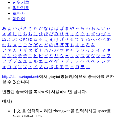
단위기호
일반기호
로마자
아랍어
あ
ぁ
か
が
さ
ざ
た
だ
な
は
ば
ぱ
ま
や
ゃ
ら
わ
ゎ
ん
い
ぃ
き
ぎ
し
じ
ち
ぢ
に
ひ
び
ぴ
み
り
う
ぅ
く
ぐ
す
ず
つ
づ
っ
ぬ
ふ
ぶ
ぷ
む
ゆ
ゅ
る
え
ぇ
け
げ
せ
ぜ
て
で
ね
へ
べ
ぺ
め
れ
お
ぉ
こ
ご
そ
ぞ
と
ど
の
ほ
ぼ
ぽ
も
よ
ょ
ろ
を
ア
ァ
カ
サ
ザ
タ
ダ
ナ
ハ
バ
パ
マ
ヤ
ャ
ラ
ワ
ヮ
ン
イ
ィ
キ
ギ
シ
ジ
チ
ヂ
ニ
ヒ
ビ
ピ
ミ
リ
ウ
ゥ
ク
グ
ス
ズ
ツ
ヅ
ッ
ヌ
フ
ブ
プ
ム
ユ
ュ
ル
エ
ェ
ケ
ゲ
セ
ゼ
テ
デ
ヘ
ベ
ペ
メ
レ
オ
ォ
コ
ゴ
ソ
ゾ
ト
ド
ノ
ホ
ボ
ポ
モ
ヨ
ョ
ロ
ヲ
―
http://chineseinput.net/
에서 pinyin(병음)방식으로 중국어를 변환
할 수 있습니다.
변환된 중국어를 복사하여 사용하시면 됩니다.
예시)
中文 을 입력하시려면
zhongwen
을 입력하시고 space를
누르시면됩니다.