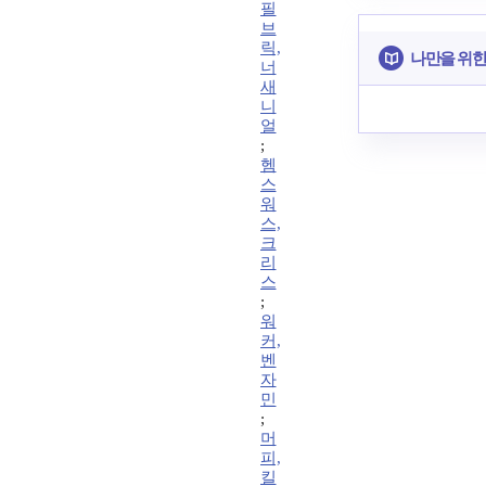
필
브
릭,
나만을 위한
너
새
니
얼
;
헴
스
워
스,
크
리
스
;
워
커,
벤
자
민
;
머
피,
킬