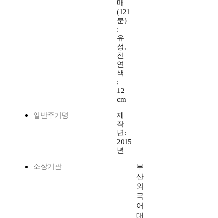
매
(121
분)
:
유
성,
천
연
색
;
12
cm
일반주기명
제
작
년:
2015
년
소장기관
부
산
외
국
어
대