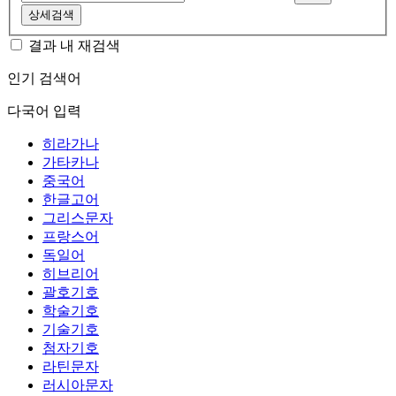
상세검색
결과 내 재검색
인기 검색어
다국어 입력
히라가나
가타카나
중국어
한글고어
그리스문자
프랑스어
독일어
히브리어
괄호기호
학술기호
기술기호
첨자기호
라틴문자
러시아문자