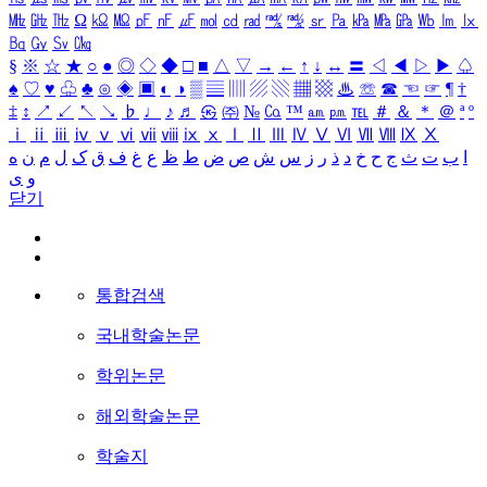
㎒
㎓
㎔
Ω
㏀
㏁
㎊
㎋
㎌
㏖
㏅
㎭
㎮
㎯
㏛
㎩
㎪
㎫
㎬
㏝
㏐
㏓
㏃
㏉
㏜
㏆
§
※
☆
★
○
●
◎
◇
◆
□
■
△
▽
→
←
↑
↓
↔
〓
◁
◀
▷
▶
♤
♠
♡
♥
♧
♣
⊙
◈
▣
◐
◑
▒
▤
▥
▨
▧
▦
▩
♨
☏
☎
☜
☞
¶
†
‡
↕
↗
↙
↖
↘
♭
♩
♪
♬
㉿
㈜
№
㏇
™
㏂
㏘
℡
＃
＆
＊
＠
ª
º
ⅰ
ⅱ
ⅲ
ⅳ
ⅴ
ⅵ
ⅶ
ⅷ
ⅸ
ⅹ
Ⅰ
Ⅱ
Ⅲ
Ⅳ
Ⅴ
Ⅵ
Ⅶ
Ⅷ
Ⅸ
Ⅹ
ا
ب
ت
ث
ج
ح
خ
د
ذ
ر
ز
س
ش
ص
ض
ط
ظ
ع
غ
ف
ق
ک
ل
م
ن
ه
و
ی
닫기
통합검색
국내학술논문
학위논문
해외학술논문
학술지