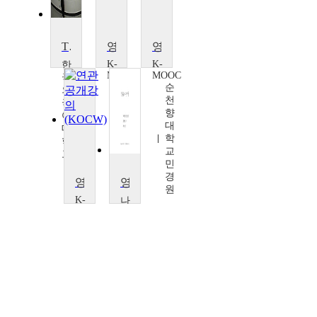
TV 드라마 시나리오 작법
영화 속 숨겨진 의미 읽기
영화의 이해
K-
K-
한
MOOC
MOOC
국
계
순
외
명
천
국
대
향
어
학
대
대
교
학
학
최
교
교
현
민
이
주
경
란
영화제를 만드는 사람들
영화로 배우는 영어
원
K-
나
MOOC
사
경
렛
성
대
대
학
학
교
교
양
양
현
영
철
철