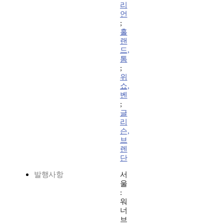
리
언
;
홀
랜
드,
톰
;
위
쇼,
벤
;
글
리
슨,
브
렌
단
발행사항
서
울
:
워
너
브