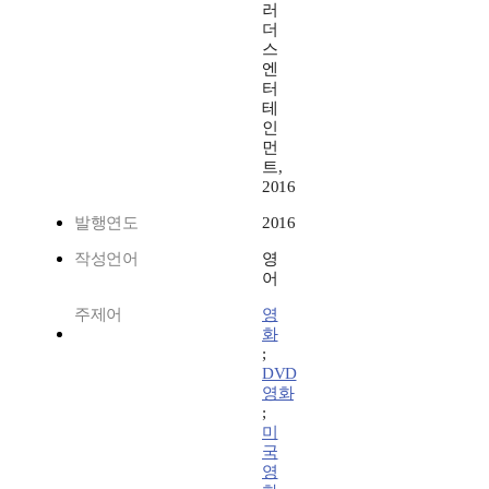
러
더
스
엔
터
테
인
먼
트,
2016
발행연도
2016
작성언어
영
어
주제어
영
화
;
DVD
영화
;
미
국
영