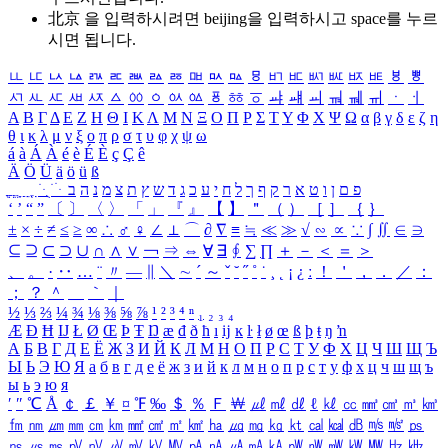
北京 을 입력하시려면
beijing
을 입력하시고 space를 누르
시면 됩니다.
ㅥ
ㅦ
ㅧ
ㅨ
ㅩ
ㅪ
ㅫ
ㅬ
ㅭ
ㅮ
ㅯ
ㅰ
ㅱ
ㅲ
ㅳ
ㅴ
ㅵ
ㅶ
ㅷ
ㅸ
ㅹ
ㅺ
ㅻ
ㅼ
ㅽ
ㅾ
ㅿ
ㆀ
ㆁ
ㆂ
ㆃ
ㆄ
ㆅ
ㆆ
ㆇ
ㆈ
ㆉ
ㆊ
ㆋ
ㆌ
ㆍ
ㆎ
Α
Β
Γ
Δ
Ε
Ζ
Η
Θ
Ι
Κ
Λ
Μ
Ν
Ξ
Ο
Π
Ρ
Σ
Τ
Υ
Φ
Χ
Ψ
Ω
α
β
γ
δ
ε
ζ
η
θ
ι
κ
λ
μ
ν
ξ
ο
π
ρ
σ
τ
υ
φ
χ
ψ
ω
á
à
Á
À
é
è
É
È
ç
Ç
ê
Ä
Ö
Ü
ä
ö
ü
ß
ְ
ֳ
ֲ
ֱ
ָ
ַ
ֵ
ֶ
ִ
ֹ
ּ
ֻ
ׂ
ׁ
ּ
ב
ה
נ
מ
צ
ת
ץ
ש
ד
ג
כ
ע
י
ח
ל
ך
ף
ק
ר
א
ט
ו
ן
ם
פ
‘
’
“
”
〔
〕
〈
〉
「
」
『
』
【
】
＂
（
）
［
］
｛
｝
±
×
÷
≠
≤
≥
∞
∴
♂
♀
∠
⊥
⌒
∂
∇
≡
≒
≪
≫
√
∽
∝
∵
∫
∬
∈
∋
⊆
⊇
⊂
⊃
∪
∩
∧
∨
￢
⇒
⇔
∀
∃
∮
∑
∏
＋
－
＜
＝
＞
、
。
·
‥
…
¨
〃
―
∥
＼
∼
´
～
ˇ
˘
˝
˚
˙
¸
˛
¡
¿
ː
！
＇
，
．
／
：
；
？
＾
＿
｀
｜
½
⅓
⅔
¼
¾
⅛
⅜
⅝
⅞
¹
²
³
⁴
ⁿ
₁
₂
₃
₄
Æ
Ð
Ħ
Ĳ
Ł
Ø
Œ
Þ
Ŧ
Ŋ
æ
đ
ð
ħ
ı
ĳ
ĸ
ŀ
ł
ø
œ
ß
þ
ŧ
ŋ
ŉ
А
Б
В
Г
Д
Е
Ё
Ж
З
И
Й
К
Л
М
Н
О
П
Р
С
Т
У
Ф
Х
Ц
Ч
Ш
Щ
Ъ
Ы
Ь
Э
Ю
Я
а
б
в
г
д
е
ё
ж
з
и
й
к
л
м
н
о
п
р
с
т
у
ф
х
ц
ч
ш
щ
ъ
ы
ь
э
ю
я
′
″
℃
Å
￠
￡
￥
¤
℉
‰
＄
％
Ｆ
￦
㎕
㎖
㎗
ℓ
㎘
㏄
㎣
㎤
㎥
㎦
㎙
㎚
㎛
㎜
㎝
㎞
㎟
㎠
㎡
㎢
㏊
㎍
㎎
㎏
㏏
㎈
㎉
㏈
㎧
㎨
㎰
㎱
㎲
㎳
㎴
㎵
㎶
㎷
㎸
㎹
㎀
㎁
㎂
㎃
㎄
㎺
㎻
㎽
㎾
㎿
㎐
㎑