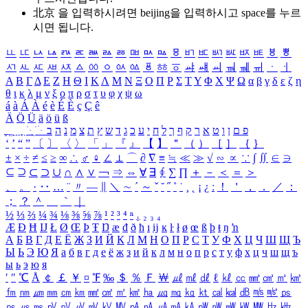
北京 을 입력하시려면
beijing
을 입력하시고 space를 누르
시면 됩니다.
ㅥ
ㅦ
ㅧ
ㅨ
ㅩ
ㅪ
ㅫ
ㅬ
ㅭ
ㅮ
ㅯ
ㅰ
ㅱ
ㅲ
ㅳ
ㅴ
ㅵ
ㅶ
ㅷ
ㅸ
ㅹ
ㅺ
ㅻ
ㅼ
ㅽ
ㅾ
ㅿ
ㆀ
ㆁ
ㆂ
ㆃ
ㆄ
ㆅ
ㆆ
ㆇ
ㆈ
ㆉ
ㆊ
ㆋ
ㆌ
ㆍ
ㆎ
Α
Β
Γ
Δ
Ε
Ζ
Η
Θ
Ι
Κ
Λ
Μ
Ν
Ξ
Ο
Π
Ρ
Σ
Τ
Υ
Φ
Χ
Ψ
Ω
α
β
γ
δ
ε
ζ
η
θ
ι
κ
λ
μ
ν
ξ
ο
π
ρ
σ
τ
υ
φ
χ
ψ
ω
á
à
Á
À
é
è
É
È
ç
Ç
ê
Ä
Ö
Ü
ä
ö
ü
ß
ְ
ֳ
ֲ
ֱ
ָ
ַ
ֵ
ֶ
ִ
ֹ
ּ
ֻ
ׂ
ׁ
ּ
ב
ה
נ
מ
צ
ת
ץ
ש
ד
ג
כ
ע
י
ח
ל
ך
ף
ק
ר
א
ט
ו
ן
ם
פ
‘
’
“
”
〔
〕
〈
〉
「
」
『
』
【
】
＂
（
）
［
］
｛
｝
±
×
÷
≠
≤
≥
∞
∴
♂
♀
∠
⊥
⌒
∂
∇
≡
≒
≪
≫
√
∽
∝
∵
∫
∬
∈
∋
⊆
⊇
⊂
⊃
∪
∩
∧
∨
￢
⇒
⇔
∀
∃
∮
∑
∏
＋
－
＜
＝
＞
、
。
·
‥
…
¨
〃
―
∥
＼
∼
´
～
ˇ
˘
˝
˚
˙
¸
˛
¡
¿
ː
！
＇
，
．
／
：
；
？
＾
＿
｀
｜
½
⅓
⅔
¼
¾
⅛
⅜
⅝
⅞
¹
²
³
⁴
ⁿ
₁
₂
₃
₄
Æ
Ð
Ħ
Ĳ
Ł
Ø
Œ
Þ
Ŧ
Ŋ
æ
đ
ð
ħ
ı
ĳ
ĸ
ŀ
ł
ø
œ
ß
þ
ŧ
ŋ
ŉ
А
Б
В
Г
Д
Е
Ё
Ж
З
И
Й
К
Л
М
Н
О
П
Р
С
Т
У
Ф
Х
Ц
Ч
Ш
Щ
Ъ
Ы
Ь
Э
Ю
Я
а
б
в
г
д
е
ё
ж
з
и
й
к
л
м
н
о
п
р
с
т
у
ф
х
ц
ч
ш
щ
ъ
ы
ь
э
ю
я
′
″
℃
Å
￠
￡
￥
¤
℉
‰
＄
％
Ｆ
￦
㎕
㎖
㎗
ℓ
㎘
㏄
㎣
㎤
㎥
㎦
㎙
㎚
㎛
㎜
㎝
㎞
㎟
㎠
㎡
㎢
㏊
㎍
㎎
㎏
㏏
㎈
㎉
㏈
㎧
㎨
㎰
㎱
㎲
㎳
㎴
㎵
㎶
㎷
㎸
㎹
㎀
㎁
㎂
㎃
㎄
㎺
㎻
㎽
㎾
㎿
㎐
㎑