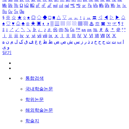
㎒
㎓
㎔
Ω
㏀
㏁
㎊
㎋
㎌
㏖
㏅
㎭
㎮
㎯
㏛
㎩
㎪
㎫
㎬
㏝
㏐
㏓
㏃
㏉
㏜
㏆
§
※
☆
★
○
●
◎
◇
◆
□
■
△
▽
→
←
↑
↓
↔
〓
◁
◀
▷
▶
♤
♠
♡
♥
♧
♣
⊙
◈
▣
◐
◑
▒
▤
▥
▨
▧
▦
▩
♨
☏
☎
☜
☞
¶
†
‡
↕
↗
↙
↖
↘
♭
♩
♪
♬
㉿
㈜
№
㏇
™
㏂
㏘
℡
＃
＆
＊
＠
ª
º
ⅰ
ⅱ
ⅲ
ⅳ
ⅴ
ⅵ
ⅶ
ⅷ
ⅸ
ⅹ
Ⅰ
Ⅱ
Ⅲ
Ⅳ
Ⅴ
Ⅵ
Ⅶ
Ⅷ
Ⅸ
Ⅹ
ا
ب
ت
ث
ج
ح
خ
د
ذ
ر
ز
س
ش
ص
ض
ط
ظ
ع
غ
ف
ق
ک
ل
م
ن
ه
و
ی
닫기
통합검색
국내학술논문
학위논문
해외학술논문
학술지