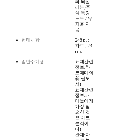
좌 되살
리는)주
식 특강
노트 / 유
지윤 지
음.
형태사항
248 p. :
차트 ; 23
cm.
일반주기명
표제관련
정보:차
트매매의
新 필도
서!
표제관련
정보:개
미들에게
가장 필
요한 것
은 차트
분석이
다!
관제:차