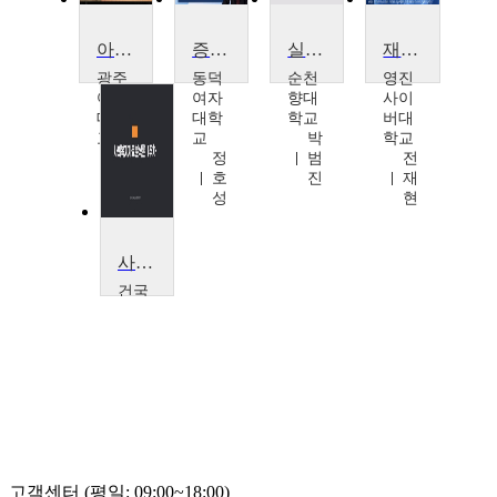
아동작업수행분석 및 발달(21)
증권분석 기초
실전주식투자와 회계
재직자를 위한 파이썬 기반 R분석 도구 활용
광주
동덕
순천
영진
여자
여자
향대
사이
대학
대학
학교
버대
교
교
박
학교
최
정
범
전
성
호
진
재
열
성
현
사회복지자료분석론
건국
대학
교
이
미
진
고객센터 (평일: 09:00~18:00)