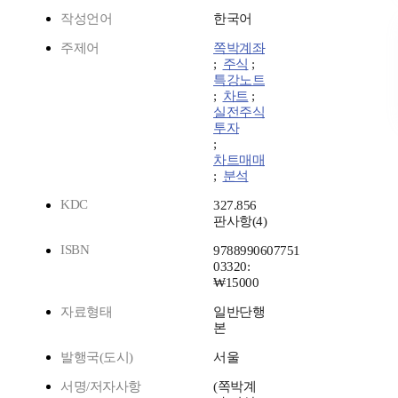
작성언어
한국어
주제어
쪽박계좌
;
주식
;
특강노트
;
차트
;
실전주식
투자
;
차트매매
;
분석
KDC
327.856
판사항(4)
ISBN
9788990607751
03320:
₩15000
자료형태
일반단행
본
발행국(도시)
서울
서명/저자사항
(쪽박계