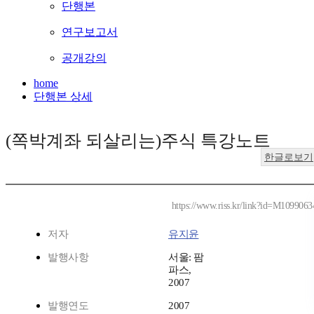
단행본
연구보고서
공개강의
home
단행본 상세
(쪽박계좌 되살리는)주식 특강노트
한글로보기
https://www.riss.kr/link?id=M1099063
저자
유지윤
발행사항
서울: 팜
파스,
2007
발행연도
2007