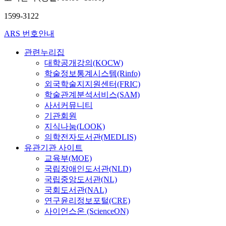
1599-3122
ARS 번호안내
관련누리집
대학공개강의(KOCW)
학술정보통계시스템(Rinfo)
외국학술지지원센터(FRIC)
학술관계분석서비스(SAM)
사서커뮤니티
기관회원
지식나눔(LOOK)
의학전자도서관(MEDLIS)
유관기관 사이트
교육부(MOE)
국립장애인도서관(NLD)
국립중앙도서관(NL)
국회도서관(NAL)
연구윤리정보포털(CRE)
사이언스온 (ScienceON)