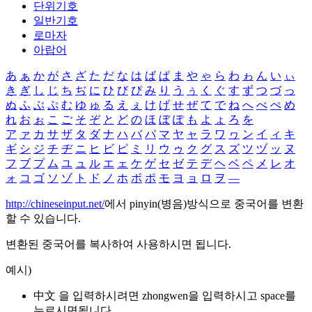
단위기호
일반기호
로마자
아랍어
あ
ぁ
か
が
さ
ざ
た
だ
な
は
ば
ぱ
ま
や
ゃ
ら
わ
ゎ
ん
い
ぃ
き
ぎ
し
じ
ち
ぢ
に
ひ
び
ぴ
み
り
う
ぅ
く
ぐ
す
ず
つ
づ
っ
ぬ
ふ
ぶ
ぷ
む
ゆ
ゅ
る
え
ぇ
け
げ
せ
ぜ
て
で
ね
へ
べ
ぺ
め
れ
お
ぉ
こ
ご
そ
ぞ
と
ど
の
ほ
ぼ
ぽ
も
よ
ょ
ろ
を
ア
ァ
カ
サ
ザ
タ
ダ
ナ
ハ
バ
パ
マ
ヤ
ャ
ラ
ワ
ヮ
ン
イ
ィ
キ
ギ
シ
ジ
チ
ヂ
ニ
ヒ
ビ
ピ
ミ
リ
ウ
ゥ
ク
グ
ス
ズ
ツ
ヅ
ッ
ヌ
フ
ブ
プ
ム
ユ
ュ
ル
エ
ェ
ケ
ゲ
セ
ゼ
テ
デ
ヘ
ベ
ペ
メ
レ
オ
ォ
コ
ゴ
ソ
ゾ
ト
ド
ノ
ホ
ボ
ポ
モ
ヨ
ョ
ロ
ヲ
―
http://chineseinput.net/
에서 pinyin(병음)방식으로 중국어를 변환
할 수 있습니다.
변환된 중국어를 복사하여 사용하시면 됩니다.
예시)
中文 을 입력하시려면
zhongwen
을 입력하시고 space를
누르시면됩니다.