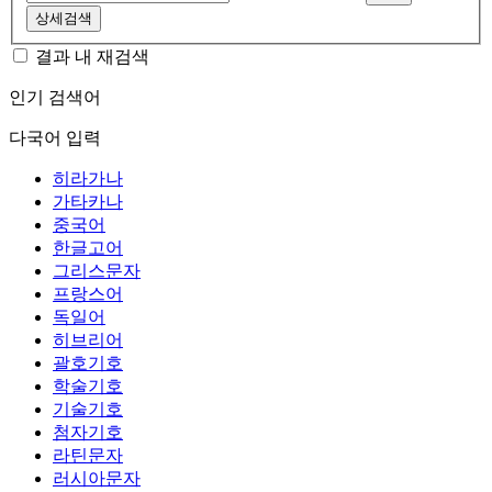
상세검색
결과 내 재검색
인기 검색어
다국어 입력
히라가나
가타카나
중국어
한글고어
그리스문자
프랑스어
독일어
히브리어
괄호기호
학술기호
기술기호
첨자기호
라틴문자
러시아문자