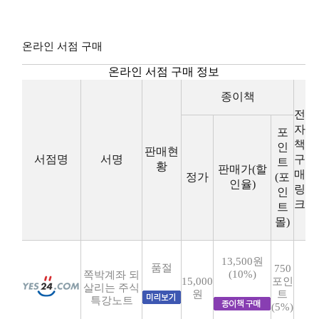
온라인 서점 구매
온라인 서점 구매 정보
종이책
전
자
포
책
인
판매현
서점명
서명
구
트
황
판매가(할
매
정가
(포
인율)
링
인
크
트
몰)
13,500원
품절
750
(10%)
쪽박계좌 되
15,000
포인
살리는 주식
원
트
특강노트
(5%)