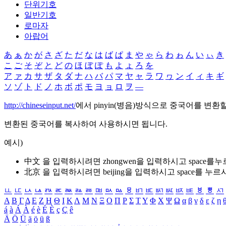
단위기호
일반기호
로마자
아랍어
あ
ぁ
か
が
さ
ざ
た
だ
な
は
ば
ぱ
ま
や
ゃ
ら
わ
ゎ
ん
い
ぃ
き
こ
ご
そ
ぞ
と
ど
の
ほ
ぼ
ぽ
も
よ
ょ
ろ
を
ア
ァ
カ
サ
ザ
タ
ダ
ナ
ハ
バ
パ
マ
ヤ
ャ
ラ
ワ
ヮ
ン
イ
ィ
キ
ギ
ソ
ゾ
ト
ド
ノ
ホ
ボ
ポ
モ
ヨ
ョ
ロ
ヲ
―
http://chineseinput.net/
에서 pinyin(병음)방식으로 중국어를 변환
변환된 중국어를 복사하여 사용하시면 됩니다.
예시)
中文 을 입력하시려면
zhongwen
을 입력하시고 space를
北京 을 입력하시려면
beijing
을 입력하시고 space를 누르
ㅥ
ㅦ
ㅧ
ㅨ
ㅩ
ㅪ
ㅫ
ㅬ
ㅭ
ㅮ
ㅯ
ㅰ
ㅱ
ㅲ
ㅳ
ㅴ
ㅵ
ㅶ
ㅷ
ㅸ
ㅹ
ㅺ
Α
Β
Γ
Δ
Ε
Ζ
Η
Θ
Ι
Κ
Λ
Μ
Ν
Ξ
Ο
Π
Ρ
Σ
Τ
Υ
Φ
Χ
Ψ
Ω
α
β
γ
δ
ε
ζ
η
á
à
Á
À
é
è
É
È
ç
Ç
ê
Ä
Ö
Ü
ä
ö
ü
ß