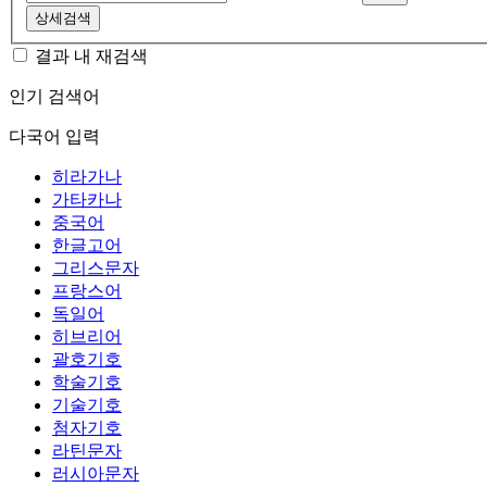
상세검색
결과 내 재검색
인기 검색어
다국어 입력
히라가나
가타카나
중국어
한글고어
그리스문자
프랑스어
독일어
히브리어
괄호기호
학술기호
기술기호
첨자기호
라틴문자
러시아문자