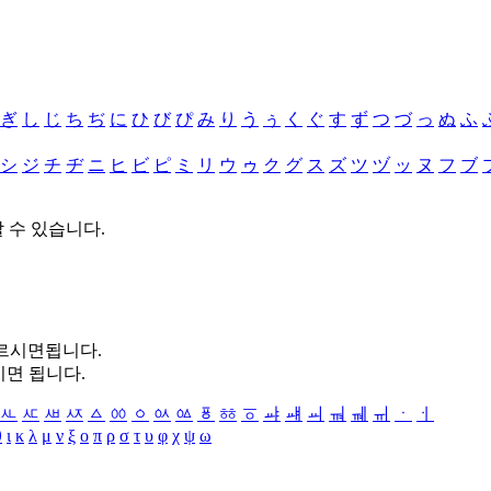
ぎ
し
じ
ち
ぢ
に
ひ
び
ぴ
み
り
う
ぅ
く
ぐ
す
ず
つ
づ
っ
ぬ
ふ
シ
ジ
チ
ヂ
ニ
ヒ
ビ
ピ
ミ
リ
ウ
ゥ
ク
グ
ス
ズ
ツ
ヅ
ッ
ヌ
フ
ブ
할 수 있습니다.
누르시면됩니다.
시면 됩니다.
ㅻ
ㅼ
ㅽ
ㅾ
ㅿ
ㆀ
ㆁ
ㆂ
ㆃ
ㆄ
ㆅ
ㆆ
ㆇ
ㆈ
ㆉ
ㆊ
ㆋ
ㆌ
ㆍ
ㆎ
θ
ι
κ
λ
μ
ν
ξ
ο
π
ρ
σ
τ
υ
φ
χ
ψ
ω