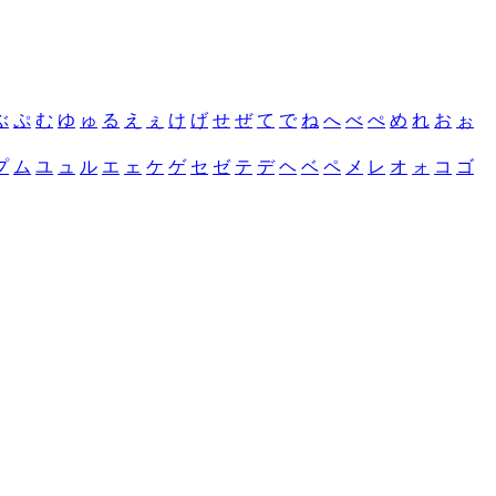
ぶ
ぷ
む
ゆ
ゅ
る
え
ぇ
け
げ
せ
ぜ
て
で
ね
へ
べ
ぺ
め
れ
お
ぉ
プ
ム
ユ
ュ
ル
エ
ェ
ケ
ゲ
セ
ゼ
テ
デ
ヘ
ベ
ペ
メ
レ
オ
ォ
コ
ゴ