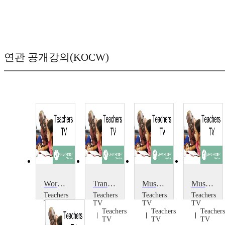
연관 공개강의(KOCW)
World Music from The Brit School
Transforming the Music Room
Musicâ€™s Energy Footprint: Energy Footprint of T-shirts
Music's Energy Footprint
Teachers
Teachers
Teachers
Teachers
TV
TV
TV
TV
Teachers
Teachers
Teachers
Teachers
TV
TV
TV
TV