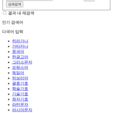
상세검색
결과 내 재검색
인기 검색어
다국어 입력
히라가나
가타카나
중국어
한글고어
그리스문자
프랑스어
독일어
히브리어
괄호기호
학술기호
기술기호
첨자기호
라틴문자
러시아문자