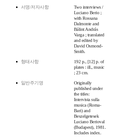
서명/저자사항
Two interviews /
Luciano Berio ;
with Rossana
Dalmonte and
Bálint András
Varga ; translated
and edited by
David Osmond-
Smith.
형태사항
192 p., [12] p. of
plates : ill., music
; 23 cm.
일반주기명
Originally
published under
the titles:
Intervista sulla
musica (Roma-
Bari) and
Beszelgetesek
Luciano Berioval
(Budapest), 1981.
Includes index.