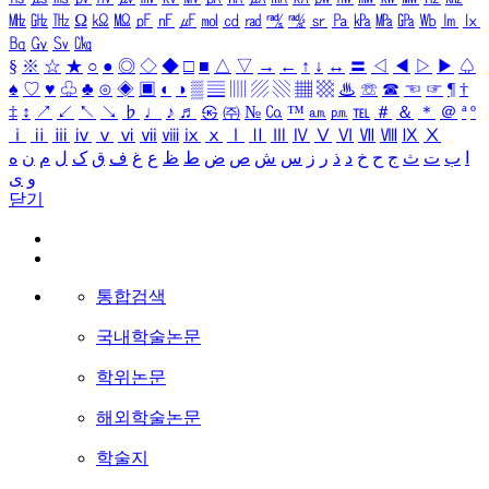
㎒
㎓
㎔
Ω
㏀
㏁
㎊
㎋
㎌
㏖
㏅
㎭
㎮
㎯
㏛
㎩
㎪
㎫
㎬
㏝
㏐
㏓
㏃
㏉
㏜
㏆
§
※
☆
★
○
●
◎
◇
◆
□
■
△
▽
→
←
↑
↓
↔
〓
◁
◀
▷
▶
♤
♠
♡
♥
♧
♣
⊙
◈
▣
◐
◑
▒
▤
▥
▨
▧
▦
▩
♨
☏
☎
☜
☞
¶
†
‡
↕
↗
↙
↖
↘
♭
♩
♪
♬
㉿
㈜
№
㏇
™
㏂
㏘
℡
＃
＆
＊
＠
ª
º
ⅰ
ⅱ
ⅲ
ⅳ
ⅴ
ⅵ
ⅶ
ⅷ
ⅸ
ⅹ
Ⅰ
Ⅱ
Ⅲ
Ⅳ
Ⅴ
Ⅵ
Ⅶ
Ⅷ
Ⅸ
Ⅹ
ا
ب
ت
ث
ج
ح
خ
د
ذ
ر
ز
س
ش
ص
ض
ط
ظ
ع
غ
ف
ق
ک
ل
م
ن
ه
و
ی
닫기
통합검색
국내학술논문
학위논문
해외학술논문
학술지