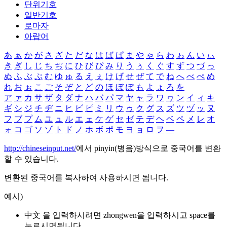
단위기호
일반기호
로마자
아랍어
あ
ぁ
か
が
さ
ざ
た
だ
な
は
ば
ぱ
ま
や
ゃ
ら
わ
ゎ
ん
い
ぃ
き
ぎ
し
じ
ち
ぢ
に
ひ
び
ぴ
み
り
う
ぅ
く
ぐ
す
ず
つ
づ
っ
ぬ
ふ
ぶ
ぷ
む
ゆ
ゅ
る
え
ぇ
け
げ
せ
ぜ
て
で
ね
へ
べ
ぺ
め
れ
お
ぉ
こ
ご
そ
ぞ
と
ど
の
ほ
ぼ
ぽ
も
よ
ょ
ろ
を
ア
ァ
カ
サ
ザ
タ
ダ
ナ
ハ
バ
パ
マ
ヤ
ャ
ラ
ワ
ヮ
ン
イ
ィ
キ
ギ
シ
ジ
チ
ヂ
ニ
ヒ
ビ
ピ
ミ
リ
ウ
ゥ
ク
グ
ス
ズ
ツ
ヅ
ッ
ヌ
フ
ブ
プ
ム
ユ
ュ
ル
エ
ェ
ケ
ゲ
セ
ゼ
テ
デ
ヘ
ベ
ペ
メ
レ
オ
ォ
コ
ゴ
ソ
ゾ
ト
ド
ノ
ホ
ボ
ポ
モ
ヨ
ョ
ロ
ヲ
―
http://chineseinput.net/
에서 pinyin(병음)방식으로 중국어를 변환
할 수 있습니다.
변환된 중국어를 복사하여 사용하시면 됩니다.
예시)
中文 을 입력하시려면
zhongwen
을 입력하시고 space를
누르시면됩니다.