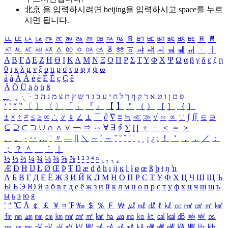
北京 을 입력하시려면
beijing
을 입력하시고 space를 누르
시면 됩니다.
ㅥ
ㅦ
ㅧ
ㅨ
ㅩ
ㅪ
ㅫ
ㅬ
ㅭ
ㅮ
ㅯ
ㅰ
ㅱ
ㅲ
ㅳ
ㅴ
ㅵ
ㅶ
ㅷ
ㅸ
ㅹ
ㅺ
ㅻ
ㅼ
ㅽ
ㅾ
ㅿ
ㆀ
ㆁ
ㆂ
ㆃ
ㆄ
ㆅ
ㆆ
ㆇ
ㆈ
ㆉ
ㆊ
ㆋ
ㆌ
ㆍ
ㆎ
Α
Β
Γ
Δ
Ε
Ζ
Η
Θ
Ι
Κ
Λ
Μ
Ν
Ξ
Ο
Π
Ρ
Σ
Τ
Υ
Φ
Χ
Ψ
Ω
α
β
γ
δ
ε
ζ
η
θ
ι
κ
λ
μ
ν
ξ
ο
π
ρ
σ
τ
υ
φ
χ
ψ
ω
á
à
Á
À
é
è
É
È
ç
Ç
ê
Ä
Ö
Ü
ä
ö
ü
ß
ְ
ֳ
ֲ
ֱ
ָ
ַ
ֵ
ֶ
ִ
ֹ
ּ
ֻ
ׂ
ׁ
ּ
ב
ה
נ
מ
צ
ת
ץ
ש
ד
ג
כ
ע
י
ח
ל
ך
ף
ק
ר
א
ט
ו
ן
ם
פ
‘
’
“
”
〔
〕
〈
〉
「
」
『
』
【
】
＂
（
）
［
］
｛
｝
±
×
÷
≠
≤
≥
∞
∴
♂
♀
∠
⊥
⌒
∂
∇
≡
≒
≪
≫
√
∽
∝
∵
∫
∬
∈
∋
⊆
⊇
⊂
⊃
∪
∩
∧
∨
￢
⇒
⇔
∀
∃
∮
∑
∏
＋
－
＜
＝
＞
、
。
·
‥
…
¨
〃
―
∥
＼
∼
´
～
ˇ
˘
˝
˚
˙
¸
˛
¡
¿
ː
！
＇
，
．
／
：
；
？
＾
＿
｀
｜
½
⅓
⅔
¼
¾
⅛
⅜
⅝
⅞
¹
²
³
⁴
ⁿ
₁
₂
₃
₄
Æ
Ð
Ħ
Ĳ
Ł
Ø
Œ
Þ
Ŧ
Ŋ
æ
đ
ð
ħ
ı
ĳ
ĸ
ŀ
ł
ø
œ
ß
þ
ŧ
ŋ
ŉ
А
Б
В
Г
Д
Е
Ё
Ж
З
И
Й
К
Л
М
Н
О
П
Р
С
Т
У
Ф
Х
Ц
Ч
Ш
Щ
Ъ
Ы
Ь
Э
Ю
Я
а
б
в
г
д
е
ё
ж
з
и
й
к
л
м
н
о
п
р
с
т
у
ф
х
ц
ч
ш
щ
ъ
ы
ь
э
ю
я
′
″
℃
Å
￠
￡
￥
¤
℉
‰
＄
％
Ｆ
￦
㎕
㎖
㎗
ℓ
㎘
㏄
㎣
㎤
㎥
㎦
㎙
㎚
㎛
㎜
㎝
㎞
㎟
㎠
㎡
㎢
㏊
㎍
㎎
㎏
㏏
㎈
㎉
㏈
㎧
㎨
㎰
㎱
㎲
㎳
㎴
㎵
㎶
㎷
㎸
㎹
㎀
㎁
㎂
㎃
㎄
㎺
㎻
㎽
㎾
㎿
㎐
㎑