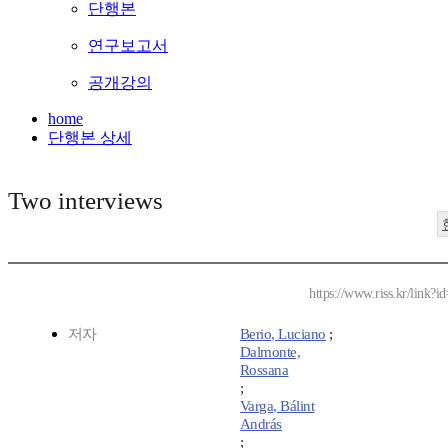
단행본
연구보고서
공개강의
home
단행본 상세
Two interviews
https://www.riss.kr/link
저자
Berio, Luciano
;
Dalmonte,
Rossana
;
Varga, Bálint
András
;