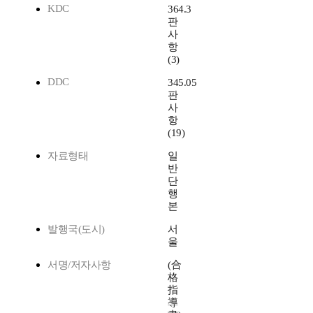
KDC
364.3
판
사
항
(3)
DDC
345.05
판
사
항
(19)
자료형태
일
반
단
행
본
발행국(도시)
서
울
서명/저자사항
(合
格
指
導