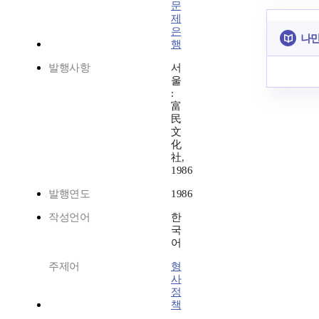
문
제
은
나만
행
발행사항
서
울
:
富
民
文
化
社,
1986
발행연도
1986
작성언어
한
국
어
주제어
형
사
정
책