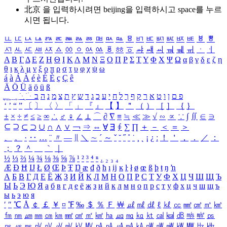
北京 을 입력하시려면
beijing
을 입력하시고 space를 누르
시면 됩니다.
ㅥ
ㅦ
ㅧ
ㅨ
ㅩ
ㅪ
ㅫ
ㅬ
ㅭ
ㅮ
ㅯ
ㅰ
ㅱ
ㅲ
ㅳ
ㅴ
ㅵ
ㅶ
ㅷ
ㅸ
ㅹ
ㅺ
ㅻ
ㅼ
ㅽ
ㅾ
ㅿ
ㆀ
ㆁ
ㆂ
ㆃ
ㆄ
ㆅ
ㆆ
ㆇ
ㆈ
ㆉ
ㆊ
ㆋ
ㆌ
ㆍ
ㆎ
Α
Β
Γ
Δ
Ε
Ζ
Η
Θ
Ι
Κ
Λ
Μ
Ν
Ξ
Ο
Π
Ρ
Σ
Τ
Υ
Φ
Χ
Ψ
Ω
α
β
γ
δ
ε
ζ
η
θ
ι
κ
λ
μ
ν
ξ
ο
π
ρ
σ
τ
υ
φ
χ
ψ
ω
á
à
Á
À
é
è
É
È
ç
Ç
ê
Ä
Ö
Ü
ä
ö
ü
ß
ְ
ֳ
ֲ
ֱ
ָ
ַ
ֵ
ֶ
ִ
ֹ
ּ
ֻ
ׂ
ׁ
ּ
ב
ה
נ
מ
צ
ת
ץ
ש
ד
ג
כ
ע
י
ח
ל
ך
ף
ק
ר
א
ט
ו
ן
ם
פ
‘
’
“
”
〔
〕
〈
〉
「
」
『
』
【
】
＂
（
）
［
］
｛
｝
±
×
÷
≠
≤
≥
∞
∴
♂
♀
∠
⊥
⌒
∂
∇
≡
≒
≪
≫
√
∽
∝
∵
∫
∬
∈
∋
⊆
⊇
⊂
⊃
∪
∩
∧
∨
￢
⇒
⇔
∀
∃
∮
∑
∏
＋
－
＜
＝
＞
、
。
·
‥
…
¨
〃
―
∥
＼
∼
´
～
ˇ
˘
˝
˚
˙
¸
˛
¡
¿
ː
！
＇
，
．
／
：
；
？
＾
＿
｀
｜
½
⅓
⅔
¼
¾
⅛
⅜
⅝
⅞
¹
²
³
⁴
ⁿ
₁
₂
₃
₄
Æ
Ð
Ħ
Ĳ
Ł
Ø
Œ
Þ
Ŧ
Ŋ
æ
đ
ð
ħ
ı
ĳ
ĸ
ŀ
ł
ø
œ
ß
þ
ŧ
ŋ
ŉ
А
Б
В
Г
Д
Е
Ё
Ж
З
И
Й
К
Л
М
Н
О
П
Р
С
Т
У
Ф
Х
Ц
Ч
Ш
Щ
Ъ
Ы
Ь
Э
Ю
Я
а
б
в
г
д
е
ё
ж
з
и
й
к
л
м
н
о
п
р
с
т
у
ф
х
ц
ч
ш
щ
ъ
ы
ь
э
ю
я
′
″
℃
Å
￠
￡
￥
¤
℉
‰
＄
％
Ｆ
￦
㎕
㎖
㎗
ℓ
㎘
㏄
㎣
㎤
㎥
㎦
㎙
㎚
㎛
㎜
㎝
㎞
㎟
㎠
㎡
㎢
㏊
㎍
㎎
㎏
㏏
㎈
㎉
㏈
㎧
㎨
㎰
㎱
㎲
㎳
㎴
㎵
㎶
㎷
㎸
㎹
㎀
㎁
㎂
㎃
㎄
㎺
㎻
㎽
㎾
㎿
㎐
㎑