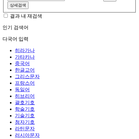
상세검색
결과 내 재검색
인기 검색어
다국어 입력
히라가나
가타카나
중국어
한글고어
그리스문자
프랑스어
독일어
히브리어
괄호기호
학술기호
기술기호
첨자기호
라틴문자
러시아문자