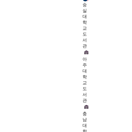
숭
실
대
학
교
도
서
관
아
주
대
학
교
도
서
관
충
남
대
학