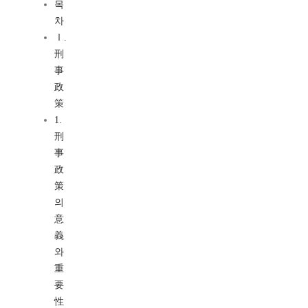
목
차
Ⅰ.
刑
事
政
策
1.
刑
事
政
策
의
意
義
와
重
要
性