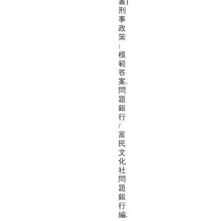
書)
刑
事
政
策
:
模
範
答
案.
問
題
銀
行
/
富
民
文
化
社
問
題
銀
行
編.