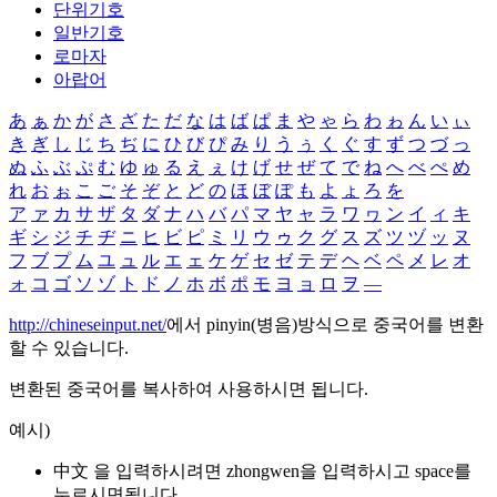
단위기호
일반기호
로마자
아랍어
あ
ぁ
か
が
さ
ざ
た
だ
な
は
ば
ぱ
ま
や
ゃ
ら
わ
ゎ
ん
い
ぃ
き
ぎ
し
じ
ち
ぢ
に
ひ
び
ぴ
み
り
う
ぅ
く
ぐ
す
ず
つ
づ
っ
ぬ
ふ
ぶ
ぷ
む
ゆ
ゅ
る
え
ぇ
け
げ
せ
ぜ
て
で
ね
へ
べ
ぺ
め
れ
お
ぉ
こ
ご
そ
ぞ
と
ど
の
ほ
ぼ
ぽ
も
よ
ょ
ろ
を
ア
ァ
カ
サ
ザ
タ
ダ
ナ
ハ
バ
パ
マ
ヤ
ャ
ラ
ワ
ヮ
ン
イ
ィ
キ
ギ
シ
ジ
チ
ヂ
ニ
ヒ
ビ
ピ
ミ
リ
ウ
ゥ
ク
グ
ス
ズ
ツ
ヅ
ッ
ヌ
フ
ブ
プ
ム
ユ
ュ
ル
エ
ェ
ケ
ゲ
セ
ゼ
テ
デ
ヘ
ベ
ペ
メ
レ
オ
ォ
コ
ゴ
ソ
ゾ
ト
ド
ノ
ホ
ボ
ポ
モ
ヨ
ョ
ロ
ヲ
―
http://chineseinput.net/
에서 pinyin(병음)방식으로 중국어를 변환
할 수 있습니다.
변환된 중국어를 복사하여 사용하시면 됩니다.
예시)
中文 을 입력하시려면
zhongwen
을 입력하시고 space를
누르시면됩니다.