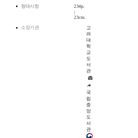
형태사항
234p.
;
23cm.
소장기관
고
려
대
학
교
도
서
관
국
립
중
앙
도
서
관