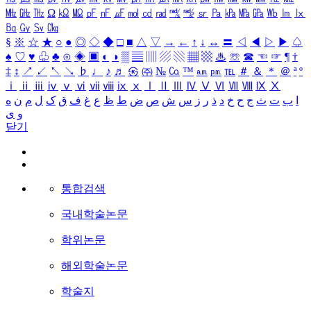
㎒
㎓
㎔
Ω
㏀
㏁
㎊
㎋
㎌
㏖
㏅
㎭
㎮
㎯
㏛
㎩
㎪
㎫
㎬
㏝
㏐
㏓
㏃
㏉
㏜
㏆
§
※
☆
★
○
●
◎
◇
◆
□
■
△
▽
→
←
↑
↓
↔
〓
◁
◀
▷
▶
♤
♠
♡
♥
♧
♣
⊙
◈
▣
◐
◑
▒
▤
▥
▨
▧
▦
▩
♨
☏
☎
☜
☞
¶
†
‡
↕
↗
↙
↖
↘
♭
♩
♪
♬
㉿
㈜
№
㏇
™
㏂
㏘
℡
＃
＆
＊
＠
ª
º
ⅰ
ⅱ
ⅲ
ⅳ
ⅴ
ⅵ
ⅶ
ⅷ
ⅸ
ⅹ
Ⅰ
Ⅱ
Ⅲ
Ⅳ
Ⅴ
Ⅵ
Ⅶ
Ⅷ
Ⅸ
Ⅹ
ا
ب
ت
ث
ج
ح
خ
د
ذ
ر
ز
س
ش
ص
ض
ط
ظ
ع
غ
ف
ق
ک
ل
م
ن
ه
و
ی
닫기
통합검색
국내학술논문
학위논문
해외학술논문
학술지