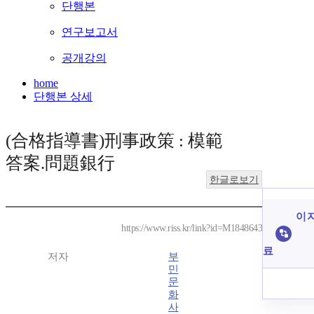
단행본
연구보고서
공개강의
home
단행본 상세
(合格指導書)刑事政策 : 模範
答案.問題銀行
한글로보기
이 
https://www.riss.kr/link?id=M1848643
료
저자
부
민
문
화
사