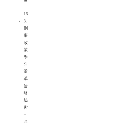
=
16
3.
刑
事
政
策
學
의
沿
革
을
略
述
함
=
21