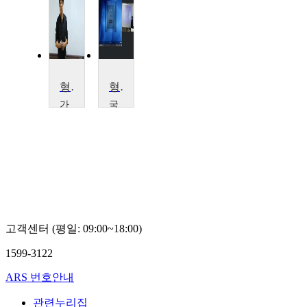
형사정책
형사정책
가
국
천
민
대
대
학
학
교
교
이
윤
근
동
우
호
고객센터 (평일: 09:00~18:00)
1599-3122
ARS 번호안내
관련누리집