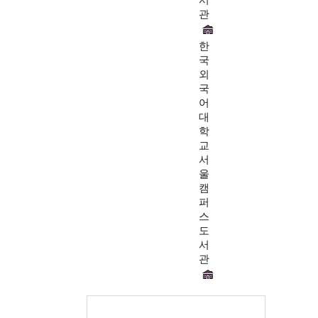
관
한
국
외
국
어
대
학
교
서
울
캠
퍼
스
도
서
관