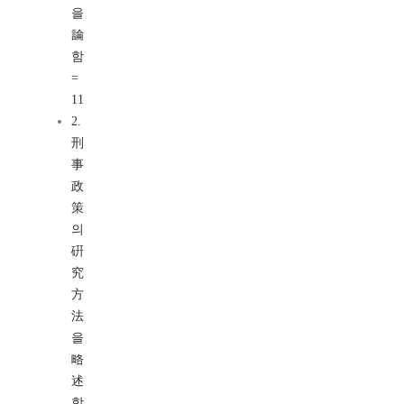
을
論
함
=
11
2.
刑
事
政
策
의
硏
究
方
法
을
略
述
함