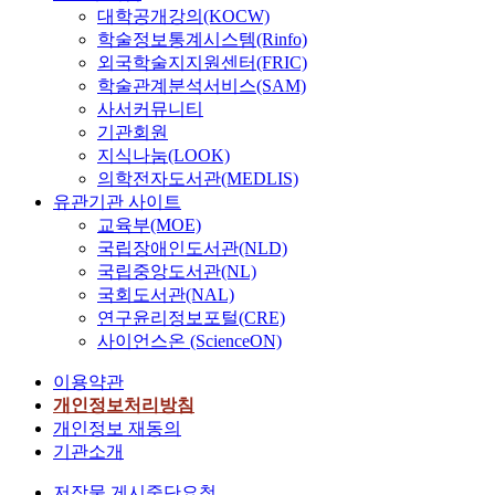
대학공개강의(KOCW)
학술정보통계시스템(Rinfo)
외국학술지지원센터(FRIC)
학술관계분석서비스(SAM)
사서커뮤니티
기관회원
지식나눔(LOOK)
의학전자도서관(MEDLIS)
유관기관 사이트
교육부(MOE)
국립장애인도서관(NLD)
국립중앙도서관(NL)
국회도서관(NAL)
연구윤리정보포털(CRE)
사이언스온 (ScienceON)
이용약관
개인정보처리방침
개인정보 재동의
기관소개
저작물 게시중단요청