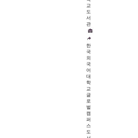
교
도
서
관
한
국
외
국
어
대
학
교
글
로
벌
캠
퍼
스
도
서