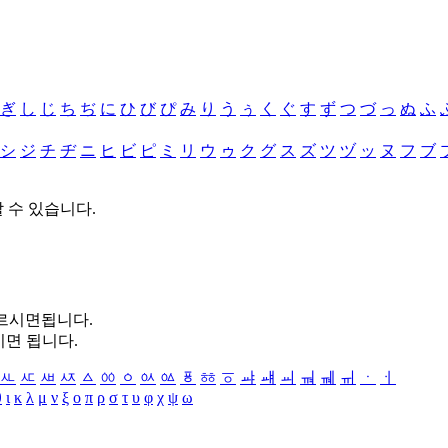
ぎ
し
じ
ち
ぢ
に
ひ
び
ぴ
み
り
う
ぅ
く
ぐ
す
ず
つ
づ
っ
ぬ
ふ
シ
ジ
チ
ヂ
ニ
ヒ
ビ
ピ
ミ
リ
ウ
ゥ
ク
グ
ス
ズ
ツ
ヅ
ッ
ヌ
フ
ブ
할 수 있습니다.
누르시면됩니다.
시면 됩니다.
ㅻ
ㅼ
ㅽ
ㅾ
ㅿ
ㆀ
ㆁ
ㆂ
ㆃ
ㆄ
ㆅ
ㆆ
ㆇ
ㆈ
ㆉ
ㆊ
ㆋ
ㆌ
ㆍ
ㆎ
θ
ι
κ
λ
μ
ν
ξ
ο
π
ρ
σ
τ
υ
φ
χ
ψ
ω