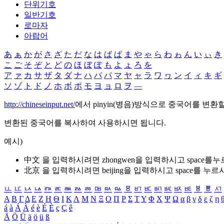
단위기호
일반기호
로마자
아랍어
あ
ぁ
か
が
さ
ざ
た
だ
な
は
ば
ぱ
ま
や
ゃ
ら
わ
ゎ
ん
い
ぃ
き
こ
ご
そ
ぞ
と
ど
の
ほ
ぼ
ぽ
も
よ
ょ
ろ
を
ア
ァ
カ
サ
ザ
タ
ダ
ナ
ハ
バ
パ
マ
ヤ
ャ
ラ
ワ
ヮ
ン
イ
ィ
キ
ギ
ソ
ゾ
ト
ド
ノ
ホ
ボ
ポ
モ
ヨ
ョ
ロ
ヲ
―
http://chineseinput.net/
에서 pinyin(병음)방식으로 중국어를 변환
변환된 중국어를 복사하여 사용하시면 됩니다.
예시)
中文 을 입력하시려면
zhongwen
을 입력하시고 space를
北京 을 입력하시려면
beijing
을 입력하시고 space를 누르
ㅥ
ㅦ
ㅧ
ㅨ
ㅩ
ㅪ
ㅫ
ㅬ
ㅭ
ㅮ
ㅯ
ㅰ
ㅱ
ㅲ
ㅳ
ㅴ
ㅵ
ㅶ
ㅷ
ㅸ
ㅹ
ㅺ
Α
Β
Γ
Δ
Ε
Ζ
Η
Θ
Ι
Κ
Λ
Μ
Ν
Ξ
Ο
Π
Ρ
Σ
Τ
Υ
Φ
Χ
Ψ
Ω
α
β
γ
δ
ε
ζ
η
á
à
Á
À
é
è
É
È
ç
Ç
ê
Ä
Ö
Ü
ä
ö
ü
ß