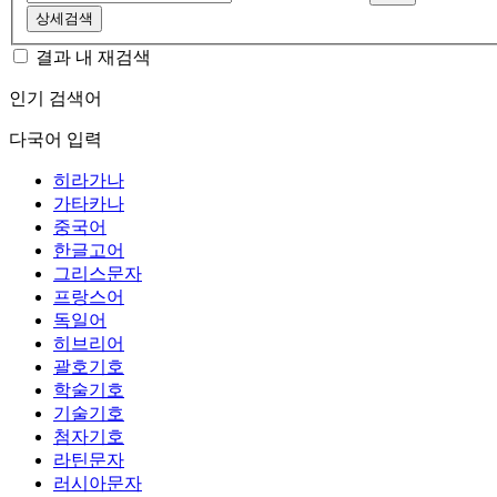
상세검색
결과 내 재검색
인기 검색어
다국어 입력
히라가나
가타카나
중국어
한글고어
그리스문자
프랑스어
독일어
히브리어
괄호기호
학술기호
기술기호
첨자기호
라틴문자
러시아문자