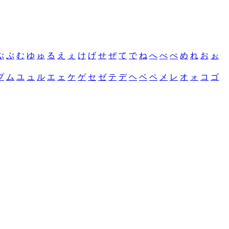
ぶ
ぷ
む
ゆ
ゅ
る
え
ぇ
け
げ
せ
ぜ
て
で
ね
へ
べ
ぺ
め
れ
お
ぉ
プ
ム
ユ
ュ
ル
エ
ェ
ケ
ゲ
セ
ゼ
テ
デ
ヘ
ベ
ペ
メ
レ
オ
ォ
コ
ゴ