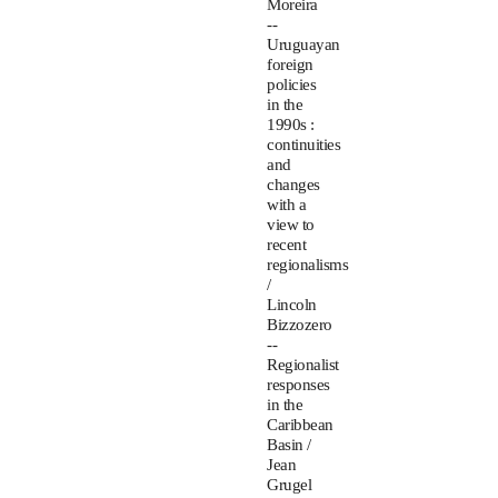
Moreira
--
Uruguayan
foreign
policies
in the
1990s :
continuities
and
changes
with a
view to
recent
regionalisms
/
Lincoln
Bizzozero
--
Regionalist
responses
in the
Caribbean
Basin /
Jean
Grugel