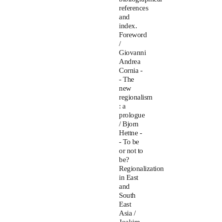
references
and
index.
Foreword
/
Giovanni
Andrea
Cornia -
- The
new
regionalism
: a
prologue
/ Bjorn
Hettne -
- To be
or not to
be?
Regionalization
in East
and
South
East
Asia /