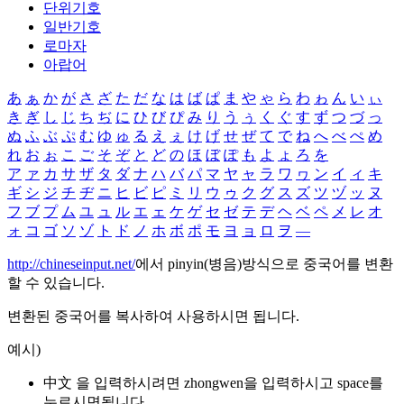
단위기호
일반기호
로마자
아랍어
あ
ぁ
か
が
さ
ざ
た
だ
な
は
ば
ぱ
ま
や
ゃ
ら
わ
ゎ
ん
い
ぃ
き
ぎ
し
じ
ち
ぢ
に
ひ
び
ぴ
み
り
う
ぅ
く
ぐ
す
ず
つ
づ
っ
ぬ
ふ
ぶ
ぷ
む
ゆ
ゅ
る
え
ぇ
け
げ
せ
ぜ
て
で
ね
へ
べ
ぺ
め
れ
お
ぉ
こ
ご
そ
ぞ
と
ど
の
ほ
ぼ
ぽ
も
よ
ょ
ろ
を
ア
ァ
カ
サ
ザ
タ
ダ
ナ
ハ
バ
パ
マ
ヤ
ャ
ラ
ワ
ヮ
ン
イ
ィ
キ
ギ
シ
ジ
チ
ヂ
ニ
ヒ
ビ
ピ
ミ
リ
ウ
ゥ
ク
グ
ス
ズ
ツ
ヅ
ッ
ヌ
フ
ブ
プ
ム
ユ
ュ
ル
エ
ェ
ケ
ゲ
セ
ゼ
テ
デ
ヘ
ベ
ペ
メ
レ
オ
ォ
コ
ゴ
ソ
ゾ
ト
ド
ノ
ホ
ボ
ポ
モ
ヨ
ョ
ロ
ヲ
―
http://chineseinput.net/
에서 pinyin(병음)방식으로 중국어를 변환
할 수 있습니다.
변환된 중국어를 복사하여 사용하시면 됩니다.
예시)
中文 을 입력하시려면
zhongwen
을 입력하시고 space를
누르시면됩니다.