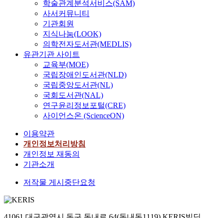
학술관계분석서비스(SAM)
사서커뮤니티
기관회원
지식나눔(LOOK)
의학전자도서관(MEDLIS)
유관기관 사이트
교육부(MOE)
국립장애인도서관(NLD)
국립중앙도서관(NL)
국회도서관(NAL)
연구윤리정보포털(CRE)
사이언스온 (ScienceON)
이용약관
개인정보처리방침
개인정보 재동의
기관소개
저작물 게시중단요청
41061 대구광역시 동구 동내로 64(동내동1119) KERIS빌딩