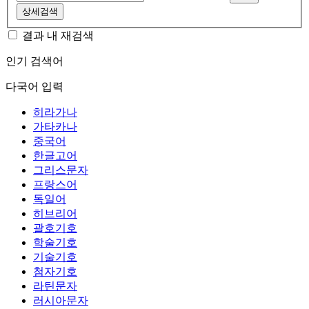
상세검색
결과 내 재검색
인기 검색어
다국어 입력
히라가나
가타카나
중국어
한글고어
그리스문자
프랑스어
독일어
히브리어
괄호기호
학술기호
기술기호
첨자기호
라틴문자
러시아문자