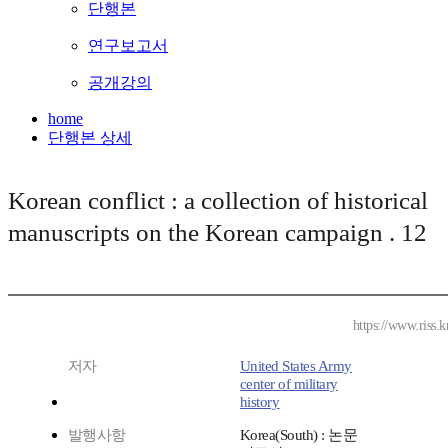
단행본
연구보고서
공개강의
home
단행본 상세
Korean conflict : a collection of historical
manuscripts on the Korean campaign . 12
https://www.riss.
저자
United States Army
center of military
history
발행사항
Korea(South) : 논문