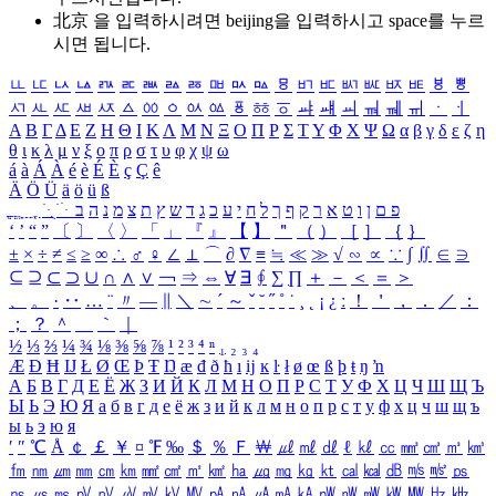
北京 을 입력하시려면
beijing
을 입력하시고 space를 누르
시면 됩니다.
ㅥ
ㅦ
ㅧ
ㅨ
ㅩ
ㅪ
ㅫ
ㅬ
ㅭ
ㅮ
ㅯ
ㅰ
ㅱ
ㅲ
ㅳ
ㅴ
ㅵ
ㅶ
ㅷ
ㅸ
ㅹ
ㅺ
ㅻ
ㅼ
ㅽ
ㅾ
ㅿ
ㆀ
ㆁ
ㆂ
ㆃ
ㆄ
ㆅ
ㆆ
ㆇ
ㆈ
ㆉ
ㆊ
ㆋ
ㆌ
ㆍ
ㆎ
Α
Β
Γ
Δ
Ε
Ζ
Η
Θ
Ι
Κ
Λ
Μ
Ν
Ξ
Ο
Π
Ρ
Σ
Τ
Υ
Φ
Χ
Ψ
Ω
α
β
γ
δ
ε
ζ
η
θ
ι
κ
λ
μ
ν
ξ
ο
π
ρ
σ
τ
υ
φ
χ
ψ
ω
á
à
Á
À
é
è
É
È
ç
Ç
ê
Ä
Ö
Ü
ä
ö
ü
ß
ְ
ֳ
ֲ
ֱ
ָ
ַ
ֵ
ֶ
ִ
ֹ
ּ
ֻ
ׂ
ׁ
ּ
ב
ה
נ
מ
צ
ת
ץ
ש
ד
ג
כ
ע
י
ח
ל
ך
ף
ק
ר
א
ט
ו
ן
ם
פ
‘
’
“
”
〔
〕
〈
〉
「
」
『
』
【
】
＂
（
）
［
］
｛
｝
±
×
÷
≠
≤
≥
∞
∴
♂
♀
∠
⊥
⌒
∂
∇
≡
≒
≪
≫
√
∽
∝
∵
∫
∬
∈
∋
⊆
⊇
⊂
⊃
∪
∩
∧
∨
￢
⇒
⇔
∀
∃
∮
∑
∏
＋
－
＜
＝
＞
、
。
·
‥
…
¨
〃
―
∥
＼
∼
´
～
ˇ
˘
˝
˚
˙
¸
˛
¡
¿
ː
！
＇
，
．
／
：
；
？
＾
＿
｀
｜
½
⅓
⅔
¼
¾
⅛
⅜
⅝
⅞
¹
²
³
⁴
ⁿ
₁
₂
₃
₄
Æ
Ð
Ħ
Ĳ
Ł
Ø
Œ
Þ
Ŧ
Ŋ
æ
đ
ð
ħ
ı
ĳ
ĸ
ŀ
ł
ø
œ
ß
þ
ŧ
ŋ
ŉ
А
Б
В
Г
Д
Е
Ё
Ж
З
И
Й
К
Л
М
Н
О
П
Р
С
Т
У
Ф
Х
Ц
Ч
Ш
Щ
Ъ
Ы
Ь
Э
Ю
Я
а
б
в
г
д
е
ё
ж
з
и
й
к
л
м
н
о
п
р
с
т
у
ф
х
ц
ч
ш
щ
ъ
ы
ь
э
ю
я
′
″
℃
Å
￠
￡
￥
¤
℉
‰
＄
％
Ｆ
￦
㎕
㎖
㎗
ℓ
㎘
㏄
㎣
㎤
㎥
㎦
㎙
㎚
㎛
㎜
㎝
㎞
㎟
㎠
㎡
㎢
㏊
㎍
㎎
㎏
㏏
㎈
㎉
㏈
㎧
㎨
㎰
㎱
㎲
㎳
㎴
㎵
㎶
㎷
㎸
㎹
㎀
㎁
㎂
㎃
㎄
㎺
㎻
㎽
㎾
㎿
㎐
㎑