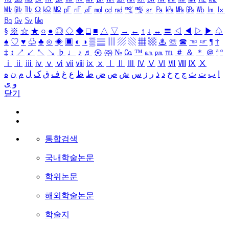
㎒
㎓
㎔
Ω
㏀
㏁
㎊
㎋
㎌
㏖
㏅
㎭
㎮
㎯
㏛
㎩
㎪
㎫
㎬
㏝
㏐
㏓
㏃
㏉
㏜
㏆
§
※
☆
★
○
●
◎
◇
◆
□
■
△
▽
→
←
↑
↓
↔
〓
◁
◀
▷
▶
♤
♠
♡
♥
♧
♣
⊙
◈
▣
◐
◑
▒
▤
▥
▨
▧
▦
▩
♨
☏
☎
☜
☞
¶
†
‡
↕
↗
↙
↖
↘
♭
♩
♪
♬
㉿
㈜
№
㏇
™
㏂
㏘
℡
＃
＆
＊
＠
ª
º
ⅰ
ⅱ
ⅲ
ⅳ
ⅴ
ⅵ
ⅶ
ⅷ
ⅸ
ⅹ
Ⅰ
Ⅱ
Ⅲ
Ⅳ
Ⅴ
Ⅵ
Ⅶ
Ⅷ
Ⅸ
Ⅹ
ا
ب
ت
ث
ج
ح
خ
د
ذ
ر
ز
س
ش
ص
ض
ط
ظ
ع
غ
ف
ق
ک
ل
م
ن
ه
و
ی
닫기
통합검색
국내학술논문
학위논문
해외학술논문
학술지