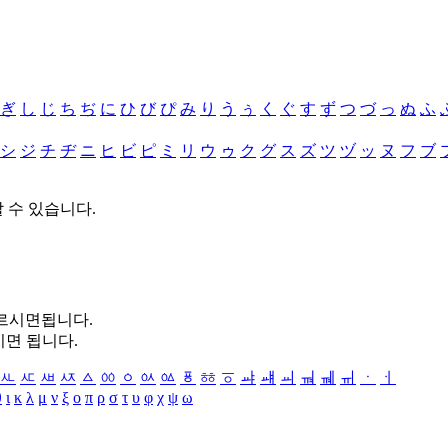
ぎ
し
じ
ち
ぢ
に
ひ
び
ぴ
み
り
う
ぅ
く
ぐ
す
ず
つ
づ
っ
ぬ
ふ
シ
ジ
チ
ヂ
ニ
ヒ
ビ
ピ
ミ
リ
ウ
ゥ
ク
グ
ス
ズ
ツ
ヅ
ッ
ヌ
フ
ブ
할 수 있습니다.
누르시면됩니다.
시면 됩니다.
ㅻ
ㅼ
ㅽ
ㅾ
ㅿ
ㆀ
ㆁ
ㆂ
ㆃ
ㆄ
ㆅ
ㆆ
ㆇ
ㆈ
ㆉ
ㆊ
ㆋ
ㆌ
ㆍ
ㆎ
θ
ι
κ
λ
μ
ν
ξ
ο
π
ρ
σ
τ
υ
φ
χ
ψ
ω