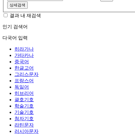
상세검색
결과 내 재검색
인기 검색어
다국어 입력
히라가나
가타카나
중국어
한글고어
그리스문자
프랑스어
독일어
히브리어
괄호기호
학술기호
기술기호
첨자기호
라틴문자
러시아문자