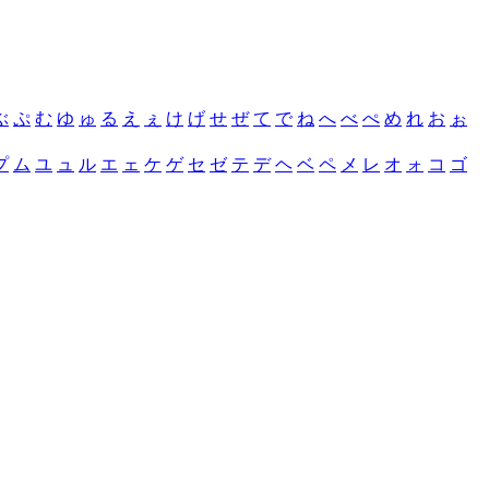
ぶ
ぷ
む
ゆ
ゅ
る
え
ぇ
け
げ
せ
ぜ
て
で
ね
へ
べ
ぺ
め
れ
お
ぉ
プ
ム
ユ
ュ
ル
エ
ェ
ケ
ゲ
セ
ゼ
テ
デ
ヘ
ベ
ペ
メ
レ
オ
ォ
コ
ゴ