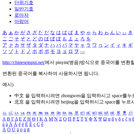
단위기호
일반기호
로마자
아랍어
あ
ぁ
か
が
さ
ざ
た
だ
な
は
ば
ぱ
ま
や
ゃ
ら
わ
ゎ
ん
い
ぃ
き
こ
ご
そ
ぞ
と
ど
の
ほ
ぼ
ぽ
も
よ
ょ
ろ
を
ア
ァ
カ
サ
ザ
タ
ダ
ナ
ハ
バ
パ
マ
ヤ
ャ
ラ
ワ
ヮ
ン
イ
ィ
キ
ギ
ソ
ゾ
ト
ド
ノ
ホ
ボ
ポ
モ
ヨ
ョ
ロ
ヲ
―
http://chineseinput.net/
에서 pinyin(병음)방식으로 중국어를 변환
변환된 중국어를 복사하여 사용하시면 됩니다.
예시)
中文 을 입력하시려면
zhongwen
을 입력하시고 space를
北京 을 입력하시려면
beijing
을 입력하시고 space를 누르
ㅥ
ㅦ
ㅧ
ㅨ
ㅩ
ㅪ
ㅫ
ㅬ
ㅭ
ㅮ
ㅯ
ㅰ
ㅱ
ㅲ
ㅳ
ㅴ
ㅵ
ㅶ
ㅷ
ㅸ
ㅹ
ㅺ
Α
Β
Γ
Δ
Ε
Ζ
Η
Θ
Ι
Κ
Λ
Μ
Ν
Ξ
Ο
Π
Ρ
Σ
Τ
Υ
Φ
Χ
Ψ
Ω
α
β
γ
δ
ε
ζ
η
á
à
Á
À
é
è
É
È
ç
Ç
ê
Ä
Ö
Ü
ä
ö
ü
ß