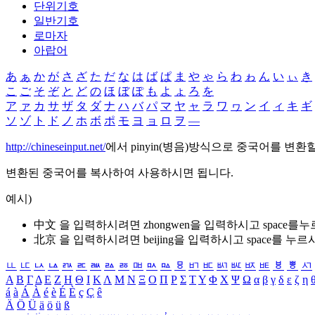
단위기호
일반기호
로마자
아랍어
あ
ぁ
か
が
さ
ざ
た
だ
な
は
ば
ぱ
ま
や
ゃ
ら
わ
ゎ
ん
い
ぃ
き
こ
ご
そ
ぞ
と
ど
の
ほ
ぼ
ぽ
も
よ
ょ
ろ
を
ア
ァ
カ
サ
ザ
タ
ダ
ナ
ハ
バ
パ
マ
ヤ
ャ
ラ
ワ
ヮ
ン
イ
ィ
キ
ギ
ソ
ゾ
ト
ド
ノ
ホ
ボ
ポ
モ
ヨ
ョ
ロ
ヲ
―
http://chineseinput.net/
에서 pinyin(병음)방식으로 중국어를 변환
변환된 중국어를 복사하여 사용하시면 됩니다.
예시)
中文 을 입력하시려면
zhongwen
을 입력하시고 space를
北京 을 입력하시려면
beijing
을 입력하시고 space를 누르
ㅥ
ㅦ
ㅧ
ㅨ
ㅩ
ㅪ
ㅫ
ㅬ
ㅭ
ㅮ
ㅯ
ㅰ
ㅱ
ㅲ
ㅳ
ㅴ
ㅵ
ㅶ
ㅷ
ㅸ
ㅹ
ㅺ
Α
Β
Γ
Δ
Ε
Ζ
Η
Θ
Ι
Κ
Λ
Μ
Ν
Ξ
Ο
Π
Ρ
Σ
Τ
Υ
Φ
Χ
Ψ
Ω
α
β
γ
δ
ε
ζ
η
á
à
Á
À
é
è
É
È
ç
Ç
ê
Ä
Ö
Ü
ä
ö
ü
ß