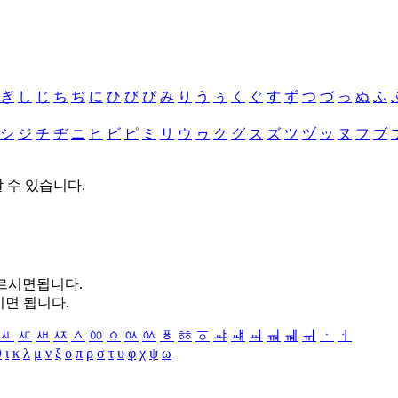
ぎ
し
じ
ち
ぢ
に
ひ
び
ぴ
み
り
う
ぅ
く
ぐ
す
ず
つ
づ
っ
ぬ
ふ
シ
ジ
チ
ヂ
ニ
ヒ
ビ
ピ
ミ
リ
ウ
ゥ
ク
グ
ス
ズ
ツ
ヅ
ッ
ヌ
フ
ブ
할 수 있습니다.
누르시면됩니다.
시면 됩니다.
ㅻ
ㅼ
ㅽ
ㅾ
ㅿ
ㆀ
ㆁ
ㆂ
ㆃ
ㆄ
ㆅ
ㆆ
ㆇ
ㆈ
ㆉ
ㆊ
ㆋ
ㆌ
ㆍ
ㆎ
θ
ι
κ
λ
μ
ν
ξ
ο
π
ρ
σ
τ
υ
φ
χ
ψ
ω