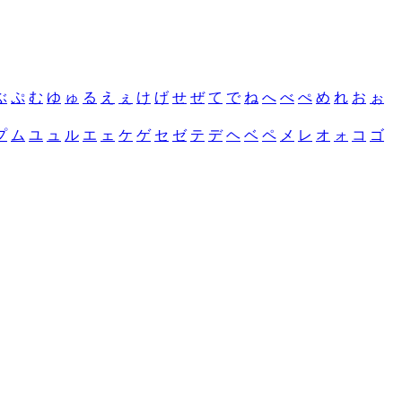
ぶ
ぷ
む
ゆ
ゅ
る
え
ぇ
け
げ
せ
ぜ
て
で
ね
へ
べ
ぺ
め
れ
お
ぉ
プ
ム
ユ
ュ
ル
エ
ェ
ケ
ゲ
セ
ゼ
テ
デ
ヘ
ベ
ペ
メ
レ
オ
ォ
コ
ゴ