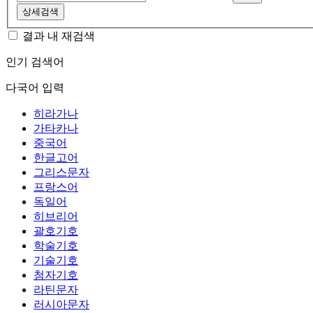
상세검색
결과 내 재검색
인기 검색어
다국어 입력
히라가나
가타카나
중국어
한글고어
그리스문자
프랑스어
독일어
히브리어
괄호기호
학술기호
기술기호
첨자기호
라틴문자
러시아문자