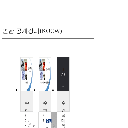
연관 공개강의(KOCW)
수사론 II
수사론 I
수사증거론
한
한
건
림
림
국
대
대
대
학
학
학