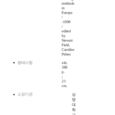
methods
in
Europe
/
-1998
/
edited
by
Stewart
Field,
Caroline
Pelser.
형태사항
xiii,
388
p.
;
23
cm.
소장기관
상
명
대
학