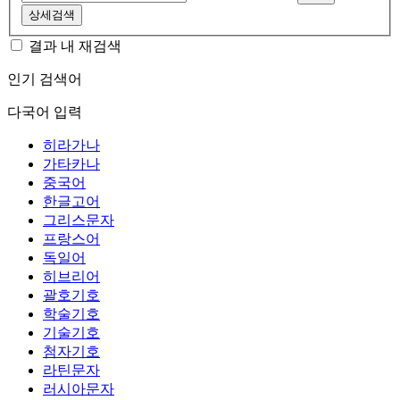
상세검색
결과 내 재검색
인기 검색어
다국어 입력
히라가나
가타카나
중국어
한글고어
그리스문자
프랑스어
독일어
히브리어
괄호기호
학술기호
기술기호
첨자기호
라틴문자
러시아문자