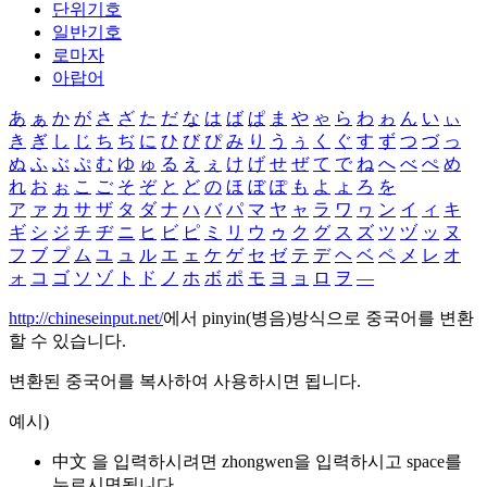
단위기호
일반기호
로마자
아랍어
あ
ぁ
か
が
さ
ざ
た
だ
な
は
ば
ぱ
ま
や
ゃ
ら
わ
ゎ
ん
い
ぃ
き
ぎ
し
じ
ち
ぢ
に
ひ
び
ぴ
み
り
う
ぅ
く
ぐ
す
ず
つ
づ
っ
ぬ
ふ
ぶ
ぷ
む
ゆ
ゅ
る
え
ぇ
け
げ
せ
ぜ
て
で
ね
へ
べ
ぺ
め
れ
お
ぉ
こ
ご
そ
ぞ
と
ど
の
ほ
ぼ
ぽ
も
よ
ょ
ろ
を
ア
ァ
カ
サ
ザ
タ
ダ
ナ
ハ
バ
パ
マ
ヤ
ャ
ラ
ワ
ヮ
ン
イ
ィ
キ
ギ
シ
ジ
チ
ヂ
ニ
ヒ
ビ
ピ
ミ
リ
ウ
ゥ
ク
グ
ス
ズ
ツ
ヅ
ッ
ヌ
フ
ブ
プ
ム
ユ
ュ
ル
エ
ェ
ケ
ゲ
セ
ゼ
テ
デ
ヘ
ベ
ペ
メ
レ
オ
ォ
コ
ゴ
ソ
ゾ
ト
ド
ノ
ホ
ボ
ポ
モ
ヨ
ョ
ロ
ヲ
―
http://chineseinput.net/
에서 pinyin(병음)방식으로 중국어를 변환
할 수 있습니다.
변환된 중국어를 복사하여 사용하시면 됩니다.
예시)
中文 을 입력하시려면
zhongwen
을 입력하시고 space를
누르시면됩니다.