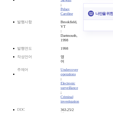
Stewart
;
Pelser,
나만을 위한
Caroline
발행사항
Brookfield,
VT
:
Dartmouth,
1998
발행연도
1998
작성언어
영
어
주제어
Undercover
operations
;
Electronic
surveillance
;
Criminal
investigation
DDC
363.25/2