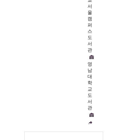
교
서
울
캠
퍼
스
도
서
관
영
남
대
학
교
도
서
관