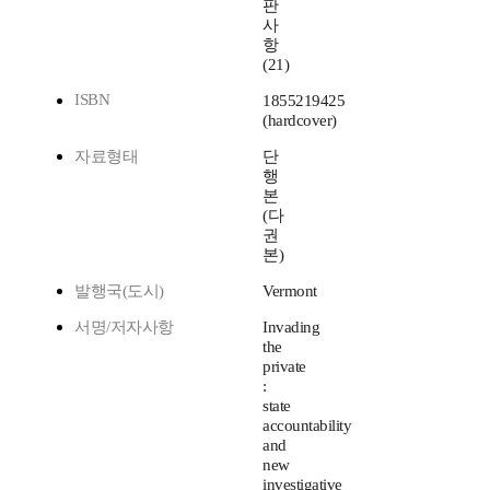
판
사
항
(21)
ISBN
1855219425
(hardcover)
자료형태
단
행
본
(다
권
본)
발행국(도시)
Vermont
서명/저자사항
Invading
the
private
:
state
accountability
and
new
investigative