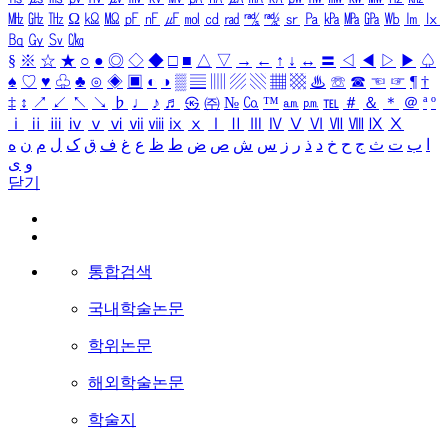
㎒
㎓
㎔
Ω
㏀
㏁
㎊
㎋
㎌
㏖
㏅
㎭
㎮
㎯
㏛
㎩
㎪
㎫
㎬
㏝
㏐
㏓
㏃
㏉
㏜
㏆
§
※
☆
★
○
●
◎
◇
◆
□
■
△
▽
→
←
↑
↓
↔
〓
◁
◀
▷
▶
♤
♠
♡
♥
♧
♣
⊙
◈
▣
◐
◑
▒
▤
▥
▨
▧
▦
▩
♨
☏
☎
☜
☞
¶
†
‡
↕
↗
↙
↖
↘
♭
♩
♪
♬
㉿
㈜
№
㏇
™
㏂
㏘
℡
＃
＆
＊
＠
ª
º
ⅰ
ⅱ
ⅲ
ⅳ
ⅴ
ⅵ
ⅶ
ⅷ
ⅸ
ⅹ
Ⅰ
Ⅱ
Ⅲ
Ⅳ
Ⅴ
Ⅵ
Ⅶ
Ⅷ
Ⅸ
Ⅹ
ا
ب
ت
ث
ج
ح
خ
د
ذ
ر
ز
س
ش
ص
ض
ط
ظ
ع
غ
ف
ق
ک
ل
م
ن
ه
و
ی
닫기
통합검색
국내학술논문
학위논문
해외학술논문
학술지