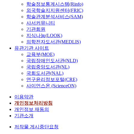
학술정보통계시스템(Rinfo)
외국학술지지원센터(FRIC)
학술관계분석서비스(SAM)
사서커뮤니티
기관회원
지식나눔(LOOK)
의학전자도서관(MEDLIS)
유관기관 사이트
교육부(MOE)
국립장애인도서관(NLD)
국립중앙도서관(NL)
국회도서관(NAL)
연구윤리정보포털(CRE)
사이언스온 (ScienceON)
이용약관
개인정보처리방침
개인정보 재동의
기관소개
저작물 게시중단요청