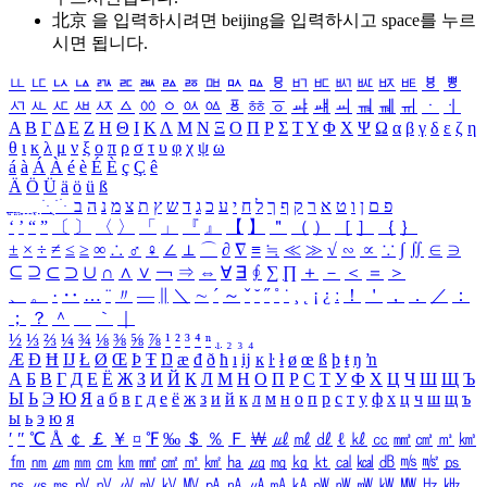
北京 을 입력하시려면
beijing
을 입력하시고 space를 누르
시면 됩니다.
ㅥ
ㅦ
ㅧ
ㅨ
ㅩ
ㅪ
ㅫ
ㅬ
ㅭ
ㅮ
ㅯ
ㅰ
ㅱ
ㅲ
ㅳ
ㅴ
ㅵ
ㅶ
ㅷ
ㅸ
ㅹ
ㅺ
ㅻ
ㅼ
ㅽ
ㅾ
ㅿ
ㆀ
ㆁ
ㆂ
ㆃ
ㆄ
ㆅ
ㆆ
ㆇ
ㆈ
ㆉ
ㆊ
ㆋ
ㆌ
ㆍ
ㆎ
Α
Β
Γ
Δ
Ε
Ζ
Η
Θ
Ι
Κ
Λ
Μ
Ν
Ξ
Ο
Π
Ρ
Σ
Τ
Υ
Φ
Χ
Ψ
Ω
α
β
γ
δ
ε
ζ
η
θ
ι
κ
λ
μ
ν
ξ
ο
π
ρ
σ
τ
υ
φ
χ
ψ
ω
á
à
Á
À
é
è
É
È
ç
Ç
ê
Ä
Ö
Ü
ä
ö
ü
ß
ְ
ֳ
ֲ
ֱ
ָ
ַ
ֵ
ֶ
ִ
ֹ
ּ
ֻ
ׂ
ׁ
ּ
ב
ה
נ
מ
צ
ת
ץ
ש
ד
ג
כ
ע
י
ח
ל
ך
ף
ק
ר
א
ט
ו
ן
ם
פ
‘
’
“
”
〔
〕
〈
〉
「
」
『
』
【
】
＂
（
）
［
］
｛
｝
±
×
÷
≠
≤
≥
∞
∴
♂
♀
∠
⊥
⌒
∂
∇
≡
≒
≪
≫
√
∽
∝
∵
∫
∬
∈
∋
⊆
⊇
⊂
⊃
∪
∩
∧
∨
￢
⇒
⇔
∀
∃
∮
∑
∏
＋
－
＜
＝
＞
、
。
·
‥
…
¨
〃
―
∥
＼
∼
´
～
ˇ
˘
˝
˚
˙
¸
˛
¡
¿
ː
！
＇
，
．
／
：
；
？
＾
＿
｀
｜
½
⅓
⅔
¼
¾
⅛
⅜
⅝
⅞
¹
²
³
⁴
ⁿ
₁
₂
₃
₄
Æ
Ð
Ħ
Ĳ
Ł
Ø
Œ
Þ
Ŧ
Ŋ
æ
đ
ð
ħ
ı
ĳ
ĸ
ŀ
ł
ø
œ
ß
þ
ŧ
ŋ
ŉ
А
Б
В
Г
Д
Е
Ё
Ж
З
И
Й
К
Л
М
Н
О
П
Р
С
Т
У
Ф
Х
Ц
Ч
Ш
Щ
Ъ
Ы
Ь
Э
Ю
Я
а
б
в
г
д
е
ё
ж
з
и
й
к
л
м
н
о
п
р
с
т
у
ф
х
ц
ч
ш
щ
ъ
ы
ь
э
ю
я
′
″
℃
Å
￠
￡
￥
¤
℉
‰
＄
％
Ｆ
￦
㎕
㎖
㎗
ℓ
㎘
㏄
㎣
㎤
㎥
㎦
㎙
㎚
㎛
㎜
㎝
㎞
㎟
㎠
㎡
㎢
㏊
㎍
㎎
㎏
㏏
㎈
㎉
㏈
㎧
㎨
㎰
㎱
㎲
㎳
㎴
㎵
㎶
㎷
㎸
㎹
㎀
㎁
㎂
㎃
㎄
㎺
㎻
㎽
㎾
㎿
㎐
㎑