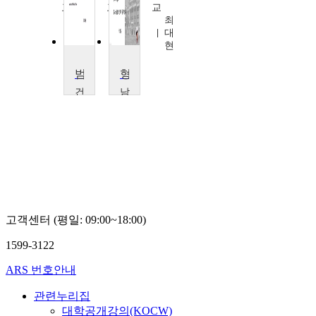
교
교
교
박
박
최
노
노
대
섭
섭
현
범죄수사론
형사소송법1
건
남
국
부
대
대
학
학
교
교
최
정
대
병
현
곤
고객센터 (평일: 09:00~18:00)
1599-3122
ARS 번호안내
관련누리집
대학공개강의(KOCW)