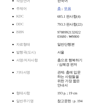
작성언어
한국어
주제어
춤
;
무용
KDC
685.1 판사항(4)
DDC
793.3 판사항(22)
ISBN
9788992132022
03680 : ₩9800
자료형태
일반단행본
발행국(도시)
서울
서명/저자사항
춤으로 행복하기
/ 심혜경 편저
기타서명
관제: 춤에 입문
하는 사람들을
위한 가장 짧은
안내서
형태사항
193 p. ; 19 cm
일반주기명
참고문헌 : p. 194