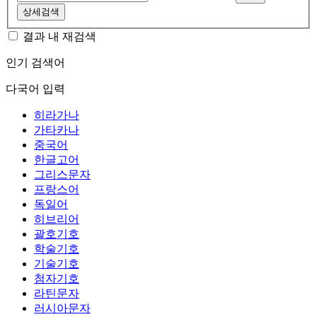
상세검색
결과 내 재검색
인기 검색어
다국어 입력
히라가나
가타카나
중국어
한글고어
그리스문자
프랑스어
독일어
히브리어
괄호기호
학술기호
기술기호
첨자기호
라틴문자
러시아문자