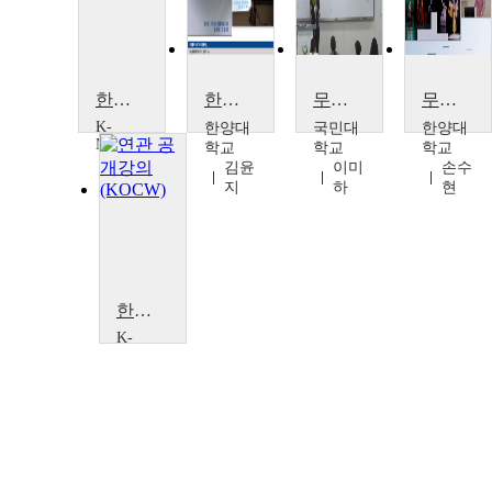
한국춤을 통한 한국문화 읽기Ⅰ(기원부터 K-POP까지)
한국춤의 역사
무용 영어
무용의 이해
K-
한양대
국민대
한양대
MOOC
학교
학교
학교
인하
김윤
이미
손수
대학
지
하
현
교 K
학술
확산
연구
소
양민
한국춤을 통한 한국문화 읽기Ⅰ(기원부터 K-POP까지)
아
K-
MOOC
인하
대학
교 K
학술
확산
연구