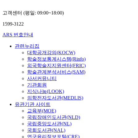
소
양민
아
고객센터 (평일: 09:00~18:00)
1599-3122
ARS 번호안내
관련누리집
대학공개강의(KOCW)
학술정보통계시스템(Rinfo)
외국학술지지원센터(FRIC)
학술관계분석서비스(SAM)
사서커뮤니티
기관회원
지식나눔(LOOK)
의학전자도서관(MEDLIS)
유관기관 사이트
교육부(MOE)
국립장애인도서관(NLD)
국립중앙도서관(NL)
국회도서관(NAL)
연구윤리정보포털(CRE)