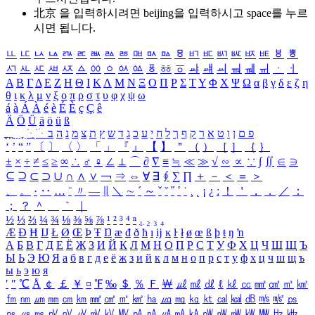
北京 을 입력하시려면
beijing
을 입력하시고 space를 누르
시면 됩니다.
ㅥ
ㅦ
ㅧ
ㅨ
ㅩ
ㅪ
ㅫ
ㅬ
ㅭ
ㅮ
ㅯ
ㅰ
ㅱ
ㅲ
ㅳ
ㅴ
ㅵ
ㅶ
ㅷ
ㅸ
ㅹ
ㅺ
ㅻ
ㅼ
ㅽ
ㅾ
ㅿ
ㆀ
ㆁ
ㆂ
ㆃ
ㆄ
ㆅ
ㆆ
ㆇ
ㆈ
ㆉ
ㆊ
ㆋ
ㆌ
ㆍ
ㆎ
Α
Β
Γ
Δ
Ε
Ζ
Η
Θ
Ι
Κ
Λ
Μ
Ν
Ξ
Ο
Π
Ρ
Σ
Τ
Υ
Φ
Χ
Ψ
Ω
α
β
γ
δ
ε
ζ
η
θ
ι
κ
λ
μ
ν
ξ
ο
π
ρ
σ
τ
υ
φ
χ
ψ
ω
á
à
Á
À
é
è
É
È
ç
Ç
ê
Ä
Ö
Ü
ä
ö
ü
ß
ְ
ֳ
ֲ
ֱ
ָ
ַ
ֵ
ֶ
ִ
ֹ
ּ
ֻ
ׂ
ׁ
ּ
ב
ה
נ
מ
צ
ת
ץ
ש
ד
ג
כ
ע
י
ח
ל
ך
ף
ק
ר
א
ט
ו
ן
ם
פ
‘
’
“
”
〔
〕
〈
〉
「
」
『
』
【
】
＂
（
）
［
］
｛
｝
±
×
÷
≠
≤
≥
∞
∴
♂
♀
∠
⊥
⌒
∂
∇
≡
≒
≪
≫
√
∽
∝
∵
∫
∬
∈
∋
⊆
⊇
⊂
⊃
∪
∩
∧
∨
￢
⇒
⇔
∀
∃
∮
∑
∏
＋
－
＜
＝
＞
、
。
·
‥
…
¨
〃
―
∥
＼
∼
´
～
ˇ
˘
˝
˚
˙
¸
˛
¡
¿
ː
！
＇
，
．
／
：
；
？
＾
＿
｀
｜
½
⅓
⅔
¼
¾
⅛
⅜
⅝
⅞
¹
²
³
⁴
ⁿ
₁
₂
₃
₄
Æ
Ð
Ħ
Ĳ
Ł
Ø
Œ
Þ
Ŧ
Ŋ
æ
đ
ð
ħ
ı
ĳ
ĸ
ŀ
ł
ø
œ
ß
þ
ŧ
ŋ
ŉ
А
Б
В
Г
Д
Е
Ё
Ж
З
И
Й
К
Л
М
Н
О
П
Р
С
Т
У
Ф
Х
Ц
Ч
Ш
Щ
Ъ
Ы
Ь
Э
Ю
Я
а
б
в
г
д
е
ё
ж
з
и
й
к
л
м
н
о
п
р
с
т
у
ф
х
ц
ч
ш
щ
ъ
ы
ь
э
ю
я
′
″
℃
Å
￠
￡
￥
¤
℉
‰
＄
％
Ｆ
￦
㎕
㎖
㎗
ℓ
㎘
㏄
㎣
㎤
㎥
㎦
㎙
㎚
㎛
㎜
㎝
㎞
㎟
㎠
㎡
㎢
㏊
㎍
㎎
㎏
㏏
㎈
㎉
㏈
㎧
㎨
㎰
㎱
㎲
㎳
㎴
㎵
㎶
㎷
㎸
㎹
㎀
㎁
㎂
㎃
㎄
㎺
㎻
㎽
㎾
㎿
㎐
㎑