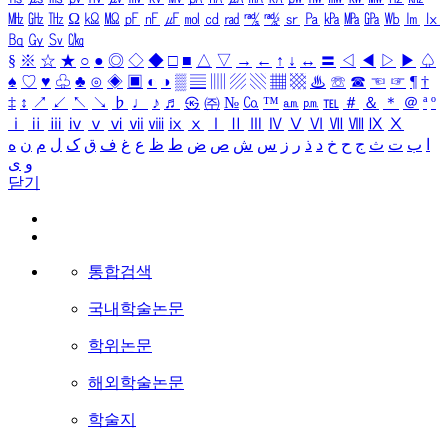
㎒
㎓
㎔
Ω
㏀
㏁
㎊
㎋
㎌
㏖
㏅
㎭
㎮
㎯
㏛
㎩
㎪
㎫
㎬
㏝
㏐
㏓
㏃
㏉
㏜
㏆
§
※
☆
★
○
●
◎
◇
◆
□
■
△
▽
→
←
↑
↓
↔
〓
◁
◀
▷
▶
♤
♠
♡
♥
♧
♣
⊙
◈
▣
◐
◑
▒
▤
▥
▨
▧
▦
▩
♨
☏
☎
☜
☞
¶
†
‡
↕
↗
↙
↖
↘
♭
♩
♪
♬
㉿
㈜
№
㏇
™
㏂
㏘
℡
＃
＆
＊
＠
ª
º
ⅰ
ⅱ
ⅲ
ⅳ
ⅴ
ⅵ
ⅶ
ⅷ
ⅸ
ⅹ
Ⅰ
Ⅱ
Ⅲ
Ⅳ
Ⅴ
Ⅵ
Ⅶ
Ⅷ
Ⅸ
Ⅹ
ا
ب
ت
ث
ج
ح
خ
د
ذ
ر
ز
س
ش
ص
ض
ط
ظ
ع
غ
ف
ق
ک
ل
م
ن
ه
و
ی
닫기
통합검색
국내학술논문
학위논문
해외학술논문
학술지