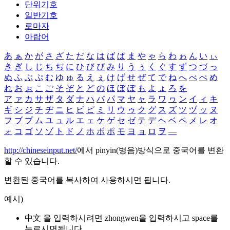
단위기호
일반기호
로마자
아랍어
あ
ぁ
か
が
さ
ざ
た
だ
な
は
ば
ぱ
ま
や
ゃ
ら
わ
ゎ
ん
い
ぃ
き
ぎ
し
じ
ち
ぢ
に
ひ
び
ぴ
み
り
う
ぅ
く
ぐ
す
ず
つ
づ
っ
ぬ
ふ
ぶ
ぷ
む
ゆ
ゅ
る
え
ぇ
け
げ
せ
ぜ
て
で
ね
へ
べ
ぺ
め
れ
お
ぉ
こ
ご
そ
ぞ
と
ど
の
ほ
ぼ
ぽ
も
よ
ょ
ろ
を
ア
ァ
カ
サ
ザ
タ
ダ
ナ
ハ
バ
パ
マ
ヤ
ャ
ラ
ワ
ヮ
ン
イ
ィ
キ
ギ
シ
ジ
チ
ヂ
ニ
ヒ
ビ
ピ
ミ
リ
ウ
ゥ
ク
グ
ス
ズ
ツ
ヅ
ッ
ヌ
フ
ブ
プ
ム
ユ
ュ
ル
エ
ェ
ケ
ゲ
セ
ゼ
テ
デ
ヘ
ベ
ペ
メ
レ
オ
ォ
コ
ゴ
ソ
ゾ
ト
ド
ノ
ホ
ボ
ポ
モ
ヨ
ョ
ロ
ヲ
―
http://chineseinput.net/
에서 pinyin(병음)방식으로 중국어를 변환
할 수 있습니다.
변환된 중국어를 복사하여 사용하시면 됩니다.
예시)
中文 을 입력하시려면
zhongwen
을 입력하시고 space를
누르시면됩니다.