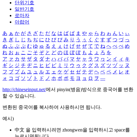
단위기호
일반기호
로마자
아랍어
あ
ぁ
か
が
さ
ざ
た
だ
な
は
ば
ぱ
ま
や
ゃ
ら
わ
ゎ
ん
い
ぃ
き
ぎ
し
じ
ち
ぢ
に
ひ
び
ぴ
み
り
う
ぅ
く
ぐ
す
ず
つ
づ
っ
ぬ
ふ
ぶ
ぷ
む
ゆ
ゅ
る
え
ぇ
け
げ
せ
ぜ
て
で
ね
へ
べ
ぺ
め
れ
お
ぉ
こ
ご
そ
ぞ
と
ど
の
ほ
ぼ
ぽ
も
よ
ょ
ろ
を
ア
ァ
カ
サ
ザ
タ
ダ
ナ
ハ
バ
パ
マ
ヤ
ャ
ラ
ワ
ヮ
ン
イ
ィ
キ
ギ
シ
ジ
チ
ヂ
ニ
ヒ
ビ
ピ
ミ
リ
ウ
ゥ
ク
グ
ス
ズ
ツ
ヅ
ッ
ヌ
フ
ブ
プ
ム
ユ
ュ
ル
エ
ェ
ケ
ゲ
セ
ゼ
テ
デ
ヘ
ベ
ペ
メ
レ
オ
ォ
コ
ゴ
ソ
ゾ
ト
ド
ノ
ホ
ボ
ポ
モ
ヨ
ョ
ロ
ヲ
―
http://chineseinput.net/
에서 pinyin(병음)방식으로 중국어를 변환
할 수 있습니다.
변환된 중국어를 복사하여 사용하시면 됩니다.
예시)
中文 을 입력하시려면
zhongwen
을 입력하시고 space를
누르시면됩니다.