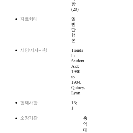
항
(20)
자료형태
일
반
단
행
본
서명/저자사항
Trends
in
Student
Aid:
1980
to
1984.
Quincy,
Lynn
형태사항
13;
1
소장기관
홍
익
대