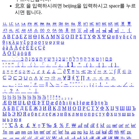
北京 을 입력하시려면
beijing
을 입력하시고 space를 누르
시면 됩니다.
ㅥ
ㅦ
ㅧ
ㅨ
ㅩ
ㅪ
ㅫ
ㅬ
ㅭ
ㅮ
ㅯ
ㅰ
ㅱ
ㅲ
ㅳ
ㅴ
ㅵ
ㅶ
ㅷ
ㅸ
ㅹ
ㅺ
ㅻ
ㅼ
ㅽ
ㅾ
ㅿ
ㆀ
ㆁ
ㆂ
ㆃ
ㆄ
ㆅ
ㆆ
ㆇ
ㆈ
ㆉ
ㆊ
ㆋ
ㆌ
ㆍ
ㆎ
Α
Β
Γ
Δ
Ε
Ζ
Η
Θ
Ι
Κ
Λ
Μ
Ν
Ξ
Ο
Π
Ρ
Σ
Τ
Υ
Φ
Χ
Ψ
Ω
α
β
γ
δ
ε
ζ
η
θ
ι
κ
λ
μ
ν
ξ
ο
π
ρ
σ
τ
υ
φ
χ
ψ
ω
á
à
Á
À
é
è
É
È
ç
Ç
ê
Ä
Ö
Ü
ä
ö
ü
ß
ְ
ֳ
ֲ
ֱ
ָ
ַ
ֵ
ֶ
ִ
ֹ
ּ
ֻ
ׂ
ׁ
ּ
ב
ה
נ
מ
צ
ת
ץ
ש
ד
ג
כ
ע
י
ח
ל
ך
ף
ק
ר
א
ט
ו
ן
ם
פ
‘
’
“
”
〔
〕
〈
〉
「
」
『
』
【
】
＂
（
）
［
］
｛
｝
±
×
÷
≠
≤
≥
∞
∴
♂
♀
∠
⊥
⌒
∂
∇
≡
≒
≪
≫
√
∽
∝
∵
∫
∬
∈
∋
⊆
⊇
⊂
⊃
∪
∩
∧
∨
￢
⇒
⇔
∀
∃
∮
∑
∏
＋
－
＜
＝
＞
、
。
·
‥
…
¨
〃
―
∥
＼
∼
´
～
ˇ
˘
˝
˚
˙
¸
˛
¡
¿
ː
！
＇
，
．
／
：
；
？
＾
＿
｀
｜
½
⅓
⅔
¼
¾
⅛
⅜
⅝
⅞
¹
²
³
⁴
ⁿ
₁
₂
₃
₄
Æ
Ð
Ħ
Ĳ
Ł
Ø
Œ
Þ
Ŧ
Ŋ
æ
đ
ð
ħ
ı
ĳ
ĸ
ŀ
ł
ø
œ
ß
þ
ŧ
ŋ
ŉ
А
Б
В
Г
Д
Е
Ё
Ж
З
И
Й
К
Л
М
Н
О
П
Р
С
Т
У
Ф
Х
Ц
Ч
Ш
Щ
Ъ
Ы
Ь
Э
Ю
Я
а
б
в
г
д
е
ё
ж
з
и
й
к
л
м
н
о
п
р
с
т
у
ф
х
ц
ч
ш
щ
ъ
ы
ь
э
ю
я
′
″
℃
Å
￠
￡
￥
¤
℉
‰
＄
％
Ｆ
￦
㎕
㎖
㎗
ℓ
㎘
㏄
㎣
㎤
㎥
㎦
㎙
㎚
㎛
㎜
㎝
㎞
㎟
㎠
㎡
㎢
㏊
㎍
㎎
㎏
㏏
㎈
㎉
㏈
㎧
㎨
㎰
㎱
㎲
㎳
㎴
㎵
㎶
㎷
㎸
㎹
㎀
㎁
㎂
㎃
㎄
㎺
㎻
㎽
㎾
㎿
㎐
㎑