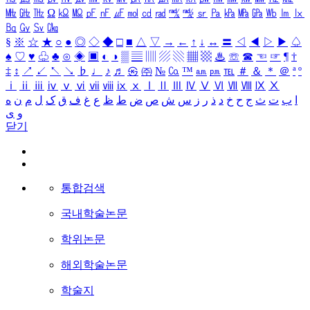
㎒
㎓
㎔
Ω
㏀
㏁
㎊
㎋
㎌
㏖
㏅
㎭
㎮
㎯
㏛
㎩
㎪
㎫
㎬
㏝
㏐
㏓
㏃
㏉
㏜
㏆
§
※
☆
★
○
●
◎
◇
◆
□
■
△
▽
→
←
↑
↓
↔
〓
◁
◀
▷
▶
♤
♠
♡
♥
♧
♣
⊙
◈
▣
◐
◑
▒
▤
▥
▨
▧
▦
▩
♨
☏
☎
☜
☞
¶
†
‡
↕
↗
↙
↖
↘
♭
♩
♪
♬
㉿
㈜
№
㏇
™
㏂
㏘
℡
＃
＆
＊
＠
ª
º
ⅰ
ⅱ
ⅲ
ⅳ
ⅴ
ⅵ
ⅶ
ⅷ
ⅸ
ⅹ
Ⅰ
Ⅱ
Ⅲ
Ⅳ
Ⅴ
Ⅵ
Ⅶ
Ⅷ
Ⅸ
Ⅹ
ا
ب
ت
ث
ج
ح
خ
د
ذ
ر
ز
س
ش
ص
ض
ط
ظ
ع
غ
ف
ق
ک
ل
م
ن
ه
و
ی
닫기
통합검색
국내학술논문
학위논문
해외학술논문
학술지