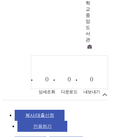
학
교
중
앙
도
서
관
0
0
0
상세조회
다운로드
내보내기
복사/대출신청
인용하기