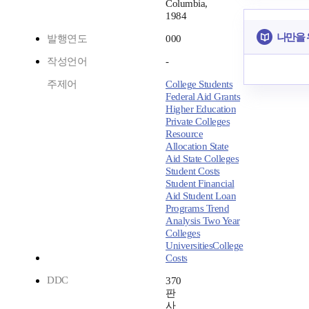
Columbia,
1984
나만을 
발행연도
000
작성언어
-
주제어
College Students
Federal Aid Grants
Higher Education
Private Colleges
Resource
Allocation State
Aid State Colleges
Student Costs
Student Financial
Aid Student Loan
Programs Trend
Analysis Two Year
Colleges
UniversitiesCollege
Costs
DDC
370
판
사