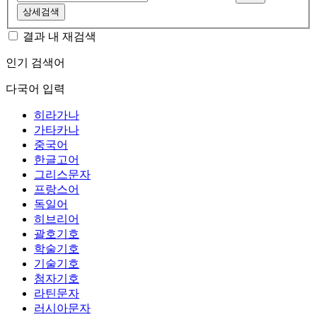
상세검색
결과 내 재검색
인기 검색어
다국어 입력
히라가나
가타카나
중국어
한글고어
그리스문자
프랑스어
독일어
히브리어
괄호기호
학술기호
기술기호
첨자기호
라틴문자
러시아문자