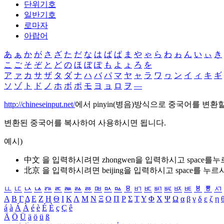
단위기호
일반기호
로마자
아랍어
あ
ぁ
か
が
さ
ざ
た
だ
な
は
ば
ぱ
ま
や
ゃ
ら
わ
ゎ
ん
い
ぃ
き
こ
ご
そ
ぞ
と
ど
の
ほ
ぼ
ぽ
も
よ
ょ
ろ
を
ア
ァ
カ
サ
ザ
タ
ダ
ナ
ハ
バ
パ
マ
ヤ
ャ
ラ
ワ
ヮ
ン
イ
ィ
キ
ギ
ソ
ゾ
ト
ド
ノ
ホ
ボ
ポ
モ
ヨ
ョ
ロ
ヲ
―
http://chineseinput.net/
에서 pinyin(병음)방식으로 중국어를 변환
변환된 중국어를 복사하여 사용하시면 됩니다.
예시)
中文 을 입력하시려면
zhongwen
을 입력하시고 space를
北京 을 입력하시려면
beijing
을 입력하시고 space를 누르
ㅥ
ㅦ
ㅧ
ㅨ
ㅩ
ㅪ
ㅫ
ㅬ
ㅭ
ㅮ
ㅯ
ㅰ
ㅱ
ㅲ
ㅳ
ㅴ
ㅵ
ㅶ
ㅷ
ㅸ
ㅹ
ㅺ
Α
Β
Γ
Δ
Ε
Ζ
Η
Θ
Ι
Κ
Λ
Μ
Ν
Ξ
Ο
Π
Ρ
Σ
Τ
Υ
Φ
Χ
Ψ
Ω
α
β
γ
δ
ε
ζ
η
á
à
Á
À
é
è
É
È
ç
Ç
ê
Ä
Ö
Ü
ä
ö
ü
ß