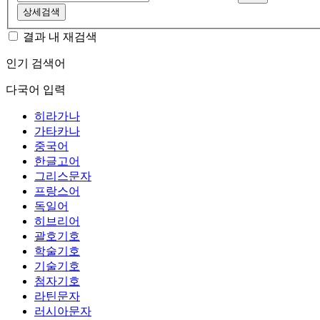
상세검색
결과 내 재검색
인기 검색어
다국어 입력
히라가나
가타카나
중국어
한글고어
그리스문자
프랑스어
독일어
히브리어
괄호기호
학술기호
기술기호
첨자기호
라틴문자
러시아문자