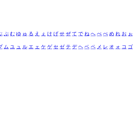
ぶ
ぷ
む
ゆ
ゅ
る
え
ぇ
け
げ
せ
ぜ
て
で
ね
へ
べ
ぺ
め
れ
お
ぉ
プ
ム
ユ
ュ
ル
エ
ェ
ケ
ゲ
セ
ゼ
テ
デ
ヘ
ベ
ペ
メ
レ
オ
ォ
コ
ゴ