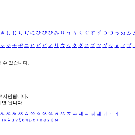
ぎ
し
じ
ち
ぢ
に
ひ
び
ぴ
み
り
う
ぅ
く
ぐ
す
ず
つ
づ
っ
ぬ
ふ
シ
ジ
チ
ヂ
ニ
ヒ
ビ
ピ
ミ
リ
ウ
ゥ
ク
グ
ス
ズ
ツ
ヅ
ッ
ヌ
フ
ブ
할 수 있습니다.
누르시면됩니다.
시면 됩니다.
ㅻ
ㅼ
ㅽ
ㅾ
ㅿ
ㆀ
ㆁ
ㆂ
ㆃ
ㆄ
ㆅ
ㆆ
ㆇ
ㆈ
ㆉ
ㆊ
ㆋ
ㆌ
ㆍ
ㆎ
θ
ι
κ
λ
μ
ν
ξ
ο
π
ρ
σ
τ
υ
φ
χ
ψ
ω