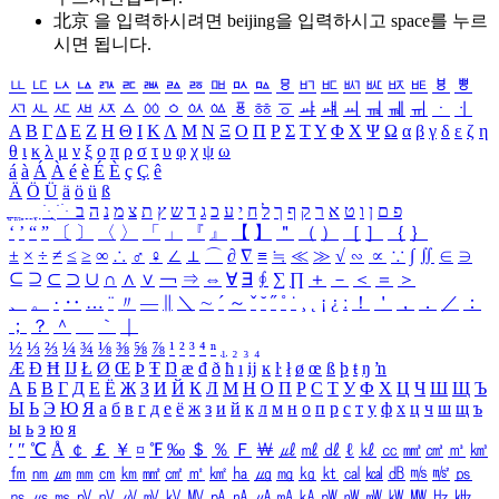
北京 을 입력하시려면
beijing
을 입력하시고 space를 누르
시면 됩니다.
ㅥ
ㅦ
ㅧ
ㅨ
ㅩ
ㅪ
ㅫ
ㅬ
ㅭ
ㅮ
ㅯ
ㅰ
ㅱ
ㅲ
ㅳ
ㅴ
ㅵ
ㅶ
ㅷ
ㅸ
ㅹ
ㅺ
ㅻ
ㅼ
ㅽ
ㅾ
ㅿ
ㆀ
ㆁ
ㆂ
ㆃ
ㆄ
ㆅ
ㆆ
ㆇ
ㆈ
ㆉ
ㆊ
ㆋ
ㆌ
ㆍ
ㆎ
Α
Β
Γ
Δ
Ε
Ζ
Η
Θ
Ι
Κ
Λ
Μ
Ν
Ξ
Ο
Π
Ρ
Σ
Τ
Υ
Φ
Χ
Ψ
Ω
α
β
γ
δ
ε
ζ
η
θ
ι
κ
λ
μ
ν
ξ
ο
π
ρ
σ
τ
υ
φ
χ
ψ
ω
á
à
Á
À
é
è
É
È
ç
Ç
ê
Ä
Ö
Ü
ä
ö
ü
ß
ְ
ֳ
ֲ
ֱ
ָ
ַ
ֵ
ֶ
ִ
ֹ
ּ
ֻ
ׂ
ׁ
ּ
ב
ה
נ
מ
צ
ת
ץ
ש
ד
ג
כ
ע
י
ח
ל
ך
ף
ק
ר
א
ט
ו
ן
ם
פ
‘
’
“
”
〔
〕
〈
〉
「
」
『
』
【
】
＂
（
）
［
］
｛
｝
±
×
÷
≠
≤
≥
∞
∴
♂
♀
∠
⊥
⌒
∂
∇
≡
≒
≪
≫
√
∽
∝
∵
∫
∬
∈
∋
⊆
⊇
⊂
⊃
∪
∩
∧
∨
￢
⇒
⇔
∀
∃
∮
∑
∏
＋
－
＜
＝
＞
、
。
·
‥
…
¨
〃
―
∥
＼
∼
´
～
ˇ
˘
˝
˚
˙
¸
˛
¡
¿
ː
！
＇
，
．
／
：
；
？
＾
＿
｀
｜
½
⅓
⅔
¼
¾
⅛
⅜
⅝
⅞
¹
²
³
⁴
ⁿ
₁
₂
₃
₄
Æ
Ð
Ħ
Ĳ
Ł
Ø
Œ
Þ
Ŧ
Ŋ
æ
đ
ð
ħ
ı
ĳ
ĸ
ŀ
ł
ø
œ
ß
þ
ŧ
ŋ
ŉ
А
Б
В
Г
Д
Е
Ё
Ж
З
И
Й
К
Л
М
Н
О
П
Р
С
Т
У
Ф
Х
Ц
Ч
Ш
Щ
Ъ
Ы
Ь
Э
Ю
Я
а
б
в
г
д
е
ё
ж
з
и
й
к
л
м
н
о
п
р
с
т
у
ф
х
ц
ч
ш
щ
ъ
ы
ь
э
ю
я
′
″
℃
Å
￠
￡
￥
¤
℉
‰
＄
％
Ｆ
￦
㎕
㎖
㎗
ℓ
㎘
㏄
㎣
㎤
㎥
㎦
㎙
㎚
㎛
㎜
㎝
㎞
㎟
㎠
㎡
㎢
㏊
㎍
㎎
㎏
㏏
㎈
㎉
㏈
㎧
㎨
㎰
㎱
㎲
㎳
㎴
㎵
㎶
㎷
㎸
㎹
㎀
㎁
㎂
㎃
㎄
㎺
㎻
㎽
㎾
㎿
㎐
㎑