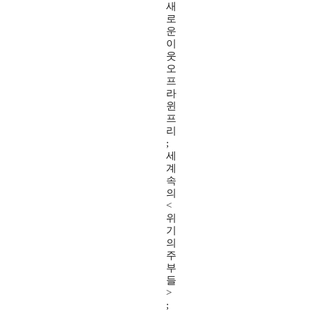
새
로
운
이
웃
오
프
라
윈
프
리
;
세
계
속
의
<
위
기
의
주
부
들
>
;