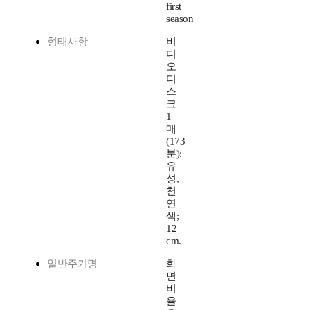
first
season
형태사항
비
디
오
디
스
크
1
매
(173
분):
유
성,
천
연
색;
12
cm.
일반주기명
화
면
비
율