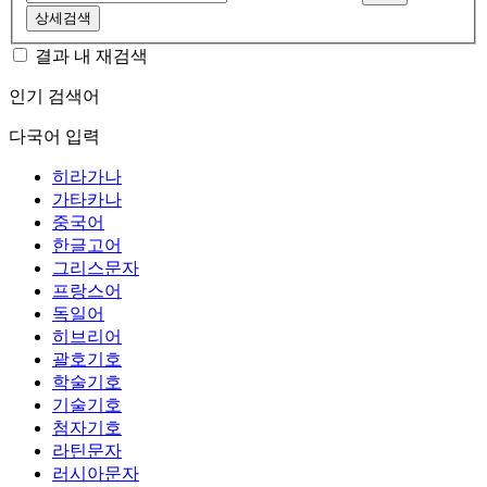
상세검색
결과 내 재검색
인기 검색어
다국어 입력
히라가나
가타카나
중국어
한글고어
그리스문자
프랑스어
독일어
히브리어
괄호기호
학술기호
기술기호
첨자기호
라틴문자
러시아문자