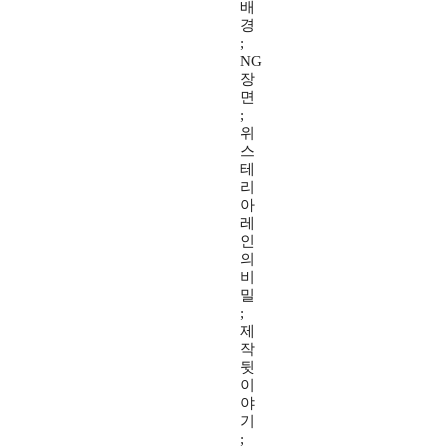
배
경
;
NG
장
면
;
위
스
테
리
아
레
인
의
비
밀
;
제
작
뒷
이
야
기
;