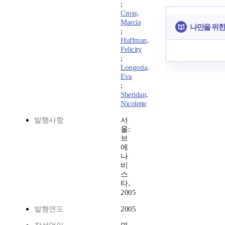
;
Cross,
Marcia
나만을 위한
;
Huffman,
Felicity
;
Longoria,
Eva
;
Sheridan,
Nicolette
발행사항
서
울:
브
에
나
비
스
타,
2005
발행연도
2005