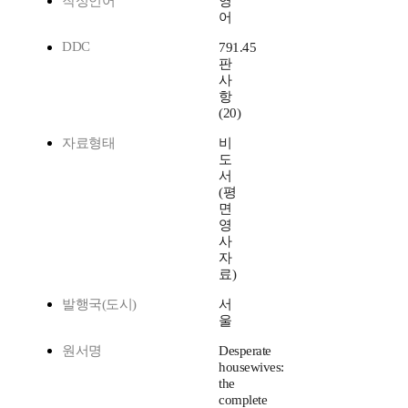
작성언어
영
어
DDC
791.45
판
사
항
(20)
자료형태
비
도
서
(평
면
영
사
자
료)
발행국(도시)
서
울
원서명
Desperate
housewives:
the
complete