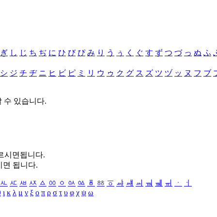
ぎ
し
じ
ち
ぢ
に
ひ
び
ぴ
み
り
う
ぅ
く
ぐ
す
ず
つ
づ
っ
ぬ
ふ
シ
ジ
チ
ヂ
ニ
ヒ
ビ
ピ
ミ
リ
ウ
ゥ
ク
グ
ス
ズ
ツ
ヅ
ッ
ヌ
フ
ブ
할 수 있습니다.
누르시면됩니다.
시면 됩니다.
ㅻ
ㅼ
ㅽ
ㅾ
ㅿ
ㆀ
ㆁ
ㆂ
ㆃ
ㆄ
ㆅ
ㆆ
ㆇ
ㆈ
ㆉ
ㆊ
ㆋ
ㆌ
ㆍ
ㆎ
θ
ι
κ
λ
μ
ν
ξ
ο
π
ρ
σ
τ
υ
φ
χ
ψ
ω