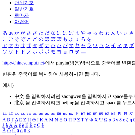
단위기호
일반기호
로마자
아랍어
あ
ぁ
か
が
さ
ざ
た
だ
な
は
ば
ぱ
ま
や
ゃ
ら
わ
ゎ
ん
い
ぃ
き
こ
ご
そ
ぞ
と
ど
の
ほ
ぼ
ぽ
も
よ
ょ
ろ
を
ア
ァ
カ
サ
ザ
タ
ダ
ナ
ハ
バ
パ
マ
ヤ
ャ
ラ
ワ
ヮ
ン
イ
ィ
キ
ギ
ソ
ゾ
ト
ド
ノ
ホ
ボ
ポ
モ
ヨ
ョ
ロ
ヲ
―
http://chineseinput.net/
에서 pinyin(병음)방식으로 중국어를 변환
변환된 중국어를 복사하여 사용하시면 됩니다.
예시)
中文 을 입력하시려면
zhongwen
을 입력하시고 space를
北京 을 입력하시려면
beijing
을 입력하시고 space를 누르
ㅥ
ㅦ
ㅧ
ㅨ
ㅩ
ㅪ
ㅫ
ㅬ
ㅭ
ㅮ
ㅯ
ㅰ
ㅱ
ㅲ
ㅳ
ㅴ
ㅵ
ㅶ
ㅷ
ㅸ
ㅹ
ㅺ
Α
Β
Γ
Δ
Ε
Ζ
Η
Θ
Ι
Κ
Λ
Μ
Ν
Ξ
Ο
Π
Ρ
Σ
Τ
Υ
Φ
Χ
Ψ
Ω
α
β
γ
δ
ε
ζ
η
á
à
Á
À
é
è
É
È
ç
Ç
ê
Ä
Ö
Ü
ä
ö
ü
ß