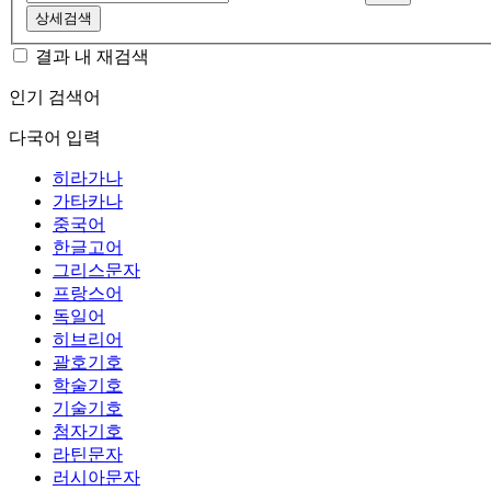
상세검색
결과 내 재검색
인기 검색어
다국어 입력
히라가나
가타카나
중국어
한글고어
그리스문자
프랑스어
독일어
히브리어
괄호기호
학술기호
기술기호
첨자기호
라틴문자
러시아문자