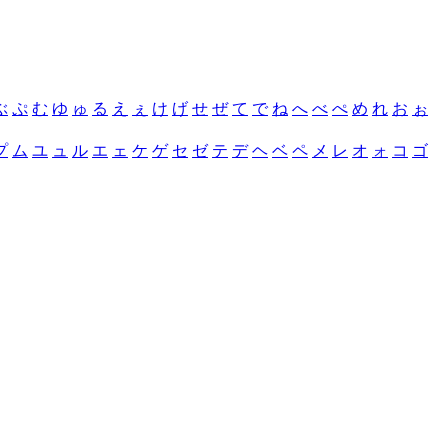
ぶ
ぷ
む
ゆ
ゅ
る
え
ぇ
け
げ
せ
ぜ
て
で
ね
へ
べ
ぺ
め
れ
お
ぉ
プ
ム
ユ
ュ
ル
エ
ェ
ケ
ゲ
セ
ゼ
テ
デ
ヘ
ベ
ペ
メ
レ
オ
ォ
コ
ゴ