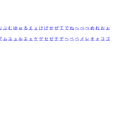
ぶ
ぷ
む
ゆ
ゅ
る
え
ぇ
け
げ
せ
ぜ
て
で
ね
へ
べ
ぺ
め
れ
お
ぉ
プ
ム
ユ
ュ
ル
エ
ェ
ケ
ゲ
セ
ゼ
テ
デ
ヘ
ベ
ペ
メ
レ
オ
ォ
コ
ゴ