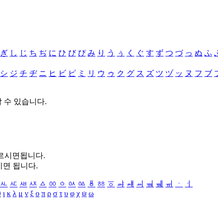
ぎ
し
じ
ち
ぢ
に
ひ
び
ぴ
み
り
う
ぅ
く
ぐ
す
ず
つ
づ
っ
ぬ
ふ
シ
ジ
チ
ヂ
ニ
ヒ
ビ
ピ
ミ
リ
ウ
ゥ
ク
グ
ス
ズ
ツ
ヅ
ッ
ヌ
フ
ブ
할 수 있습니다.
누르시면됩니다.
시면 됩니다.
ㅻ
ㅼ
ㅽ
ㅾ
ㅿ
ㆀ
ㆁ
ㆂ
ㆃ
ㆄ
ㆅ
ㆆ
ㆇ
ㆈ
ㆉ
ㆊ
ㆋ
ㆌ
ㆍ
ㆎ
θ
ι
κ
λ
μ
ν
ξ
ο
π
ρ
σ
τ
υ
φ
χ
ψ
ω