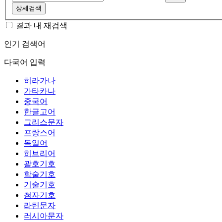
상세검색
결과 내 재검색
인기 검색어
다국어 입력
히라가나
가타카나
중국어
한글고어
그리스문자
프랑스어
독일어
히브리어
괄호기호
학술기호
기술기호
첨자기호
라틴문자
러시아문자