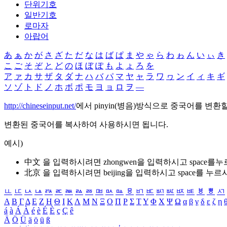
단위기호
일반기호
로마자
아랍어
あ
ぁ
か
が
さ
ざ
た
だ
な
は
ば
ぱ
ま
や
ゃ
ら
わ
ゎ
ん
い
ぃ
き
こ
ご
そ
ぞ
と
ど
の
ほ
ぼ
ぽ
も
よ
ょ
ろ
を
ア
ァ
カ
サ
ザ
タ
ダ
ナ
ハ
バ
パ
マ
ヤ
ャ
ラ
ワ
ヮ
ン
イ
ィ
キ
ギ
ソ
ゾ
ト
ド
ノ
ホ
ボ
ポ
モ
ヨ
ョ
ロ
ヲ
―
http://chineseinput.net/
에서 pinyin(병음)방식으로 중국어를 변환
변환된 중국어를 복사하여 사용하시면 됩니다.
예시)
中文 을 입력하시려면
zhongwen
을 입력하시고 space를
北京 을 입력하시려면
beijing
을 입력하시고 space를 누르
ㅥ
ㅦ
ㅧ
ㅨ
ㅩ
ㅪ
ㅫ
ㅬ
ㅭ
ㅮ
ㅯ
ㅰ
ㅱ
ㅲ
ㅳ
ㅴ
ㅵ
ㅶ
ㅷ
ㅸ
ㅹ
ㅺ
Α
Β
Γ
Δ
Ε
Ζ
Η
Θ
Ι
Κ
Λ
Μ
Ν
Ξ
Ο
Π
Ρ
Σ
Τ
Υ
Φ
Χ
Ψ
Ω
α
β
γ
δ
ε
ζ
η
á
à
Á
À
é
è
É
È
ç
Ç
ê
Ä
Ö
Ü
ä
ö
ü
ß