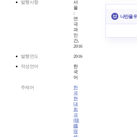
발행사항
서
울
:
나만을 
연
극
과
인
간,
2016
발행연도
2016
작성언어
한
국
어
주제어
한
국
현
대
희
곡
[韓
國
現