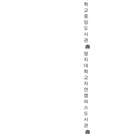
학
교
중
앙
도
서
관
명
지
대
학
교
자
연
캠
퍼
스
도
서
관