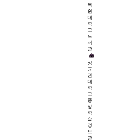
목
원
대
학
교
도
서
관
성
균
관
대
학
교
중
앙
학
술
정
보
관