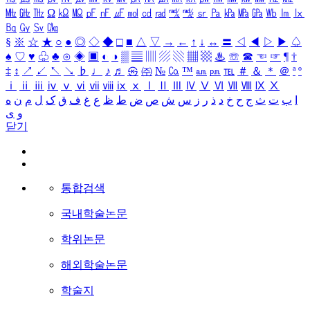
㎒
㎓
㎔
Ω
㏀
㏁
㎊
㎋
㎌
㏖
㏅
㎭
㎮
㎯
㏛
㎩
㎪
㎫
㎬
㏝
㏐
㏓
㏃
㏉
㏜
㏆
§
※
☆
★
○
●
◎
◇
◆
□
■
△
▽
→
←
↑
↓
↔
〓
◁
◀
▷
▶
♤
♠
♡
♥
♧
♣
⊙
◈
▣
◐
◑
▒
▤
▥
▨
▧
▦
▩
♨
☏
☎
☜
☞
¶
†
‡
↕
↗
↙
↖
↘
♭
♩
♪
♬
㉿
㈜
№
㏇
™
㏂
㏘
℡
＃
＆
＊
＠
ª
º
ⅰ
ⅱ
ⅲ
ⅳ
ⅴ
ⅵ
ⅶ
ⅷ
ⅸ
ⅹ
Ⅰ
Ⅱ
Ⅲ
Ⅳ
Ⅴ
Ⅵ
Ⅶ
Ⅷ
Ⅸ
Ⅹ
ا
ب
ت
ث
ج
ح
خ
د
ذ
ر
ز
س
ش
ص
ض
ط
ظ
ع
غ
ف
ق
ک
ل
م
ن
ه
و
ی
닫기
통합검색
국내학술논문
학위논문
해외학술논문
학술지