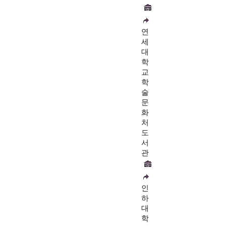
연
세
대
학
교
학
술
문
화
처
도
서
관
인
하
대
학