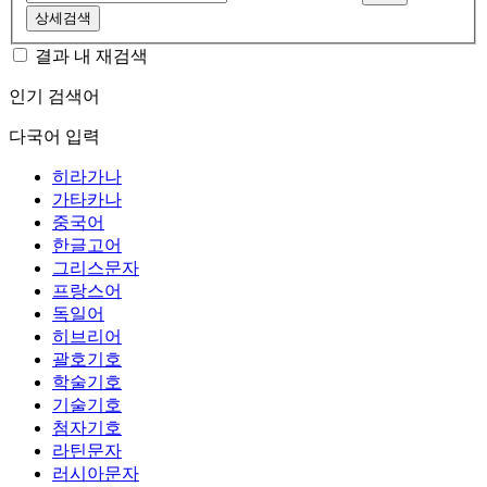
상세검색
결과 내 재검색
인기 검색어
다국어 입력
히라가나
가타카나
중국어
한글고어
그리스문자
프랑스어
독일어
히브리어
괄호기호
학술기호
기술기호
첨자기호
라틴문자
러시아문자