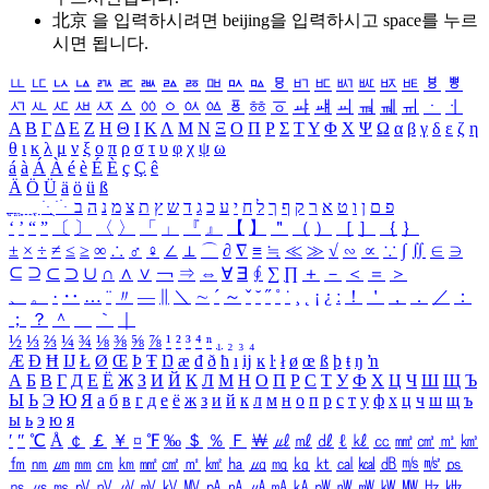
北京 을 입력하시려면
beijing
을 입력하시고 space를 누르
시면 됩니다.
ㅥ
ㅦ
ㅧ
ㅨ
ㅩ
ㅪ
ㅫ
ㅬ
ㅭ
ㅮ
ㅯ
ㅰ
ㅱ
ㅲ
ㅳ
ㅴ
ㅵ
ㅶ
ㅷ
ㅸ
ㅹ
ㅺ
ㅻ
ㅼ
ㅽ
ㅾ
ㅿ
ㆀ
ㆁ
ㆂ
ㆃ
ㆄ
ㆅ
ㆆ
ㆇ
ㆈ
ㆉ
ㆊ
ㆋ
ㆌ
ㆍ
ㆎ
Α
Β
Γ
Δ
Ε
Ζ
Η
Θ
Ι
Κ
Λ
Μ
Ν
Ξ
Ο
Π
Ρ
Σ
Τ
Υ
Φ
Χ
Ψ
Ω
α
β
γ
δ
ε
ζ
η
θ
ι
κ
λ
μ
ν
ξ
ο
π
ρ
σ
τ
υ
φ
χ
ψ
ω
á
à
Á
À
é
è
É
È
ç
Ç
ê
Ä
Ö
Ü
ä
ö
ü
ß
ְ
ֳ
ֲ
ֱ
ָ
ַ
ֵ
ֶ
ִ
ֹ
ּ
ֻ
ׂ
ׁ
ּ
ב
ה
נ
מ
צ
ת
ץ
ש
ד
ג
כ
ע
י
ח
ל
ך
ף
ק
ר
א
ט
ו
ן
ם
פ
‘
’
“
”
〔
〕
〈
〉
「
」
『
』
【
】
＂
（
）
［
］
｛
｝
±
×
÷
≠
≤
≥
∞
∴
♂
♀
∠
⊥
⌒
∂
∇
≡
≒
≪
≫
√
∽
∝
∵
∫
∬
∈
∋
⊆
⊇
⊂
⊃
∪
∩
∧
∨
￢
⇒
⇔
∀
∃
∮
∑
∏
＋
－
＜
＝
＞
、
。
·
‥
…
¨
〃
―
∥
＼
∼
´
～
ˇ
˘
˝
˚
˙
¸
˛
¡
¿
ː
！
＇
，
．
／
：
；
？
＾
＿
｀
｜
½
⅓
⅔
¼
¾
⅛
⅜
⅝
⅞
¹
²
³
⁴
ⁿ
₁
₂
₃
₄
Æ
Ð
Ħ
Ĳ
Ł
Ø
Œ
Þ
Ŧ
Ŋ
æ
đ
ð
ħ
ı
ĳ
ĸ
ŀ
ł
ø
œ
ß
þ
ŧ
ŋ
ŉ
А
Б
В
Г
Д
Е
Ё
Ж
З
И
Й
К
Л
М
Н
О
П
Р
С
Т
У
Ф
Х
Ц
Ч
Ш
Щ
Ъ
Ы
Ь
Э
Ю
Я
а
б
в
г
д
е
ё
ж
з
и
й
к
л
м
н
о
п
р
с
т
у
ф
х
ц
ч
ш
щ
ъ
ы
ь
э
ю
я
′
″
℃
Å
￠
￡
￥
¤
℉
‰
＄
％
Ｆ
￦
㎕
㎖
㎗
ℓ
㎘
㏄
㎣
㎤
㎥
㎦
㎙
㎚
㎛
㎜
㎝
㎞
㎟
㎠
㎡
㎢
㏊
㎍
㎎
㎏
㏏
㎈
㎉
㏈
㎧
㎨
㎰
㎱
㎲
㎳
㎴
㎵
㎶
㎷
㎸
㎹
㎀
㎁
㎂
㎃
㎄
㎺
㎻
㎽
㎾
㎿
㎐
㎑