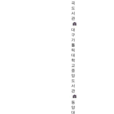
곡
도
서
관
대
구
가
톨
릭
대
학
교
중
앙
도
서
관
동
양
대