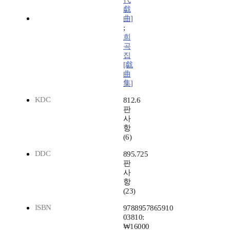
代
戱
曲]
;
희
곡
집
[戱
曲
集]
KDC
812.6
판
사
항
(6)
DDC
895.725
판
사
항
(23)
ISBN
9788957865910
03810:
₩16000