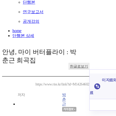
단행본
연구보고서
공개강의
home
단행본 상세
안녕, 마이 버터플라이 : 박
춘근 희곡집
한글로보기
이 자료와
https://www.riss.kr/link?id=M14264602
료
저자
박
춘
근