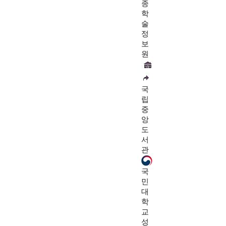
종
학
술
정
보
원
국
립
중
앙
도
서
관
국
민
대
학
교
성