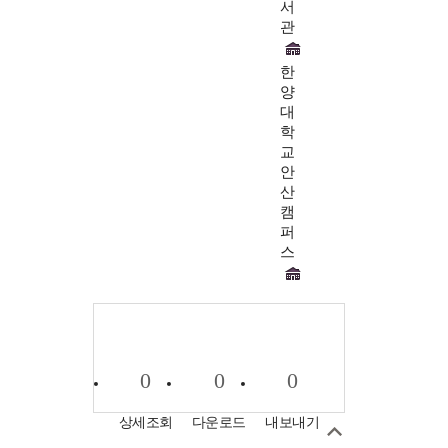
서
관
한
양
대
학
교
안
산
캠
퍼
스
0
0
0
상세조회
다운로드
내보내기