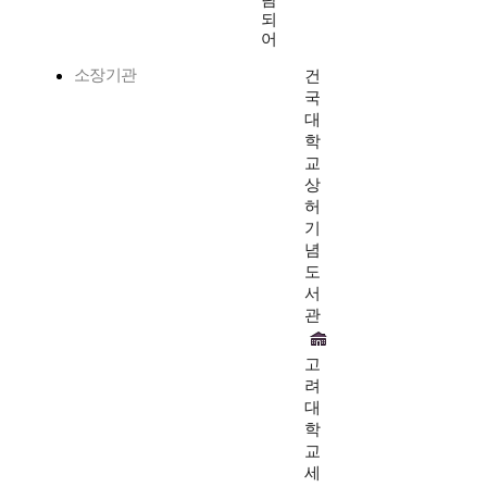
람
되
어
소장기관
건
국
대
학
교
상
허
기
념
도
서
관
고
려
대
학
교
세