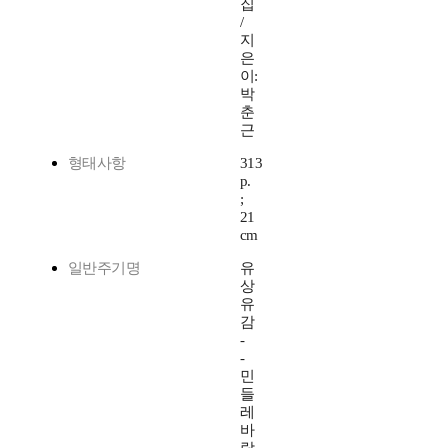
집
/
지
은
이:
박
춘
근
형태사항
313
p.
;
21
cm
일반주기명
유
상
유
감
-
-
민
들
레
바