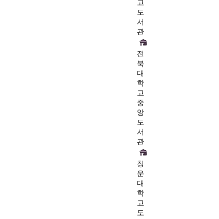
교
도
서
관
전
북
대
학
교
중
앙
도
서
관
청
운
대
학
교
도