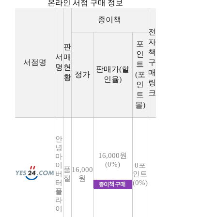
온라인 서점 구매 정보
종이책
전
자
포
판
책
인
서
매
서점명
구
트
명
현
판매가(할
매
정가
(포
황
인율)
링
인
크
트
몰)
안
녕
16,000원
마
(0%)
이
0포
품
16,000
버
인트
절
원
터
(0%)
플
라
이