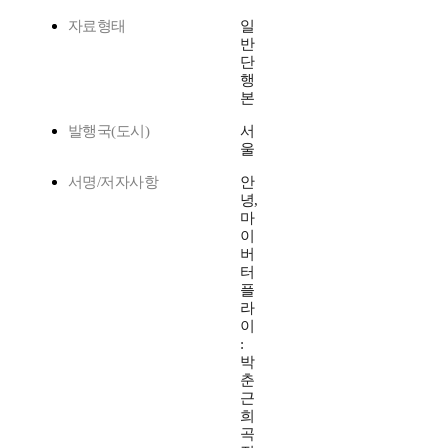
자료형태
일
반
단
행
본
발행국(도시)
서
울
서명/저자사항
안
녕,
마
이
버
터
플
라
이
:
박
춘
근
희
곡