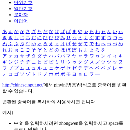
단위기호
일반기호
로마자
아랍어
あ
ぁ
か
が
さ
ざ
た
だ
な
は
ば
ぱ
ま
や
ゃ
ら
わ
ゎ
ん
い
ぃ
き
ぎ
し
じ
ち
ぢ
に
ひ
び
ぴ
み
り
う
ぅ
く
ぐ
す
ず
つ
づ
っ
ぬ
ふ
ぶ
ぷ
む
ゆ
ゅ
る
え
ぇ
け
げ
せ
ぜ
て
で
ね
へ
べ
ぺ
め
れ
お
ぉ
こ
ご
そ
ぞ
と
ど
の
ほ
ぼ
ぽ
も
よ
ょ
ろ
を
ア
ァ
カ
サ
ザ
タ
ダ
ナ
ハ
バ
パ
マ
ヤ
ャ
ラ
ワ
ヮ
ン
イ
ィ
キ
ギ
シ
ジ
チ
ヂ
ニ
ヒ
ビ
ピ
ミ
リ
ウ
ゥ
ク
グ
ス
ズ
ツ
ヅ
ッ
ヌ
フ
ブ
プ
ム
ユ
ュ
ル
エ
ェ
ケ
ゲ
セ
ゼ
テ
デ
ヘ
ベ
ペ
メ
レ
オ
ォ
コ
ゴ
ソ
ゾ
ト
ド
ノ
ホ
ボ
ポ
モ
ヨ
ョ
ロ
ヲ
―
http://chineseinput.net/
에서 pinyin(병음)방식으로 중국어를 변환
할 수 있습니다.
변환된 중국어를 복사하여 사용하시면 됩니다.
예시)
中文 을 입력하시려면
zhongwen
을 입력하시고 space를
누르시면됩니다.