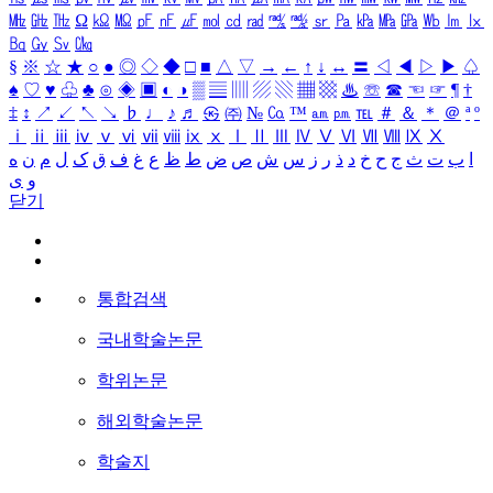
㎒
㎓
㎔
Ω
㏀
㏁
㎊
㎋
㎌
㏖
㏅
㎭
㎮
㎯
㏛
㎩
㎪
㎫
㎬
㏝
㏐
㏓
㏃
㏉
㏜
㏆
§
※
☆
★
○
●
◎
◇
◆
□
■
△
▽
→
←
↑
↓
↔
〓
◁
◀
▷
▶
♤
♠
♡
♥
♧
♣
⊙
◈
▣
◐
◑
▒
▤
▥
▨
▧
▦
▩
♨
☏
☎
☜
☞
¶
†
‡
↕
↗
↙
↖
↘
♭
♩
♪
♬
㉿
㈜
№
㏇
™
㏂
㏘
℡
＃
＆
＊
＠
ª
º
ⅰ
ⅱ
ⅲ
ⅳ
ⅴ
ⅵ
ⅶ
ⅷ
ⅸ
ⅹ
Ⅰ
Ⅱ
Ⅲ
Ⅳ
Ⅴ
Ⅵ
Ⅶ
Ⅷ
Ⅸ
Ⅹ
ا
ب
ت
ث
ج
ح
خ
د
ذ
ر
ز
س
ش
ص
ض
ط
ظ
ع
غ
ف
ق
ک
ل
م
ن
ه
و
ی
닫기
통합검색
국내학술논문
학위논문
해외학술논문
학술지