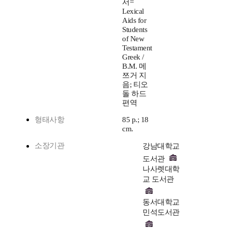
서=
Lexical
Aids for
Students
of New
Testament
Greek /
B.M. 메
쯔거 지
음; 티오
돌 하드
편역
형태사항
85 p.; 18
cm.
소장기관
강남대학교
도서관
나사렛대학
교 도서관
동서대학교
민석도서관