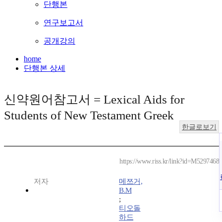
단행본
연구보고서
공개강의
home
단행본 상세
신약원어참고서 = Lexical Aids for
Students of New Testament Greek
한글로보기
https://www.riss.kr/link?id=M5297468
저자
메쯔거,
B.M
;
티오돌
하드