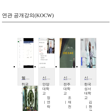
연관 공개강의(KOCW)
헬라어 1
신약특강
신약개론
신약 II
한국
안양
전주
한국
성서
대학
대학
성서
대학
교
교
대학
교
정
조
교
이
연
재
김
민
락
천
현