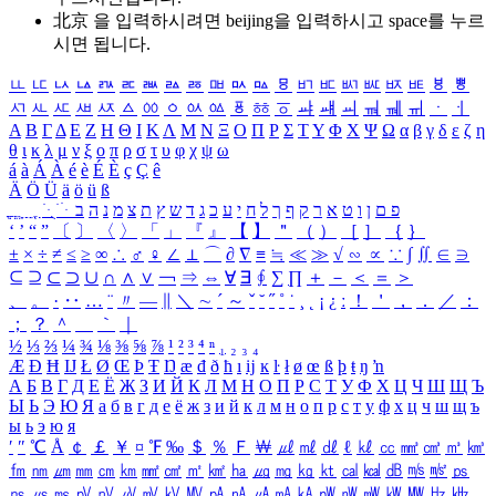
北京 을 입력하시려면
beijing
을 입력하시고 space를 누르
시면 됩니다.
ㅥ
ㅦ
ㅧ
ㅨ
ㅩ
ㅪ
ㅫ
ㅬ
ㅭ
ㅮ
ㅯ
ㅰ
ㅱ
ㅲ
ㅳ
ㅴ
ㅵ
ㅶ
ㅷ
ㅸ
ㅹ
ㅺ
ㅻ
ㅼ
ㅽ
ㅾ
ㅿ
ㆀ
ㆁ
ㆂ
ㆃ
ㆄ
ㆅ
ㆆ
ㆇ
ㆈ
ㆉ
ㆊ
ㆋ
ㆌ
ㆍ
ㆎ
Α
Β
Γ
Δ
Ε
Ζ
Η
Θ
Ι
Κ
Λ
Μ
Ν
Ξ
Ο
Π
Ρ
Σ
Τ
Υ
Φ
Χ
Ψ
Ω
α
β
γ
δ
ε
ζ
η
θ
ι
κ
λ
μ
ν
ξ
ο
π
ρ
σ
τ
υ
φ
χ
ψ
ω
á
à
Á
À
é
è
É
È
ç
Ç
ê
Ä
Ö
Ü
ä
ö
ü
ß
ְ
ֳ
ֲ
ֱ
ָ
ַ
ֵ
ֶ
ִ
ֹ
ּ
ֻ
ׂ
ׁ
ּ
ב
ה
נ
מ
צ
ת
ץ
ש
ד
ג
כ
ע
י
ח
ל
ך
ף
ק
ר
א
ט
ו
ן
ם
פ
‘
’
“
”
〔
〕
〈
〉
「
」
『
』
【
】
＂
（
）
［
］
｛
｝
±
×
÷
≠
≤
≥
∞
∴
♂
♀
∠
⊥
⌒
∂
∇
≡
≒
≪
≫
√
∽
∝
∵
∫
∬
∈
∋
⊆
⊇
⊂
⊃
∪
∩
∧
∨
￢
⇒
⇔
∀
∃
∮
∑
∏
＋
－
＜
＝
＞
、
。
·
‥
…
¨
〃
―
∥
＼
∼
´
～
ˇ
˘
˝
˚
˙
¸
˛
¡
¿
ː
！
＇
，
．
／
：
；
？
＾
＿
｀
｜
½
⅓
⅔
¼
¾
⅛
⅜
⅝
⅞
¹
²
³
⁴
ⁿ
₁
₂
₃
₄
Æ
Ð
Ħ
Ĳ
Ł
Ø
Œ
Þ
Ŧ
Ŋ
æ
đ
ð
ħ
ı
ĳ
ĸ
ŀ
ł
ø
œ
ß
þ
ŧ
ŋ
ŉ
А
Б
В
Г
Д
Е
Ё
Ж
З
И
Й
К
Л
М
Н
О
П
Р
С
Т
У
Ф
Х
Ц
Ч
Ш
Щ
Ъ
Ы
Ь
Э
Ю
Я
а
б
в
г
д
е
ё
ж
з
и
й
к
л
м
н
о
п
р
с
т
у
ф
х
ц
ч
ш
щ
ъ
ы
ь
э
ю
я
′
″
℃
Å
￠
￡
￥
¤
℉
‰
＄
％
Ｆ
￦
㎕
㎖
㎗
ℓ
㎘
㏄
㎣
㎤
㎥
㎦
㎙
㎚
㎛
㎜
㎝
㎞
㎟
㎠
㎡
㎢
㏊
㎍
㎎
㎏
㏏
㎈
㎉
㏈
㎧
㎨
㎰
㎱
㎲
㎳
㎴
㎵
㎶
㎷
㎸
㎹
㎀
㎁
㎂
㎃
㎄
㎺
㎻
㎽
㎾
㎿
㎐
㎑