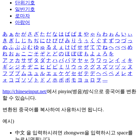
단위기호
일반기호
로마자
아랍어
あ
ぁ
か
が
さ
ざ
た
だ
な
は
ば
ぱ
ま
や
ゃ
ら
わ
ゎ
ん
い
ぃ
き
ぎ
し
じ
ち
ぢ
に
ひ
び
ぴ
み
り
う
ぅ
く
ぐ
す
ず
つ
づ
っ
ぬ
ふ
ぶ
ぷ
む
ゆ
ゅ
る
え
ぇ
け
げ
せ
ぜ
て
で
ね
へ
べ
ぺ
め
れ
お
ぉ
こ
ご
そ
ぞ
と
ど
の
ほ
ぼ
ぽ
も
よ
ょ
ろ
を
ア
ァ
カ
サ
ザ
タ
ダ
ナ
ハ
バ
パ
マ
ヤ
ャ
ラ
ワ
ヮ
ン
イ
ィ
キ
ギ
シ
ジ
チ
ヂ
ニ
ヒ
ビ
ピ
ミ
リ
ウ
ゥ
ク
グ
ス
ズ
ツ
ヅ
ッ
ヌ
フ
ブ
プ
ム
ユ
ュ
ル
エ
ェ
ケ
ゲ
セ
ゼ
テ
デ
ヘ
ベ
ペ
メ
レ
オ
ォ
コ
ゴ
ソ
ゾ
ト
ド
ノ
ホ
ボ
ポ
モ
ヨ
ョ
ロ
ヲ
―
http://chineseinput.net/
에서 pinyin(병음)방식으로 중국어를 변환
할 수 있습니다.
변환된 중국어를 복사하여 사용하시면 됩니다.
예시)
中文 을 입력하시려면
zhongwen
을 입력하시고 space를
누르시면됩니다.