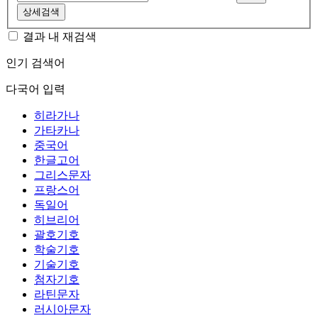
상세검색
결과 내 재검색
인기 검색어
다국어 입력
히라가나
가타카나
중국어
한글고어
그리스문자
프랑스어
독일어
히브리어
괄호기호
학술기호
기술기호
첨자기호
라틴문자
러시아문자