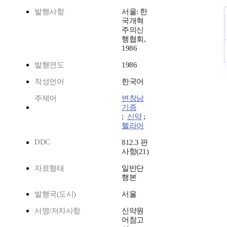
발행사항
서울: 한
국개혁
주의신
행협회,
1986
발행연도
1986
작성언어
한국어
주제어
변창남
기증
;
신약
;
헬라어
DDC
812.3 판
사항(21)
자료형태
일반단
행본
발행국(도시)
서울
서명/저자사항
신약원
어참고