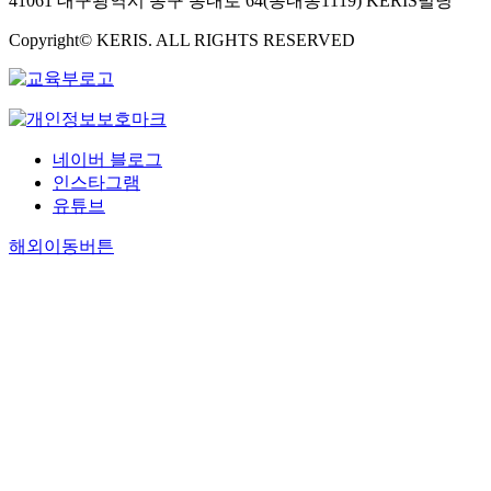
41061 대구광역시 동구 동내로 64(동내동1119) KERIS빌딩
Copyright© KERIS. ALL RIGHTS RESERVED
네이버 블로그
인스타그램
유튜브
해외이동버튼