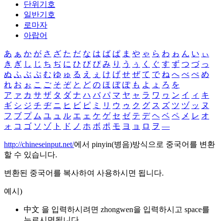
단위기호
일반기호
로마자
아랍어
あ
ぁ
か
が
さ
ざ
た
だ
な
は
ば
ぱ
ま
や
ゃ
ら
わ
ゎ
ん
い
ぃ
き
ぎ
し
じ
ち
ぢ
に
ひ
び
ぴ
み
り
う
ぅ
く
ぐ
す
ず
つ
づ
っ
ぬ
ふ
ぶ
ぷ
む
ゆ
ゅ
る
え
ぇ
け
げ
せ
ぜ
て
で
ね
へ
べ
ぺ
め
れ
お
ぉ
こ
ご
そ
ぞ
と
ど
の
ほ
ぼ
ぽ
も
よ
ょ
ろ
を
ア
ァ
カ
サ
ザ
タ
ダ
ナ
ハ
バ
パ
マ
ヤ
ャ
ラ
ワ
ヮ
ン
イ
ィ
キ
ギ
シ
ジ
チ
ヂ
ニ
ヒ
ビ
ピ
ミ
リ
ウ
ゥ
ク
グ
ス
ズ
ツ
ヅ
ッ
ヌ
フ
ブ
プ
ム
ユ
ュ
ル
エ
ェ
ケ
ゲ
セ
ゼ
テ
デ
ヘ
ベ
ペ
メ
レ
オ
ォ
コ
ゴ
ソ
ゾ
ト
ド
ノ
ホ
ボ
ポ
モ
ヨ
ョ
ロ
ヲ
―
http://chineseinput.net/
에서 pinyin(병음)방식으로 중국어를 변환
할 수 있습니다.
변환된 중국어를 복사하여 사용하시면 됩니다.
예시)
中文 을 입력하시려면
zhongwen
을 입력하시고 space를
누르시면됩니다.