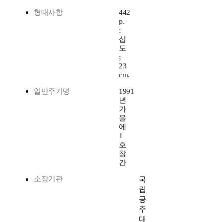
형태사항
442
p.
:
삽
도
;
23
cm.
일반주기명
1991
년
가
을
에
1
호
창
간
소장기관
국
립
공
주
대