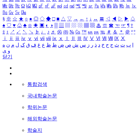
㎒
㎓
㎔
Ω
㏀
㏁
㎊
㎋
㎌
㏖
㏅
㎭
㎮
㎯
㏛
㎩
㎪
㎫
㎬
㏝
㏐
㏓
㏃
㏉
㏜
㏆
§
※
☆
★
○
●
◎
◇
◆
□
■
△
▽
→
←
↑
↓
↔
〓
◁
◀
▷
▶
♤
♠
♡
♥
♧
♣
⊙
◈
▣
◐
◑
▒
▤
▥
▨
▧
▦
▩
♨
☏
☎
☜
☞
¶
†
‡
↕
↗
↙
↖
↘
♭
♩
♪
♬
㉿
㈜
№
㏇
™
㏂
㏘
℡
＃
＆
＊
＠
ª
º
ⅰ
ⅱ
ⅲ
ⅳ
ⅴ
ⅵ
ⅶ
ⅷ
ⅸ
ⅹ
Ⅰ
Ⅱ
Ⅲ
Ⅳ
Ⅴ
Ⅵ
Ⅶ
Ⅷ
Ⅸ
Ⅹ
ا
ب
ت
ث
ج
ح
خ
د
ذ
ر
ز
س
ش
ص
ض
ط
ظ
ع
غ
ف
ق
ک
ل
م
ن
ه
و
ی
닫기
통합검색
국내학술논문
학위논문
해외학술논문
학술지