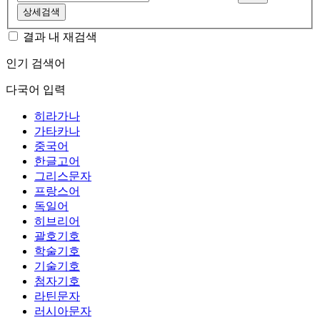
상세검색
결과 내 재검색
인기 검색어
다국어 입력
히라가나
가타카나
중국어
한글고어
그리스문자
프랑스어
독일어
히브리어
괄호기호
학술기호
기술기호
첨자기호
라틴문자
러시아문자