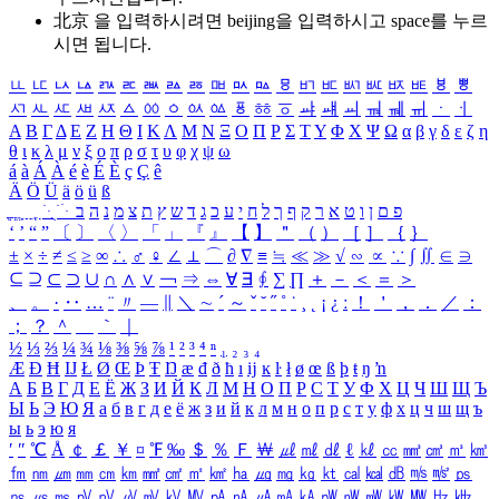
北京 을 입력하시려면
beijing
을 입력하시고 space를 누르
시면 됩니다.
ㅥ
ㅦ
ㅧ
ㅨ
ㅩ
ㅪ
ㅫ
ㅬ
ㅭ
ㅮ
ㅯ
ㅰ
ㅱ
ㅲ
ㅳ
ㅴ
ㅵ
ㅶ
ㅷ
ㅸ
ㅹ
ㅺ
ㅻ
ㅼ
ㅽ
ㅾ
ㅿ
ㆀ
ㆁ
ㆂ
ㆃ
ㆄ
ㆅ
ㆆ
ㆇ
ㆈ
ㆉ
ㆊ
ㆋ
ㆌ
ㆍ
ㆎ
Α
Β
Γ
Δ
Ε
Ζ
Η
Θ
Ι
Κ
Λ
Μ
Ν
Ξ
Ο
Π
Ρ
Σ
Τ
Υ
Φ
Χ
Ψ
Ω
α
β
γ
δ
ε
ζ
η
θ
ι
κ
λ
μ
ν
ξ
ο
π
ρ
σ
τ
υ
φ
χ
ψ
ω
á
à
Á
À
é
è
É
È
ç
Ç
ê
Ä
Ö
Ü
ä
ö
ü
ß
ְ
ֳ
ֲ
ֱ
ָ
ַ
ֵ
ֶ
ִ
ֹ
ּ
ֻ
ׂ
ׁ
ּ
ב
ה
נ
מ
צ
ת
ץ
ש
ד
ג
כ
ע
י
ח
ל
ך
ף
ק
ר
א
ט
ו
ן
ם
פ
‘
’
“
”
〔
〕
〈
〉
「
」
『
』
【
】
＂
（
）
［
］
｛
｝
±
×
÷
≠
≤
≥
∞
∴
♂
♀
∠
⊥
⌒
∂
∇
≡
≒
≪
≫
√
∽
∝
∵
∫
∬
∈
∋
⊆
⊇
⊂
⊃
∪
∩
∧
∨
￢
⇒
⇔
∀
∃
∮
∑
∏
＋
－
＜
＝
＞
、
。
·
‥
…
¨
〃
―
∥
＼
∼
´
～
ˇ
˘
˝
˚
˙
¸
˛
¡
¿
ː
！
＇
，
．
／
：
；
？
＾
＿
｀
｜
½
⅓
⅔
¼
¾
⅛
⅜
⅝
⅞
¹
²
³
⁴
ⁿ
₁
₂
₃
₄
Æ
Ð
Ħ
Ĳ
Ł
Ø
Œ
Þ
Ŧ
Ŋ
æ
đ
ð
ħ
ı
ĳ
ĸ
ŀ
ł
ø
œ
ß
þ
ŧ
ŋ
ŉ
А
Б
В
Г
Д
Е
Ё
Ж
З
И
Й
К
Л
М
Н
О
П
Р
С
Т
У
Ф
Х
Ц
Ч
Ш
Щ
Ъ
Ы
Ь
Э
Ю
Я
а
б
в
г
д
е
ё
ж
з
и
й
к
л
м
н
о
п
р
с
т
у
ф
х
ц
ч
ш
щ
ъ
ы
ь
э
ю
я
′
″
℃
Å
￠
￡
￥
¤
℉
‰
＄
％
Ｆ
￦
㎕
㎖
㎗
ℓ
㎘
㏄
㎣
㎤
㎥
㎦
㎙
㎚
㎛
㎜
㎝
㎞
㎟
㎠
㎡
㎢
㏊
㎍
㎎
㎏
㏏
㎈
㎉
㏈
㎧
㎨
㎰
㎱
㎲
㎳
㎴
㎵
㎶
㎷
㎸
㎹
㎀
㎁
㎂
㎃
㎄
㎺
㎻
㎽
㎾
㎿
㎐
㎑