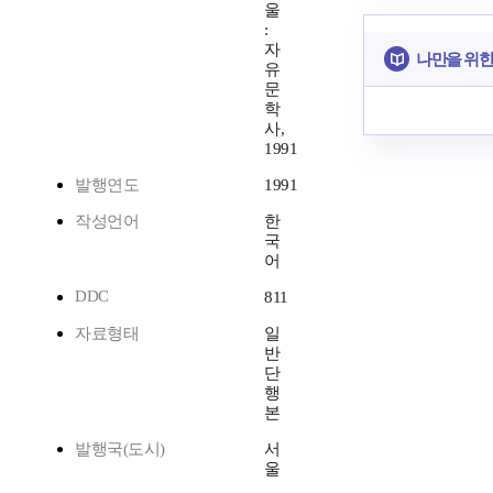
울
:
자
나만을 위한
유
문
학
사,
1991
발행연도
1991
작성언어
한
국
어
DDC
811
자료형태
일
반
단
행
본
발행국(도시)
서
울