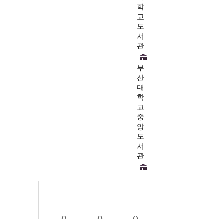
학
교
도
서
관
부
산
대
학
교
중
앙
도
서
관
0
0
0