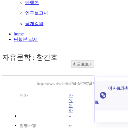
단행본
연구보고서
공개강의
home
단행본 상세
자유문학 : 창간호
한글로보기
https://www.riss.kr/link?id=M9297413
이 자료와 함
저자
자
유
료
문
학
사
발행사항
서