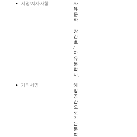
서명/저자사항
자
유
문
학
:
창
간
호
/
자
유
문
학
사.
기타서명
해
방
공
간
으
로
가
는
문
학