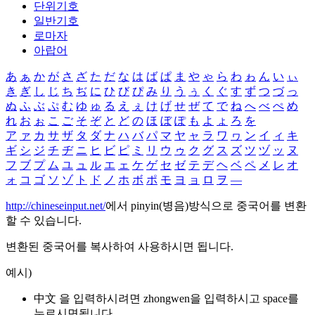
단위기호
일반기호
로마자
아랍어
あ
ぁ
か
が
さ
ざ
た
だ
な
は
ば
ぱ
ま
や
ゃ
ら
わ
ゎ
ん
い
ぃ
き
ぎ
し
じ
ち
ぢ
に
ひ
び
ぴ
み
り
う
ぅ
く
ぐ
す
ず
つ
づ
っ
ぬ
ふ
ぶ
ぷ
む
ゆ
ゅ
る
え
ぇ
け
げ
せ
ぜ
て
で
ね
へ
べ
ぺ
め
れ
お
ぉ
こ
ご
そ
ぞ
と
ど
の
ほ
ぼ
ぽ
も
よ
ょ
ろ
を
ア
ァ
カ
サ
ザ
タ
ダ
ナ
ハ
バ
パ
マ
ヤ
ャ
ラ
ワ
ヮ
ン
イ
ィ
キ
ギ
シ
ジ
チ
ヂ
ニ
ヒ
ビ
ピ
ミ
リ
ウ
ゥ
ク
グ
ス
ズ
ツ
ヅ
ッ
ヌ
フ
ブ
プ
ム
ユ
ュ
ル
エ
ェ
ケ
ゲ
セ
ゼ
テ
デ
ヘ
ベ
ペ
メ
レ
オ
ォ
コ
ゴ
ソ
ゾ
ト
ド
ノ
ホ
ボ
ポ
モ
ヨ
ョ
ロ
ヲ
―
http://chineseinput.net/
에서 pinyin(병음)방식으로 중국어를 변환
할 수 있습니다.
변환된 중국어를 복사하여 사용하시면 됩니다.
예시)
中文 을 입력하시려면
zhongwen
을 입력하시고 space를
누르시면됩니다.