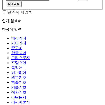
상세검색
결과 내 재검색
인기 검색어
다국어 입력
히라가나
가타카나
중국어
한글고어
그리스문자
프랑스어
독일어
히브리어
괄호기호
학술기호
기술기호
첨자기호
라틴문자
러시아문자