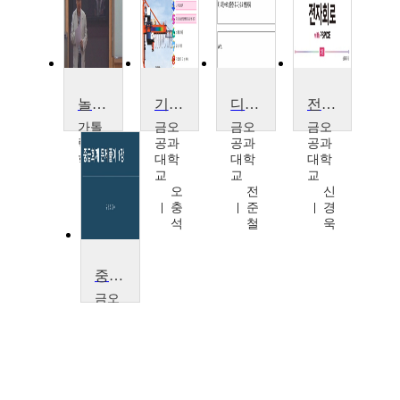
놀이와 풀이
기사문제풀이를 통한 고체역학 개념 다지기
디지털공학 연습문제 풀이
전자회로 문제 풀이
가톨
금오
금오
금오
릭대
공과
공과
공과
학교
대학
대학
대학
박
교
교
교
일
오
전
신
영
충
준
경
석
철
욱
중급회계연습문제풀이
금오
공과
대학
교
구
정
호