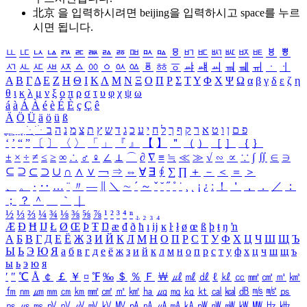
北京 을 입력하시려면
beijing
을 입력하시고 space를 누르
시면 됩니다.
ㅥ
ㅦ
ㅧ
ㅨ
ㅩ
ㅪ
ㅫ
ㅬ
ㅭ
ㅮ
ㅯ
ㅰ
ㅱ
ㅲ
ㅳ
ㅴ
ㅵ
ㅶ
ㅷ
ㅸ
ㅹ
ㅺ
ㅻ
ㅼ
ㅽ
ㅾ
ㅿ
ㆀ
ㆁ
ㆂ
ㆃ
ㆄ
ㆅ
ㆆ
ㆇ
ㆈ
ㆉ
ㆊ
ㆋ
ㆌ
ㆍ
ㆎ
Α
Β
Γ
Δ
Ε
Ζ
Η
Θ
Ι
Κ
Λ
Μ
Ν
Ξ
Ο
Π
Ρ
Σ
Τ
Υ
Φ
Χ
Ψ
Ω
α
β
γ
δ
ε
ζ
η
θ
ι
κ
λ
μ
ν
ξ
ο
π
ρ
σ
τ
υ
φ
χ
ψ
ω
á
à
Á
À
é
è
É
È
ç
Ç
ê
Ä
Ö
Ü
ä
ö
ü
ß
ְ
ֳ
ֲ
ֱ
ָ
ַ
ֵ
ֶ
ִ
ֹ
ּ
ֻ
ׂ
ׁ
ּ
ב
ה
נ
מ
צ
ת
ץ
ש
ד
ג
כ
ע
י
ח
ל
ך
ף
ק
ר
א
ט
ו
ן
ם
פ
‘
’
“
”
〔
〕
〈
〉
「
」
『
』
【
】
＂
（
）
［
］
｛
｝
±
×
÷
≠
≤
≥
∞
∴
♂
♀
∠
⊥
⌒
∂
∇
≡
≒
≪
≫
√
∽
∝
∵
∫
∬
∈
∋
⊆
⊇
⊂
⊃
∪
∩
∧
∨
￢
⇒
⇔
∀
∃
∮
∑
∏
＋
－
＜
＝
＞
、
。
·
‥
…
¨
〃
―
∥
＼
∼
´
～
ˇ
˘
˝
˚
˙
¸
˛
¡
¿
ː
！
＇
，
．
／
：
；
？
＾
＿
｀
｜
½
⅓
⅔
¼
¾
⅛
⅜
⅝
⅞
¹
²
³
⁴
ⁿ
₁
₂
₃
₄
Æ
Ð
Ħ
Ĳ
Ł
Ø
Œ
Þ
Ŧ
Ŋ
æ
đ
ð
ħ
ı
ĳ
ĸ
ŀ
ł
ø
œ
ß
þ
ŧ
ŋ
ŉ
А
Б
В
Г
Д
Е
Ё
Ж
З
И
Й
К
Л
М
Н
О
П
Р
С
Т
У
Ф
Х
Ц
Ч
Ш
Щ
Ъ
Ы
Ь
Э
Ю
Я
а
б
в
г
д
е
ё
ж
з
и
й
к
л
м
н
о
п
р
с
т
у
ф
х
ц
ч
ш
щ
ъ
ы
ь
э
ю
я
′
″
℃
Å
￠
￡
￥
¤
℉
‰
＄
％
Ｆ
￦
㎕
㎖
㎗
ℓ
㎘
㏄
㎣
㎤
㎥
㎦
㎙
㎚
㎛
㎜
㎝
㎞
㎟
㎠
㎡
㎢
㏊
㎍
㎎
㎏
㏏
㎈
㎉
㏈
㎧
㎨
㎰
㎱
㎲
㎳
㎴
㎵
㎶
㎷
㎸
㎹
㎀
㎁
㎂
㎃
㎄
㎺
㎻
㎽
㎾
㎿
㎐
㎑