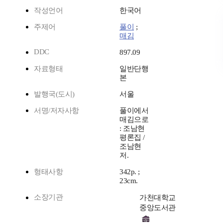
작성언어
한국어
주제어
풀이
;
매김
DDC
897.09
자료형태
일반단행
본
발행국(도시)
서울
서명/저자사항
풀이에서
매김으로
: 조남현
평론집 /
조남현
저.
형태사항
342p. ;
23cm.
소장기관
가천대학교
중앙도서관