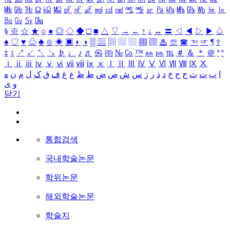
㎒
㎓
㎔
Ω
㏀
㏁
㎊
㎋
㎌
㏖
㏅
㎭
㎮
㎯
㏛
㎩
㎪
㎫
㎬
㏝
㏐
㏓
㏃
㏉
㏜
㏆
§
※
☆
★
○
●
◎
◇
◆
□
■
△
▽
→
←
↑
↓
↔
〓
◁
◀
▷
▶
♤
♠
♡
♥
♧
♣
⊙
◈
▣
◐
◑
▒
▤
▥
▨
▧
▦
▩
♨
☏
☎
☜
☞
¶
†
‡
↕
↗
↙
↖
↘
♭
♩
♪
♬
㉿
㈜
№
㏇
™
㏂
㏘
℡
＃
＆
＊
＠
ª
º
ⅰ
ⅱ
ⅲ
ⅳ
ⅴ
ⅵ
ⅶ
ⅷ
ⅸ
ⅹ
Ⅰ
Ⅱ
Ⅲ
Ⅳ
Ⅴ
Ⅵ
Ⅶ
Ⅷ
Ⅸ
Ⅹ
ا
ب
ت
ث
ج
ح
خ
د
ذ
ر
ز
س
ش
ص
ض
ط
ظ
ع
غ
ف
ق
ک
ل
م
ن
ه
و
ی
닫기
통합검색
국내학술논문
학위논문
해외학술논문
학술지