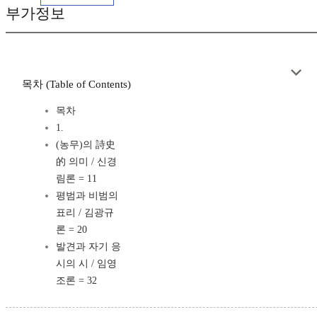
부가정보
목차 (Table of Contents)
목차
1.
(농무)의 詩史
的 의미 / 신경
림론 = 11
평범과 비범의
표리 / 김광규
론 = 20
발견과 자기 응
시의 시 / 임영
조론 = 32