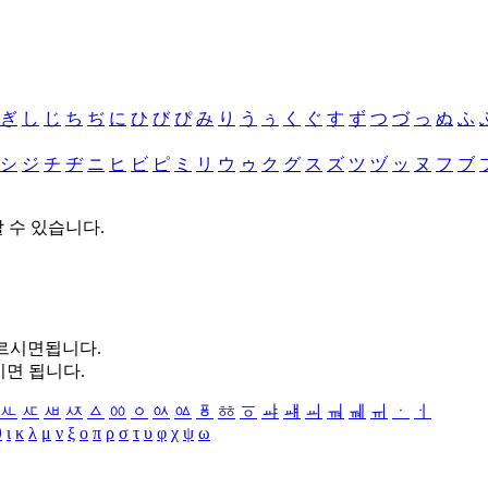
ぎ
し
じ
ち
ぢ
に
ひ
び
ぴ
み
り
う
ぅ
く
ぐ
す
ず
つ
づ
っ
ぬ
ふ
シ
ジ
チ
ヂ
ニ
ヒ
ビ
ピ
ミ
リ
ウ
ゥ
ク
グ
ス
ズ
ツ
ヅ
ッ
ヌ
フ
ブ
할 수 있습니다.
누르시면됩니다.
시면 됩니다.
ㅻ
ㅼ
ㅽ
ㅾ
ㅿ
ㆀ
ㆁ
ㆂ
ㆃ
ㆄ
ㆅ
ㆆ
ㆇ
ㆈ
ㆉ
ㆊ
ㆋ
ㆌ
ㆍ
ㆎ
θ
ι
κ
λ
μ
ν
ξ
ο
π
ρ
σ
τ
υ
φ
χ
ψ
ω