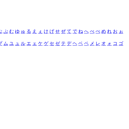
ぶ
ぷ
む
ゆ
ゅ
る
え
ぇ
け
げ
せ
ぜ
て
で
ね
へ
べ
ぺ
め
れ
お
ぉ
プ
ム
ユ
ュ
ル
エ
ェ
ケ
ゲ
セ
ゼ
テ
デ
ヘ
ベ
ペ
メ
レ
オ
ォ
コ
ゴ