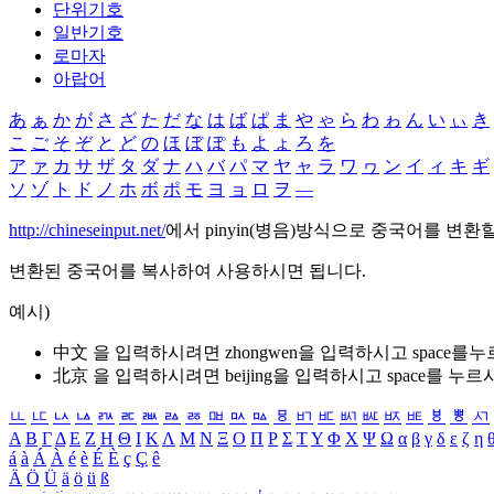
단위기호
일반기호
로마자
아랍어
あ
ぁ
か
が
さ
ざ
た
だ
な
は
ば
ぱ
ま
や
ゃ
ら
わ
ゎ
ん
い
ぃ
き
こ
ご
そ
ぞ
と
ど
の
ほ
ぼ
ぽ
も
よ
ょ
ろ
を
ア
ァ
カ
サ
ザ
タ
ダ
ナ
ハ
バ
パ
マ
ヤ
ャ
ラ
ワ
ヮ
ン
イ
ィ
キ
ギ
ソ
ゾ
ト
ド
ノ
ホ
ボ
ポ
モ
ヨ
ョ
ロ
ヲ
―
http://chineseinput.net/
에서 pinyin(병음)방식으로 중국어를 변환
변환된 중국어를 복사하여 사용하시면 됩니다.
예시)
中文 을 입력하시려면
zhongwen
을 입력하시고 space를
北京 을 입력하시려면
beijing
을 입력하시고 space를 누르
ㅥ
ㅦ
ㅧ
ㅨ
ㅩ
ㅪ
ㅫ
ㅬ
ㅭ
ㅮ
ㅯ
ㅰ
ㅱ
ㅲ
ㅳ
ㅴ
ㅵ
ㅶ
ㅷ
ㅸ
ㅹ
ㅺ
Α
Β
Γ
Δ
Ε
Ζ
Η
Θ
Ι
Κ
Λ
Μ
Ν
Ξ
Ο
Π
Ρ
Σ
Τ
Υ
Φ
Χ
Ψ
Ω
α
β
γ
δ
ε
ζ
η
á
à
Á
À
é
è
É
È
ç
Ç
ê
Ä
Ö
Ü
ä
ö
ü
ß