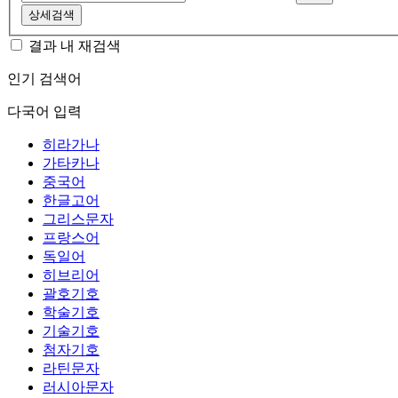
상세검색
결과 내 재검색
인기 검색어
다국어 입력
히라가나
가타카나
중국어
한글고어
그리스문자
프랑스어
독일어
히브리어
괄호기호
학술기호
기술기호
첨자기호
라틴문자
러시아문자