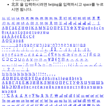
北京 을 입력하시려면
beijing
을 입력하시고 space를 누르
시면 됩니다.
ㅥ
ㅦ
ㅧ
ㅨ
ㅩ
ㅪ
ㅫ
ㅬ
ㅭ
ㅮ
ㅯ
ㅰ
ㅱ
ㅲ
ㅳ
ㅴ
ㅵ
ㅶ
ㅷ
ㅸ
ㅹ
ㅺ
ㅻ
ㅼ
ㅽ
ㅾ
ㅿ
ㆀ
ㆁ
ㆂ
ㆃ
ㆄ
ㆅ
ㆆ
ㆇ
ㆈ
ㆉ
ㆊ
ㆋ
ㆌ
ㆍ
ㆎ
Α
Β
Γ
Δ
Ε
Ζ
Η
Θ
Ι
Κ
Λ
Μ
Ν
Ξ
Ο
Π
Ρ
Σ
Τ
Υ
Φ
Χ
Ψ
Ω
α
β
γ
δ
ε
ζ
η
θ
ι
κ
λ
μ
ν
ξ
ο
π
ρ
σ
τ
υ
φ
χ
ψ
ω
á
à
Á
À
é
è
É
È
ç
Ç
ê
Ä
Ö
Ü
ä
ö
ü
ß
ְ
ֳ
ֲ
ֱ
ָ
ַ
ֵ
ֶ
ִ
ֹ
ּ
ֻ
ׂ
ׁ
ּ
ב
ה
נ
מ
צ
ת
ץ
ש
ד
ג
כ
ע
י
ח
ל
ך
ף
ק
ר
א
ט
ו
ן
ם
פ
‘
’
“
”
〔
〕
〈
〉
「
」
『
』
【
】
＂
（
）
［
］
｛
｝
±
×
÷
≠
≤
≥
∞
∴
♂
♀
∠
⊥
⌒
∂
∇
≡
≒
≪
≫
√
∽
∝
∵
∫
∬
∈
∋
⊆
⊇
⊂
⊃
∪
∩
∧
∨
￢
⇒
⇔
∀
∃
∮
∑
∏
＋
－
＜
＝
＞
、
。
·
‥
…
¨
〃
―
∥
＼
∼
´
～
ˇ
˘
˝
˚
˙
¸
˛
¡
¿
ː
！
＇
，
．
／
：
；
？
＾
＿
｀
｜
½
⅓
⅔
¼
¾
⅛
⅜
⅝
⅞
¹
²
³
⁴
ⁿ
₁
₂
₃
₄
Æ
Ð
Ħ
Ĳ
Ł
Ø
Œ
Þ
Ŧ
Ŋ
æ
đ
ð
ħ
ı
ĳ
ĸ
ŀ
ł
ø
œ
ß
þ
ŧ
ŋ
ŉ
А
Б
В
Г
Д
Е
Ё
Ж
З
И
Й
К
Л
М
Н
О
П
Р
С
Т
У
Ф
Х
Ц
Ч
Ш
Щ
Ъ
Ы
Ь
Э
Ю
Я
а
б
в
г
д
е
ё
ж
з
и
й
к
л
м
н
о
п
р
с
т
у
ф
х
ц
ч
ш
щ
ъ
ы
ь
э
ю
я
′
″
℃
Å
￠
￡
￥
¤
℉
‰
＄
％
Ｆ
￦
㎕
㎖
㎗
ℓ
㎘
㏄
㎣
㎤
㎥
㎦
㎙
㎚
㎛
㎜
㎝
㎞
㎟
㎠
㎡
㎢
㏊
㎍
㎎
㎏
㏏
㎈
㎉
㏈
㎧
㎨
㎰
㎱
㎲
㎳
㎴
㎵
㎶
㎷
㎸
㎹
㎀
㎁
㎂
㎃
㎄
㎺
㎻
㎽
㎾
㎿
㎐
㎑