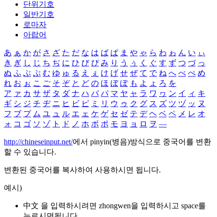
단위기호
일반기호
로마자
아랍어
あ
ぁ
か
が
さ
ざ
た
だ
な
は
ば
ぱ
ま
や
ゃ
ら
わ
ゎ
ん
い
ぃ
き
ぎ
し
じ
ち
ぢ
に
ひ
び
ぴ
み
り
う
ぅ
く
ぐ
す
ず
つ
づ
っ
ぬ
ふ
ぶ
ぷ
む
ゆ
ゅ
る
え
ぇ
け
げ
せ
ぜ
て
で
ね
へ
べ
ぺ
め
れ
お
ぉ
こ
ご
そ
ぞ
と
ど
の
ほ
ぼ
ぽ
も
よ
ょ
ろ
を
ア
ァ
カ
サ
ザ
タ
ダ
ナ
ハ
バ
パ
マ
ヤ
ャ
ラ
ワ
ヮ
ン
イ
ィ
キ
ギ
シ
ジ
チ
ヂ
ニ
ヒ
ビ
ピ
ミ
リ
ウ
ゥ
ク
グ
ス
ズ
ツ
ヅ
ッ
ヌ
フ
ブ
プ
ム
ユ
ュ
ル
エ
ェ
ケ
ゲ
セ
ゼ
テ
デ
ヘ
ベ
ペ
メ
レ
オ
ォ
コ
ゴ
ソ
ゾ
ト
ド
ノ
ホ
ボ
ポ
モ
ヨ
ョ
ロ
ヲ
―
http://chineseinput.net/
에서 pinyin(병음)방식으로 중국어를 변환
할 수 있습니다.
변환된 중국어를 복사하여 사용하시면 됩니다.
예시)
中文 을 입력하시려면
zhongwen
을 입력하시고 space를
누르시면됩니다.