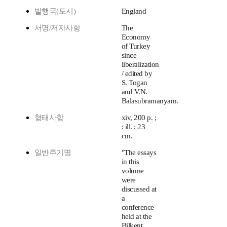
발행국(도시)
England
서명/저자사항
The
Economy
of Turkey
since
liberalization
/ edited by
S. Togan
and V.N.
Balasubramanyam.
형태사항
xiv, 200 p. ;
: ill. ; 23
cm.
일반주기명
"The essays
in this
volume
were
discussed at
a
conference
held at the
Bilkent