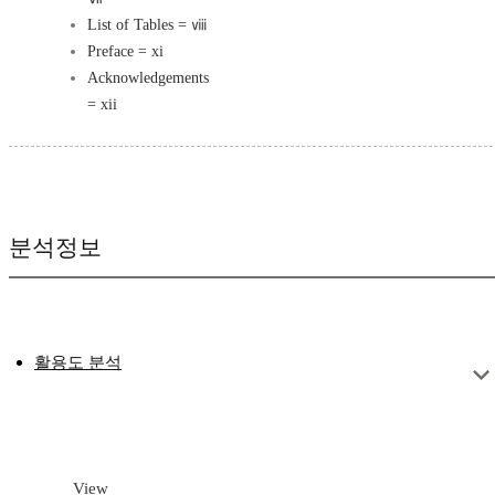
List of Tables = ⅷ
Preface = xi
Acknowledgements
= xii
분석정보
활용도 분석
View