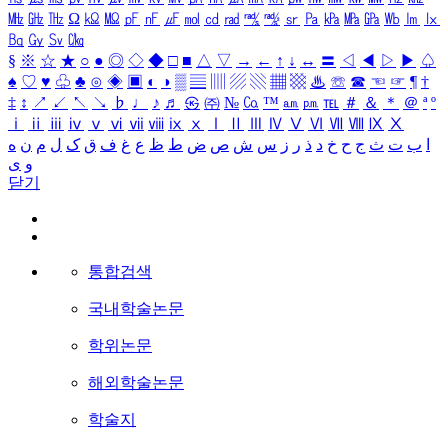
㎒
㎓
㎔
Ω
㏀
㏁
㎊
㎋
㎌
㏖
㏅
㎭
㎮
㎯
㏛
㎩
㎪
㎫
㎬
㏝
㏐
㏓
㏃
㏉
㏜
㏆
§
※
☆
★
○
●
◎
◇
◆
□
■
△
▽
→
←
↑
↓
↔
〓
◁
◀
▷
▶
♤
♠
♡
♥
♧
♣
⊙
◈
▣
◐
◑
▒
▤
▥
▨
▧
▦
▩
♨
☏
☎
☜
☞
¶
†
‡
↕
↗
↙
↖
↘
♭
♩
♪
♬
㉿
㈜
№
㏇
™
㏂
㏘
℡
＃
＆
＊
＠
ª
º
ⅰ
ⅱ
ⅲ
ⅳ
ⅴ
ⅵ
ⅶ
ⅷ
ⅸ
ⅹ
Ⅰ
Ⅱ
Ⅲ
Ⅳ
Ⅴ
Ⅵ
Ⅶ
Ⅷ
Ⅸ
Ⅹ
ا
ب
ت
ث
ج
ح
خ
د
ذ
ر
ز
س
ش
ص
ض
ط
ظ
ع
غ
ف
ق
ک
ل
م
ن
ه
و
ی
닫기
통합검색
국내학술논문
학위논문
해외학술논문
학술지