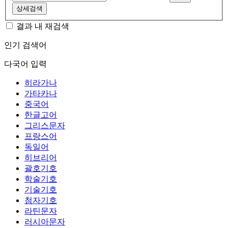
상세검색
결과 내 재검색
인기 검색어
다국어 입력
히라가나
가타카나
중국어
한글고어
그리스문자
프랑스어
독일어
히브리어
괄호기호
학술기호
기술기호
첨자기호
라틴문자
러시아문자