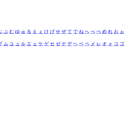
ぶ
ぷ
む
ゆ
ゅ
る
え
ぇ
け
げ
せ
ぜ
て
で
ね
へ
べ
ぺ
め
れ
お
ぉ
プ
ム
ユ
ュ
ル
エ
ェ
ケ
ゲ
セ
ゼ
テ
デ
ヘ
ベ
ペ
メ
レ
オ
ォ
コ
ゴ