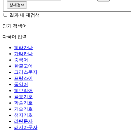
상세검색
결과 내 재검색
인기 검색어
다국어 입력
히라가나
가타카나
중국어
한글고어
그리스문자
프랑스어
독일어
히브리어
괄호기호
학술기호
기술기호
첨자기호
라틴문자
러시아문자