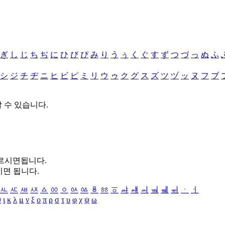
ぎ
し
じ
ち
ぢ
に
ひ
び
ぴ
み
り
う
ぅ
く
ぐ
す
ず
つ
づ
っ
ぬ
ふ
シ
ジ
チ
ヂ
ニ
ヒ
ビ
ピ
ミ
リ
ウ
ゥ
ク
グ
ス
ズ
ツ
ヅ
ッ
ヌ
フ
ブ
할 수 있습니다.
누르시면됩니다.
시면 됩니다.
ㅻ
ㅼ
ㅽ
ㅾ
ㅿ
ㆀ
ㆁ
ㆂ
ㆃ
ㆄ
ㆅ
ㆆ
ㆇ
ㆈ
ㆉ
ㆊ
ㆋ
ㆌ
ㆍ
ㆎ
θ
ι
κ
λ
μ
ν
ξ
ο
π
ρ
σ
τ
υ
φ
χ
ψ
ω