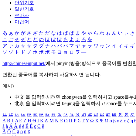
단위기호
일반기호
로마자
아랍어
あ
ぁ
か
が
さ
ざ
た
だ
な
は
ば
ぱ
ま
や
ゃ
ら
わ
ゎ
ん
い
ぃ
き
こ
ご
そ
ぞ
と
ど
の
ほ
ぼ
ぽ
も
よ
ょ
ろ
を
ア
ァ
カ
サ
ザ
タ
ダ
ナ
ハ
バ
パ
マ
ヤ
ャ
ラ
ワ
ヮ
ン
イ
ィ
キ
ギ
ソ
ゾ
ト
ド
ノ
ホ
ボ
ポ
モ
ヨ
ョ
ロ
ヲ
―
http://chineseinput.net/
에서 pinyin(병음)방식으로 중국어를 변환
변환된 중국어를 복사하여 사용하시면 됩니다.
예시)
中文 을 입력하시려면
zhongwen
을 입력하시고 space를
北京 을 입력하시려면
beijing
을 입력하시고 space를 누르
ㅥ
ㅦ
ㅧ
ㅨ
ㅩ
ㅪ
ㅫ
ㅬ
ㅭ
ㅮ
ㅯ
ㅰ
ㅱ
ㅲ
ㅳ
ㅴ
ㅵ
ㅶ
ㅷ
ㅸ
ㅹ
ㅺ
Α
Β
Γ
Δ
Ε
Ζ
Η
Θ
Ι
Κ
Λ
Μ
Ν
Ξ
Ο
Π
Ρ
Σ
Τ
Υ
Φ
Χ
Ψ
Ω
α
β
γ
δ
ε
ζ
η
á
à
Á
À
é
è
É
È
ç
Ç
ê
Ä
Ö
Ü
ä
ö
ü
ß