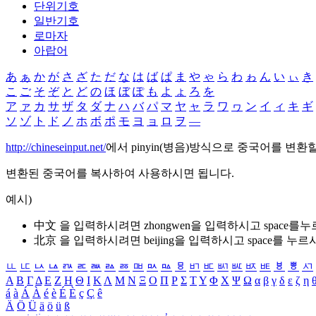
단위기호
일반기호
로마자
아랍어
あ
ぁ
か
が
さ
ざ
た
だ
な
は
ば
ぱ
ま
や
ゃ
ら
わ
ゎ
ん
い
ぃ
き
こ
ご
そ
ぞ
と
ど
の
ほ
ぼ
ぽ
も
よ
ょ
ろ
を
ア
ァ
カ
サ
ザ
タ
ダ
ナ
ハ
バ
パ
マ
ヤ
ャ
ラ
ワ
ヮ
ン
イ
ィ
キ
ギ
ソ
ゾ
ト
ド
ノ
ホ
ボ
ポ
モ
ヨ
ョ
ロ
ヲ
―
http://chineseinput.net/
에서 pinyin(병음)방식으로 중국어를 변환
변환된 중국어를 복사하여 사용하시면 됩니다.
예시)
中文 을 입력하시려면
zhongwen
을 입력하시고 space를
北京 을 입력하시려면
beijing
을 입력하시고 space를 누르
ㅥ
ㅦ
ㅧ
ㅨ
ㅩ
ㅪ
ㅫ
ㅬ
ㅭ
ㅮ
ㅯ
ㅰ
ㅱ
ㅲ
ㅳ
ㅴ
ㅵ
ㅶ
ㅷ
ㅸ
ㅹ
ㅺ
Α
Β
Γ
Δ
Ε
Ζ
Η
Θ
Ι
Κ
Λ
Μ
Ν
Ξ
Ο
Π
Ρ
Σ
Τ
Υ
Φ
Χ
Ψ
Ω
α
β
γ
δ
ε
ζ
η
á
à
Á
À
é
è
É
È
ç
Ç
ê
Ä
Ö
Ü
ä
ö
ü
ß