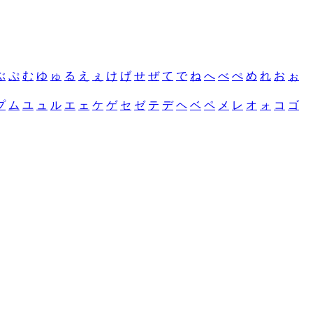
ぶ
ぷ
む
ゆ
ゅ
る
え
ぇ
け
げ
せ
ぜ
て
で
ね
へ
べ
ぺ
め
れ
お
ぉ
プ
ム
ユ
ュ
ル
エ
ェ
ケ
ゲ
セ
ゼ
テ
デ
ヘ
ベ
ペ
メ
レ
オ
ォ
コ
ゴ