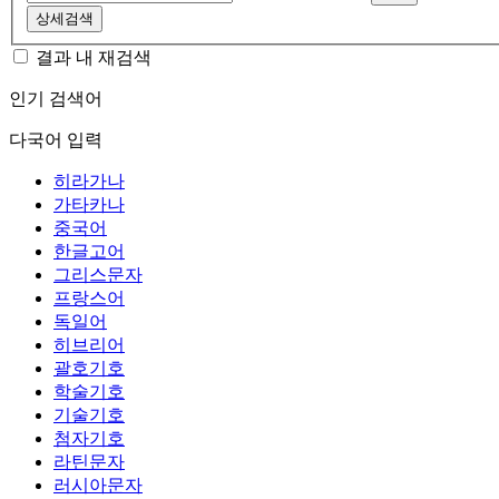
상세검색
결과 내 재검색
인기 검색어
다국어 입력
히라가나
가타카나
중국어
한글고어
그리스문자
프랑스어
독일어
히브리어
괄호기호
학술기호
기술기호
첨자기호
라틴문자
러시아문자