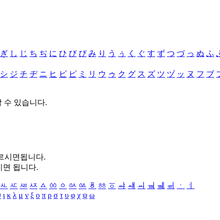
ぎ
し
じ
ち
ぢ
に
ひ
び
ぴ
み
り
う
ぅ
く
ぐ
す
ず
つ
づ
っ
ぬ
ふ
シ
ジ
チ
ヂ
ニ
ヒ
ビ
ピ
ミ
リ
ウ
ゥ
ク
グ
ス
ズ
ツ
ヅ
ッ
ヌ
フ
ブ
할 수 있습니다.
누르시면됩니다.
시면 됩니다.
ㅻ
ㅼ
ㅽ
ㅾ
ㅿ
ㆀ
ㆁ
ㆂ
ㆃ
ㆄ
ㆅ
ㆆ
ㆇ
ㆈ
ㆉ
ㆊ
ㆋ
ㆌ
ㆍ
ㆎ
θ
ι
κ
λ
μ
ν
ξ
ο
π
ρ
σ
τ
υ
φ
χ
ψ
ω