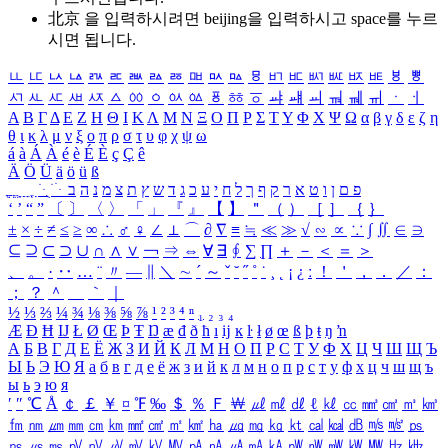
北京 을 입력하시려면
beijing
을 입력하시고 space를 누르
시면 됩니다.
ㅥ
ㅦ
ㅧ
ㅨ
ㅩ
ㅪ
ㅫ
ㅬ
ㅭ
ㅮ
ㅯ
ㅰ
ㅱ
ㅲ
ㅳ
ㅴ
ㅵ
ㅶ
ㅷ
ㅸ
ㅹ
ㅺ
ㅻ
ㅼ
ㅽ
ㅾ
ㅿ
ㆀ
ㆁ
ㆂ
ㆃ
ㆄ
ㆅ
ㆆ
ㆇ
ㆈ
ㆉ
ㆊ
ㆋ
ㆌ
ㆍ
ㆎ
Α
Β
Γ
Δ
Ε
Ζ
Η
Θ
Ι
Κ
Λ
Μ
Ν
Ξ
Ο
Π
Ρ
Σ
Τ
Υ
Φ
Χ
Ψ
Ω
α
β
γ
δ
ε
ζ
η
θ
ι
κ
λ
μ
ν
ξ
ο
π
ρ
σ
τ
υ
φ
χ
ψ
ω
á
à
Á
À
é
è
É
È
ç
Ç
ê
Ä
Ö
Ü
ä
ö
ü
ß
ְ
ֳ
ֲ
ֱ
ָ
ַ
ֵ
ֶ
ִ
ֹ
ּ
ֻ
ׂ
ׁ
ּ
ב
ה
נ
מ
צ
ת
ץ
ש
ד
ג
כ
ע
י
ח
ל
ך
ף
ק
ר
א
ט
ו
ן
ם
פ
‘
’
“
”
〔
〕
〈
〉
「
」
『
』
【
】
＂
（
）
［
］
｛
｝
±
×
÷
≠
≤
≥
∞
∴
♂
♀
∠
⊥
⌒
∂
∇
≡
≒
≪
≫
√
∽
∝
∵
∫
∬
∈
∋
⊆
⊇
⊂
⊃
∪
∩
∧
∨
￢
⇒
⇔
∀
∃
∮
∑
∏
＋
－
＜
＝
＞
、
。
·
‥
…
¨
〃
―
∥
＼
∼
´
～
ˇ
˘
˝
˚
˙
¸
˛
¡
¿
ː
！
＇
，
．
／
：
；
？
＾
＿
｀
｜
½
⅓
⅔
¼
¾
⅛
⅜
⅝
⅞
¹
²
³
⁴
ⁿ
₁
₂
₃
₄
Æ
Ð
Ħ
Ĳ
Ł
Ø
Œ
Þ
Ŧ
Ŋ
æ
đ
ð
ħ
ı
ĳ
ĸ
ŀ
ł
ø
œ
ß
þ
ŧ
ŋ
ŉ
А
Б
В
Г
Д
Е
Ё
Ж
З
И
Й
К
Л
М
Н
О
П
Р
С
Т
У
Ф
Х
Ц
Ч
Ш
Щ
Ъ
Ы
Ь
Э
Ю
Я
а
б
в
г
д
е
ё
ж
з
и
й
к
л
м
н
о
п
р
с
т
у
ф
х
ц
ч
ш
щ
ъ
ы
ь
э
ю
я
′
″
℃
Å
￠
￡
￥
¤
℉
‰
＄
％
Ｆ
￦
㎕
㎖
㎗
ℓ
㎘
㏄
㎣
㎤
㎥
㎦
㎙
㎚
㎛
㎜
㎝
㎞
㎟
㎠
㎡
㎢
㏊
㎍
㎎
㎏
㏏
㎈
㎉
㏈
㎧
㎨
㎰
㎱
㎲
㎳
㎴
㎵
㎶
㎷
㎸
㎹
㎀
㎁
㎂
㎃
㎄
㎺
㎻
㎽
㎾
㎿
㎐
㎑