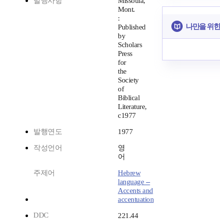
발행사항
Missoula,
Mont.
:
나만을 위한
Published
by
Scholars
Press
for
the
Society
of
Biblical
Literature,
c1977
발행연도
1977
작성언어
영
어
주제어
Hebrew
language --
Accents and
accentuation
DDC
221.44