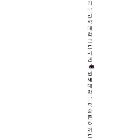
리
교
신
학
대
학
교
도
서
관
연
세
대
학
교
학
술
문
화
처
도