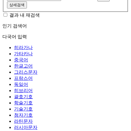
상세검색
결과 내 재검색
인기 검색어
다국어 입력
히라가나
가타카나
중국어
한글고어
그리스문자
프랑스어
독일어
히브리어
괄호기호
학술기호
기술기호
첨자기호
라틴문자
러시아문자