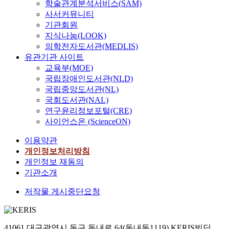
학술관계분석서비스(SAM)
사서커뮤니티
기관회원
지식나눔(LOOK)
의학전자도서관(MEDLIS)
유관기관 사이트
교육부(MOE)
국립장애인도서관(NLD)
국립중앙도서관(NL)
국회도서관(NAL)
연구윤리정보포털(CRE)
사이언스온 (ScienceON)
이용약관
개인정보처리방침
개인정보 재동의
기관소개
저작물 게시중단요청
41061 대구광역시 동구 동내로 64(동내동1119) KERIS빌딩