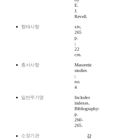
E.
J.
Revell.
형태사항
xiv,
265
p.
;
22
cm.
총서사항
Masoretic
studies
;
no.
4
일반주기명
Includes
indexes.
Bibliography:
p.
260-
265.
소장기관
감