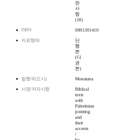
판
사
항
(18)
ISBN
0891301410
자료형태
단
행
본
(다
권
본)
발행국(도시)
Monatana
서명/저자사항
Biblical
texts
with
Palestinian
pointing
and
their
accents
/
by