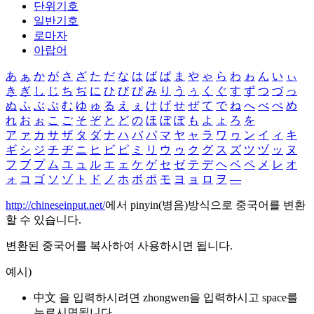
단위기호
일반기호
로마자
아랍어
あ
ぁ
か
が
さ
ざ
た
だ
な
は
ば
ぱ
ま
や
ゃ
ら
わ
ゎ
ん
い
ぃ
き
ぎ
し
じ
ち
ぢ
に
ひ
び
ぴ
み
り
う
ぅ
く
ぐ
す
ず
つ
づ
っ
ぬ
ふ
ぶ
ぷ
む
ゆ
ゅ
る
え
ぇ
け
げ
せ
ぜ
て
で
ね
へ
べ
ぺ
め
れ
お
ぉ
こ
ご
そ
ぞ
と
ど
の
ほ
ぼ
ぽ
も
よ
ょ
ろ
を
ア
ァ
カ
サ
ザ
タ
ダ
ナ
ハ
バ
パ
マ
ヤ
ャ
ラ
ワ
ヮ
ン
イ
ィ
キ
ギ
シ
ジ
チ
ヂ
ニ
ヒ
ビ
ピ
ミ
リ
ウ
ゥ
ク
グ
ス
ズ
ツ
ヅ
ッ
ヌ
フ
ブ
プ
ム
ユ
ュ
ル
エ
ェ
ケ
ゲ
セ
ゼ
テ
デ
ヘ
ベ
ペ
メ
レ
オ
ォ
コ
ゴ
ソ
ゾ
ト
ド
ノ
ホ
ボ
ポ
モ
ヨ
ョ
ロ
ヲ
―
http://chineseinput.net/
에서 pinyin(병음)방식으로 중국어를 변환
할 수 있습니다.
변환된 중국어를 복사하여 사용하시면 됩니다.
예시)
中文 을 입력하시려면
zhongwen
을 입력하시고 space를
누르시면됩니다.