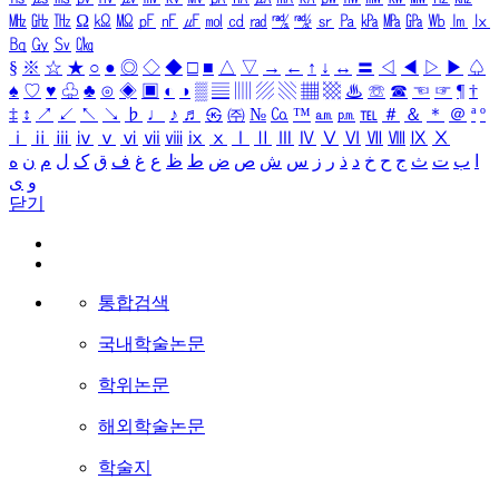
㎒
㎓
㎔
Ω
㏀
㏁
㎊
㎋
㎌
㏖
㏅
㎭
㎮
㎯
㏛
㎩
㎪
㎫
㎬
㏝
㏐
㏓
㏃
㏉
㏜
㏆
§
※
☆
★
○
●
◎
◇
◆
□
■
△
▽
→
←
↑
↓
↔
〓
◁
◀
▷
▶
♤
♠
♡
♥
♧
♣
⊙
◈
▣
◐
◑
▒
▤
▥
▨
▧
▦
▩
♨
☏
☎
☜
☞
¶
†
‡
↕
↗
↙
↖
↘
♭
♩
♪
♬
㉿
㈜
№
㏇
™
㏂
㏘
℡
＃
＆
＊
＠
ª
º
ⅰ
ⅱ
ⅲ
ⅳ
ⅴ
ⅵ
ⅶ
ⅷ
ⅸ
ⅹ
Ⅰ
Ⅱ
Ⅲ
Ⅳ
Ⅴ
Ⅵ
Ⅶ
Ⅷ
Ⅸ
Ⅹ
ا
ب
ت
ث
ج
ح
خ
د
ذ
ر
ز
س
ش
ص
ض
ط
ظ
ع
غ
ف
ق
ک
ل
م
ن
ه
و
ی
닫기
통합검색
국내학술논문
학위논문
해외학술논문
학술지