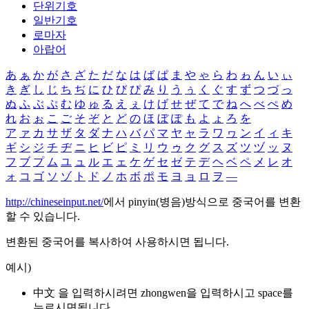
단위기호
일반기호
로마자
아랍어
あ
ぁ
か
が
さ
ざ
た
だ
な
は
ば
ぱ
ま
や
ゃ
ら
わ
ゎ
ん
い
ぃ
き
ぎ
し
じ
ち
ぢ
に
ひ
び
ぴ
み
り
う
ぅ
く
ぐ
す
ず
つ
づ
っ
ぬ
ふ
ぶ
ぷ
む
ゆ
ゅ
る
え
ぇ
け
げ
せ
ぜ
て
で
ね
へ
べ
ぺ
め
れ
お
ぉ
こ
ご
そ
ぞ
と
ど
の
ほ
ぼ
ぽ
も
よ
ょ
ろ
を
ア
ァ
カ
サ
ザ
タ
ダ
ナ
ハ
バ
パ
マ
ヤ
ャ
ラ
ワ
ヮ
ン
イ
ィ
キ
ギ
シ
ジ
チ
ヂ
ニ
ヒ
ビ
ピ
ミ
リ
ウ
ゥ
ク
グ
ス
ズ
ツ
ヅ
ッ
ヌ
フ
ブ
プ
ム
ユ
ュ
ル
エ
ェ
ケ
ゲ
セ
ゼ
テ
デ
ヘ
ベ
ペ
メ
レ
オ
ォ
コ
ゴ
ソ
ゾ
ト
ド
ノ
ホ
ボ
ポ
モ
ヨ
ョ
ロ
ヲ
―
http://chineseinput.net/
에서 pinyin(병음)방식으로 중국어를 변환
할 수 있습니다.
변환된 중국어를 복사하여 사용하시면 됩니다.
예시)
中文 을 입력하시려면
zhongwen
을 입력하시고 space를
누르시면됩니다.