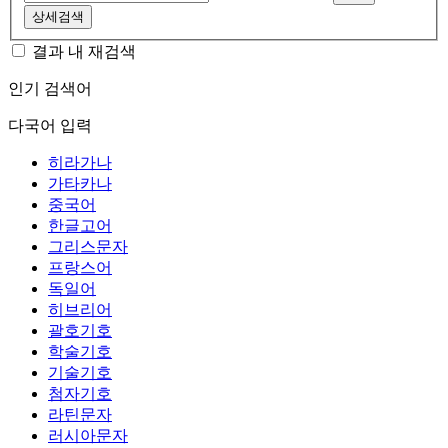
상세검색
결과 내 재검색
인기 검색어
다국어 입력
히라가나
가타카나
중국어
한글고어
그리스문자
프랑스어
독일어
히브리어
괄호기호
학술기호
기술기호
첨자기호
라틴문자
러시아문자