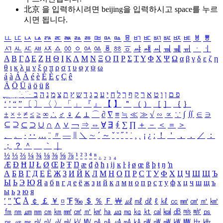
北京 을 입력하시려면
beijing
을 입력하시고 space를 누르
시면 됩니다.
ㅥ
ㅦ
ㅧ
ㅨ
ㅩ
ㅪ
ㅫ
ㅬ
ㅭ
ㅮ
ㅯ
ㅰ
ㅱ
ㅲ
ㅳ
ㅴ
ㅵ
ㅶ
ㅷ
ㅸ
ㅹ
ㅺ
ㅻ
ㅼ
ㅽ
ㅾ
ㅿ
ㆀ
ㆁ
ㆂ
ㆃ
ㆄ
ㆅ
ㆆ
ㆇ
ㆈ
ㆉ
ㆊ
ㆋ
ㆌ
ㆍ
ㆎ
Α
Β
Γ
Δ
Ε
Ζ
Η
Θ
Ι
Κ
Λ
Μ
Ν
Ξ
Ο
Π
Ρ
Σ
Τ
Υ
Φ
Χ
Ψ
Ω
α
β
γ
δ
ε
ζ
η
θ
ι
κ
λ
μ
ν
ξ
ο
π
ρ
σ
τ
υ
φ
χ
ψ
ω
á
à
Á
À
é
è
É
È
ç
Ç
ê
Ä
Ö
Ü
ä
ö
ü
ß
ְ
ֳ
ֲ
ֱ
ָ
ַ
ֵ
ֶ
ִ
ֹ
ּ
ֻ
ׂ
ׁ
ּ
ב
ה
נ
מ
צ
ת
ץ
ש
ד
ג
כ
ע
י
ח
ל
ך
ף
ק
ר
א
ט
ו
ן
ם
פ
‘
’
“
”
〔
〕
〈
〉
「
」
『
』
【
】
＂
（
）
［
］
｛
｝
±
×
÷
≠
≤
≥
∞
∴
♂
♀
∠
⊥
⌒
∂
∇
≡
≒
≪
≫
√
∽
∝
∵
∫
∬
∈
∋
⊆
⊇
⊂
⊃
∪
∩
∧
∨
￢
⇒
⇔
∀
∃
∮
∑
∏
＋
－
＜
＝
＞
、
。
·
‥
…
¨
〃
―
∥
＼
∼
´
～
ˇ
˘
˝
˚
˙
¸
˛
¡
¿
ː
！
＇
，
．
／
：
；
？
＾
＿
｀
｜
½
⅓
⅔
¼
¾
⅛
⅜
⅝
⅞
¹
²
³
⁴
ⁿ
₁
₂
₃
₄
Æ
Ð
Ħ
Ĳ
Ł
Ø
Œ
Þ
Ŧ
Ŋ
æ
đ
ð
ħ
ı
ĳ
ĸ
ŀ
ł
ø
œ
ß
þ
ŧ
ŋ
ŉ
А
Б
В
Г
Д
Е
Ё
Ж
З
И
Й
К
Л
М
Н
О
П
Р
С
Т
У
Ф
Х
Ц
Ч
Ш
Щ
Ъ
Ы
Ь
Э
Ю
Я
а
б
в
г
д
е
ё
ж
з
и
й
к
л
м
н
о
п
р
с
т
у
ф
х
ц
ч
ш
щ
ъ
ы
ь
э
ю
я
′
″
℃
Å
￠
￡
￥
¤
℉
‰
＄
％
Ｆ
￦
㎕
㎖
㎗
ℓ
㎘
㏄
㎣
㎤
㎥
㎦
㎙
㎚
㎛
㎜
㎝
㎞
㎟
㎠
㎡
㎢
㏊
㎍
㎎
㎏
㏏
㎈
㎉
㏈
㎧
㎨
㎰
㎱
㎲
㎳
㎴
㎵
㎶
㎷
㎸
㎹
㎀
㎁
㎂
㎃
㎄
㎺
㎻
㎽
㎾
㎿
㎐
㎑