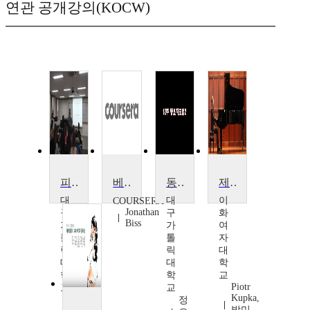
연관 공개강의(KOCW)
피아노 문헌 2
베토벤의 피아노 소타나
동요지도사 2
제26회 Faculty Noon Concert
대
대
이
COURSERA
Jonathan
구
구
화
Biss
가
가
여
톨
톨
자
릭
릭
대
대
대
학
학
학
교
Piotr
교
교
Kupka,
조
정
박미