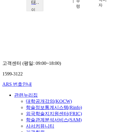
민
우
태교음악회
자
형
령
이
화
여
자
대
학
교
이
화
의
고객센터 (평일: 09:00~18:00)
료
원,
1599-3122
김
영
ARS 번호안내
주,
서
관련누리집
재
결
대학공개강의(KOCW)
학술정보통계시스템(Rinfo)
외국학술지지원센터(FRIC)
학술관계분석서비스(SAM)
사서커뮤니티