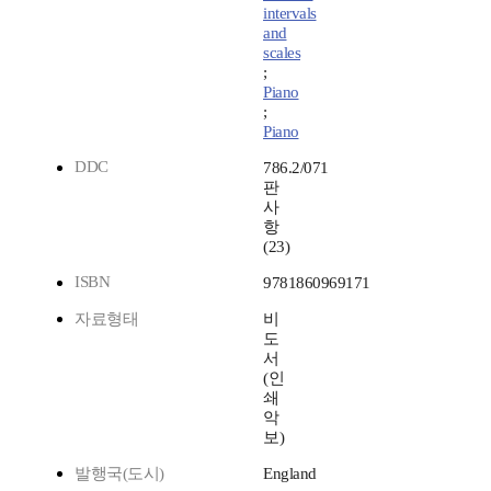
intervals
and
scales
;
Piano
;
Piano
DDC
786.2/071
판
사
항
(23)
ISBN
9781860969171
자료형태
비
도
서
(인
쇄
악
보)
발행국(도시)
England