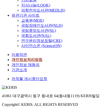
기관회원
지식나눔(LOOK)
의학전자도서관(MEDLIS)
유관기관 사이트
교육부(MOE)
국립장애인도서관(NLD)
국립중앙도서관(NL)
국회도서관(NAL)
연구윤리정보포털(CRE)
사이언스온 (ScienceON)
이용약관
개인정보처리방침
개인정보 재동의
기관소개
저작물 게시중단요청
41061 대구광역시 동구 동내로 64(동내동1119) KERIS빌딩
Copyright© KERIS. ALL RIGHTS RESERVED