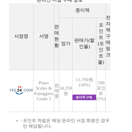
종이책
전
자
포
판
책
인
매
서점명
서명
구
트
현
판매가(할
매
정가
(포
황
인율)
링
인
크
트
몰)
11,760원
Piano
590
(18%)
판
Scales &
14,350
포인
매
Arpeggios,
원
트
중
Grade 5
(5%)
포인트 적립은 해당 온라인 서점 회원인 경우
만 해당됩니다.