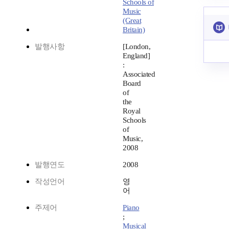
Schools of
Music
(Great
Britain)
발행사항
[London,
England]
:
Associated
Board
of
the
Royal
Schools
of
Music,
2008
발행연도
2008
작성언어
영
어
주제어
Piano
;
Musical