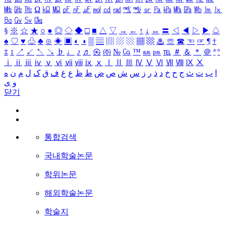
㎒
㎓
㎔
Ω
㏀
㏁
㎊
㎋
㎌
㏖
㏅
㎭
㎮
㎯
㏛
㎩
㎪
㎫
㎬
㏝
㏐
㏓
㏃
㏉
㏜
㏆
§
※
☆
★
○
●
◎
◇
◆
□
■
△
▽
→
←
↑
↓
↔
〓
◁
◀
▷
▶
♤
♠
♡
♥
♧
♣
⊙
◈
▣
◐
◑
▒
▤
▥
▨
▧
▦
▩
♨
☏
☎
☜
☞
¶
†
‡
↕
↗
↙
↖
↘
♭
♩
♪
♬
㉿
㈜
№
㏇
™
㏂
㏘
℡
＃
＆
＊
＠
ª
º
ⅰ
ⅱ
ⅲ
ⅳ
ⅴ
ⅵ
ⅶ
ⅷ
ⅸ
ⅹ
Ⅰ
Ⅱ
Ⅲ
Ⅳ
Ⅴ
Ⅵ
Ⅶ
Ⅷ
Ⅸ
Ⅹ
ا
ب
ت
ث
ج
ح
خ
د
ذ
ر
ز
س
ش
ص
ض
ط
ظ
ع
غ
ف
ق
ک
ل
م
ن
ه
و
ی
닫기
통합검색
국내학술논문
학위논문
해외학술논문
학술지