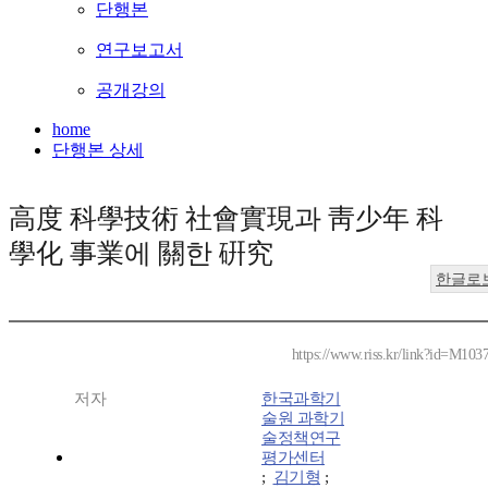
단행본
연구보고서
공개강의
home
단행본 상세
高度 科學技術 社會實現과 靑少年 科
學化 事業에 關한 硏究
한글로
https://www.riss.kr/link?id=M103
저자
한국과학기
술원 과학기
술정책연구
평가센터
;
김기형
;