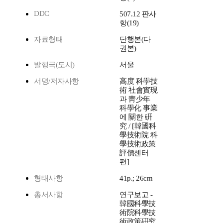
DDC
507.12 판사
항(19)
자료형태
단행본(다
권본)
발행국(도시)
서울
서명/저자사항
高度 科學技
術 社會實現
과 靑少年
科學化 事業
에 關한 硏
究 / [韓國科
學技術院 科
學技術政策
評價센터
편]
형태사항
41p.; 26cm
총서사항
연구보고 -
韓國科學技
術院科學技
術政策硏究