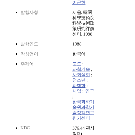
이군현
발행사항
서울: 韓國
科學技術院
科學技術政
策硏究評價
센터, 1988
발행연도
1988
작성언어
한국어
주제어
고도
;
과학기술
;
사회실현
;
청소년
;
과학화
;
사업
;
연구
;
한국과학기
술원과학기
술정책연구
평가센터
KDC
376.44 판사
항(3)