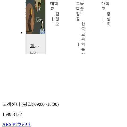
환경
대학
교육
대학
산업
교
학술
교
기술
김
정보
홍
원
형
원
성
모
한
희
국
교
육
학
청소년교육론
술
나사
정
렛대
보
학교
원
이
필
은
고객센터 (평일: 09:00~18:00)
1599-3122
ARS 번호안내