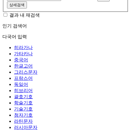
상세검색
결과 내 재검색
인기 검색어
다국어 입력
히라가나
가타카나
중국어
한글고어
그리스문자
프랑스어
독일어
히브리어
괄호기호
학술기호
기술기호
첨자기호
라틴문자
러시아문자