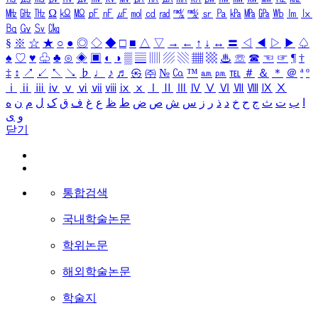
㎒
㎓
㎔
Ω
㏀
㏁
㎊
㎋
㎌
㏖
㏅
㎭
㎮
㎯
㏛
㎩
㎪
㎫
㎬
㏝
㏐
㏓
㏃
㏉
㏜
㏆
§
※
☆
★
○
●
◎
◇
◆
□
■
△
▽
→
←
↑
↓
↔
〓
◁
◀
▷
▶
♤
♠
♡
♥
♧
♣
⊙
◈
▣
◐
◑
▒
▤
▥
▨
▧
▦
▩
♨
☏
☎
☜
☞
¶
†
‡
↕
↗
↙
↖
↘
♭
♩
♪
♬
㉿
㈜
№
㏇
™
㏂
㏘
℡
＃
＆
＊
＠
ª
º
ⅰ
ⅱ
ⅲ
ⅳ
ⅴ
ⅵ
ⅶ
ⅷ
ⅸ
ⅹ
Ⅰ
Ⅱ
Ⅲ
Ⅳ
Ⅴ
Ⅵ
Ⅶ
Ⅷ
Ⅸ
Ⅹ
ا
ب
ت
ث
ج
ح
خ
د
ذ
ر
ز
س
ش
ص
ض
ط
ظ
ع
غ
ف
ق
ک
ل
م
ن
ه
و
ی
닫기
통합검색
국내학술논문
학위논문
해외학술논문
학술지