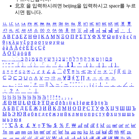
北京 을 입력하시려면
beijing
을 입력하시고 space를 누르
시면 됩니다.
ㅥ
ㅦ
ㅧ
ㅨ
ㅩ
ㅪ
ㅫ
ㅬ
ㅭ
ㅮ
ㅯ
ㅰ
ㅱ
ㅲ
ㅳ
ㅴ
ㅵ
ㅶ
ㅷ
ㅸ
ㅹ
ㅺ
ㅻ
ㅼ
ㅽ
ㅾ
ㅿ
ㆀ
ㆁ
ㆂ
ㆃ
ㆄ
ㆅ
ㆆ
ㆇ
ㆈ
ㆉ
ㆊ
ㆋ
ㆌ
ㆍ
ㆎ
Α
Β
Γ
Δ
Ε
Ζ
Η
Θ
Ι
Κ
Λ
Μ
Ν
Ξ
Ο
Π
Ρ
Σ
Τ
Υ
Φ
Χ
Ψ
Ω
α
β
γ
δ
ε
ζ
η
θ
ι
κ
λ
μ
ν
ξ
ο
π
ρ
σ
τ
υ
φ
χ
ψ
ω
á
à
Á
À
é
è
É
È
ç
Ç
ê
Ä
Ö
Ü
ä
ö
ü
ß
ְ
ֳ
ֲ
ֱ
ָ
ַ
ֵ
ֶ
ִ
ֹ
ּ
ֻ
ׂ
ׁ
ּ
ב
ה
נ
מ
צ
ת
ץ
ש
ד
ג
כ
ע
י
ח
ל
ך
ף
ק
ר
א
ט
ו
ן
ם
פ
‘
’
“
”
〔
〕
〈
〉
「
」
『
』
【
】
＂
（
）
［
］
｛
｝
±
×
÷
≠
≤
≥
∞
∴
♂
♀
∠
⊥
⌒
∂
∇
≡
≒
≪
≫
√
∽
∝
∵
∫
∬
∈
∋
⊆
⊇
⊂
⊃
∪
∩
∧
∨
￢
⇒
⇔
∀
∃
∮
∑
∏
＋
－
＜
＝
＞
、
。
·
‥
…
¨
〃
―
∥
＼
∼
´
～
ˇ
˘
˝
˚
˙
¸
˛
¡
¿
ː
！
＇
，
．
／
：
；
？
＾
＿
｀
｜
½
⅓
⅔
¼
¾
⅛
⅜
⅝
⅞
¹
²
³
⁴
ⁿ
₁
₂
₃
₄
Æ
Ð
Ħ
Ĳ
Ł
Ø
Œ
Þ
Ŧ
Ŋ
æ
đ
ð
ħ
ı
ĳ
ĸ
ŀ
ł
ø
œ
ß
þ
ŧ
ŋ
ŉ
А
Б
В
Г
Д
Е
Ё
Ж
З
И
Й
К
Л
М
Н
О
П
Р
С
Т
У
Ф
Х
Ц
Ч
Ш
Щ
Ъ
Ы
Ь
Э
Ю
Я
а
б
в
г
д
е
ё
ж
з
и
й
к
л
м
н
о
п
р
с
т
у
ф
х
ц
ч
ш
щ
ъ
ы
ь
э
ю
я
′
″
℃
Å
￠
￡
￥
¤
℉
‰
＄
％
Ｆ
￦
㎕
㎖
㎗
ℓ
㎘
㏄
㎣
㎤
㎥
㎦
㎙
㎚
㎛
㎜
㎝
㎞
㎟
㎠
㎡
㎢
㏊
㎍
㎎
㎏
㏏
㎈
㎉
㏈
㎧
㎨
㎰
㎱
㎲
㎳
㎴
㎵
㎶
㎷
㎸
㎹
㎀
㎁
㎂
㎃
㎄
㎺
㎻
㎽
㎾
㎿
㎐
㎑