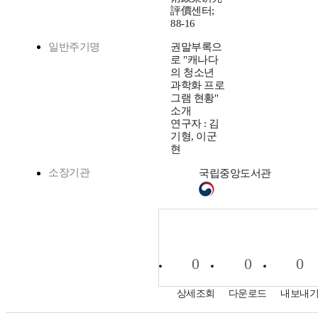
評價센터;
88-16
일반주기명
권말부록으
로 "캐나다
의 청소년
과학화 프로
그램 현황"
소개
연구자 : 김
기형, 이군
현
소장기관
국립중앙도서관
0
0
0
상세조회
다운로드
내보내