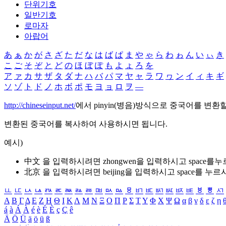
단위기호
일반기호
로마자
아랍어
あ
ぁ
か
が
さ
ざ
た
だ
な
は
ば
ぱ
ま
や
ゃ
ら
わ
ゎ
ん
い
ぃ
き
こ
ご
そ
ぞ
と
ど
の
ほ
ぼ
ぽ
も
よ
ょ
ろ
を
ア
ァ
カ
サ
ザ
タ
ダ
ナ
ハ
バ
パ
マ
ヤ
ャ
ラ
ワ
ヮ
ン
イ
ィ
キ
ギ
ソ
ゾ
ト
ド
ノ
ホ
ボ
ポ
モ
ヨ
ョ
ロ
ヲ
―
http://chineseinput.net/
에서 pinyin(병음)방식으로 중국어를 변환
변환된 중국어를 복사하여 사용하시면 됩니다.
예시)
中文 을 입력하시려면
zhongwen
을 입력하시고 space를
北京 을 입력하시려면
beijing
을 입력하시고 space를 누르
ㅥ
ㅦ
ㅧ
ㅨ
ㅩ
ㅪ
ㅫ
ㅬ
ㅭ
ㅮ
ㅯ
ㅰ
ㅱ
ㅲ
ㅳ
ㅴ
ㅵ
ㅶ
ㅷ
ㅸ
ㅹ
ㅺ
Α
Β
Γ
Δ
Ε
Ζ
Η
Θ
Ι
Κ
Λ
Μ
Ν
Ξ
Ο
Π
Ρ
Σ
Τ
Υ
Φ
Χ
Ψ
Ω
α
β
γ
δ
ε
ζ
η
á
à
Á
À
é
è
É
È
ç
Ç
ê
Ä
Ö
Ü
ä
ö
ü
ß