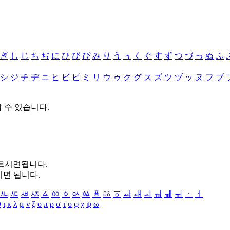
ぎ
し
じ
ち
ぢ
に
ひ
び
ぴ
み
り
う
ぅ
く
ぐ
す
ず
つ
づ
っ
ぬ
ふ
シ
ジ
チ
ヂ
ニ
ヒ
ビ
ピ
ミ
リ
ウ
ゥ
ク
グ
ス
ズ
ツ
ヅ
ッ
ヌ
フ
ブ
할 수 있습니다.
누르시면됩니다.
시면 됩니다.
ㅻ
ㅼ
ㅽ
ㅾ
ㅿ
ㆀ
ㆁ
ㆂ
ㆃ
ㆄ
ㆅ
ㆆ
ㆇ
ㆈ
ㆉ
ㆊ
ㆋ
ㆌ
ㆍ
ㆎ
θ
ι
κ
λ
μ
ν
ξ
ο
π
ρ
σ
τ
υ
φ
χ
ψ
ω