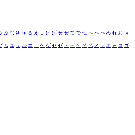
ぶ
ぷ
む
ゆ
ゅ
る
え
ぇ
け
げ
せ
ぜ
て
で
ね
へ
べ
ぺ
め
れ
お
ぉ
プ
ム
ユ
ュ
ル
エ
ェ
ケ
ゲ
セ
ゼ
テ
デ
ヘ
ベ
ペ
メ
レ
オ
ォ
コ
ゴ