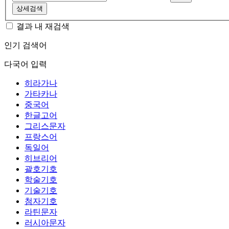
상세검색
결과 내 재검색
인기 검색어
다국어 입력
히라가나
가타카나
중국어
한글고어
그리스문자
프랑스어
독일어
히브리어
괄호기호
학술기호
기술기호
첨자기호
라틴문자
러시아문자