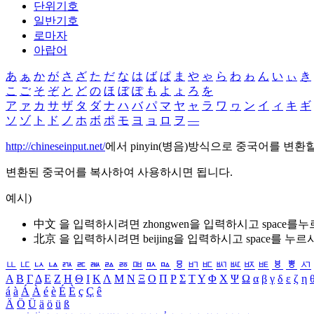
단위기호
일반기호
로마자
아랍어
あ
ぁ
か
が
さ
ざ
た
だ
な
は
ば
ぱ
ま
や
ゃ
ら
わ
ゎ
ん
い
ぃ
き
こ
ご
そ
ぞ
と
ど
の
ほ
ぼ
ぽ
も
よ
ょ
ろ
を
ア
ァ
カ
サ
ザ
タ
ダ
ナ
ハ
バ
パ
マ
ヤ
ャ
ラ
ワ
ヮ
ン
イ
ィ
キ
ギ
ソ
ゾ
ト
ド
ノ
ホ
ボ
ポ
モ
ヨ
ョ
ロ
ヲ
―
http://chineseinput.net/
에서 pinyin(병음)방식으로 중국어를 변환
변환된 중국어를 복사하여 사용하시면 됩니다.
예시)
中文 을 입력하시려면
zhongwen
을 입력하시고 space를
北京 을 입력하시려면
beijing
을 입력하시고 space를 누르
ㅥ
ㅦ
ㅧ
ㅨ
ㅩ
ㅪ
ㅫ
ㅬ
ㅭ
ㅮ
ㅯ
ㅰ
ㅱ
ㅲ
ㅳ
ㅴ
ㅵ
ㅶ
ㅷ
ㅸ
ㅹ
ㅺ
Α
Β
Γ
Δ
Ε
Ζ
Η
Θ
Ι
Κ
Λ
Μ
Ν
Ξ
Ο
Π
Ρ
Σ
Τ
Υ
Φ
Χ
Ψ
Ω
α
β
γ
δ
ε
ζ
η
á
à
Á
À
é
è
É
È
ç
Ç
ê
Ä
Ö
Ü
ä
ö
ü
ß