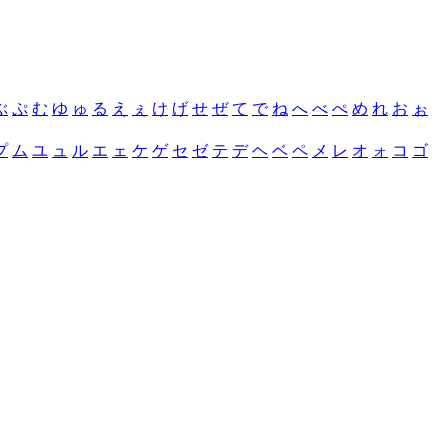
ぶ
ぷ
む
ゆ
ゅ
る
え
ぇ
け
げ
せ
ぜ
て
で
ね
へ
べ
ぺ
め
れ
お
ぉ
プ
ム
ユ
ュ
ル
エ
ェ
ケ
ゲ
セ
ゼ
テ
デ
ヘ
ベ
ペ
メ
レ
オ
ォ
コ
ゴ