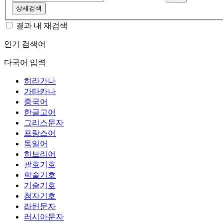
상세검색
결과 내 재검색
인기 검색어
다국어 입력
히라가나
가타카나
중국어
한글고어
그리스문자
프랑스어
독일어
히브리어
괄호기호
학술기호
기술기호
첨자기호
라틴문자
러시아문자