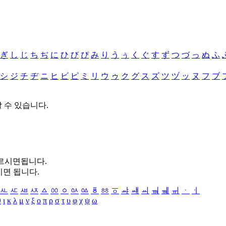
ぎ
し
じ
ち
ぢ
に
ひ
び
ぴ
み
り
う
ぅ
く
ぐ
す
ず
つ
づ
っ
ぬ
ふ
シ
ジ
チ
ヂ
ニ
ヒ
ビ
ピ
ミ
リ
ウ
ゥ
ク
グ
ス
ズ
ツ
ヅ
ッ
ヌ
フ
ブ
할 수 있습니다.
누르시면됩니다.
시면 됩니다.
ㅻ
ㅼ
ㅽ
ㅾ
ㅿ
ㆀ
ㆁ
ㆂ
ㆃ
ㆄ
ㆅ
ㆆ
ㆇ
ㆈ
ㆉ
ㆊ
ㆋ
ㆌ
ㆍ
ㆎ
θ
ι
κ
λ
μ
ν
ξ
ο
π
ρ
σ
τ
υ
φ
χ
ψ
ω