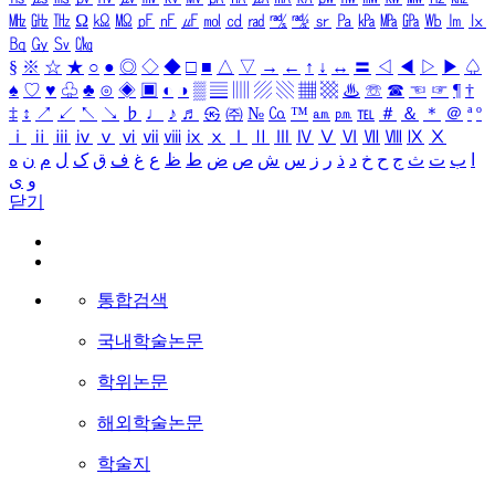
㎒
㎓
㎔
Ω
㏀
㏁
㎊
㎋
㎌
㏖
㏅
㎭
㎮
㎯
㏛
㎩
㎪
㎫
㎬
㏝
㏐
㏓
㏃
㏉
㏜
㏆
§
※
☆
★
○
●
◎
◇
◆
□
■
△
▽
→
←
↑
↓
↔
〓
◁
◀
▷
▶
♤
♠
♡
♥
♧
♣
⊙
◈
▣
◐
◑
▒
▤
▥
▨
▧
▦
▩
♨
☏
☎
☜
☞
¶
†
‡
↕
↗
↙
↖
↘
♭
♩
♪
♬
㉿
㈜
№
㏇
™
㏂
㏘
℡
＃
＆
＊
＠
ª
º
ⅰ
ⅱ
ⅲ
ⅳ
ⅴ
ⅵ
ⅶ
ⅷ
ⅸ
ⅹ
Ⅰ
Ⅱ
Ⅲ
Ⅳ
Ⅴ
Ⅵ
Ⅶ
Ⅷ
Ⅸ
Ⅹ
ا
ب
ت
ث
ج
ح
خ
د
ذ
ر
ز
س
ش
ص
ض
ط
ظ
ع
غ
ف
ق
ک
ل
م
ن
ه
و
ی
닫기
통합검색
국내학술논문
학위논문
해외학술논문
학술지