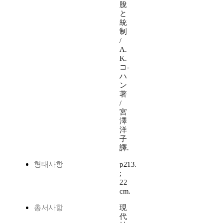
脫
と
統
制
/
A.
K.
コ-
ハ
ン
著
/
宮
澤
洋
子
譯.
형태사항
p213.
;
22
cm.
총서사항
現
代