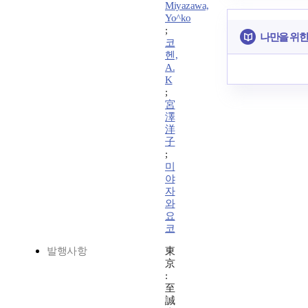
Miyazawa,
Yo^ko
;
나만을 위한
코
헨,
A.
K
;
宮
澤
洋
子
;
미
야
자
와
요
코
발행사항
東
京
:
至
誠