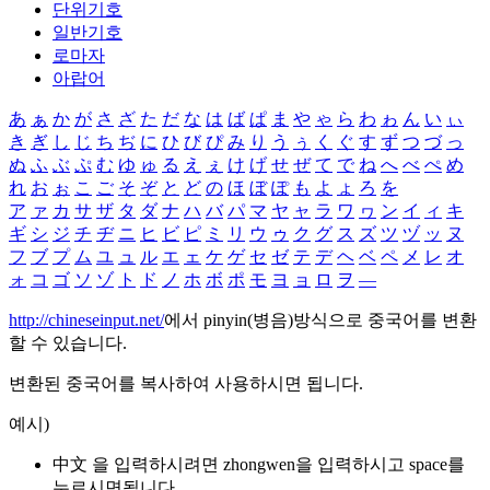
단위기호
일반기호
로마자
아랍어
あ
ぁ
か
が
さ
ざ
た
だ
な
は
ば
ぱ
ま
や
ゃ
ら
わ
ゎ
ん
い
ぃ
き
ぎ
し
じ
ち
ぢ
に
ひ
び
ぴ
み
り
う
ぅ
く
ぐ
す
ず
つ
づ
っ
ぬ
ふ
ぶ
ぷ
む
ゆ
ゅ
る
え
ぇ
け
げ
せ
ぜ
て
で
ね
へ
べ
ぺ
め
れ
お
ぉ
こ
ご
そ
ぞ
と
ど
の
ほ
ぼ
ぽ
も
よ
ょ
ろ
を
ア
ァ
カ
サ
ザ
タ
ダ
ナ
ハ
バ
パ
マ
ヤ
ャ
ラ
ワ
ヮ
ン
イ
ィ
キ
ギ
シ
ジ
チ
ヂ
ニ
ヒ
ビ
ピ
ミ
リ
ウ
ゥ
ク
グ
ス
ズ
ツ
ヅ
ッ
ヌ
フ
ブ
プ
ム
ユ
ュ
ル
エ
ェ
ケ
ゲ
セ
ゼ
テ
デ
ヘ
ベ
ペ
メ
レ
オ
ォ
コ
ゴ
ソ
ゾ
ト
ド
ノ
ホ
ボ
ポ
モ
ヨ
ョ
ロ
ヲ
―
http://chineseinput.net/
에서 pinyin(병음)방식으로 중국어를 변환
할 수 있습니다.
변환된 중국어를 복사하여 사용하시면 됩니다.
예시)
中文 을 입력하시려면
zhongwen
을 입력하시고 space를
누르시면됩니다.