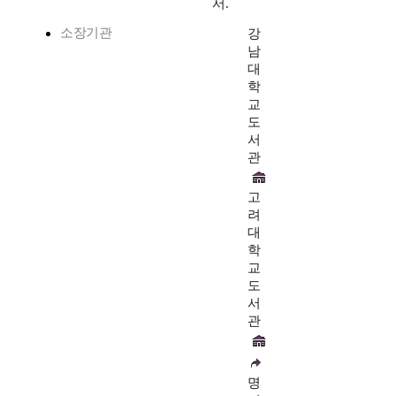
서.
소장기관
강
남
대
학
교
도
서
관
고
려
대
학
교
도
서
관
명