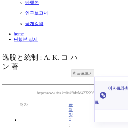
단행본
연구보고서
공개강의
home
단행본 상세
逸脫と統制 : A. K. コ-ハ
ン 著
한글로보기
이 자료와 함
https://www.riss.kr/link?id=M4232208
료
저자
궁
택
양
자
;