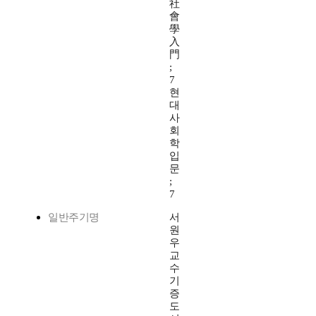
社
會
學
入
門
;
7
현
대
사
회
학
입
문
;
7
일반주기명
서
원
우
교
수
기
증
도