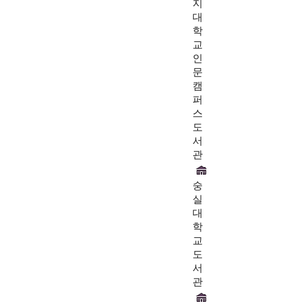
지
대
학
교
인
문
캠
퍼
스
도
서
관
숭
실
대
학
교
도
서
관