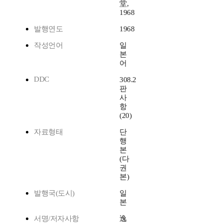
堂,
1968
발행연도
1968
작성언어
일
본
어
DDC
308.2
판
사
항
(20)
자료형태
단
행
본
(다
권
본)
발행국(도시)
일
본
서명/저자사항
逸