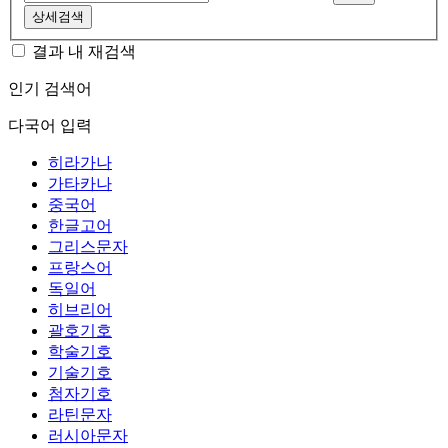
상세검색
결과 내 재검색
인기 검색어
다국어 입력
히라가나
가타카나
중국어
한글고어
그리스문자
프랑스어
독일어
히브리어
괄호기호
학술기호
기술기호
첨자기호
라틴문자
러시아문자