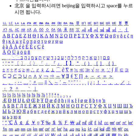
北京 을 입력하시려면
beijing
을 입력하시고 space를 누르
시면 됩니다.
ㅥ
ㅦ
ㅧ
ㅨ
ㅩ
ㅪ
ㅫ
ㅬ
ㅭ
ㅮ
ㅯ
ㅰ
ㅱ
ㅲ
ㅳ
ㅴ
ㅵ
ㅶ
ㅷ
ㅸ
ㅹ
ㅺ
ㅻ
ㅼ
ㅽ
ㅾ
ㅿ
ㆀ
ㆁ
ㆂ
ㆃ
ㆄ
ㆅ
ㆆ
ㆇ
ㆈ
ㆉ
ㆊ
ㆋ
ㆌ
ㆍ
ㆎ
Α
Β
Γ
Δ
Ε
Ζ
Η
Θ
Ι
Κ
Λ
Μ
Ν
Ξ
Ο
Π
Ρ
Σ
Τ
Υ
Φ
Χ
Ψ
Ω
α
β
γ
δ
ε
ζ
η
θ
ι
κ
λ
μ
ν
ξ
ο
π
ρ
σ
τ
υ
φ
χ
ψ
ω
á
à
Á
À
é
è
É
È
ç
Ç
ê
Ä
Ö
Ü
ä
ö
ü
ß
ְ
ֳ
ֲ
ֱ
ָ
ַ
ֵ
ֶ
ִ
ֹ
ּ
ֻ
ׂ
ׁ
ּ
ב
ה
נ
מ
צ
ת
ץ
ש
ד
ג
כ
ע
י
ח
ל
ך
ף
ק
ר
א
ט
ו
ן
ם
פ
‘
’
“
”
〔
〕
〈
〉
「
」
『
』
【
】
＂
（
）
［
］
｛
｝
±
×
÷
≠
≤
≥
∞
∴
♂
♀
∠
⊥
⌒
∂
∇
≡
≒
≪
≫
√
∽
∝
∵
∫
∬
∈
∋
⊆
⊇
⊂
⊃
∪
∩
∧
∨
￢
⇒
⇔
∀
∃
∮
∑
∏
＋
－
＜
＝
＞
、
。
·
‥
…
¨
〃
―
∥
＼
∼
´
～
ˇ
˘
˝
˚
˙
¸
˛
¡
¿
ː
！
＇
，
．
／
：
；
？
＾
＿
｀
｜
½
⅓
⅔
¼
¾
⅛
⅜
⅝
⅞
¹
²
³
⁴
ⁿ
₁
₂
₃
₄
Æ
Ð
Ħ
Ĳ
Ł
Ø
Œ
Þ
Ŧ
Ŋ
æ
đ
ð
ħ
ı
ĳ
ĸ
ŀ
ł
ø
œ
ß
þ
ŧ
ŋ
ŉ
А
Б
В
Г
Д
Е
Ё
Ж
З
И
Й
К
Л
М
Н
О
П
Р
С
Т
У
Ф
Х
Ц
Ч
Ш
Щ
Ъ
Ы
Ь
Э
Ю
Я
а
б
в
г
д
е
ё
ж
з
и
й
к
л
м
н
о
п
р
с
т
у
ф
х
ц
ч
ш
щ
ъ
ы
ь
э
ю
я
′
″
℃
Å
￠
￡
￥
¤
℉
‰
＄
％
Ｆ
￦
㎕
㎖
㎗
ℓ
㎘
㏄
㎣
㎤
㎥
㎦
㎙
㎚
㎛
㎜
㎝
㎞
㎟
㎠
㎡
㎢
㏊
㎍
㎎
㎏
㏏
㎈
㎉
㏈
㎧
㎨
㎰
㎱
㎲
㎳
㎴
㎵
㎶
㎷
㎸
㎹
㎀
㎁
㎂
㎃
㎄
㎺
㎻
㎽
㎾
㎿
㎐
㎑