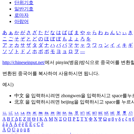
단위기호
일반기호
로마자
아랍어
あ
ぁ
か
が
さ
ざ
た
だ
な
は
ば
ぱ
ま
や
ゃ
ら
わ
ゎ
ん
い
ぃ
き
こ
ご
そ
ぞ
と
ど
の
ほ
ぼ
ぽ
も
よ
ょ
ろ
を
ア
ァ
カ
サ
ザ
タ
ダ
ナ
ハ
バ
パ
マ
ヤ
ャ
ラ
ワ
ヮ
ン
イ
ィ
キ
ギ
ソ
ゾ
ト
ド
ノ
ホ
ボ
ポ
モ
ヨ
ョ
ロ
ヲ
―
http://chineseinput.net/
에서 pinyin(병음)방식으로 중국어를 변환
변환된 중국어를 복사하여 사용하시면 됩니다.
예시)
中文 을 입력하시려면
zhongwen
을 입력하시고 space를
北京 을 입력하시려면
beijing
을 입력하시고 space를 누르
ㅥ
ㅦ
ㅧ
ㅨ
ㅩ
ㅪ
ㅫ
ㅬ
ㅭ
ㅮ
ㅯ
ㅰ
ㅱ
ㅲ
ㅳ
ㅴ
ㅵ
ㅶ
ㅷ
ㅸ
ㅹ
ㅺ
Α
Β
Γ
Δ
Ε
Ζ
Η
Θ
Ι
Κ
Λ
Μ
Ν
Ξ
Ο
Π
Ρ
Σ
Τ
Υ
Φ
Χ
Ψ
Ω
α
β
γ
δ
ε
ζ
η
á
à
Á
À
é
è
É
È
ç
Ç
ê
Ä
Ö
Ü
ä
ö
ü
ß