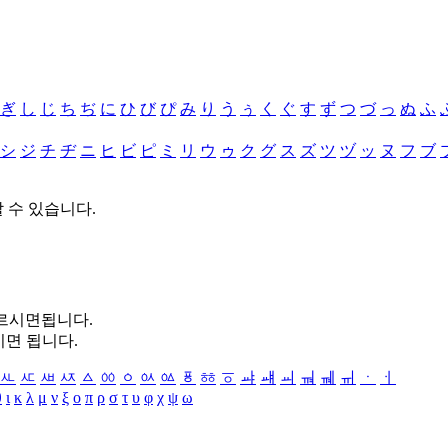
ぎ
し
じ
ち
ぢ
に
ひ
び
ぴ
み
り
う
ぅ
く
ぐ
す
ず
つ
づ
っ
ぬ
ふ
シ
ジ
チ
ヂ
ニ
ヒ
ビ
ピ
ミ
リ
ウ
ゥ
ク
グ
ス
ズ
ツ
ヅ
ッ
ヌ
フ
ブ
할 수 있습니다.
누르시면됩니다.
시면 됩니다.
ㅻ
ㅼ
ㅽ
ㅾ
ㅿ
ㆀ
ㆁ
ㆂ
ㆃ
ㆄ
ㆅ
ㆆ
ㆇ
ㆈ
ㆉ
ㆊ
ㆋ
ㆌ
ㆍ
ㆎ
θ
ι
κ
λ
μ
ν
ξ
ο
π
ρ
σ
τ
υ
φ
χ
ψ
ω