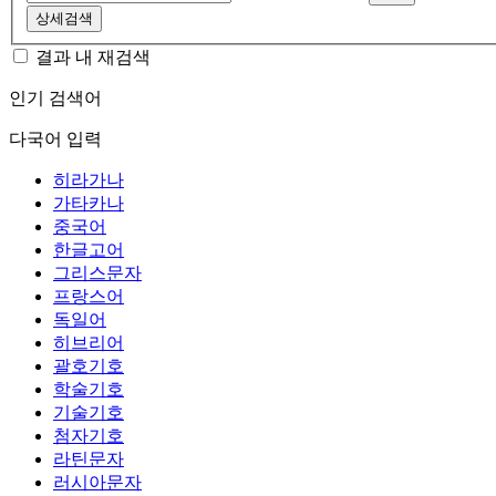
상세검색
결과 내 재검색
인기 검색어
다국어 입력
히라가나
가타카나
중국어
한글고어
그리스문자
프랑스어
독일어
히브리어
괄호기호
학술기호
기술기호
첨자기호
라틴문자
러시아문자