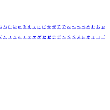
ぶ
ぷ
む
ゆ
ゅ
る
え
ぇ
け
げ
せ
ぜ
て
で
ね
へ
べ
ぺ
め
れ
お
ぉ
プ
ム
ユ
ュ
ル
エ
ェ
ケ
ゲ
セ
ゼ
テ
デ
ヘ
ベ
ペ
メ
レ
オ
ォ
コ
ゴ