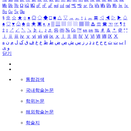
㎒
㎓
㎔
Ω
㏀
㏁
㎊
㎋
㎌
㏖
㏅
㎭
㎮
㎯
㏛
㎩
㎪
㎫
㎬
㏝
㏐
㏓
㏃
㏉
㏜
㏆
§
※
☆
★
○
●
◎
◇
◆
□
■
△
▽
→
←
↑
↓
↔
〓
◁
◀
▷
▶
♤
♠
♡
♥
♧
♣
⊙
◈
▣
◐
◑
▒
▤
▥
▨
▧
▦
▩
♨
☏
☎
☜
☞
¶
†
‡
↕
↗
↙
↖
↘
♭
♩
♪
♬
㉿
㈜
№
㏇
™
㏂
㏘
℡
＃
＆
＊
＠
ª
º
ⅰ
ⅱ
ⅲ
ⅳ
ⅴ
ⅵ
ⅶ
ⅷ
ⅸ
ⅹ
Ⅰ
Ⅱ
Ⅲ
Ⅳ
Ⅴ
Ⅵ
Ⅶ
Ⅷ
Ⅸ
Ⅹ
ا
ب
ت
ث
ج
ح
خ
د
ذ
ر
ز
س
ش
ص
ض
ط
ظ
ع
غ
ف
ق
ک
ل
م
ن
ه
و
ی
닫기
통합검색
국내학술논문
학위논문
해외학술논문
학술지