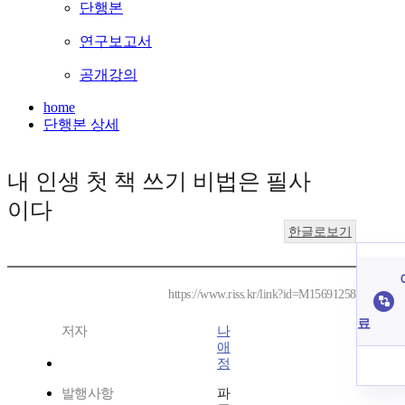
단행본
연구보고서
공개강의
home
단행본 상세
내 인생 첫 책 쓰기 비법은 필사
이다
한글로보기
https://www.riss.kr/link?id=M15691258
료
저자
나
애
정
발행사항
파