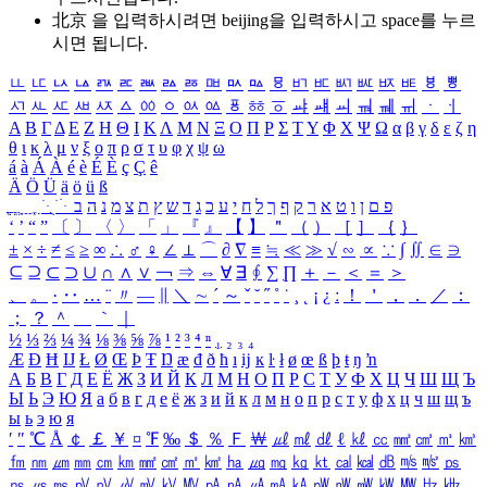
北京 을 입력하시려면
beijing
을 입력하시고 space를 누르
시면 됩니다.
ㅥ
ㅦ
ㅧ
ㅨ
ㅩ
ㅪ
ㅫ
ㅬ
ㅭ
ㅮ
ㅯ
ㅰ
ㅱ
ㅲ
ㅳ
ㅴ
ㅵ
ㅶ
ㅷ
ㅸ
ㅹ
ㅺ
ㅻ
ㅼ
ㅽ
ㅾ
ㅿ
ㆀ
ㆁ
ㆂ
ㆃ
ㆄ
ㆅ
ㆆ
ㆇ
ㆈ
ㆉ
ㆊ
ㆋ
ㆌ
ㆍ
ㆎ
Α
Β
Γ
Δ
Ε
Ζ
Η
Θ
Ι
Κ
Λ
Μ
Ν
Ξ
Ο
Π
Ρ
Σ
Τ
Υ
Φ
Χ
Ψ
Ω
α
β
γ
δ
ε
ζ
η
θ
ι
κ
λ
μ
ν
ξ
ο
π
ρ
σ
τ
υ
φ
χ
ψ
ω
á
à
Á
À
é
è
É
È
ç
Ç
ê
Ä
Ö
Ü
ä
ö
ü
ß
ְ
ֳ
ֲ
ֱ
ָ
ַ
ֵ
ֶ
ִ
ֹ
ּ
ֻ
ׂ
ׁ
ּ
ב
ה
נ
מ
צ
ת
ץ
ש
ד
ג
כ
ע
י
ח
ל
ך
ף
ק
ר
א
ט
ו
ן
ם
פ
‘
’
“
”
〔
〕
〈
〉
「
」
『
』
【
】
＂
（
）
［
］
｛
｝
±
×
÷
≠
≤
≥
∞
∴
♂
♀
∠
⊥
⌒
∂
∇
≡
≒
≪
≫
√
∽
∝
∵
∫
∬
∈
∋
⊆
⊇
⊂
⊃
∪
∩
∧
∨
￢
⇒
⇔
∀
∃
∮
∑
∏
＋
－
＜
＝
＞
、
。
·
‥
…
¨
〃
―
∥
＼
∼
´
～
ˇ
˘
˝
˚
˙
¸
˛
¡
¿
ː
！
＇
，
．
／
：
；
？
＾
＿
｀
｜
½
⅓
⅔
¼
¾
⅛
⅜
⅝
⅞
¹
²
³
⁴
ⁿ
₁
₂
₃
₄
Æ
Ð
Ħ
Ĳ
Ł
Ø
Œ
Þ
Ŧ
Ŋ
æ
đ
ð
ħ
ı
ĳ
ĸ
ŀ
ł
ø
œ
ß
þ
ŧ
ŋ
ŉ
А
Б
В
Г
Д
Е
Ё
Ж
З
И
Й
К
Л
М
Н
О
П
Р
С
Т
У
Ф
Х
Ц
Ч
Ш
Щ
Ъ
Ы
Ь
Э
Ю
Я
а
б
в
г
д
е
ё
ж
з
и
й
к
л
м
н
о
п
р
с
т
у
ф
х
ц
ч
ш
щ
ъ
ы
ь
э
ю
я
′
″
℃
Å
￠
￡
￥
¤
℉
‰
＄
％
Ｆ
￦
㎕
㎖
㎗
ℓ
㎘
㏄
㎣
㎤
㎥
㎦
㎙
㎚
㎛
㎜
㎝
㎞
㎟
㎠
㎡
㎢
㏊
㎍
㎎
㎏
㏏
㎈
㎉
㏈
㎧
㎨
㎰
㎱
㎲
㎳
㎴
㎵
㎶
㎷
㎸
㎹
㎀
㎁
㎂
㎃
㎄
㎺
㎻
㎽
㎾
㎿
㎐
㎑