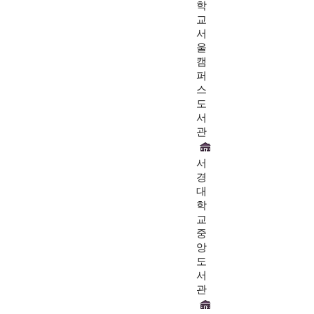
학
교
서
울
캠
퍼
스
도
서
관
서
경
대
학
교
중
앙
도
서
관