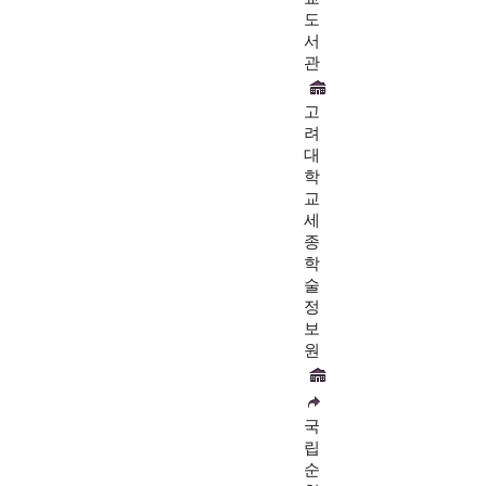
도
서
관
고
려
대
학
교
세
종
학
술
정
보
원
국
립
순