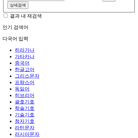
상세검색
결과 내 재검색
인기 검색어
다국어 입력
히라가나
가타카나
중국어
한글고어
그리스문자
프랑스어
독일어
히브리어
괄호기호
학술기호
기술기호
첨자기호
라틴문자
러시아문자