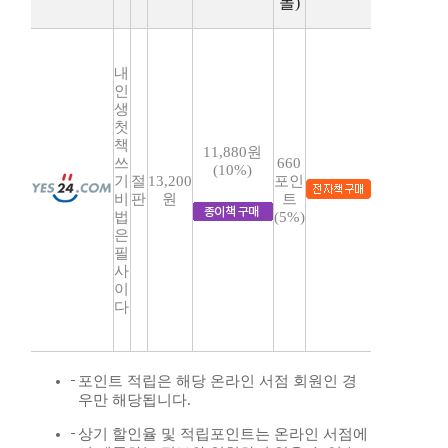
몰)
내
인
생
첫
책
11,880원
쓰
660
(10%)
기
절
13,200
포인
비
판
원
트
법
(5%)
은
필
사
이
다
포인트 적립은 해당 온라인 서점 회원인 경
우만 해당됩니다.
상기 할인율 및 적립포인트는 온라인 서점에