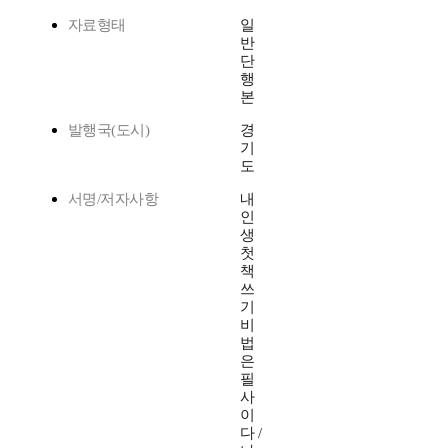
자료형태
일
반
단
행
본
발행국(도시)
경
기
도
서명/저자사항
내
인
생
첫
책
쓰
기
비
법
은
필
사
이
다 /