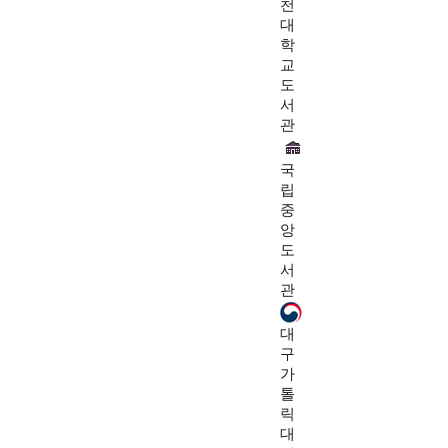
천
대
학
교
도
서
관
국
립
중
앙
도
서
관
대
구
가
톨
릭
대