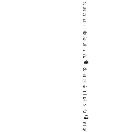
선
문
대
학
교
중
앙
도
서
관
숭
실
대
학
교
도
서
관
연
세