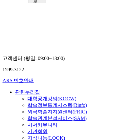
부
산
가
톨
릭
대
학
교
구
경
고객센터 (평일: 09:00~18:00)
희
1599-3122
ARS 번호안내
관련누리집
대학공개강의(KOCW)
학술정보통계시스템(Rinfo)
외국학술지지원센터(FRIC)
학술관계분석서비스(SAM)
사서커뮤니티
기관회원
지식나눔(LOOK)