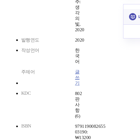
주:
생
각
의
빛,
2020
발행연도
2020
작성언어
한
국
어
주제어
글
쓰
기
KDC
802
판
사
항
(6)
ISBN
9791190082655
03190:
₩13200