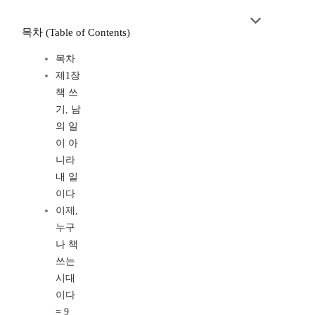
목차 (Table of Contents)
목차
제1장
책 쓰
기, 남
의 일
이 아
니라
내 일
이다
이제,
누구
나 책
쓰는
시대
이다
= 9