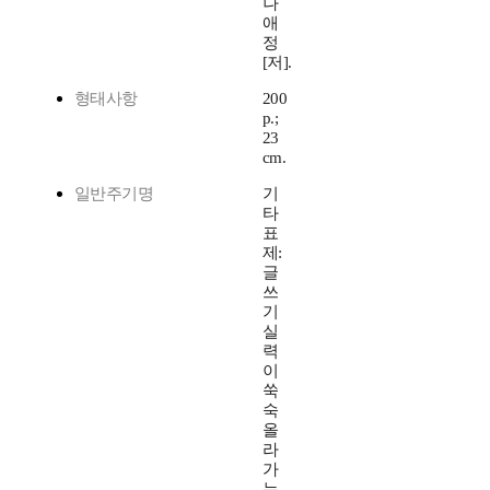
나
애
정
[저].
형태사항
200
p.;
23
cm.
일반주기명
기
타
표
제:
글
쓰
기
실
력
이
쑥
숙
올
라
가
는