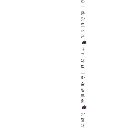
학
교
중
앙
도
서
관
대
구
대
학
교
학
술
정
보
원
상
명
대