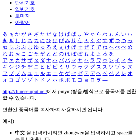
단위기호
일반기호
로마자
아랍어
あ
ぁ
か
が
さ
ざ
た
だ
な
は
ば
ぱ
ま
や
ゃ
ら
わ
ゎ
ん
い
ぃ
き
ぎ
し
じ
ち
ぢ
に
ひ
び
ぴ
み
り
う
ぅ
く
ぐ
す
ず
つ
づ
っ
ぬ
ふ
ぶ
ぷ
む
ゆ
ゅ
る
え
ぇ
け
げ
せ
ぜ
て
で
ね
へ
べ
ぺ
め
れ
お
ぉ
こ
ご
そ
ぞ
と
ど
の
ほ
ぼ
ぽ
も
よ
ょ
ろ
を
ア
ァ
カ
サ
ザ
タ
ダ
ナ
ハ
バ
パ
マ
ヤ
ャ
ラ
ワ
ヮ
ン
イ
ィ
キ
ギ
シ
ジ
チ
ヂ
ニ
ヒ
ビ
ピ
ミ
リ
ウ
ゥ
ク
グ
ス
ズ
ツ
ヅ
ッ
ヌ
フ
ブ
プ
ム
ユ
ュ
ル
エ
ェ
ケ
ゲ
セ
ゼ
テ
デ
ヘ
ベ
ペ
メ
レ
オ
ォ
コ
ゴ
ソ
ゾ
ト
ド
ノ
ホ
ボ
ポ
モ
ヨ
ョ
ロ
ヲ
―
http://chineseinput.net/
에서 pinyin(병음)방식으로 중국어를 변환
할 수 있습니다.
변환된 중국어를 복사하여 사용하시면 됩니다.
예시)
中文 을 입력하시려면
zhongwen
을 입력하시고 space를
누르시면됩니다.