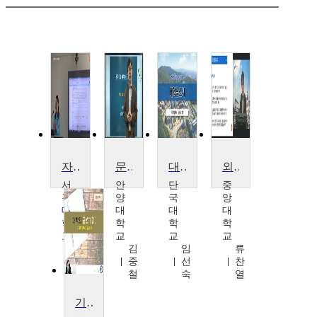
자연계 글쓰기
문학으로 배우는 글쓰기
대학글쓰기
외국인을 위한 글쓰기
서
안
단
중
강
양
국
앙
대
대
대
대
학
학
학
학
교
교
교
교
권
김
임
류
미
중
선
찬
란
철
숙
열
기초글쓰기