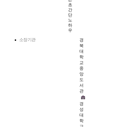
초
간
단
노
하
우
소장기관
경
북
대
학
교
중
앙
도
서
관
경
성
대
학
교