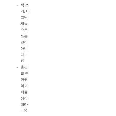
책 쓰
기, 타
고난
재능
으로
쓰는
것이
아니
다 =
15
출간
할 책
한권
의 가
치를
상상
해라
= 20