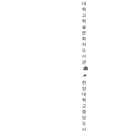
대
학
교
학
술
문
화
처
도
서
관
한
양
대
학
교
중
앙
도
서