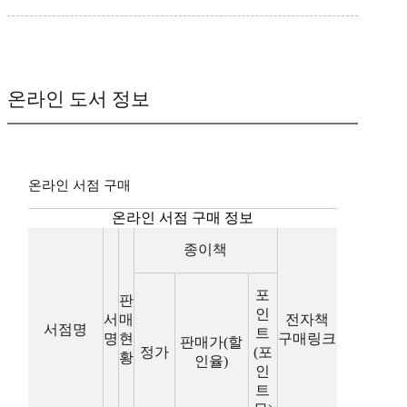
온라인 도서 정보
온라인 서점 구매
온라인 서점 구매 정보
종이책
포
판
인
서
매
전자책
서점명
트
명
현
구매링크
판매가(할
정가
(포
황
인율)
인
트