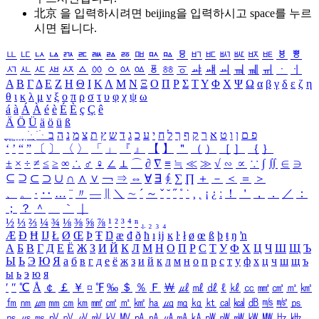
北京 을 입력하시려면
beijing
을 입력하시고 space를 누르
시면 됩니다.
ㅥ
ㅦ
ㅧ
ㅨ
ㅩ
ㅪ
ㅫ
ㅬ
ㅭ
ㅮ
ㅯ
ㅰ
ㅱ
ㅲ
ㅳ
ㅴ
ㅵ
ㅶ
ㅷ
ㅸ
ㅹ
ㅺ
ㅻ
ㅼ
ㅽ
ㅾ
ㅿ
ㆀ
ㆁ
ㆂ
ㆃ
ㆄ
ㆅ
ㆆ
ㆇ
ㆈ
ㆉ
ㆊ
ㆋ
ㆌ
ㆍ
ㆎ
Α
Β
Γ
Δ
Ε
Ζ
Η
Θ
Ι
Κ
Λ
Μ
Ν
Ξ
Ο
Π
Ρ
Σ
Τ
Υ
Φ
Χ
Ψ
Ω
α
β
γ
δ
ε
ζ
η
θ
ι
κ
λ
μ
ν
ξ
ο
π
ρ
σ
τ
υ
φ
χ
ψ
ω
á
à
Á
À
é
è
É
È
ç
Ç
ê
Ä
Ö
Ü
ä
ö
ü
ß
ְ
ֳ
ֲ
ֱ
ָ
ַ
ֵ
ֶ
ִ
ֹ
ּ
ֻ
ׂ
ׁ
ּ
ב
ה
נ
מ
צ
ת
ץ
ש
ד
ג
כ
ע
י
ח
ל
ך
ף
ק
ר
א
ט
ו
ן
ם
פ
‘
’
“
”
〔
〕
〈
〉
「
」
『
』
【
】
＂
（
）
［
］
｛
｝
±
×
÷
≠
≤
≥
∞
∴
♂
♀
∠
⊥
⌒
∂
∇
≡
≒
≪
≫
√
∽
∝
∵
∫
∬
∈
∋
⊆
⊇
⊂
⊃
∪
∩
∧
∨
￢
⇒
⇔
∀
∃
∮
∑
∏
＋
－
＜
＝
＞
、
。
·
‥
…
¨
〃
―
∥
＼
∼
´
～
ˇ
˘
˝
˚
˙
¸
˛
¡
¿
ː
！
＇
，
．
／
：
；
？
＾
＿
｀
｜
½
⅓
⅔
¼
¾
⅛
⅜
⅝
⅞
¹
²
³
⁴
ⁿ
₁
₂
₃
₄
Æ
Ð
Ħ
Ĳ
Ł
Ø
Œ
Þ
Ŧ
Ŋ
æ
đ
ð
ħ
ı
ĳ
ĸ
ŀ
ł
ø
œ
ß
þ
ŧ
ŋ
ŉ
А
Б
В
Г
Д
Е
Ё
Ж
З
И
Й
К
Л
М
Н
О
П
Р
С
Т
У
Ф
Х
Ц
Ч
Ш
Щ
Ъ
Ы
Ь
Э
Ю
Я
а
б
в
г
д
е
ё
ж
з
и
й
к
л
м
н
о
п
р
с
т
у
ф
х
ц
ч
ш
щ
ъ
ы
ь
э
ю
я
′
″
℃
Å
￠
￡
￥
¤
℉
‰
＄
％
Ｆ
￦
㎕
㎖
㎗
ℓ
㎘
㏄
㎣
㎤
㎥
㎦
㎙
㎚
㎛
㎜
㎝
㎞
㎟
㎠
㎡
㎢
㏊
㎍
㎎
㎏
㏏
㎈
㎉
㏈
㎧
㎨
㎰
㎱
㎲
㎳
㎴
㎵
㎶
㎷
㎸
㎹
㎀
㎁
㎂
㎃
㎄
㎺
㎻
㎽
㎾
㎿
㎐
㎑