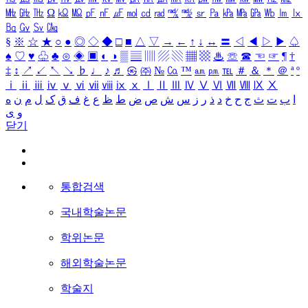
㎒
㎓
㎔
Ω
㏀
㏁
㎊
㎋
㎌
㏖
㏅
㎭
㎮
㎯
㏛
㎩
㎪
㎫
㎬
㏝
㏐
㏓
㏃
㏉
㏜
㏆
§
※
☆
★
○
●
◎
◇
◆
□
■
△
▽
→
←
↑
↓
↔
〓
◁
◀
▷
▶
♤
♠
♡
♥
♧
♣
⊙
◈
▣
◐
◑
▒
▤
▥
▨
▧
▦
▩
♨
☏
☎
☜
☞
¶
†
‡
↕
↗
↙
↖
↘
♭
♩
♪
♬
㉿
㈜
№
㏇
™
㏂
㏘
℡
＃
＆
＊
＠
ª
º
ⅰ
ⅱ
ⅲ
ⅳ
ⅴ
ⅵ
ⅶ
ⅷ
ⅸ
ⅹ
Ⅰ
Ⅱ
Ⅲ
Ⅳ
Ⅴ
Ⅵ
Ⅶ
Ⅷ
Ⅸ
Ⅹ
ا
ب
ت
ث
ج
ح
خ
د
ذ
ر
ز
س
ش
ص
ض
ط
ظ
ع
غ
ف
ق
ک
ل
م
ن
ه
و
ی
닫기
통합검색
국내학술논문
학위논문
해외학술논문
학술지