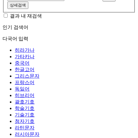
상세검색
결과 내 재검색
인기 검색어
다국어 입력
히라가나
가타카나
중국어
한글고어
그리스문자
프랑스어
독일어
히브리어
괄호기호
학술기호
기술기호
첨자기호
라틴문자
러시아문자