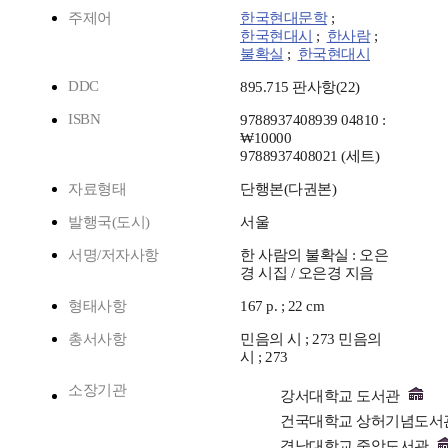
주제어
한국현대문학
;
한국현대시
;
한사람
;
불확실
;
한국현대시
DDC
895.715 판사항(22)
ISBN
9788937408939 04810 :
₩10000
9788937408021 (세트)
자료형태
단행본(다권본)
발행국(도시)
서울
서명/저자사항
한 사람의 불확실 : 오은
경 시집 / 오은경 지음
형태사항
167 p. ; 22 cm
총서사항
민음의 시 ; 273 민음의
시 ; 273
소장기관
강서대학교 도서관
건국대학교 상허기념도서
경남대학교 중앙도서관