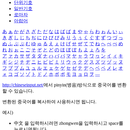
단위기호
일반기호
로마자
아랍어
あ
ぁ
か
が
さ
ざ
た
だ
な
は
ば
ぱ
ま
や
ゃ
ら
わ
ゎ
ん
い
ぃ
き
ぎ
し
じ
ち
ぢ
に
ひ
び
ぴ
み
り
う
ぅ
く
ぐ
す
ず
つ
づ
っ
ぬ
ふ
ぶ
ぷ
む
ゆ
ゅ
る
え
ぇ
け
げ
せ
ぜ
て
で
ね
へ
べ
ぺ
め
れ
お
ぉ
こ
ご
そ
ぞ
と
ど
の
ほ
ぼ
ぽ
も
よ
ょ
ろ
を
ア
ァ
カ
サ
ザ
タ
ダ
ナ
ハ
バ
パ
マ
ヤ
ャ
ラ
ワ
ヮ
ン
イ
ィ
キ
ギ
シ
ジ
チ
ヂ
ニ
ヒ
ビ
ピ
ミ
リ
ウ
ゥ
ク
グ
ス
ズ
ツ
ヅ
ッ
ヌ
フ
ブ
プ
ム
ユ
ュ
ル
エ
ェ
ケ
ゲ
セ
ゼ
テ
デ
ヘ
ベ
ペ
メ
レ
オ
ォ
コ
ゴ
ソ
ゾ
ト
ド
ノ
ホ
ボ
ポ
モ
ヨ
ョ
ロ
ヲ
―
http://chineseinput.net/
에서 pinyin(병음)방식으로 중국어를 변환
할 수 있습니다.
변환된 중국어를 복사하여 사용하시면 됩니다.
예시)
中文 을 입력하시려면
zhongwen
을 입력하시고 space를
누르시면됩니다.