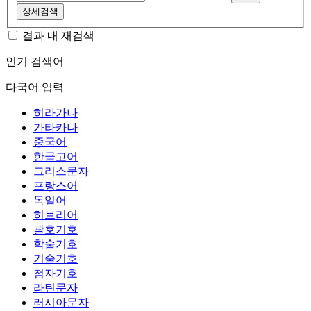
상세검색
결과 내 재검색
인기 검색어
다국어 입력
히라가나
가타카나
중국어
한글고어
그리스문자
프랑스어
독일어
히브리어
괄호기호
학술기호
기술기호
첨자기호
라틴문자
러시아문자