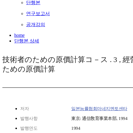
단행본
연구보고서
공개강의
home
단행본 상세
技術者のための原價計算コ－ス . 3 , 
ための原價計算
저자
일본능률협회마네지멘토센타
발행사항
東京: 通信敎育事業本部, 1994
발행연도
1994