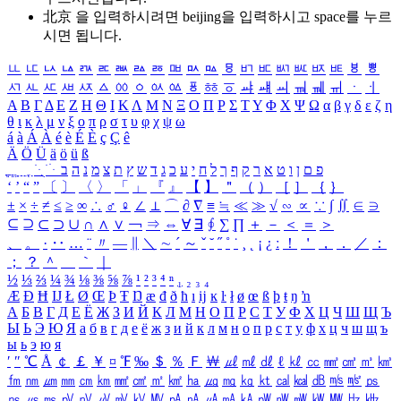
北京 을 입력하시려면
beijing
을 입력하시고 space를 누르
시면 됩니다.
ㅥ
ㅦ
ㅧ
ㅨ
ㅩ
ㅪ
ㅫ
ㅬ
ㅭ
ㅮ
ㅯ
ㅰ
ㅱ
ㅲ
ㅳ
ㅴ
ㅵ
ㅶ
ㅷ
ㅸ
ㅹ
ㅺ
ㅻ
ㅼ
ㅽ
ㅾ
ㅿ
ㆀ
ㆁ
ㆂ
ㆃ
ㆄ
ㆅ
ㆆ
ㆇ
ㆈ
ㆉ
ㆊ
ㆋ
ㆌ
ㆍ
ㆎ
Α
Β
Γ
Δ
Ε
Ζ
Η
Θ
Ι
Κ
Λ
Μ
Ν
Ξ
Ο
Π
Ρ
Σ
Τ
Υ
Φ
Χ
Ψ
Ω
α
β
γ
δ
ε
ζ
η
θ
ι
κ
λ
μ
ν
ξ
ο
π
ρ
σ
τ
υ
φ
χ
ψ
ω
á
à
Á
À
é
è
É
È
ç
Ç
ê
Ä
Ö
Ü
ä
ö
ü
ß
ְ
ֳ
ֲ
ֱ
ָ
ַ
ֵ
ֶ
ִ
ֹ
ּ
ֻ
ׂ
ׁ
ּ
ב
ה
נ
מ
צ
ת
ץ
ש
ד
ג
כ
ע
י
ח
ל
ך
ף
ק
ר
א
ט
ו
ן
ם
פ
‘
’
“
”
〔
〕
〈
〉
「
」
『
』
【
】
＂
（
）
［
］
｛
｝
±
×
÷
≠
≤
≥
∞
∴
♂
♀
∠
⊥
⌒
∂
∇
≡
≒
≪
≫
√
∽
∝
∵
∫
∬
∈
∋
⊆
⊇
⊂
⊃
∪
∩
∧
∨
￢
⇒
⇔
∀
∃
∮
∑
∏
＋
－
＜
＝
＞
、
。
·
‥
…
¨
〃
―
∥
＼
∼
´
～
ˇ
˘
˝
˚
˙
¸
˛
¡
¿
ː
！
＇
，
．
／
：
；
？
＾
＿
｀
｜
½
⅓
⅔
¼
¾
⅛
⅜
⅝
⅞
¹
²
³
⁴
ⁿ
₁
₂
₃
₄
Æ
Ð
Ħ
Ĳ
Ł
Ø
Œ
Þ
Ŧ
Ŋ
æ
đ
ð
ħ
ı
ĳ
ĸ
ŀ
ł
ø
œ
ß
þ
ŧ
ŋ
ŉ
А
Б
В
Г
Д
Е
Ё
Ж
З
И
Й
К
Л
М
Н
О
П
Р
С
Т
У
Ф
Х
Ц
Ч
Ш
Щ
Ъ
Ы
Ь
Э
Ю
Я
а
б
в
г
д
е
ё
ж
з
и
й
к
л
м
н
о
п
р
с
т
у
ф
х
ц
ч
ш
щ
ъ
ы
ь
э
ю
я
′
″
℃
Å
￠
￡
￥
¤
℉
‰
＄
％
Ｆ
￦
㎕
㎖
㎗
ℓ
㎘
㏄
㎣
㎤
㎥
㎦
㎙
㎚
㎛
㎜
㎝
㎞
㎟
㎠
㎡
㎢
㏊
㎍
㎎
㎏
㏏
㎈
㎉
㏈
㎧
㎨
㎰
㎱
㎲
㎳
㎴
㎵
㎶
㎷
㎸
㎹
㎀
㎁
㎂
㎃
㎄
㎺
㎻
㎽
㎾
㎿
㎐
㎑