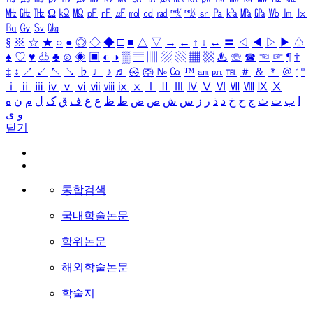
㎒
㎓
㎔
Ω
㏀
㏁
㎊
㎋
㎌
㏖
㏅
㎭
㎮
㎯
㏛
㎩
㎪
㎫
㎬
㏝
㏐
㏓
㏃
㏉
㏜
㏆
§
※
☆
★
○
●
◎
◇
◆
□
■
△
▽
→
←
↑
↓
↔
〓
◁
◀
▷
▶
♤
♠
♡
♥
♧
♣
⊙
◈
▣
◐
◑
▒
▤
▥
▨
▧
▦
▩
♨
☏
☎
☜
☞
¶
†
‡
↕
↗
↙
↖
↘
♭
♩
♪
♬
㉿
㈜
№
㏇
™
㏂
㏘
℡
＃
＆
＊
＠
ª
º
ⅰ
ⅱ
ⅲ
ⅳ
ⅴ
ⅵ
ⅶ
ⅷ
ⅸ
ⅹ
Ⅰ
Ⅱ
Ⅲ
Ⅳ
Ⅴ
Ⅵ
Ⅶ
Ⅷ
Ⅸ
Ⅹ
ا
ب
ت
ث
ج
ح
خ
د
ذ
ر
ز
س
ش
ص
ض
ط
ظ
ع
غ
ف
ق
ک
ل
م
ن
ه
و
ی
닫기
통합검색
국내학술논문
학위논문
해외학술논문
학술지