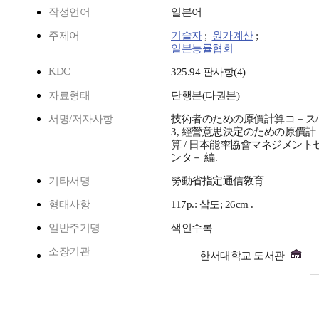
작성언어
일본어
주제어
기술자
;
원가계산
;
일본능률협회
KDC
325.94 판사항(4)
자료형태
단행본(다권본)
서명/저자사항
技術者のための原價計算コ－ス/
3, 經營意思決定のための原價計
算 / 日本能率協會マネジメント
ンタ－ 編.
기타서명
勞動省指定通信敎育
형태사항
117p.: 삽도; 26cm .
일반주기명
색인수록
소장기관
한서대학교 도서관