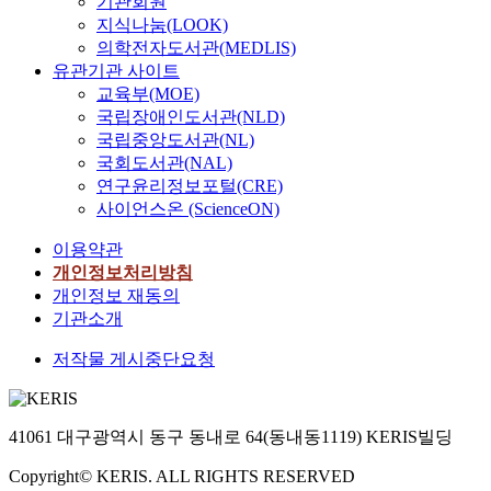
기관회원
지식나눔(LOOK)
의학전자도서관(MEDLIS)
유관기관 사이트
교육부(MOE)
국립장애인도서관(NLD)
국립중앙도서관(NL)
국회도서관(NAL)
연구윤리정보포털(CRE)
사이언스온 (ScienceON)
이용약관
개인정보처리방침
개인정보 재동의
기관소개
저작물 게시중단요청
41061 대구광역시 동구 동내로 64(동내동1119) KERIS빌딩
Copyright© KERIS. ALL RIGHTS RESERVED