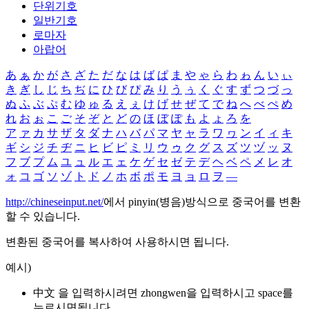
단위기호
일반기호
로마자
아랍어
あ
ぁ
か
が
さ
ざ
た
だ
な
は
ば
ぱ
ま
や
ゃ
ら
わ
ゎ
ん
い
ぃ
き
ぎ
し
じ
ち
ぢ
に
ひ
び
ぴ
み
り
う
ぅ
く
ぐ
す
ず
つ
づ
っ
ぬ
ふ
ぶ
ぷ
む
ゆ
ゅ
る
え
ぇ
け
げ
せ
ぜ
て
で
ね
へ
べ
ぺ
め
れ
お
ぉ
こ
ご
そ
ぞ
と
ど
の
ほ
ぼ
ぽ
も
よ
ょ
ろ
を
ア
ァ
カ
サ
ザ
タ
ダ
ナ
ハ
バ
パ
マ
ヤ
ャ
ラ
ワ
ヮ
ン
イ
ィ
キ
ギ
シ
ジ
チ
ヂ
ニ
ヒ
ビ
ピ
ミ
リ
ウ
ゥ
ク
グ
ス
ズ
ツ
ヅ
ッ
ヌ
フ
ブ
プ
ム
ユ
ュ
ル
エ
ェ
ケ
ゲ
セ
ゼ
テ
デ
ヘ
ベ
ペ
メ
レ
オ
ォ
コ
ゴ
ソ
ゾ
ト
ド
ノ
ホ
ボ
ポ
モ
ヨ
ョ
ロ
ヲ
―
http://chineseinput.net/
에서 pinyin(병음)방식으로 중국어를 변환
할 수 있습니다.
변환된 중국어를 복사하여 사용하시면 됩니다.
예시)
中文 을 입력하시려면
zhongwen
을 입력하시고 space를
누르시면됩니다.