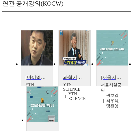
연관 공개강의(KOCW)
[마이웨이] 대한민국 최고 기술자를 꿈꾼다! 2013 이달의 엔지니어상 수상자
과학기술자의 사회적 책임
[서울시설공단x서울특별시평생교육진흥원 모두의학교] 일상기술자 프로젝트
YTN
YTN
서울시설공
SCIENCE
SCIENCE
단
YTN
원호일,
SCIENCE
최우석,
맹관영