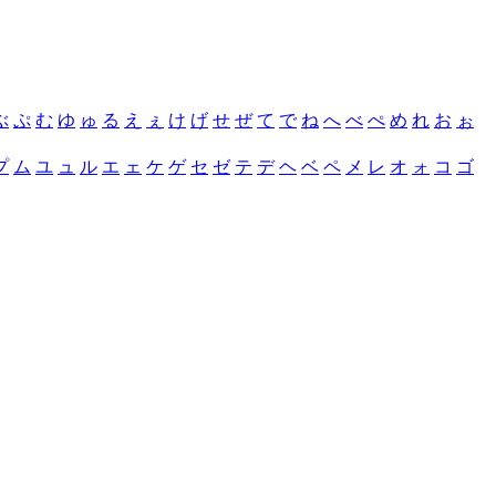
ぶ
ぷ
む
ゆ
ゅ
る
え
ぇ
け
げ
せ
ぜ
て
で
ね
へ
べ
ぺ
め
れ
お
ぉ
プ
ム
ユ
ュ
ル
エ
ェ
ケ
ゲ
セ
ゼ
テ
デ
ヘ
ベ
ペ
メ
レ
オ
ォ
コ
ゴ