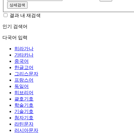
상세검색
결과 내 재검색
인기 검색어
다국어 입력
히라가나
가타카나
중국어
한글고어
그리스문자
프랑스어
독일어
히브리어
괄호기호
학술기호
기술기호
첨자기호
라틴문자
러시아문자