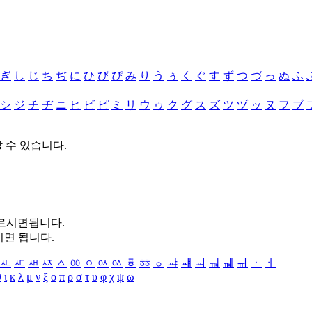
ぎ
し
じ
ち
ぢ
に
ひ
び
ぴ
み
り
う
ぅ
く
ぐ
す
ず
つ
づ
っ
ぬ
ふ
シ
ジ
チ
ヂ
ニ
ヒ
ビ
ピ
ミ
リ
ウ
ゥ
ク
グ
ス
ズ
ツ
ヅ
ッ
ヌ
フ
ブ
할 수 있습니다.
누르시면됩니다.
시면 됩니다.
ㅻ
ㅼ
ㅽ
ㅾ
ㅿ
ㆀ
ㆁ
ㆂ
ㆃ
ㆄ
ㆅ
ㆆ
ㆇ
ㆈ
ㆉ
ㆊ
ㆋ
ㆌ
ㆍ
ㆎ
θ
ι
κ
λ
μ
ν
ξ
ο
π
ρ
σ
τ
υ
φ
χ
ψ
ω