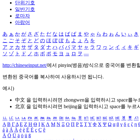
단위기호
일반기호
로마자
아랍어
あ
ぁ
か
が
さ
ざ
た
だ
な
は
ば
ぱ
ま
や
ゃ
ら
わ
ゎ
ん
い
ぃ
き
こ
ご
そ
ぞ
と
ど
の
ほ
ぼ
ぽ
も
よ
ょ
ろ
を
ア
ァ
カ
サ
ザ
タ
ダ
ナ
ハ
バ
パ
マ
ヤ
ャ
ラ
ワ
ヮ
ン
イ
ィ
キ
ギ
ソ
ゾ
ト
ド
ノ
ホ
ボ
ポ
モ
ヨ
ョ
ロ
ヲ
―
http://chineseinput.net/
에서 pinyin(병음)방식으로 중국어를 변환
변환된 중국어를 복사하여 사용하시면 됩니다.
예시)
中文 을 입력하시려면
zhongwen
을 입력하시고 space를
北京 을 입력하시려면
beijing
을 입력하시고 space를 누르
ㅥ
ㅦ
ㅧ
ㅨ
ㅩ
ㅪ
ㅫ
ㅬ
ㅭ
ㅮ
ㅯ
ㅰ
ㅱ
ㅲ
ㅳ
ㅴ
ㅵ
ㅶ
ㅷ
ㅸ
ㅹ
ㅺ
Α
Β
Γ
Δ
Ε
Ζ
Η
Θ
Ι
Κ
Λ
Μ
Ν
Ξ
Ο
Π
Ρ
Σ
Τ
Υ
Φ
Χ
Ψ
Ω
α
β
γ
δ
ε
ζ
η
á
à
Á
À
é
è
É
È
ç
Ç
ê
Ä
Ö
Ü
ä
ö
ü
ß