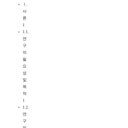
Ⅰ.
서
론
1
1.1.
연
구
의
필
요
성
및
목
적
1
1.2.
연
구
의