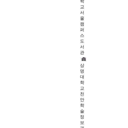
학
교
서
울
캠
퍼
스
도
서
관
상
명
대
학
교
천
안
학
술
정
보