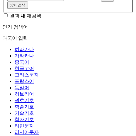
상세검색
결과 내 재검색
인기 검색어
다국어 입력
히라가나
가타카나
중국어
한글고어
그리스문자
프랑스어
독일어
히브리어
괄호기호
학술기호
기술기호
첨자기호
라틴문자
러시아문자