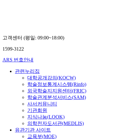
학
교
교
이
김
상
성
훈
훈
고객센터 (평일: 09:00~18:00)
1599-3122
ARS 번호안내
관련누리집
대학공개강의(KOCW)
학술정보통계시스템(Rinfo)
외국학술지지원센터(FRIC)
학술관계분석서비스(SAM)
사서커뮤니티
기관회원
지식나눔(LOOK)
의학전자도서관(MEDLIS)
유관기관 사이트
교육부(MOE)