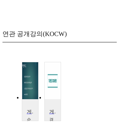
연관 공개강의(KOCW)
게임엔진
게임엔진과XR콘텐츠
순
경
천
일
향
대
대
학