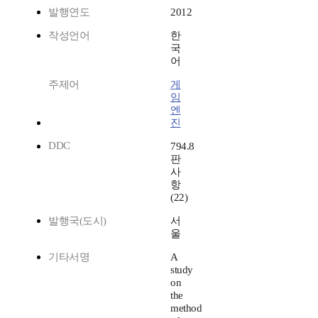
발행연도
2012
작성언어
한
국
어
주제어
게
임
엔
진
DDC
794.8
판
사
항
(22)
발행국(도시)
서
울
기타서명
A
study
on
the
method