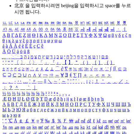
北京 을 입력하시려면
beijing
을 입력하시고 space를 누르
시면 됩니다.
ㅥ
ㅦ
ㅧ
ㅨ
ㅩ
ㅪ
ㅫ
ㅬ
ㅭ
ㅮ
ㅯ
ㅰ
ㅱ
ㅲ
ㅳ
ㅴ
ㅵ
ㅶ
ㅷ
ㅸ
ㅹ
ㅺ
ㅻ
ㅼ
ㅽ
ㅾ
ㅿ
ㆀ
ㆁ
ㆂ
ㆃ
ㆄ
ㆅ
ㆆ
ㆇ
ㆈ
ㆉ
ㆊ
ㆋ
ㆌ
ㆍ
ㆎ
Α
Β
Γ
Δ
Ε
Ζ
Η
Θ
Ι
Κ
Λ
Μ
Ν
Ξ
Ο
Π
Ρ
Σ
Τ
Υ
Φ
Χ
Ψ
Ω
α
β
γ
δ
ε
ζ
η
θ
ι
κ
λ
μ
ν
ξ
ο
π
ρ
σ
τ
υ
φ
χ
ψ
ω
á
à
Á
À
é
è
É
È
ç
Ç
ê
Ä
Ö
Ü
ä
ö
ü
ß
ְ
ֳ
ֲ
ֱ
ָ
ַ
ֵ
ֶ
ִ
ֹ
ּ
ֻ
ׂ
ׁ
ּ
ב
ה
נ
מ
צ
ת
ץ
ש
ד
ג
כ
ע
י
ח
ל
ך
ף
ק
ר
א
ט
ו
ן
ם
פ
‘
’
“
”
〔
〕
〈
〉
「
」
『
』
【
】
＂
（
）
［
］
｛
｝
±
×
÷
≠
≤
≥
∞
∴
♂
♀
∠
⊥
⌒
∂
∇
≡
≒
≪
≫
√
∽
∝
∵
∫
∬
∈
∋
⊆
⊇
⊂
⊃
∪
∩
∧
∨
￢
⇒
⇔
∀
∃
∮
∑
∏
＋
－
＜
＝
＞
、
。
·
‥
…
¨
〃
―
∥
＼
∼
´
～
ˇ
˘
˝
˚
˙
¸
˛
¡
¿
ː
！
＇
，
．
／
：
；
？
＾
＿
｀
｜
½
⅓
⅔
¼
¾
⅛
⅜
⅝
⅞
¹
²
³
⁴
ⁿ
₁
₂
₃
₄
Æ
Ð
Ħ
Ĳ
Ł
Ø
Œ
Þ
Ŧ
Ŋ
æ
đ
ð
ħ
ı
ĳ
ĸ
ŀ
ł
ø
œ
ß
þ
ŧ
ŋ
ŉ
А
Б
В
Г
Д
Е
Ё
Ж
З
И
Й
К
Л
М
Н
О
П
Р
С
Т
У
Ф
Х
Ц
Ч
Ш
Щ
Ъ
Ы
Ь
Э
Ю
Я
а
б
в
г
д
е
ё
ж
з
и
й
к
л
м
н
о
п
р
с
т
у
ф
х
ц
ч
ш
щ
ъ
ы
ь
э
ю
я
′
″
℃
Å
￠
￡
￥
¤
℉
‰
＄
％
Ｆ
￦
㎕
㎖
㎗
ℓ
㎘
㏄
㎣
㎤
㎥
㎦
㎙
㎚
㎛
㎜
㎝
㎞
㎟
㎠
㎡
㎢
㏊
㎍
㎎
㎏
㏏
㎈
㎉
㏈
㎧
㎨
㎰
㎱
㎲
㎳
㎴
㎵
㎶
㎷
㎸
㎹
㎀
㎁
㎂
㎃
㎄
㎺
㎻
㎽
㎾
㎿
㎐
㎑