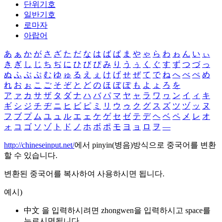
단위기호
일반기호
로마자
아랍어
あ
ぁ
か
が
さ
ざ
た
だ
な
は
ば
ぱ
ま
や
ゃ
ら
わ
ゎ
ん
い
ぃ
き
ぎ
し
じ
ち
ぢ
に
ひ
び
ぴ
み
り
う
ぅ
く
ぐ
す
ず
つ
づ
っ
ぬ
ふ
ぶ
ぷ
む
ゆ
ゅ
る
え
ぇ
け
げ
せ
ぜ
て
で
ね
へ
べ
ぺ
め
れ
お
ぉ
こ
ご
そ
ぞ
と
ど
の
ほ
ぼ
ぽ
も
よ
ょ
ろ
を
ア
ァ
カ
サ
ザ
タ
ダ
ナ
ハ
バ
パ
マ
ヤ
ャ
ラ
ワ
ヮ
ン
イ
ィ
キ
ギ
シ
ジ
チ
ヂ
ニ
ヒ
ビ
ピ
ミ
リ
ウ
ゥ
ク
グ
ス
ズ
ツ
ヅ
ッ
ヌ
フ
ブ
プ
ム
ユ
ュ
ル
エ
ェ
ケ
ゲ
セ
ゼ
テ
デ
ヘ
ベ
ペ
メ
レ
オ
ォ
コ
ゴ
ソ
ゾ
ト
ド
ノ
ホ
ボ
ポ
モ
ヨ
ョ
ロ
ヲ
―
http://chineseinput.net/
에서 pinyin(병음)방식으로 중국어를 변환
할 수 있습니다.
변환된 중국어를 복사하여 사용하시면 됩니다.
예시)
中文 을 입력하시려면
zhongwen
을 입력하시고 space를
누르시면됩니다.