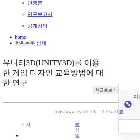
단행본
연구보고서
공개강의
home
학위논문 상세
유니티3D(UNITY3D)를 이용
한 게임 디자인 교육방법에 대
한 연구
한글로보기
이 
료
https://www.riss.kr/link?id=T12954281
저자
박
성
일