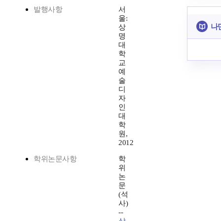
발행사항
서
울:
나
상
명
대
학
교
예
술
디
자
인
대
학
원,
2012
학위논문사항
학
위
논
문
(석
사)
--