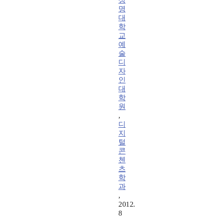
상
명
대
학
교
예
술
디
자
인
대
학
원
,
디
지
털
콘
첸
츠
학
과
,
2012.
8