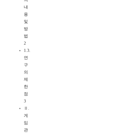
내
용
및
방
법
2
1.3.
연
구
의
제
한
점
3
Ⅱ.
게
임
관