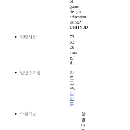
of
game
design
education
using?
UNITY3D
형태사항
73
p.;
26
cm.:
삽
화.
일반주기명
지
도
교
수:
김
치
훈
소장기관
상
명
대