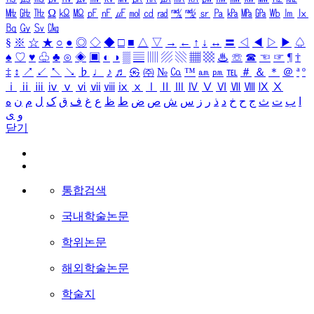
㎒
㎓
㎔
Ω
㏀
㏁
㎊
㎋
㎌
㏖
㏅
㎭
㎮
㎯
㏛
㎩
㎪
㎫
㎬
㏝
㏐
㏓
㏃
㏉
㏜
㏆
§
※
☆
★
○
●
◎
◇
◆
□
■
△
▽
→
←
↑
↓
↔
〓
◁
◀
▷
▶
♤
♠
♡
♥
♧
♣
⊙
◈
▣
◐
◑
▒
▤
▥
▨
▧
▦
▩
♨
☏
☎
☜
☞
¶
†
‡
↕
↗
↙
↖
↘
♭
♩
♪
♬
㉿
㈜
№
㏇
™
㏂
㏘
℡
＃
＆
＊
＠
ª
º
ⅰ
ⅱ
ⅲ
ⅳ
ⅴ
ⅵ
ⅶ
ⅷ
ⅸ
ⅹ
Ⅰ
Ⅱ
Ⅲ
Ⅳ
Ⅴ
Ⅵ
Ⅶ
Ⅷ
Ⅸ
Ⅹ
ا
ب
ت
ث
ج
ح
خ
د
ذ
ر
ز
س
ش
ص
ض
ط
ظ
ع
غ
ف
ق
ک
ل
م
ن
ه
و
ی
닫기
통합검색
국내학술논문
학위논문
해외학술논문
학술지