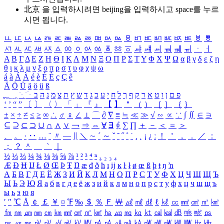
北京 을 입력하시려면
beijing
을 입력하시고 space를 누르
시면 됩니다.
ㅥ
ㅦ
ㅧ
ㅨ
ㅩ
ㅪ
ㅫ
ㅬ
ㅭ
ㅮ
ㅯ
ㅰ
ㅱ
ㅲ
ㅳ
ㅴ
ㅵ
ㅶ
ㅷ
ㅸ
ㅹ
ㅺ
ㅻ
ㅼ
ㅽ
ㅾ
ㅿ
ㆀ
ㆁ
ㆂ
ㆃ
ㆄ
ㆅ
ㆆ
ㆇ
ㆈ
ㆉ
ㆊ
ㆋ
ㆌ
ㆍ
ㆎ
Α
Β
Γ
Δ
Ε
Ζ
Η
Θ
Ι
Κ
Λ
Μ
Ν
Ξ
Ο
Π
Ρ
Σ
Τ
Υ
Φ
Χ
Ψ
Ω
α
β
γ
δ
ε
ζ
η
θ
ι
κ
λ
μ
ν
ξ
ο
π
ρ
σ
τ
υ
φ
χ
ψ
ω
á
à
Á
À
é
è
É
È
ç
Ç
ê
Ä
Ö
Ü
ä
ö
ü
ß
ְ
ֳ
ֲ
ֱ
ָ
ַ
ֵ
ֶ
ִ
ֹ
ּ
ֻ
ׂ
ׁ
ּ
ב
ה
נ
מ
צ
ת
ץ
ש
ד
ג
כ
ע
י
ח
ל
ך
ף
ק
ר
א
ט
ו
ן
ם
פ
‘
’
“
”
〔
〕
〈
〉
「
」
『
』
【
】
＂
（
）
［
］
｛
｝
±
×
÷
≠
≤
≥
∞
∴
♂
♀
∠
⊥
⌒
∂
∇
≡
≒
≪
≫
√
∽
∝
∵
∫
∬
∈
∋
⊆
⊇
⊂
⊃
∪
∩
∧
∨
￢
⇒
⇔
∀
∃
∮
∑
∏
＋
－
＜
＝
＞
、
。
·
‥
…
¨
〃
―
∥
＼
∼
´
～
ˇ
˘
˝
˚
˙
¸
˛
¡
¿
ː
！
＇
，
．
／
：
；
？
＾
＿
｀
｜
½
⅓
⅔
¼
¾
⅛
⅜
⅝
⅞
¹
²
³
⁴
ⁿ
₁
₂
₃
₄
Æ
Ð
Ħ
Ĳ
Ł
Ø
Œ
Þ
Ŧ
Ŋ
æ
đ
ð
ħ
ı
ĳ
ĸ
ŀ
ł
ø
œ
ß
þ
ŧ
ŋ
ŉ
А
Б
В
Г
Д
Е
Ё
Ж
З
И
Й
К
Л
М
Н
О
П
Р
С
Т
У
Ф
Х
Ц
Ч
Ш
Щ
Ъ
Ы
Ь
Э
Ю
Я
а
б
в
г
д
е
ё
ж
з
и
й
к
л
м
н
о
п
р
с
т
у
ф
х
ц
ч
ш
щ
ъ
ы
ь
э
ю
я
′
″
℃
Å
￠
￡
￥
¤
℉
‰
＄
％
Ｆ
￦
㎕
㎖
㎗
ℓ
㎘
㏄
㎣
㎤
㎥
㎦
㎙
㎚
㎛
㎜
㎝
㎞
㎟
㎠
㎡
㎢
㏊
㎍
㎎
㎏
㏏
㎈
㎉
㏈
㎧
㎨
㎰
㎱
㎲
㎳
㎴
㎵
㎶
㎷
㎸
㎹
㎀
㎁
㎂
㎃
㎄
㎺
㎻
㎽
㎾
㎿
㎐
㎑