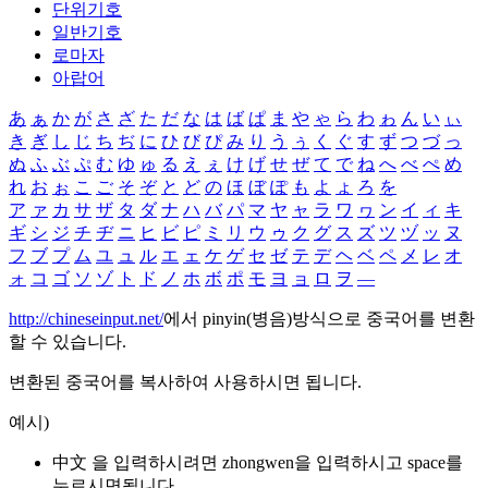
단위기호
일반기호
로마자
아랍어
あ
ぁ
か
が
さ
ざ
た
だ
な
は
ば
ぱ
ま
や
ゃ
ら
わ
ゎ
ん
い
ぃ
き
ぎ
し
じ
ち
ぢ
に
ひ
び
ぴ
み
り
う
ぅ
く
ぐ
す
ず
つ
づ
っ
ぬ
ふ
ぶ
ぷ
む
ゆ
ゅ
る
え
ぇ
け
げ
せ
ぜ
て
で
ね
へ
べ
ぺ
め
れ
お
ぉ
こ
ご
そ
ぞ
と
ど
の
ほ
ぼ
ぽ
も
よ
ょ
ろ
を
ア
ァ
カ
サ
ザ
タ
ダ
ナ
ハ
バ
パ
マ
ヤ
ャ
ラ
ワ
ヮ
ン
イ
ィ
キ
ギ
シ
ジ
チ
ヂ
ニ
ヒ
ビ
ピ
ミ
リ
ウ
ゥ
ク
グ
ス
ズ
ツ
ヅ
ッ
ヌ
フ
ブ
プ
ム
ユ
ュ
ル
エ
ェ
ケ
ゲ
セ
ゼ
テ
デ
ヘ
ベ
ペ
メ
レ
オ
ォ
コ
ゴ
ソ
ゾ
ト
ド
ノ
ホ
ボ
ポ
モ
ヨ
ョ
ロ
ヲ
―
http://chineseinput.net/
에서 pinyin(병음)방식으로 중국어를 변환
할 수 있습니다.
변환된 중국어를 복사하여 사용하시면 됩니다.
예시)
中文 을 입력하시려면
zhongwen
을 입력하시고 space를
누르시면됩니다.