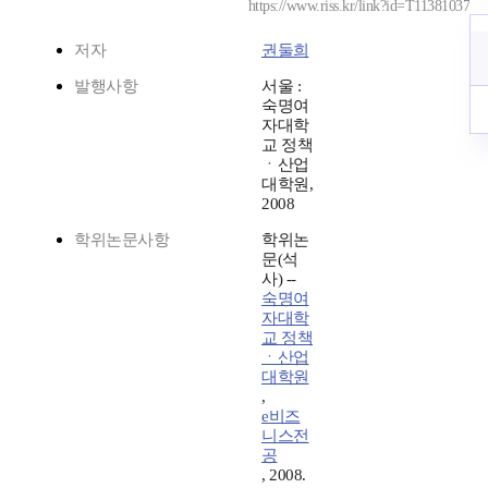
https://www.riss.kr/link?id=T11381037
저자
권둘희
발행사항
서울 :
숙명여
자대학
교 정책
ㆍ산업
대학원,
2008
학위논문사항
학위논
문(석
사) --
숙명여
자대학
교 정책
ㆍ산업
대학원
,
e비즈
니스전
공
, 2008.