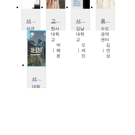
서비스품질경영
고객만족
서비스경영
품질의 차원
성균
한서
강남
수도
관대
대학
대학
권역
학교
교
교
센터
박
박
오
김
영
혜
세
연
택
윤
진
성
서비스평가실무
대림
대학
교
김
관
식