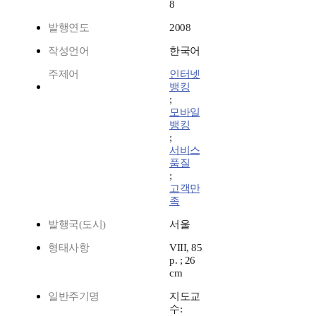
8
발행연도
2008
작성언어
한국어
주제어
인터넷
뱅킹
;
모바일
뱅킹
;
서비스
품질
;
고객만
족
발행국(도시)
서울
형태사항
VIII, 85
p. ; 26
cm
일반주기명
지도교
수: