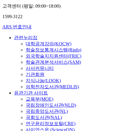
고객센터 (평일: 09:00~18:00)
1599-3122
ARS 번호안내
관련누리집
대학공개강의(KOCW)
학술정보통계시스템(Rinfo)
외국학술지지원센터(FRIC)
학술관계분석서비스(SAM)
사서커뮤니티
기관회원
지식나눔(LOOK)
의학전자도서관(MEDLIS)
유관기관 사이트
교육부(MOE)
국립장애인도서관(NLD)
국립중앙도서관(NL)
국회도서관(NAL)
연구윤리정보포털(CRE)
사이언스온 (ScienceON)