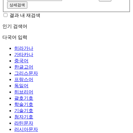
상세검색
결과 내 재검색
인기 검색어
다국어 입력
히라가나
가타카나
중국어
한글고어
그리스문자
프랑스어
독일어
히브리어
괄호기호
학술기호
기술기호
첨자기호
라틴문자
러시아문자