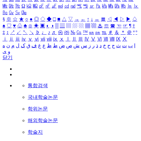
㎒
㎓
㎔
Ω
㏀
㏁
㎊
㎋
㎌
㏖
㏅
㎭
㎮
㎯
㏛
㎩
㎪
㎫
㎬
㏝
㏐
㏓
㏃
㏉
㏜
㏆
§
※
☆
★
○
●
◎
◇
◆
□
■
△
▽
→
←
↑
↓
↔
〓
◁
◀
▷
▶
♤
♠
♡
♥
♧
♣
⊙
◈
▣
◐
◑
▒
▤
▥
▨
▧
▦
▩
♨
☏
☎
☜
☞
¶
†
‡
↕
↗
↙
↖
↘
♭
♩
♪
♬
㉿
㈜
№
㏇
™
㏂
㏘
℡
＃
＆
＊
＠
ª
º
ⅰ
ⅱ
ⅲ
ⅳ
ⅴ
ⅵ
ⅶ
ⅷ
ⅸ
ⅹ
Ⅰ
Ⅱ
Ⅲ
Ⅳ
Ⅴ
Ⅵ
Ⅶ
Ⅷ
Ⅸ
Ⅹ
ا
ب
ت
ث
ج
ح
خ
د
ذ
ر
ز
س
ش
ص
ض
ط
ظ
ع
غ
ف
ق
ک
ل
م
ن
ه
و
ی
닫기
통합검색
국내학술논문
학위논문
해외학술논문
학술지