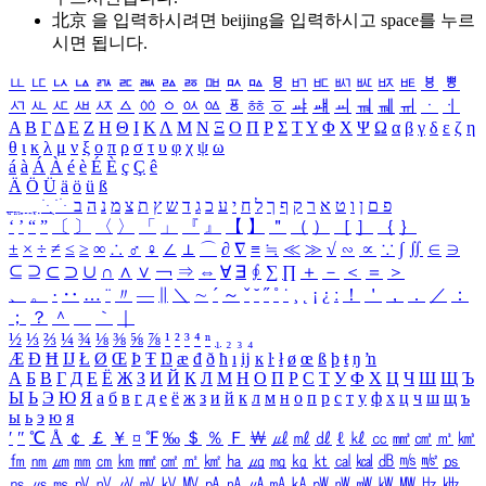
北京 을 입력하시려면
beijing
을 입력하시고 space를 누르
시면 됩니다.
ㅥ
ㅦ
ㅧ
ㅨ
ㅩ
ㅪ
ㅫ
ㅬ
ㅭ
ㅮ
ㅯ
ㅰ
ㅱ
ㅲ
ㅳ
ㅴ
ㅵ
ㅶ
ㅷ
ㅸ
ㅹ
ㅺ
ㅻ
ㅼ
ㅽ
ㅾ
ㅿ
ㆀ
ㆁ
ㆂ
ㆃ
ㆄ
ㆅ
ㆆ
ㆇ
ㆈ
ㆉ
ㆊ
ㆋ
ㆌ
ㆍ
ㆎ
Α
Β
Γ
Δ
Ε
Ζ
Η
Θ
Ι
Κ
Λ
Μ
Ν
Ξ
Ο
Π
Ρ
Σ
Τ
Υ
Φ
Χ
Ψ
Ω
α
β
γ
δ
ε
ζ
η
θ
ι
κ
λ
μ
ν
ξ
ο
π
ρ
σ
τ
υ
φ
χ
ψ
ω
á
à
Á
À
é
è
É
È
ç
Ç
ê
Ä
Ö
Ü
ä
ö
ü
ß
ְ
ֳ
ֲ
ֱ
ָ
ַ
ֵ
ֶ
ִ
ֹ
ּ
ֻ
ׂ
ׁ
ּ
ב
ה
נ
מ
צ
ת
ץ
ש
ד
ג
כ
ע
י
ח
ל
ך
ף
ק
ר
א
ט
ו
ן
ם
פ
‘
’
“
”
〔
〕
〈
〉
「
」
『
』
【
】
＂
（
）
［
］
｛
｝
±
×
÷
≠
≤
≥
∞
∴
♂
♀
∠
⊥
⌒
∂
∇
≡
≒
≪
≫
√
∽
∝
∵
∫
∬
∈
∋
⊆
⊇
⊂
⊃
∪
∩
∧
∨
￢
⇒
⇔
∀
∃
∮
∑
∏
＋
－
＜
＝
＞
、
。
·
‥
…
¨
〃
―
∥
＼
∼
´
～
ˇ
˘
˝
˚
˙
¸
˛
¡
¿
ː
！
＇
，
．
／
：
；
？
＾
＿
｀
｜
½
⅓
⅔
¼
¾
⅛
⅜
⅝
⅞
¹
²
³
⁴
ⁿ
₁
₂
₃
₄
Æ
Ð
Ħ
Ĳ
Ł
Ø
Œ
Þ
Ŧ
Ŋ
æ
đ
ð
ħ
ı
ĳ
ĸ
ŀ
ł
ø
œ
ß
þ
ŧ
ŋ
ŉ
А
Б
В
Г
Д
Е
Ё
Ж
З
И
Й
К
Л
М
Н
О
П
Р
С
Т
У
Ф
Х
Ц
Ч
Ш
Щ
Ъ
Ы
Ь
Э
Ю
Я
а
б
в
г
д
е
ё
ж
з
и
й
к
л
м
н
о
п
р
с
т
у
ф
х
ц
ч
ш
щ
ъ
ы
ь
э
ю
я
′
″
℃
Å
￠
￡
￥
¤
℉
‰
＄
％
Ｆ
￦
㎕
㎖
㎗
ℓ
㎘
㏄
㎣
㎤
㎥
㎦
㎙
㎚
㎛
㎜
㎝
㎞
㎟
㎠
㎡
㎢
㏊
㎍
㎎
㎏
㏏
㎈
㎉
㏈
㎧
㎨
㎰
㎱
㎲
㎳
㎴
㎵
㎶
㎷
㎸
㎹
㎀
㎁
㎂
㎃
㎄
㎺
㎻
㎽
㎾
㎿
㎐
㎑