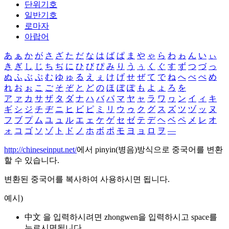
단위기호
일반기호
로마자
아랍어
あ
ぁ
か
が
さ
ざ
た
だ
な
は
ば
ぱ
ま
や
ゃ
ら
わ
ゎ
ん
い
ぃ
き
ぎ
し
じ
ち
ぢ
に
ひ
び
ぴ
み
り
う
ぅ
く
ぐ
す
ず
つ
づ
っ
ぬ
ふ
ぶ
ぷ
む
ゆ
ゅ
る
え
ぇ
け
げ
せ
ぜ
て
で
ね
へ
べ
ぺ
め
れ
お
ぉ
こ
ご
そ
ぞ
と
ど
の
ほ
ぼ
ぽ
も
よ
ょ
ろ
を
ア
ァ
カ
サ
ザ
タ
ダ
ナ
ハ
バ
パ
マ
ヤ
ャ
ラ
ワ
ヮ
ン
イ
ィ
キ
ギ
シ
ジ
チ
ヂ
ニ
ヒ
ビ
ピ
ミ
リ
ウ
ゥ
ク
グ
ス
ズ
ツ
ヅ
ッ
ヌ
フ
ブ
プ
ム
ユ
ュ
ル
エ
ェ
ケ
ゲ
セ
ゼ
テ
デ
ヘ
ベ
ペ
メ
レ
オ
ォ
コ
ゴ
ソ
ゾ
ト
ド
ノ
ホ
ボ
ポ
モ
ヨ
ョ
ロ
ヲ
―
http://chineseinput.net/
에서 pinyin(병음)방식으로 중국어를 변환
할 수 있습니다.
변환된 중국어를 복사하여 사용하시면 됩니다.
예시)
中文 을 입력하시려면
zhongwen
을 입력하시고 space를
누르시면됩니다.