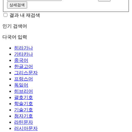
상세검색
결과 내 재검색
인기 검색어
다국어 입력
히라가나
가타카나
중국어
한글고어
그리스문자
프랑스어
독일어
히브리어
괄호기호
학술기호
기술기호
첨자기호
라틴문자
러시아문자