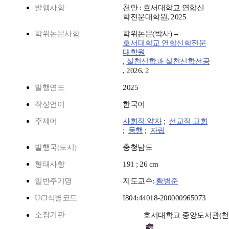
발행사항
천안 : 호서대학교 연합신
학전문대학원, 2025
학위논문사항
학위논문(박사) --
호서대학교 연합신학전문
대학원
,
실천신학과 실천신학전공
, 2026. 2
발행연도
2025
작성언어
한국어
주제어
사회적 약자
;
선교적 교회
;
동행
;
자립
발행국(도시)
충청남도
형태사항
191 ; 26 cm
일반주기명
지도교수:
황병준
UCI식별코드
I804:44018-200000965073
소장기관
호서대학교 중앙도서관(천