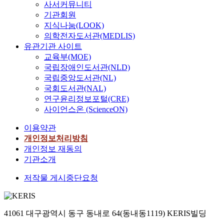
사서커뮤니티
기관회원
지식나눔(LOOK)
의학전자도서관(MEDLIS)
유관기관 사이트
교육부(MOE)
국립장애인도서관(NLD)
국립중앙도서관(NL)
국회도서관(NAL)
연구윤리정보포털(CRE)
사이언스온 (ScienceON)
이용약관
개인정보처리방침
개인정보 재동의
기관소개
저작물 게시중단요청
41061 대구광역시 동구 동내로 64(동내동1119) KERIS빌딩