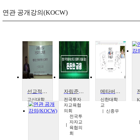
연관 공개강의(KOCW)
선교적 교회론
자립준비청년을 위한 든든한 금융
메타버스 시대의 필수 아바타를 온라인에서 무료로 만들어 동행하기
고신대학
전국투자
신한대학
K
교
자교육협
교
의회
신경규
신종우
전국투
자자교
육협의
회