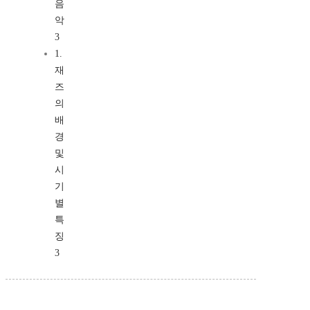
음
악
3
1.
재
즈
의
배
경
및
시
기
별
특
징
3