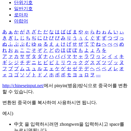
단위기호
일반기호
로마자
아랍어
あ
ぁ
か
が
さ
ざ
た
だ
な
は
ば
ぱ
ま
や
ゃ
ら
わ
ゎ
ん
い
ぃ
き
ぎ
し
じ
ち
ぢ
に
ひ
び
ぴ
み
り
う
ぅ
く
ぐ
す
ず
つ
づ
っ
ぬ
ふ
ぶ
ぷ
む
ゆ
ゅ
る
え
ぇ
け
げ
せ
ぜ
て
で
ね
へ
べ
ぺ
め
れ
お
ぉ
こ
ご
そ
ぞ
と
ど
の
ほ
ぼ
ぽ
も
よ
ょ
ろ
を
ア
ァ
カ
サ
ザ
タ
ダ
ナ
ハ
バ
パ
マ
ヤ
ャ
ラ
ワ
ヮ
ン
イ
ィ
キ
ギ
シ
ジ
チ
ヂ
ニ
ヒ
ビ
ピ
ミ
リ
ウ
ゥ
ク
グ
ス
ズ
ツ
ヅ
ッ
ヌ
フ
ブ
プ
ム
ユ
ュ
ル
エ
ェ
ケ
ゲ
セ
ゼ
テ
デ
ヘ
ベ
ペ
メ
レ
オ
ォ
コ
ゴ
ソ
ゾ
ト
ド
ノ
ホ
ボ
ポ
モ
ヨ
ョ
ロ
ヲ
―
http://chineseinput.net/
에서 pinyin(병음)방식으로 중국어를 변환
할 수 있습니다.
변환된 중국어를 복사하여 사용하시면 됩니다.
예시)
中文 을 입력하시려면
zhongwen
을 입력하시고 space를
누르시면됩니다.