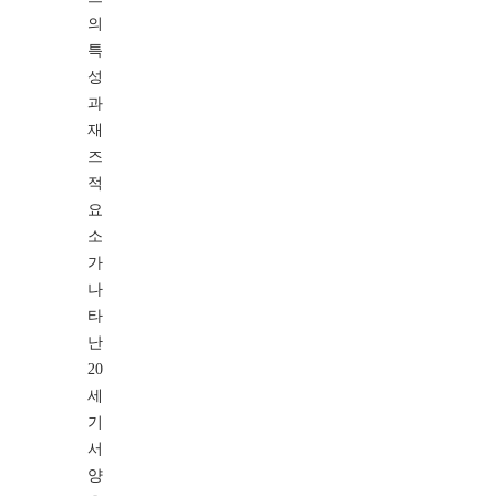
의
특
성
과
재
즈
적
요
소
가
나
타
난
20
세
기
서
양