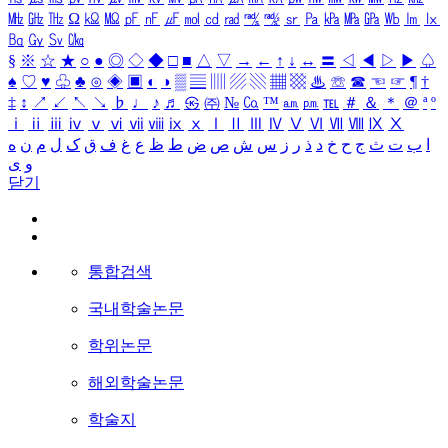
㎒
㎓
㎔
Ω
㏀
㏁
㎊
㎋
㎌
㏖
㏅
㎭
㎮
㎯
㏛
㎩
㎪
㎫
㎬
㏝
㏐
㏓
㏃
㏉
㏜
㏆
§
※
☆
★
○
●
◎
◇
◆
□
■
△
▽
→
←
↑
↓
↔
〓
◁
◀
▷
▶
♤
♠
♡
♥
♧
♣
⊙
◈
▣
◐
◑
▒
▤
▥
▨
▧
▦
▩
♨
☏
☎
☜
☞
¶
†
‡
↕
↗
↙
↖
↘
♭
♩
♪
♬
㉿
㈜
№
㏇
™
㏂
㏘
℡
＃
＆
＊
＠
ª
º
ⅰ
ⅱ
ⅲ
ⅳ
ⅴ
ⅵ
ⅶ
ⅷ
ⅸ
ⅹ
Ⅰ
Ⅱ
Ⅲ
Ⅳ
Ⅴ
Ⅵ
Ⅶ
Ⅷ
Ⅸ
Ⅹ
ا
ب
ت
ث
ج
ح
خ
د
ذ
ر
ز
س
ش
ص
ض
ط
ظ
ع
غ
ف
ق
ک
ل
م
ن
ه
و
ی
닫기
통합검색
국내학술논문
학위논문
해외학술논문
학술지