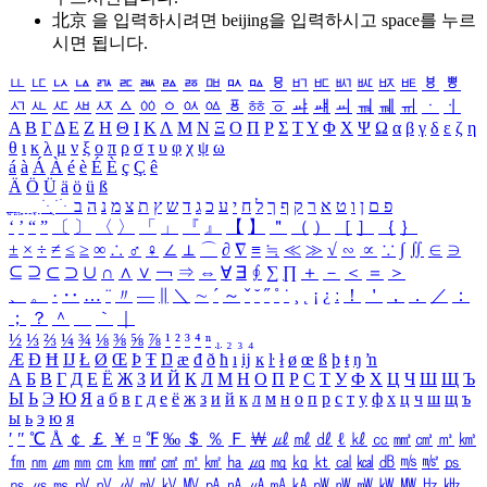
北京 을 입력하시려면
beijing
을 입력하시고 space를 누르
시면 됩니다.
ㅥ
ㅦ
ㅧ
ㅨ
ㅩ
ㅪ
ㅫ
ㅬ
ㅭ
ㅮ
ㅯ
ㅰ
ㅱ
ㅲ
ㅳ
ㅴ
ㅵ
ㅶ
ㅷ
ㅸ
ㅹ
ㅺ
ㅻ
ㅼ
ㅽ
ㅾ
ㅿ
ㆀ
ㆁ
ㆂ
ㆃ
ㆄ
ㆅ
ㆆ
ㆇ
ㆈ
ㆉ
ㆊ
ㆋ
ㆌ
ㆍ
ㆎ
Α
Β
Γ
Δ
Ε
Ζ
Η
Θ
Ι
Κ
Λ
Μ
Ν
Ξ
Ο
Π
Ρ
Σ
Τ
Υ
Φ
Χ
Ψ
Ω
α
β
γ
δ
ε
ζ
η
θ
ι
κ
λ
μ
ν
ξ
ο
π
ρ
σ
τ
υ
φ
χ
ψ
ω
á
à
Á
À
é
è
É
È
ç
Ç
ê
Ä
Ö
Ü
ä
ö
ü
ß
ְ
ֳ
ֲ
ֱ
ָ
ַ
ֵ
ֶ
ִ
ֹ
ּ
ֻ
ׂ
ׁ
ּ
ב
ה
נ
מ
צ
ת
ץ
ש
ד
ג
כ
ע
י
ח
ל
ך
ף
ק
ר
א
ט
ו
ן
ם
פ
‘
’
“
”
〔
〕
〈
〉
「
」
『
』
【
】
＂
（
）
［
］
｛
｝
±
×
÷
≠
≤
≥
∞
∴
♂
♀
∠
⊥
⌒
∂
∇
≡
≒
≪
≫
√
∽
∝
∵
∫
∬
∈
∋
⊆
⊇
⊂
⊃
∪
∩
∧
∨
￢
⇒
⇔
∀
∃
∮
∑
∏
＋
－
＜
＝
＞
、
。
·
‥
…
¨
〃
―
∥
＼
∼
´
～
ˇ
˘
˝
˚
˙
¸
˛
¡
¿
ː
！
＇
，
．
／
：
；
？
＾
＿
｀
｜
½
⅓
⅔
¼
¾
⅛
⅜
⅝
⅞
¹
²
³
⁴
ⁿ
₁
₂
₃
₄
Æ
Ð
Ħ
Ĳ
Ł
Ø
Œ
Þ
Ŧ
Ŋ
æ
đ
ð
ħ
ı
ĳ
ĸ
ŀ
ł
ø
œ
ß
þ
ŧ
ŋ
ŉ
А
Б
В
Г
Д
Е
Ё
Ж
З
И
Й
К
Л
М
Н
О
П
Р
С
Т
У
Ф
Х
Ц
Ч
Ш
Щ
Ъ
Ы
Ь
Э
Ю
Я
а
б
в
г
д
е
ё
ж
з
и
й
к
л
м
н
о
п
р
с
т
у
ф
х
ц
ч
ш
щ
ъ
ы
ь
э
ю
я
′
″
℃
Å
￠
￡
￥
¤
℉
‰
＄
％
Ｆ
￦
㎕
㎖
㎗
ℓ
㎘
㏄
㎣
㎤
㎥
㎦
㎙
㎚
㎛
㎜
㎝
㎞
㎟
㎠
㎡
㎢
㏊
㎍
㎎
㎏
㏏
㎈
㎉
㏈
㎧
㎨
㎰
㎱
㎲
㎳
㎴
㎵
㎶
㎷
㎸
㎹
㎀
㎁
㎂
㎃
㎄
㎺
㎻
㎽
㎾
㎿
㎐
㎑