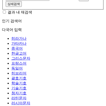
상세검색
결과 내 재검색
인기 검색어
다국어 입력
히라가나
가타카나
중국어
한글고어
그리스문자
프랑스어
독일어
히브리어
괄호기호
학술기호
기술기호
첨자기호
라틴문자
러시아문자