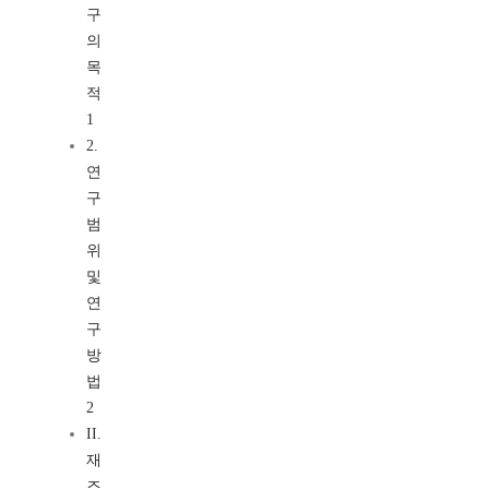
구
의
목
적
1
2.
연
구
범
위
및
연
구
방
법
2
II.
재
즈