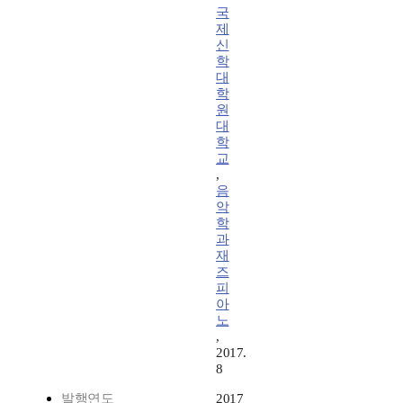
국
제
신
학
대
학
원
대
학
교
,
음
악
학
과
재
즈
피
아
노
,
2017.
8
발행연도
2017