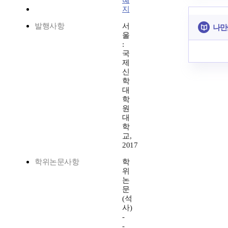
혜
지
발행사항
서
나만
울
:
국
제
신
학
대
학
원
대
학
교,
2017
학위논문사항
학
위
논
문
(석
사)
-
-