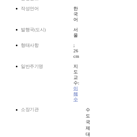
작성언어
한
국
어
발행국(도시)
서
울
형태사항
;
26
cm
일반주기명
지
도
교
수:
이
해
수
소장기관
수
도
국
제
대