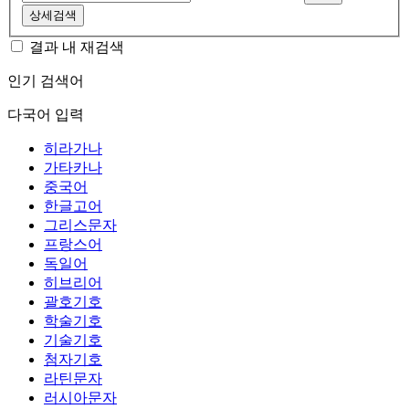
상세검색
결과 내 재검색
인기 검색어
다국어 입력
히라가나
가타카나
중국어
한글고어
그리스문자
프랑스어
독일어
히브리어
괄호기호
학술기호
기술기호
첨자기호
라틴문자
러시아문자