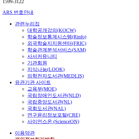
1599-3122
ARS 번호안내
관련누리집
대학공개강의(KOCW)
학술정보통계시스템(Rinfo)
외국학술지지원센터(FRIC)
학술관계분석서비스(SAM)
사서커뮤니티
기관회원
지식나눔(LOOK)
의학전자도서관(MEDLIS)
유관기관 사이트
교육부(MOE)
국립장애인도서관(NLD)
국립중앙도서관(NL)
국회도서관(NAL)
연구윤리정보포털(CRE)
사이언스온 (ScienceON)
이용약관