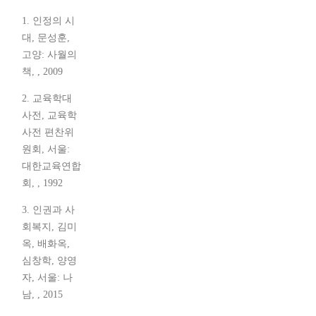
1. 인정의 시
대, 문성훈,
고양: 사월의
책, , 2009
2. 교육학대
사전, 교육학
사전 편찬위
원회, 서울:
대한교육연합
회, , 1992
3. 인권과 사
회복지, 김미
옥, 배화옥,
심창학, 양영
자, 서울: 나
남, , 2015