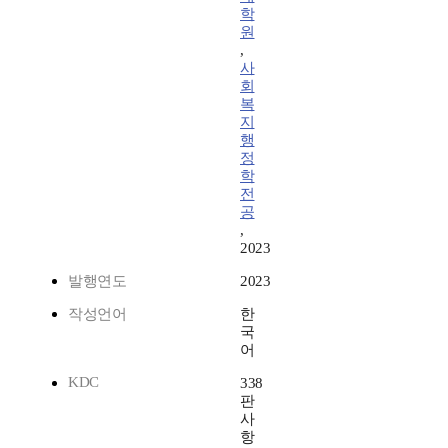
학
원
,
사
회
복
지
행
정
학
전
공
,
2023
발행연도
2023
작성언어
한
국
어
KDC
338
판
사
항