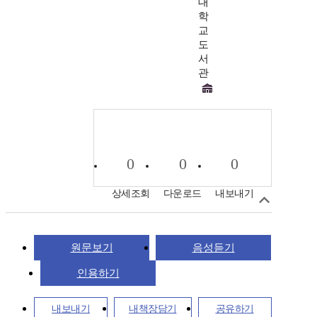
대
학
교
도
서
관
0
0
0
상세조회
다운로드
내보내기
원문보기
음성듣기
인용하기
내보내기
내책장담기
공유하기