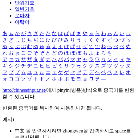
단위기호
일반기호
로마자
아랍어
あ
ぁ
か
が
さ
ざ
た
だ
な
は
ば
ぱ
ま
や
ゃ
ら
わ
ゎ
ん
い
ぃ
き
ぎ
し
じ
ち
ぢ
に
ひ
び
ぴ
み
り
う
ぅ
く
ぐ
す
ず
つ
づ
っ
ぬ
ふ
ぶ
ぷ
む
ゆ
ゅ
る
え
ぇ
け
げ
せ
ぜ
て
で
ね
へ
べ
ぺ
め
れ
お
ぉ
こ
ご
そ
ぞ
と
ど
の
ほ
ぼ
ぽ
も
よ
ょ
ろ
を
ア
ァ
カ
サ
ザ
タ
ダ
ナ
ハ
バ
パ
マ
ヤ
ャ
ラ
ワ
ヮ
ン
イ
ィ
キ
ギ
シ
ジ
チ
ヂ
ニ
ヒ
ビ
ピ
ミ
リ
ウ
ゥ
ク
グ
ス
ズ
ツ
ヅ
ッ
ヌ
フ
ブ
プ
ム
ユ
ュ
ル
エ
ェ
ケ
ゲ
セ
ゼ
テ
デ
ヘ
ベ
ペ
メ
レ
オ
ォ
コ
ゴ
ソ
ゾ
ト
ド
ノ
ホ
ボ
ポ
モ
ヨ
ョ
ロ
ヲ
―
http://chineseinput.net/
에서 pinyin(병음)방식으로 중국어를 변환
할 수 있습니다.
변환된 중국어를 복사하여 사용하시면 됩니다.
예시)
中文 을 입력하시려면
zhongwen
을 입력하시고 space를
누르시면됩니다.