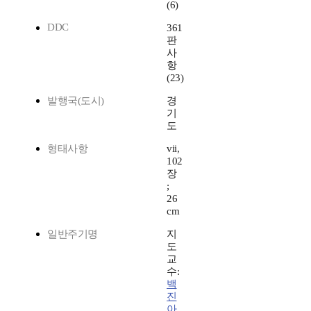
(6)
DDC
361
판
사
항
(23)
발행국(도시)
경
기
도
형태사항
vii,
102
장
;
26
cm
일반주기명
지
도
교
수:
백
진
아