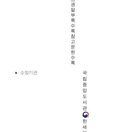
권
말
부
록
수
록
참
고
문
헌
수
록
소장기관
국
립
중
앙
도
서
관
한
세