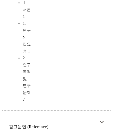
Ⅰ.
서론
1
1.
연구
의
필요
성 1
2.
연구
목적
및
연구
문제
7
참고문헌 (Reference)