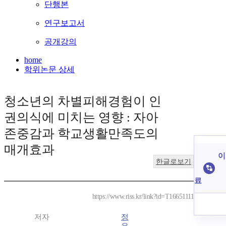
단행본
연구보고서
공개강의
home
학위논문 상세
청소년의 차별피해경험이 인
권의식에 미치는 영향 : 자아
존중감과 학교생활만족도의
매개효과
이
한글로보기
료
https://www.riss.kr/link?id=T16651111
저자
정