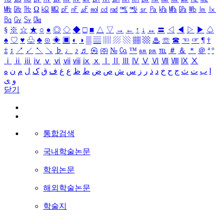
㎒
㎓
㎔
Ω
㏀
㏁
㎊
㎋
㎌
㏖
㏅
㎭
㎮
㎯
㏛
㎩
㎪
㎫
㎬
㏝
㏐
㏓
㏃
㏉
㏜
㏆
§
※
☆
★
○
●
◎
◇
◆
□
■
△
▽
→
←
↑
↓
↔
〓
◁
◀
▷
▶
♤
♠
♡
♥
♧
♣
⊙
◈
▣
◐
◑
▒
▤
▥
▨
▧
▦
▩
♨
☏
☎
☜
☞
¶
†
‡
↕
↗
↙
↖
↘
♭
♩
♪
♬
㉿
㈜
№
㏇
™
㏂
㏘
℡
＃
＆
＊
＠
ª
º
ⅰ
ⅱ
ⅲ
ⅳ
ⅴ
ⅵ
ⅶ
ⅷ
ⅸ
ⅹ
Ⅰ
Ⅱ
Ⅲ
Ⅳ
Ⅴ
Ⅵ
Ⅶ
Ⅷ
Ⅸ
Ⅹ
ا
ب
ت
ث
ج
ح
خ
د
ذ
ر
ز
س
ش
ص
ض
ط
ظ
ع
غ
ف
ق
ک
ل
م
ن
ه
و
ی
닫기
통합검색
국내학술논문
학위논문
해외학술논문
학술지