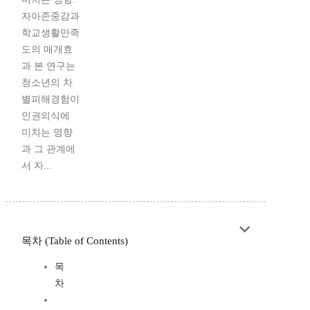
자아존중감과
학교생활만족
도의 매개효
과 본 연구는
청소년의 차
별피해경험이
인권의식에
미치는 영향
과 그 관계에
서 자...
목차 (Table of Contents)
목
차