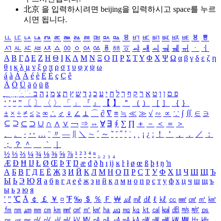
北京 을 입력하시려면
beijing
을 입력하시고 space를 누르
시면 됩니다.
ㅥ
ㅦ
ㅧ
ㅨ
ㅩ
ㅪ
ㅫ
ㅬ
ㅭ
ㅮ
ㅯ
ㅰ
ㅱ
ㅲ
ㅳ
ㅴ
ㅵ
ㅶ
ㅷ
ㅸ
ㅹ
ㅺ
ㅻ
ㅼ
ㅽ
ㅾ
ㅿ
ㆀ
ㆁ
ㆂ
ㆃ
ㆄ
ㆅ
ㆆ
ㆇ
ㆈ
ㆉ
ㆊ
ㆋ
ㆌ
ㆍ
ㆎ
Α
Β
Γ
Δ
Ε
Ζ
Η
Θ
Ι
Κ
Λ
Μ
Ν
Ξ
Ο
Π
Ρ
Σ
Τ
Υ
Φ
Χ
Ψ
Ω
α
β
γ
δ
ε
ζ
η
θ
ι
κ
λ
μ
ν
ξ
ο
π
ρ
σ
τ
υ
φ
χ
ψ
ω
á
à
Á
À
é
è
É
È
ç
Ç
ê
Ä
Ö
Ü
ä
ö
ü
ß
ְ
ֳ
ֲ
ֱ
ָ
ַ
ֵ
ֶ
ִ
ֹ
ּ
ֻ
ׂ
ׁ
ּ
ב
ה
נ
מ
צ
ת
ץ
ש
ד
ג
כ
ע
י
ח
ל
ך
ף
ק
ר
א
ט
ו
ן
ם
פ
‘
’
“
”
〔
〕
〈
〉
「
」
『
』
【
】
＂
（
）
［
］
｛
｝
±
×
÷
≠
≤
≥
∞
∴
♂
♀
∠
⊥
⌒
∂
∇
≡
≒
≪
≫
√
∽
∝
∵
∫
∬
∈
∋
⊆
⊇
⊂
⊃
∪
∩
∧
∨
￢
⇒
⇔
∀
∃
∮
∑
∏
＋
－
＜
＝
＞
、
。
·
‥
…
¨
〃
―
∥
＼
∼
´
～
ˇ
˘
˝
˚
˙
¸
˛
¡
¿
ː
！
＇
，
．
／
：
；
？
＾
＿
｀
｜
½
⅓
⅔
¼
¾
⅛
⅜
⅝
⅞
¹
²
³
⁴
ⁿ
₁
₂
₃
₄
Æ
Ð
Ħ
Ĳ
Ł
Ø
Œ
Þ
Ŧ
Ŋ
æ
đ
ð
ħ
ı
ĳ
ĸ
ŀ
ł
ø
œ
ß
þ
ŧ
ŋ
ŉ
А
Б
В
Г
Д
Е
Ё
Ж
З
И
Й
К
Л
М
Н
О
П
Р
С
Т
У
Ф
Х
Ц
Ч
Ш
Щ
Ъ
Ы
Ь
Э
Ю
Я
а
б
в
г
д
е
ё
ж
з
и
й
к
л
м
н
о
п
р
с
т
у
ф
х
ц
ч
ш
щ
ъ
ы
ь
э
ю
я
′
″
℃
Å
￠
￡
￥
¤
℉
‰
＄
％
Ｆ
￦
㎕
㎖
㎗
ℓ
㎘
㏄
㎣
㎤
㎥
㎦
㎙
㎚
㎛
㎜
㎝
㎞
㎟
㎠
㎡
㎢
㏊
㎍
㎎
㎏
㏏
㎈
㎉
㏈
㎧
㎨
㎰
㎱
㎲
㎳
㎴
㎵
㎶
㎷
㎸
㎹
㎀
㎁
㎂
㎃
㎄
㎺
㎻
㎽
㎾
㎿
㎐
㎑