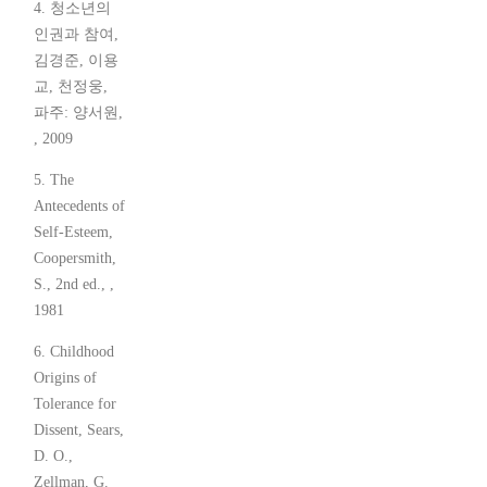
4. 청소년의
인권과 참여,
김경준, 이용
교, 천정웅,
파주: 양서원,
, 2009
5. The
Antecedents of
Self-Esteem,
Coopersmith,
S., 2nd ed., ,
1981
6. Childhood
Origins of
Tolerance for
Dissent, Sears,
D. O.,
Zellman, G.