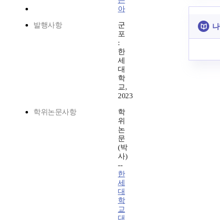
은
아
발행사항
군
나
포
:
한
세
대
학
교,
2023
학위논문사항
학
위
논
문
(박
사)
--
한
세
대
학
교
대