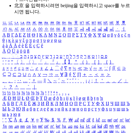
北京 을 입력하시려면
beijing
을 입력하시고 space를 누르
시면 됩니다.
ㅥ
ㅦ
ㅧ
ㅨ
ㅩ
ㅪ
ㅫ
ㅬ
ㅭ
ㅮ
ㅯ
ㅰ
ㅱ
ㅲ
ㅳ
ㅴ
ㅵ
ㅶ
ㅷ
ㅸ
ㅹ
ㅺ
ㅻ
ㅼ
ㅽ
ㅾ
ㅿ
ㆀ
ㆁ
ㆂ
ㆃ
ㆄ
ㆅ
ㆆ
ㆇ
ㆈ
ㆉ
ㆊ
ㆋ
ㆌ
ㆍ
ㆎ
Α
Β
Γ
Δ
Ε
Ζ
Η
Θ
Ι
Κ
Λ
Μ
Ν
Ξ
Ο
Π
Ρ
Σ
Τ
Υ
Φ
Χ
Ψ
Ω
α
β
γ
δ
ε
ζ
η
θ
ι
κ
λ
μ
ν
ξ
ο
π
ρ
σ
τ
υ
φ
χ
ψ
ω
á
à
Á
À
é
è
É
È
ç
Ç
ê
Ä
Ö
Ü
ä
ö
ü
ß
ְ
ֳ
ֲ
ֱ
ָ
ַ
ֵ
ֶ
ִ
ֹ
ּ
ֻ
ׂ
ׁ
ּ
ב
ה
נ
מ
צ
ת
ץ
ש
ד
ג
כ
ע
י
ח
ל
ך
ף
ק
ר
א
ט
ו
ן
ם
פ
‘
’
“
”
〔
〕
〈
〉
「
」
『
』
【
】
＂
（
）
［
］
｛
｝
±
×
÷
≠
≤
≥
∞
∴
♂
♀
∠
⊥
⌒
∂
∇
≡
≒
≪
≫
√
∽
∝
∵
∫
∬
∈
∋
⊆
⊇
⊂
⊃
∪
∩
∧
∨
￢
⇒
⇔
∀
∃
∮
∑
∏
＋
－
＜
＝
＞
、
。
·
‥
…
¨
〃
―
∥
＼
∼
´
～
ˇ
˘
˝
˚
˙
¸
˛
¡
¿
ː
！
＇
，
．
／
：
；
？
＾
＿
｀
｜
½
⅓
⅔
¼
¾
⅛
⅜
⅝
⅞
¹
²
³
⁴
ⁿ
₁
₂
₃
₄
Æ
Ð
Ħ
Ĳ
Ł
Ø
Œ
Þ
Ŧ
Ŋ
æ
đ
ð
ħ
ı
ĳ
ĸ
ŀ
ł
ø
œ
ß
þ
ŧ
ŋ
ŉ
А
Б
В
Г
Д
Е
Ё
Ж
З
И
Й
К
Л
М
Н
О
П
Р
С
Т
У
Ф
Х
Ц
Ч
Ш
Щ
Ъ
Ы
Ь
Э
Ю
Я
а
б
в
г
д
е
ё
ж
з
и
й
к
л
м
н
о
п
р
с
т
у
ф
х
ц
ч
ш
щ
ъ
ы
ь
э
ю
я
′
″
℃
Å
￠
￡
￥
¤
℉
‰
＄
％
Ｆ
￦
㎕
㎖
㎗
ℓ
㎘
㏄
㎣
㎤
㎥
㎦
㎙
㎚
㎛
㎜
㎝
㎞
㎟
㎠
㎡
㎢
㏊
㎍
㎎
㎏
㏏
㎈
㎉
㏈
㎧
㎨
㎰
㎱
㎲
㎳
㎴
㎵
㎶
㎷
㎸
㎹
㎀
㎁
㎂
㎃
㎄
㎺
㎻
㎽
㎾
㎿
㎐
㎑