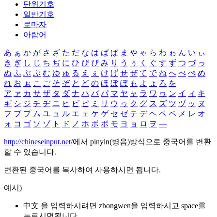
단위기호
일반기호
로마자
아랍어
あ
ぁ
か
が
さ
ざ
た
だ
な
は
ば
ぱ
ま
や
ゃ
ら
わ
ゎ
ん
い
ぃ
き
ぎ
し
じ
ち
ぢ
に
ひ
び
ぴ
み
り
う
ぅ
く
ぐ
す
ず
つ
づ
っ
ぬ
ふ
ぶ
ぷ
む
ゆ
ゅ
る
え
ぇ
け
げ
せ
ぜ
て
で
ね
へ
べ
ぺ
め
れ
お
ぉ
こ
ご
そ
ぞ
と
ど
の
ほ
ぼ
ぽ
も
よ
ょ
ろ
を
ア
ァ
カ
サ
ザ
タ
ダ
ナ
ハ
バ
パ
マ
ヤ
ャ
ラ
ワ
ヮ
ン
イ
ィ
キ
ギ
シ
ジ
チ
ヂ
ニ
ヒ
ビ
ピ
ミ
リ
ウ
ゥ
ク
グ
ス
ズ
ツ
ヅ
ッ
ヌ
フ
ブ
プ
ム
ユ
ュ
ル
エ
ェ
ケ
ゲ
セ
ゼ
テ
デ
ヘ
ベ
ペ
メ
レ
オ
ォ
コ
ゴ
ソ
ゾ
ト
ド
ノ
ホ
ボ
ポ
モ
ヨ
ョ
ロ
ヲ
―
http://chineseinput.net/
에서 pinyin(병음)방식으로 중국어를 변환
할 수 있습니다.
변환된 중국어를 복사하여 사용하시면 됩니다.
예시)
中文 을 입력하시려면
zhongwen
을 입력하시고 space를
누르시면됩니다.