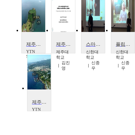
제주의 특미를 맛보다
제주지역에서의 감염성 안내염
스마트기기를 활용한 쌍방향 교수법 (제주한라대학교)
플립러닝을 위한 유튜브 리터러시 (제주한라대학교)
YTN
제주대
신한대
신한대
SCIENCE
학교
학교
학교
김진
신종
신종
영
우
우
제주의 푸른 밥상
YTN
SCIENCE