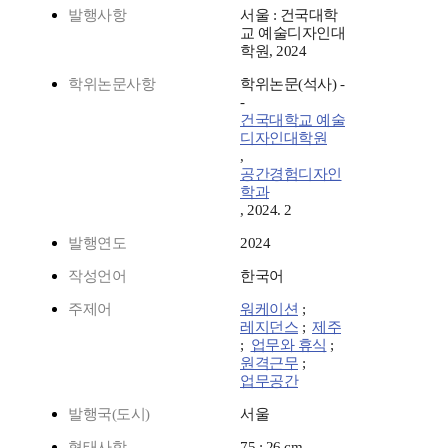
발행사항
서울 : 건국대학
교 예술디자인대
학원, 2024
학위논문사항
학위논문(석사) -
-
건국대학교 예술
디자인대학원
,
공간경험디자인
학과
, 2024. 2
발행연도
2024
작성언어
한국어
주제어
워케이션
;
레지던스
;
제주
;
업무와 휴식
;
원격근무
;
업무공간
발행국(도시)
서울
형태사항
75 ; 26 cm