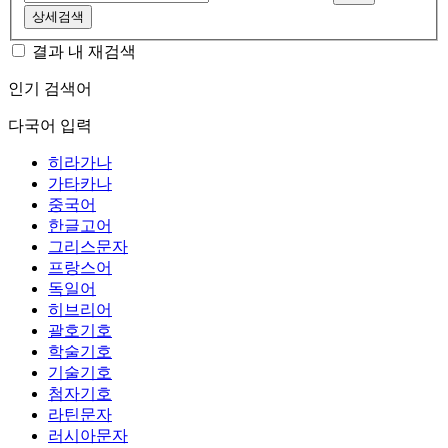
상세검색
결과 내 재검색
인기 검색어
다국어 입력
히라가나
가타카나
중국어
한글고어
그리스문자
프랑스어
독일어
히브리어
괄호기호
학술기호
기술기호
첨자기호
라틴문자
러시아문자