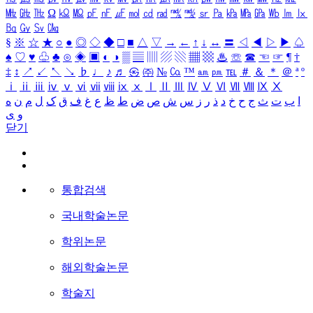
㎒
㎓
㎔
Ω
㏀
㏁
㎊
㎋
㎌
㏖
㏅
㎭
㎮
㎯
㏛
㎩
㎪
㎫
㎬
㏝
㏐
㏓
㏃
㏉
㏜
㏆
§
※
☆
★
○
●
◎
◇
◆
□
■
△
▽
→
←
↑
↓
↔
〓
◁
◀
▷
▶
♤
♠
♡
♥
♧
♣
⊙
◈
▣
◐
◑
▒
▤
▥
▨
▧
▦
▩
♨
☏
☎
☜
☞
¶
†
‡
↕
↗
↙
↖
↘
♭
♩
♪
♬
㉿
㈜
№
㏇
™
㏂
㏘
℡
＃
＆
＊
＠
ª
º
ⅰ
ⅱ
ⅲ
ⅳ
ⅴ
ⅵ
ⅶ
ⅷ
ⅸ
ⅹ
Ⅰ
Ⅱ
Ⅲ
Ⅳ
Ⅴ
Ⅵ
Ⅶ
Ⅷ
Ⅸ
Ⅹ
ا
ب
ت
ث
ج
ح
خ
د
ذ
ر
ز
س
ش
ص
ض
ط
ظ
ع
غ
ف
ق
ک
ل
م
ن
ه
و
ی
닫기
통합검색
국내학술논문
학위논문
해외학술논문
학술지