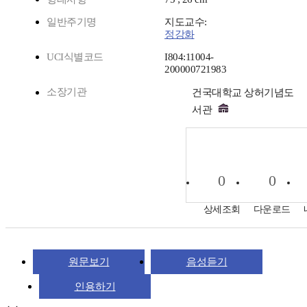
일반주기명
지도교수:
정강화
UCI식별코드
I804:11004-
200000721983
소장기관
건국대학교 상허기념도
서관
0
0
상세조회
다운로드
원문보기
음성듣기
인용하기