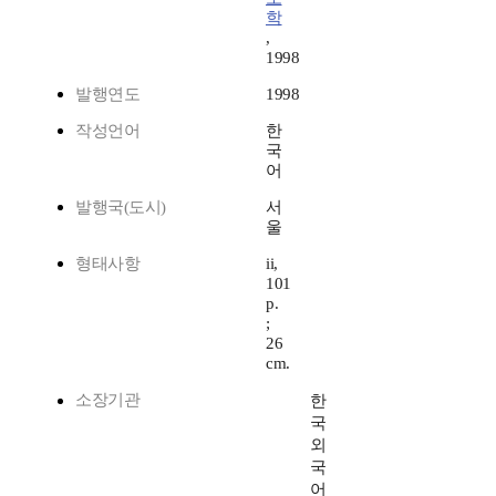
학
,
1998
발행연도
1998
작성언어
한
국
어
발행국(도시)
서
울
형태사항
ii,
101
p.
;
26
cm.
소장기관
한
국
외
국
어