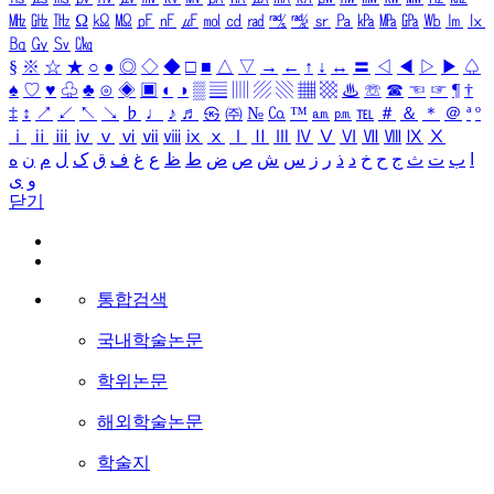
㎒
㎓
㎔
Ω
㏀
㏁
㎊
㎋
㎌
㏖
㏅
㎭
㎮
㎯
㏛
㎩
㎪
㎫
㎬
㏝
㏐
㏓
㏃
㏉
㏜
㏆
§
※
☆
★
○
●
◎
◇
◆
□
■
△
▽
→
←
↑
↓
↔
〓
◁
◀
▷
▶
♤
♠
♡
♥
♧
♣
⊙
◈
▣
◐
◑
▒
▤
▥
▨
▧
▦
▩
♨
☏
☎
☜
☞
¶
†
‡
↕
↗
↙
↖
↘
♭
♩
♪
♬
㉿
㈜
№
㏇
™
㏂
㏘
℡
＃
＆
＊
＠
ª
º
ⅰ
ⅱ
ⅲ
ⅳ
ⅴ
ⅵ
ⅶ
ⅷ
ⅸ
ⅹ
Ⅰ
Ⅱ
Ⅲ
Ⅳ
Ⅴ
Ⅵ
Ⅶ
Ⅷ
Ⅸ
Ⅹ
ا
ب
ت
ث
ج
ح
خ
د
ذ
ر
ز
س
ش
ص
ض
ط
ظ
ع
غ
ف
ق
ک
ل
م
ن
ه
و
ی
닫기
통합검색
국내학술논문
학위논문
해외학술논문
학술지