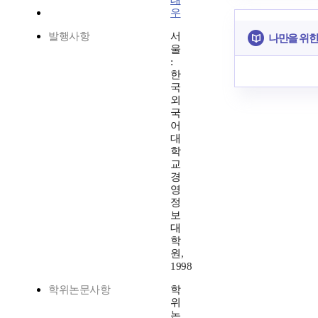
태
우
발행사항
서
나만을 위한
울
:
한
국
외
국
어
대
학
교
경
영
정
보
대
학
원,
1998
학위논문사항
학
위
논