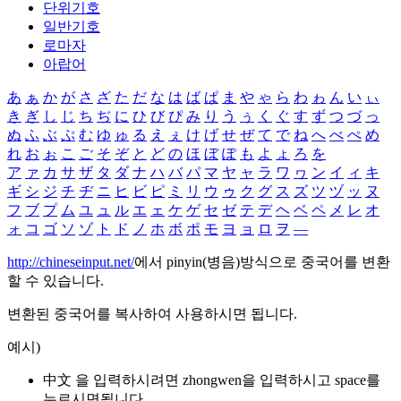
단위기호
일반기호
로마자
아랍어
あ
ぁ
か
が
さ
ざ
た
だ
な
は
ば
ぱ
ま
や
ゃ
ら
わ
ゎ
ん
い
ぃ
き
ぎ
し
じ
ち
ぢ
に
ひ
び
ぴ
み
り
う
ぅ
く
ぐ
す
ず
つ
づ
っ
ぬ
ふ
ぶ
ぷ
む
ゆ
ゅ
る
え
ぇ
け
げ
せ
ぜ
て
で
ね
へ
べ
ぺ
め
れ
お
ぉ
こ
ご
そ
ぞ
と
ど
の
ほ
ぼ
ぽ
も
よ
ょ
ろ
を
ア
ァ
カ
サ
ザ
タ
ダ
ナ
ハ
バ
パ
マ
ヤ
ャ
ラ
ワ
ヮ
ン
イ
ィ
キ
ギ
シ
ジ
チ
ヂ
ニ
ヒ
ビ
ピ
ミ
リ
ウ
ゥ
ク
グ
ス
ズ
ツ
ヅ
ッ
ヌ
フ
ブ
プ
ム
ユ
ュ
ル
エ
ェ
ケ
ゲ
セ
ゼ
テ
デ
ヘ
ベ
ペ
メ
レ
オ
ォ
コ
ゴ
ソ
ゾ
ト
ド
ノ
ホ
ボ
ポ
モ
ヨ
ョ
ロ
ヲ
―
http://chineseinput.net/
에서 pinyin(병음)방식으로 중국어를 변환
할 수 있습니다.
변환된 중국어를 복사하여 사용하시면 됩니다.
예시)
中文 을 입력하시려면
zhongwen
을 입력하시고 space를
누르시면됩니다.