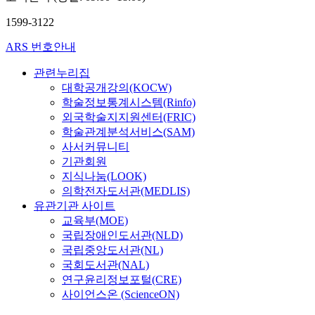
1599-3122
ARS 번호안내
관련누리집
대학공개강의(KOCW)
학술정보통계시스템(Rinfo)
외국학술지지원센터(FRIC)
학술관계분석서비스(SAM)
사서커뮤니티
기관회원
지식나눔(LOOK)
의학전자도서관(MEDLIS)
유관기관 사이트
교육부(MOE)
국립장애인도서관(NLD)
국립중앙도서관(NL)
국회도서관(NAL)
연구윤리정보포털(CRE)
사이언스온 (ScienceON)