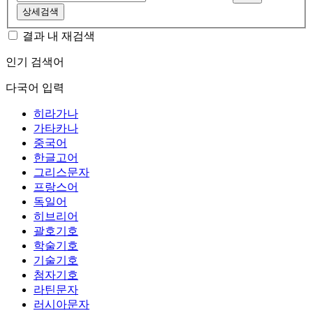
상세검색
결과 내 재검색
인기 검색어
다국어 입력
히라가나
가타카나
중국어
한글고어
그리스문자
프랑스어
독일어
히브리어
괄호기호
학술기호
기술기호
첨자기호
라틴문자
러시아문자