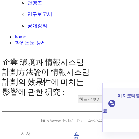
단행본
연구보고서
공개강의
home
학위논문 상세
企業 環境과 情報시스템
計劃方法論이 情報시스템
計劃의 效果性에 미치는
影響에 관한 硏究 :
이 자료와 함
한글로보기
료
https://www.riss.kr/link?id=T4662344
저자
김