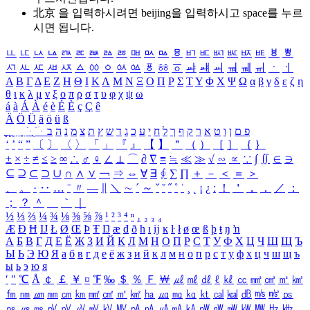
北京 을 입력하시려면
beijing
을 입력하시고 space를 누르
시면 됩니다.
ㅥ
ㅦ
ㅧ
ㅨ
ㅩ
ㅪ
ㅫ
ㅬ
ㅭ
ㅮ
ㅯ
ㅰ
ㅱ
ㅲ
ㅳ
ㅴ
ㅵ
ㅶ
ㅷ
ㅸ
ㅹ
ㅺ
ㅻ
ㅼ
ㅽ
ㅾ
ㅿ
ㆀ
ㆁ
ㆂ
ㆃ
ㆄ
ㆅ
ㆆ
ㆇ
ㆈ
ㆉ
ㆊ
ㆋ
ㆌ
ㆍ
ㆎ
Α
Β
Γ
Δ
Ε
Ζ
Η
Θ
Ι
Κ
Λ
Μ
Ν
Ξ
Ο
Π
Ρ
Σ
Τ
Υ
Φ
Χ
Ψ
Ω
α
β
γ
δ
ε
ζ
η
θ
ι
κ
λ
μ
ν
ξ
ο
π
ρ
σ
τ
υ
φ
χ
ψ
ω
á
à
Á
À
é
è
É
È
ç
Ç
ê
Ä
Ö
Ü
ä
ö
ü
ß
ְ
ֳ
ֲ
ֱ
ָ
ַ
ֵ
ֶ
ִ
ֹ
ּ
ֻ
ׂ
ׁ
ּ
ב
ה
נ
מ
צ
ת
ץ
ש
ד
ג
כ
ע
י
ח
ל
ך
ף
ק
ר
א
ט
ו
ן
ם
פ
‘
’
“
”
〔
〕
〈
〉
「
」
『
』
【
】
＂
（
）
［
］
｛
｝
±
×
÷
≠
≤
≥
∞
∴
♂
♀
∠
⊥
⌒
∂
∇
≡
≒
≪
≫
√
∽
∝
∵
∫
∬
∈
∋
⊆
⊇
⊂
⊃
∪
∩
∧
∨
￢
⇒
⇔
∀
∃
∮
∑
∏
＋
－
＜
＝
＞
、
。
·
‥
…
¨
〃
―
∥
＼
∼
´
～
ˇ
˘
˝
˚
˙
¸
˛
¡
¿
ː
！
＇
，
．
／
：
；
？
＾
＿
｀
｜
½
⅓
⅔
¼
¾
⅛
⅜
⅝
⅞
¹
²
³
⁴
ⁿ
₁
₂
₃
₄
Æ
Ð
Ħ
Ĳ
Ł
Ø
Œ
Þ
Ŧ
Ŋ
æ
đ
ð
ħ
ı
ĳ
ĸ
ŀ
ł
ø
œ
ß
þ
ŧ
ŋ
ŉ
А
Б
В
Г
Д
Е
Ё
Ж
З
И
Й
К
Л
М
Н
О
П
Р
С
Т
У
Ф
Х
Ц
Ч
Ш
Щ
Ъ
Ы
Ь
Э
Ю
Я
а
б
в
г
д
е
ё
ж
з
и
й
к
л
м
н
о
п
р
с
т
у
ф
х
ц
ч
ш
щ
ъ
ы
ь
э
ю
я
′
″
℃
Å
￠
￡
￥
¤
℉
‰
＄
％
Ｆ
￦
㎕
㎖
㎗
ℓ
㎘
㏄
㎣
㎤
㎥
㎦
㎙
㎚
㎛
㎜
㎝
㎞
㎟
㎠
㎡
㎢
㏊
㎍
㎎
㎏
㏏
㎈
㎉
㏈
㎧
㎨
㎰
㎱
㎲
㎳
㎴
㎵
㎶
㎷
㎸
㎹
㎀
㎁
㎂
㎃
㎄
㎺
㎻
㎽
㎾
㎿
㎐
㎑