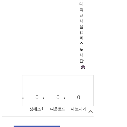
대
학
교
서
울
캠
퍼
스
도
서
관
0
0
0
상세조회
다운로드
내보내기