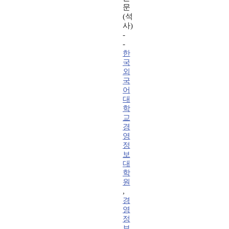
문
(석
사)
-
-
한
국
외
국
어
대
학
교
경
영
정
보
대
학
원
,
경
영
정
보