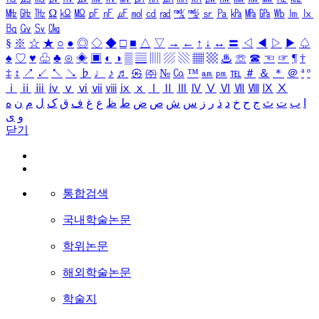
㎒
㎓
㎔
Ω
㏀
㏁
㎊
㎋
㎌
㏖
㏅
㎭
㎮
㎯
㏛
㎩
㎪
㎫
㎬
㏝
㏐
㏓
㏃
㏉
㏜
㏆
§
※
☆
★
○
●
◎
◇
◆
□
■
△
▽
→
←
↑
↓
↔
〓
◁
◀
▷
▶
♤
♠
♡
♥
♧
♣
⊙
◈
▣
◐
◑
▒
▤
▥
▨
▧
▦
▩
♨
☏
☎
☜
☞
¶
†
‡
↕
↗
↙
↖
↘
♭
♩
♪
♬
㉿
㈜
№
㏇
™
㏂
㏘
℡
＃
＆
＊
＠
ª
º
ⅰ
ⅱ
ⅲ
ⅳ
ⅴ
ⅵ
ⅶ
ⅷ
ⅸ
ⅹ
Ⅰ
Ⅱ
Ⅲ
Ⅳ
Ⅴ
Ⅵ
Ⅶ
Ⅷ
Ⅸ
Ⅹ
ا
ب
ت
ث
ج
ح
خ
د
ذ
ر
ز
س
ش
ص
ض
ط
ظ
ع
غ
ف
ق
ک
ل
م
ن
ه
و
ی
닫기
통합검색
국내학술논문
학위논문
해외학술논문
학술지