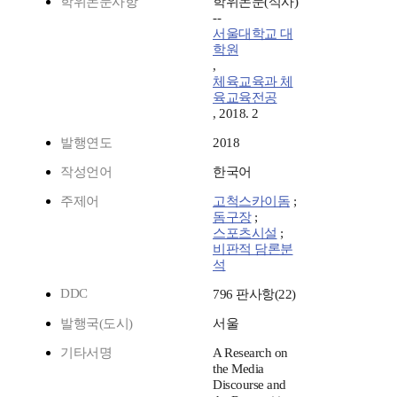
학위논문사항
학위논문(석사)
--
서울대학교 대
학원
,
체육교육과 체
육교육전공
, 2018. 2
발행연도
2018
작성언어
한국어
주제어
고척스카이돔
;
돔구장
;
스포츠시설
;
비판적 담론분
석
DDC
796 판사항(22)
발행국(도시)
서울
기타서명
A Research on
the Media
Discourse and