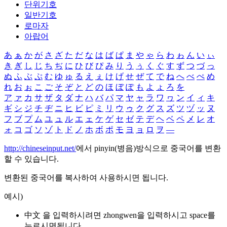
단위기호
일반기호
로마자
아랍어
あ
ぁ
か
が
さ
ざ
た
だ
な
は
ば
ぱ
ま
や
ゃ
ら
わ
ゎ
ん
い
ぃ
き
ぎ
し
じ
ち
ぢ
に
ひ
び
ぴ
み
り
う
ぅ
く
ぐ
す
ず
つ
づ
っ
ぬ
ふ
ぶ
ぷ
む
ゆ
ゅ
る
え
ぇ
け
げ
せ
ぜ
て
で
ね
へ
べ
ぺ
め
れ
お
ぉ
こ
ご
そ
ぞ
と
ど
の
ほ
ぼ
ぽ
も
よ
ょ
ろ
を
ア
ァ
カ
サ
ザ
タ
ダ
ナ
ハ
バ
パ
マ
ヤ
ャ
ラ
ワ
ヮ
ン
イ
ィ
キ
ギ
シ
ジ
チ
ヂ
ニ
ヒ
ビ
ピ
ミ
リ
ウ
ゥ
ク
グ
ス
ズ
ツ
ヅ
ッ
ヌ
フ
ブ
プ
ム
ユ
ュ
ル
エ
ェ
ケ
ゲ
セ
ゼ
テ
デ
ヘ
ベ
ペ
メ
レ
オ
ォ
コ
ゴ
ソ
ゾ
ト
ド
ノ
ホ
ボ
ポ
モ
ヨ
ョ
ロ
ヲ
―
http://chineseinput.net/
에서 pinyin(병음)방식으로 중국어를 변환
할 수 있습니다.
변환된 중국어를 복사하여 사용하시면 됩니다.
예시)
中文 을 입력하시려면
zhongwen
을 입력하시고 space를
누르시면됩니다.