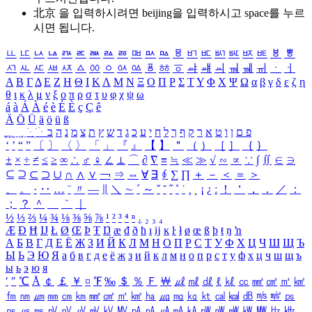
北京 을 입력하시려면
beijing
을 입력하시고 space를 누르
시면 됩니다.
ㅥ
ㅦ
ㅧ
ㅨ
ㅩ
ㅪ
ㅫ
ㅬ
ㅭ
ㅮ
ㅯ
ㅰ
ㅱ
ㅲ
ㅳ
ㅴ
ㅵ
ㅶ
ㅷ
ㅸ
ㅹ
ㅺ
ㅻ
ㅼ
ㅽ
ㅾ
ㅿ
ㆀ
ㆁ
ㆂ
ㆃ
ㆄ
ㆅ
ㆆ
ㆇ
ㆈ
ㆉ
ㆊ
ㆋ
ㆌ
ㆍ
ㆎ
Α
Β
Γ
Δ
Ε
Ζ
Η
Θ
Ι
Κ
Λ
Μ
Ν
Ξ
Ο
Π
Ρ
Σ
Τ
Υ
Φ
Χ
Ψ
Ω
α
β
γ
δ
ε
ζ
η
θ
ι
κ
λ
μ
ν
ξ
ο
π
ρ
σ
τ
υ
φ
χ
ψ
ω
á
à
Á
À
é
è
É
È
ç
Ç
ê
Ä
Ö
Ü
ä
ö
ü
ß
ְ
ֳ
ֲ
ֱ
ָ
ַ
ֵ
ֶ
ִ
ֹ
ּ
ֻ
ׂ
ׁ
ּ
ב
ה
נ
מ
צ
ת
ץ
ש
ד
ג
כ
ע
י
ח
ל
ך
ף
ק
ר
א
ט
ו
ן
ם
פ
‘
’
“
”
〔
〕
〈
〉
「
」
『
』
【
】
＂
（
）
［
］
｛
｝
±
×
÷
≠
≤
≥
∞
∴
♂
♀
∠
⊥
⌒
∂
∇
≡
≒
≪
≫
√
∽
∝
∵
∫
∬
∈
∋
⊆
⊇
⊂
⊃
∪
∩
∧
∨
￢
⇒
⇔
∀
∃
∮
∑
∏
＋
－
＜
＝
＞
、
。
·
‥
…
¨
〃
―
∥
＼
∼
´
～
ˇ
˘
˝
˚
˙
¸
˛
¡
¿
ː
！
＇
，
．
／
：
；
？
＾
＿
｀
｜
½
⅓
⅔
¼
¾
⅛
⅜
⅝
⅞
¹
²
³
⁴
ⁿ
₁
₂
₃
₄
Æ
Ð
Ħ
Ĳ
Ł
Ø
Œ
Þ
Ŧ
Ŋ
æ
đ
ð
ħ
ı
ĳ
ĸ
ŀ
ł
ø
œ
ß
þ
ŧ
ŋ
ŉ
А
Б
В
Г
Д
Е
Ё
Ж
З
И
Й
К
Л
М
Н
О
П
Р
С
Т
У
Ф
Х
Ц
Ч
Ш
Щ
Ъ
Ы
Ь
Э
Ю
Я
а
б
в
г
д
е
ё
ж
з
и
й
к
л
м
н
о
п
р
с
т
у
ф
х
ц
ч
ш
щ
ъ
ы
ь
э
ю
я
′
″
℃
Å
￠
￡
￥
¤
℉
‰
＄
％
Ｆ
￦
㎕
㎖
㎗
ℓ
㎘
㏄
㎣
㎤
㎥
㎦
㎙
㎚
㎛
㎜
㎝
㎞
㎟
㎠
㎡
㎢
㏊
㎍
㎎
㎏
㏏
㎈
㎉
㏈
㎧
㎨
㎰
㎱
㎲
㎳
㎴
㎵
㎶
㎷
㎸
㎹
㎀
㎁
㎂
㎃
㎄
㎺
㎻
㎽
㎾
㎿
㎐
㎑