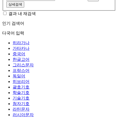
상세검색
결과 내 재검색
인기 검색어
다국어 입력
히라가나
가타카나
중국어
한글고어
그리스문자
프랑스어
독일어
히브리어
괄호기호
학술기호
기술기호
첨자기호
라틴문자
러시아문자